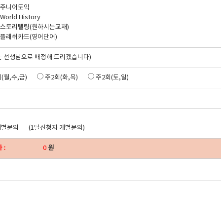
주니어토익
World History
스토리텔링(원하시는교재)
플래쉬카드(영어단어)
는 선생님으로 배정해 드리겠습니다)
(월,수,금)
주2회(화,목)
주2회(토,일)
개별문의
(1달신청자 개별문의)
 :
원