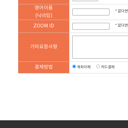
영어
이름
* 없다
(닉네임)
ZOOM
ID
* 없다
기타
요청
사항
결제
방법
계좌이체
카드결제