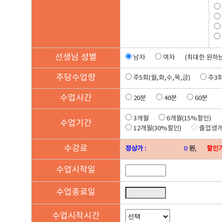
선생님
성별
남자
여자
(최대한 원하
주당
수업량
주5회(월,화,수,목,금)
주3회
수업
시간
20분
40분
60분
3개월
6개월(15%할인)
수업
기간
12개월(30%할인)
졸업생
수강료
정상가 :
원
,
할인가
수업
시작일
수업
종료일
수업
시작시간