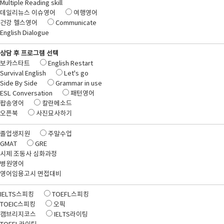
Multiple Reading skill
데일리뉴스 이슈영어
여행영어
건강 헬스영어
Communicate
English Dialogue
상담 후 프로그램 선택
보카스타트
English Restart
Survival English
Let's go
Side By Side
Grammar in use
ESL Conversation
패턴영어
팝송영어
칼란메소드
오픈북
사진묘사하기
졸업생지원
주말수업
GMAT
GRE
시제 조동사 심화과정
병원영어
영어임용고시 면접대비
IELTS스피킹
TOEFL스피킹
TOEIC스피킹
오픽
캠브리지코스
IELTS라이팅