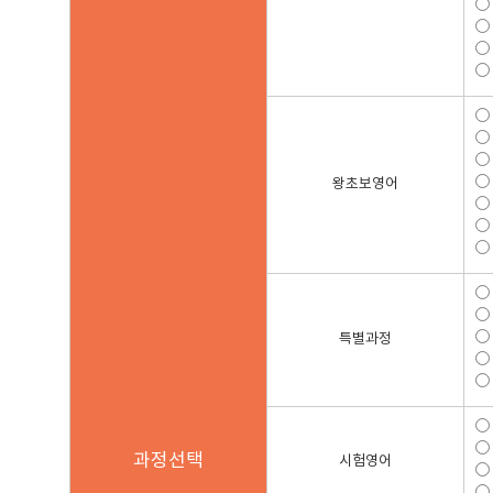
왕초보
영어
특별
과정
과정
선택
시험
영어