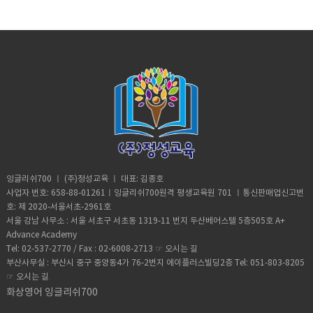
리 이렇게 하면 정말 효과가 배가 된다.이것
그것을 무시하고 문장을 흉내내면서 큰소리
화 시킬수 있습니다.또한 한사람 한사람 개별
하더라고 유추 할 수도 있고요. 어학연수 가기
말할때 틀리면 안돼는데" 라는 부담감이 생겨
또한 티쳐에서 실행해 달라고 요구해야 한다.
로 읽다보면잘 할 수 있습니다. 문장을 흉내
적 특성에 최대한 맞출려고 노력해서 만들어
전에 쓸데없이 어려운 단어 공부하는 것보다
서 더 신경쓰게 되고 이런것들이 좋은점입니
내일 배울것에 대한 10분 간략설명으로 예습
내다보면 그 안에 규칙들을 자연스럽게 알 수
진 학원시스템임으로 스트레스는 전혀 받지
기존에 활용도 높은 단어를한번 더 정리 하는
다. 그런데 4명의 학생을 리드해야할 선생님
할때 예습맥락을 빨리 짚을 수 있고 내일 수업
있습니다.예) Make a lot of money 메이크
않고 편안하게 공부하실수 있을것입니다.저
것이 효과적입니다. 그리고 특히 아주많이 사
의 역활은 상당이 큽니다.선생님이라고 해서
에 대한 준비를 바로 할수 있다. 맨투맨 수업
어랏 오브 머니( 메이러라러마니 ) 실제로 이
희 A+주니어 어학원의 수업은 특성별 효과적
용하는 단어의 활용도를 명확이 이해한다면
다 같은 선생님이 아닙니다.에이플러스가 좋
시간에 해야할 말을 미리 준비하고 예습해서
문장을 20번빠르게 해보세요 비슷하게 될거
인 커리큐럼으로 이루어져 있습니다. *1대1
아주 좋습니다take, have, make, go, let
은이유중의 중요한 한가지가 선생님의 퀄러
아주 시원하게 말하면서 수업을 하는것이 좋
에요 2. 동화현상- 우리의 혀와 입 근육이 말
수업은 50분수업에 10분휴식의 형태로 매수
,get 이런동사들 있죠 진짜 대화할때 중요 하
티가 아주 높다는것입니다.왜 좋을까요 이유
다...이런패턴으로 수업에 임하면 영어연수를
할 때 편해지려고 하다 보니 생기는 현상인데
업마다 선생님은 모두 파트별 전문 선생님으
거등요이런 단어는 하루에 한 단어씩 투자해
는 바로 학생분들이 선생님을 선택하고 언제
하면서 슬럼프는 오지 않는다. 10년 경험에
요앞의 단어와 뒤의 단어가 비슷해지려는 성
로 변경되어 전문성 있는 많은 선생님과 수업
서 한번 정리하세요 정말 중요합니다.여기에
라도 변경할수 있기때문에 퀼리티가 부족한
서 나오는 결과치다.. 믿고 따라해라. 3. 무료
향을 말합니다예) nice to meet you 나이스
을 할수 있어 보다 효과적입니다 *학생분은
덧붙여 Phrasal verb 도 챙겨보고 오세요(도
선생님은퇴출이 될수 밖에 없기때문에 퀼리
로 제공되는 토요일 수업에 참여해라.토요일
투 밋유 ( 미트 유 보단 밋유가 발음이 편합니
선생님을 언제든지 변경할수 있고, 선택하실
표참조)예를 들어 get off, get on , take
티 높은 선생님만 남을수 밖에 없기 때문입니
이 되면 사람이 느슨해진다하지만 조금만 더
다) we have to go now 위 햅투 고 나우
수도 있으므로 본인이 선택한 최고의 선생님
off , take after 것들이에요위에 중요동사
다 또한 모든 선생님들은 티칭플렌을 가지고
참고 이번 주중에 배운것을 복습하는 시간으
(해브투 보다 햅투가 발음하기 편합니다)3. 이
과 매시간 수업할수 수업 분위기도 좋고, 수업
위주로 공부하세요 그리고 마지막으로 단어
있습니다.에이플러스 모든선생님들은 티칭플
로 삼으라그렇다면 남보다 30퍼센트 더 발전
화 현상 - 이웃하고 있는 두음중 한음을 탈락
잉글리쉬700 ㅣ (주)정성교육 ㅣ 대표: 김종호
의 효과도 좋습니다. ( 선생님과 학생비율은
외우는 법에 대해서 알려 드릴께요노트에 5번
랜을 헤드티쳐에게 제출하고 계획을 세워서
할수 있다. 4. 영어일기를 쓰는 습관을 들여
시키는 현상 주로 r 탈락이 됩니다.예)
사업자 번호: 658-88-01261ㅣ잉글리쉬700원격 평생교육원 701 ㅣ통신판매업신고번
거의 1대1정도입니다. ) *그룹수업은 아래와
쓰고 해서 외우지 말고.책을 여러번 읽어서 자
수업에 들어갑니다. 이런식으로 3년이상 수업
라 영작을 한것은 내가 말을 할수가 있다영작
Surprise - 여기 r 사운드를 내지 않습니다.
호: 제 2020-서울서초-2961호
같으며 3시간을 선택할수 있습니다ㅁ토익리
연스럽게 베어나오게 외우는게 좋구요.(이건
한 선생님들은 정말 실력이 끝내줍니다.이런
을 하면 나의 문법이 정리가 되며영작을 하면
설프라이즈라 하지않고 서프라이즈라고 발음
서울 강남 사무소 : 서울 서초구 서초동 1319-11 번지 두산베어스텔 5층505호 A+
스닝ㅁ패턴영어ㅁCNN, BBC 리스닝ㅁ비지
외우는게 아니죠 그냥 알아지는거죠..ㅎ
좋은 선생님들을 많이 확보 하기 위해서도 많
영어에 대한 많은 아이디어가 생긴
하죠 Governer - 여기 중간 r 사운드 내지
니스영어 (비지니스 라이팅 포함)ㅁ파워스피
Advance Academy
ㅎ) 일단 단어 100개을 정하세요( 100개의 단
은 노력을 합니다노력하는 내용으로는 모든
다. Writiing 이 얼마나 중요하냐면 미국 탑
않습니다. 가브너 라고 발음합니다 비슷한
킹드릴ㅁPronunciation(발음교정),ㅁ
Tel: 02-537-2770 / Fax : 02-6008-2713 ☞
오시는 길
어=내가 공부하다가 발견된 모르는 단어를 의
선생님과 직원에게Free interest Private
10 명문대학에서 글쓰기의 강조를 위해수억
경우가 Particular, February, Secretary
Beginner Writing(초급자작문).-일본인 참여
부산사무실 : 부산시 중구 중앙동4가 76-2번지 에이플러스빌딩2층 Tel: 051-803-8205
미함)발음을 신경 쓰면서 읽으세요 30분동안
loan(FIPL) 무이자 직원대출PhilHealth (의
달러를 쓰고 있는 상황이고 브렌트스쿨을 비
등이 있습니다. 결론적으로 이런 것들이 있다
도 높음ㅁGrammer (문법)ㅁUseful
읽으세요 내일 다시 100개의 단어를 준비하
☞
오시는 길
료보험),Pag-lbig(집구입대출),SSS(Social
롯한 인터네셔널 스쿨에 IB 과정
고 이해하시고 문장을 많이 흉내내면서 공부
Expression (유용한 표현공부)또한 5명이상
세요 그리고 내일은 오늘 공부한것을 포함해
Security System 퇴직연금,출산장려금지
화상영어 잉글리쉬700
은 extended essay를 요구함으로써 학생의
하세요그럼 위의 것들이 그냥 해결됩니다. 읽
만 의견을 맞추어서 프로그램개설을 원하시
서 200개를 30분동안 스피티 하게 읽으세요
원)을 제공합니다. 정말 좋은 조건이죠 . 바기
능력치를 본다. 영작은 영어 능력 향상에 있
으면서 비슷하게 흉내 내는 것이 아주 중요합