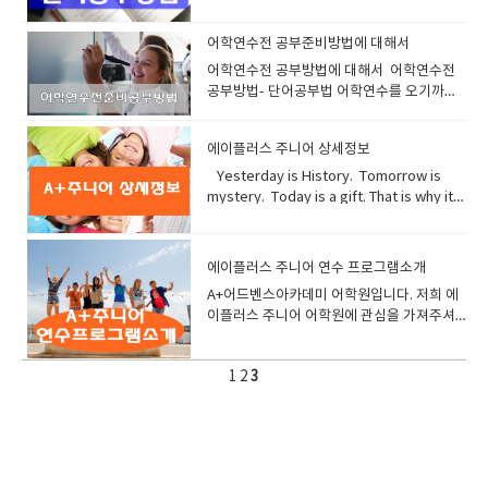
에 행동원칙을 세워보자 1. 출석 100퍼센
해드릴께요^^ 에이플러스 어드벤스오기전
트 필리핀연수의 특징은 수업시간이 길다는
공부하는 방법 듣기편입니다 실제 우리학원
것이다. 보통 평균 맨투맨 4시간 + 그룹4시간
와서 레벨테스트 해보면 문법 단어 독해실력
어학연수전 공부준비방법에 대해서
이라고 가정했을때수업시간만으로도 8시간
에 비해서 듣기실력이 아주 떨어집니다왜? 그
어학연수전 공부방법에 대해서 어학연수전
의 영어환경에 매일 노출된다는것이다. 이런
럴까요? 한번 짚어봅시다.첫 번째로 단어의
공부방법- 단어공부법 어학연수를 오기까지
영어노출 환경을 무시하고, 수업에 결석을 자
발음을 정확히 모르는 경우가 많습니다.단어
시간이 남았을 겁니다.오시기전에 단어 공부
주하면서 참석 하지 않는다면 절대 손해일것
의 스펠링과 읽을 수 있다면 그 단어를 안다고
어떻게 할까 게시판에 너무 질문이 많이 와서
이다.. 공부를 하다보면 슬럼프가 올수도, 주
생각하는데요만약 발음을 대충 또는 엉터리
에이플러스 주니어 상세정보
제가 직접 방법을 알려드립니다. 보카 33000
위사람에 휩쓸려 수업을 빠질수도 있다. 한번
로 기억했다면 그것을 들었을 때 분별 가능할
이런거 말구요 . 고등학교 필수단어 또는 우선
Yesterday is History. Tomorrow is
빠지고 두번빠지다가 습관이 되면 연수를 망
까요?예를 들어 long/wrong, right/light ,
순위영단어 정도큰소리로 따라 읽으면서 발
mystery. Today is a gift. That is why it
칠수가 있다. 그러므로 학원을 선택할때는 스
Fish/pish, 이런발음부터 뭐.. east/ yeast
음과 뜻을 잘 공부하면 됩니다.대부분 학생들
is called the present루즈벨트대통령의 영
파르타형 학원을 선택하여 타이트하게 환경
분별 가능한가요? 또한 iron을 우리는 아이런
이 단어뜻만 알면 다 안다고 생각하시는데 그
부인.에레나의 연설문에 나오는 구절입니다.
을 제어받는것도 큰 도움이 된다. 2. 맨투맨
이라고 말하지만 실제발음은 아이언입니다.
단어의 정확한 활용도와발음을 아셔야만 합
여러분은 "오늘이라는 선물"을 잘쓰시고 계
에이플러스 주니어 연수 프로그램소개
수업 효과적인 공부방법 맨투맨 수업을 하다
이런표현으로 몇개 살펴보면 Decade 디케
니다. 다시한번 말씀 드립니다. 단어의 정확한
십니까? 안녕하세요^^ 님에이플러스 어드
보면 말할 기회가 많은데 내가 말하는것중 문
이드가 아니고 데케이드, Pilates 필라테스가
A+어드벤스아카데미 어학원입니다. 저희 에
발음 엑센트를 이해하고 있어야지만사용할
벤스 아카데미입니다. 2번째 메일입니다. 꼭
법적으로 틀리게 말하거나 문형이 어긋나다
아니고 폴라테스 Banana 바나나가 아니고 버
이플러스 주니어 어학원에 관심을 가져주셔
수가 있습니다. 또한 그 단어를 들었을 이해
읽어보세요.. 앞 메일과 연속되는 내용입니
면티쳐에게 노트정리로 해달라고 요구를 하
네너Already 올레디가 아니고 얼뤠리 한국어
서 진심으로 감사합니다. 저희 어학원과 좋은
하실수 있습니다 실제로 영어로 일상생활하
다. 1대4수업에 대한 부연설명비슷한 수준의
자, 부탁이 아니고 요구를 해야된다. 그렇게
로 억지로 표현했지만 이런 차이들이 여러분
인연이 되어서 목표한 것을 이루시기 바랍니
고 대화할때 3000개정도로만 가지고도 실컷
학생들끼리 서로의식하면서 경쟁하며 공부를
정리된 노트를 가지고 쉬는쉬간에 큰소리로
의 듣기실력을 망치니까요전자사전을 이용해
1
2
3
다.열심히 도와 드리겠습니다. 저희 어학원에
이야기하고 웃고영화 보면서 즐길 수 있습니
하면 자극을 받으면서 공부할수 있습니다.맨
다시 읽어보고 복습해보자효과가 끝내준
서 발음과 악센트를 정확하게 공부할 필요가
대해서 잠깐 소개해드리겠습니다.저희 어학
다. 물론 상업용어 경제용어 법률용어 이런 것
투맨수업은 시간이 흘러 선생과 자신이 친해
다.. 수업이 50분이라면 시간을 쪼개어서 공
있습니다.크게 빠르게 따라서 흉내를 낼 필요
원은 철저한 상담과 관리위주의 어학원입니
은 아닙니다만중고등학교 때 우린 벌써 3000
질때 긴장감이 떨어지기도 합니다.그것을 극
부해보자 10분+30분+10분10분은 어제 배운
가 있습니다 두 번째로는 단어와 단어가 충돌
다. 10년동안 여러 학생들과 만나고 교감하고
개 이상은 배우는거 아시죠..ㅎㅎ그 정도 단
복해주는것이 바로 그룹수업입니다.친구가
것에 대한 아주 빠른 복습30분은 본수업마지
했을때 발생하는 발음을 이해 못하기때문입
의견을 수렴해서 이를 바탕으로 교육시스템
어를 확실하게 안다면 별로 어렵지 않습니
말하는것을 듣고 "아 저렇게도 표현하네, 나
막 10분은 내일 배울것에 대한 간략한 정
니다.1. 연음현상 -수많은 규칙이 있습니다만
을발전시켰기 때문에 여러분의 만족을 극대
다. 그리고 문장 속에 어려운 단어가 나왔다고
도 써먹어야지" 이렇게 배울수도 있고"내가