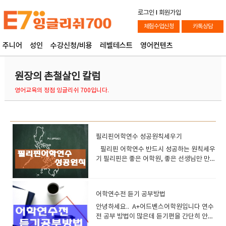
로그인
l
회원가입
체험수업신청
카톡상담
주니어
성인
수강신청/비용
레벨테스트
영어컨텐츠
원장의 촌철살인 칼럼
영어교육의 정점 잉글리쉬 700입니다.
필리핀어학연수 성공원칙세우기
필리핀 어학연수 반드시 성공하는 원칙세우
기 필리핀은 좋은 어학원, 좋은 선생님만 만난
다면 어학연수를 성공활 확율이 더 더욱 높은
국가이다. 성공을 위해서는 아주 중요한 조건
이 있다. 바로 . 좋은 학원 , 좋은선생을 만나는
어학연수전 듣기 공부방법
것이 가장 중요하다. 첫번째 조건에 나의 노력
만 플러스된다면 저렴한 비용으로도 얼마든
안녕하세요.. A+어드벤스어학원입니다 연수
지 만족할만한 성과를 꼭 얻을수 있다. 여기
전 공부 방법이 많은데 듣기편을 간단히 안내