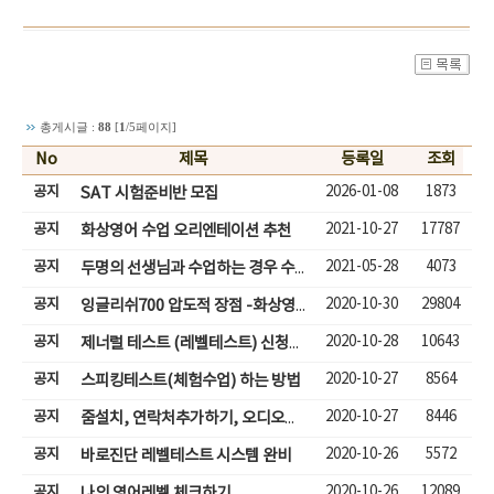
총게시글 :
88
[
1
/5페이지]
No
제목
등록일
조회
공지
2026-01-08
1873
SAT 시험준비반 모집
공지
2021-10-27
17787
화상영어 수업 오리엔테이션 추천
공지
2021-05-28
4073
두명의 선생님과 수업하는 경우 수업입장하기
공지
2020-10-30
29804
잉글리쉬700 압도적 장점 -화상영어( 성인,어린이)
공지
2020-10-28
10643
제너럴 테스트 (레벨테스트) 신청하기
공지
2020-10-27
8564
스피킹테스트(체험수업) 하는 방법
공지
2020-10-27
8446
줌설치, 연락처추가하기, 오디오체크, 줌체팅으로 수업하기
공지
2020-10-26
5572
바로진단 레벨테스트 시스템 완비
공지
2020-10-26
12089
나의 영어레벨 체크하기