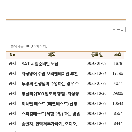
총게시글 :
88
[
1
/5페이지]
No
제목
등록일
조회
공지
2026-01-08
1878
SAT 시험준비반 모집
공지
2021-10-27
17796
화상영어 수업 오리엔테이션 추천
공지
2021-05-28
4077
두명의 선생님과 수업하는 경우 수업입장하기
공지
2020-10-30
29806
잉글리쉬700 압도적 장점 -화상영어( 성인,어린이)
공지
2020-10-28
10643
제너럴 테스트 (레벨테스트) 신청하기
공지
2020-10-27
8567
스피킹테스트(체험수업) 하는 방법
공지
2020-10-27
8447
줌설치, 연락처추가하기, 오디오체크, 줌체팅으로 수업하기