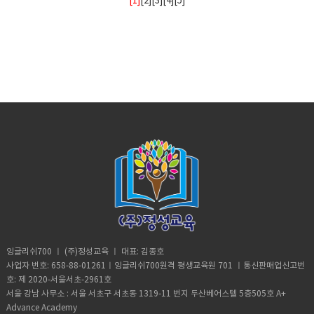
[1]
[
2
][
3
][
4
][
5
]
잉글리쉬700 ㅣ (주)정성교육 ㅣ 대표: 김종호
사업자 번호: 658-88-01261ㅣ잉글리쉬700원격 평생교육원 701 ㅣ통신판매업신고번
호: 제 2020-서울서초-2961호
서울 강남 사무소 : 서울 서초구 서초동 1319-11 번지 두산베어스텔 5층505호 A+
Advance Academy