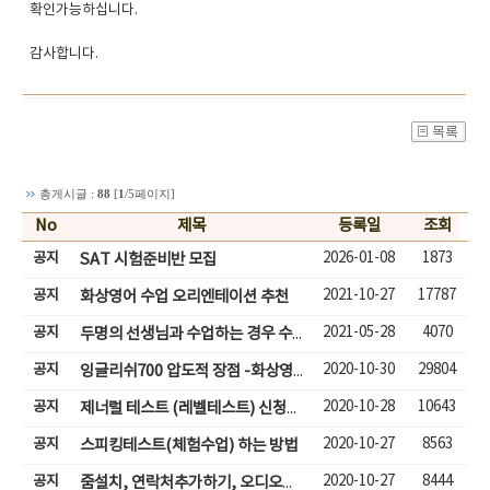
확인가능하십니다.
감사합니다.
총게시글 :
88
[
1
/5페이지]
No
제목
등록일
조회
공지
2026-01-08
1873
SAT 시험준비반 모집
공지
2021-10-27
17787
화상영어 수업 오리엔테이션 추천
공지
2021-05-28
4070
두명의 선생님과 수업하는 경우 수업입장하기
공지
2020-10-30
29804
잉글리쉬700 압도적 장점 -화상영어( 성인,어린이)
공지
2020-10-28
10643
제너럴 테스트 (레벨테스트) 신청하기
공지
2020-10-27
8563
스피킹테스트(체험수업) 하는 방법
공지
2020-10-27
8444
줌설치, 연락처추가하기, 오디오체크, 줌체팅으로 수업하기