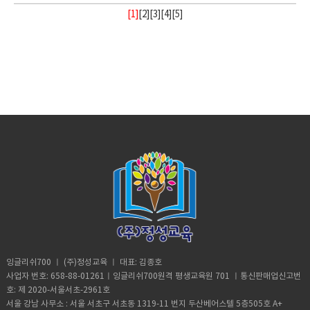
[1]
[
2
][
3
][
4
][
5
]
잉글리쉬700 ㅣ (주)정성교육 ㅣ 대표: 김종호
사업자 번호: 658-88-01261ㅣ잉글리쉬700원격 평생교육원 701 ㅣ통신판매업신고번
호: 제 2020-서울서초-2961호
서울 강남 사무소 : 서울 서초구 서초동 1319-11 번지 두산베어스텔 5층505호 A+