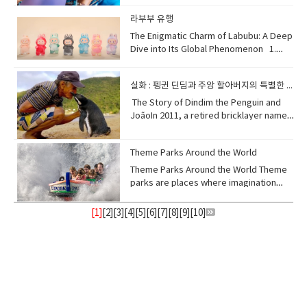
of soju cuts through the richness of the
레이션 시기에는 일자리가 줄고 생활비는 올
power. 금값이 오르는 이유사람들이 종이화
sugars, producing a fresh, tangy flavor.
“seed,” but when used here, it simply
특수한 생물학적 기능을 발전시켜 왔으며, 자
establishing a consistent sleep routine
pork fat, making the taste feel lighter
라 사람들이 어려움을 겪습니다.stagflation
폐에 대한 신뢰를 잃거나 세계적인 불확실성
This combination makes properly
refers to a type of person. Therefore,
라부부 유행
연의 ‘최초 복원자’ 역할을 하기도 한
and optimizing your environment. Aim
and more balanced. In addition, the
경기 침체 속의 물가 상승stagnation 침체,
이 커질 때 금값은 상승하는 경향이 있습니다.
fermented kimchi taste crisp and cool,
“관종” describes someone who often
다. extraordinary ability — 비범한 능
to go to bed and wake up at roughly
The Enigmatic Charm of Labubu: A Deep
slightly sweet and burning sensation of
정체inflation 물가 상승, 인플레이션
경제 위기, 전쟁, 또는 인플레이션이 발생하
especially when eaten with warm
tries to get the attention of others,
력 cultivated crops — 재배 작물 adapt to
the same time each day, even on
Dive into Its Global Phenomenon 1.
soju enhances the smoky flavor of the
economy 경제 2. Why does stagflation
면 투자자들은 금을 가치가 유지되는 안전한
rice. 김치가 시원해지는 이유는 발효 과정에
usually by acting in noticeable or
stress — 스트레스 환경에 적응하
weekends, to regulate your body's
What Exactly is Labubu?Labubu is a
meat. This harmony is not just about
happen? Stagflation often happens
자산으로 봅니다. 금은 돈처럼 찍어낼 수 없기
서 자연스러운 산미와 탄산감이 생기기 때문
unusual ways. 한국어 속어 “관종”은 “관심
다 polluted or damaged land — 오염되거
natural sleep-wake cycle. Create a
highly sought-after series of collectible
taste—it’s about the experience of
when the cost of production rises
때문에, 화폐의 구매력이 떨어질수록 더 큰 가
입니다. 적절한 온도에서 보관하면 유산균이
종자”의 줄임말입니다. “종자(種子)”는 본래
실화 : 펭귄 딘딤과 주앙 할아버지의 특별한 인연
나 파괴된 땅 first responders — 최초 대응
comfortable sleep sanctuary: ensure
toys and figures, conceptualized by
sharing grilled meat and drinks with
sharply, such as when oil or raw
치를 얻게 됩니다. uncertainty: 불확실
당을 분해하며 상큼하고 톡 쏘는 맛을 만들어
“씨앗”을 뜻하지만, 여기서는 특정한 유형의
자, 선행 복구자(비유적 표현) [02] Weeds
your bedroom is dark, quiet, and cool.
Hong Kong illustrator Kasing Lung. This
​The Story of Dindim the Penguin and
friends at a lively table. 구운 삼겹살과 소
material prices increase. Companies
성 inflation: 인플레이션, 물가 상승 asset:
냅니다. 이 과정 덕분에 잘 익은 김치는 특히
사람을 가리키는 표현으로 사용됩니다. 따라
as Part of Nature’s Restoration
Avoid stimulating activities like screen
distinctive collection features
JoãoIn 2011, a retired bricklayer named
주는 또 하나의 사랑받는 조합입니다. 소주의
face higher expenses, so they raise
자산 purchasing power: 구매력 valuable:
따뜻한 밥과 먹을 때 아삭하고 시원한 맛을 느
서 “관종”은 눈에 띄거나 특이한 행동을 통해
Plan The emergence of weeds is not a
time on electronic devices before bed,
"zoomorphic elves" — imaginary
João Pereira de Souza, who lived on a
강하고 깔끔한 맛이 삼겹살의 기름진 풍미를
prices, but consumers buy less
가치 있는 2. The price of gold 20 and
낄 수 있습니다. fermentation: 발효
다른 사람의 관심을 자주 얻으려는 사람을 말
random accident, but rather a natural
as the blue light can interfere with
creatures that blend animal
small island village near Rio de Janeiro,
잡아주어 더 가볍고 균형 잡힌 맛을 느끼게 해
because their purchasing power drops.
10 years ago About 20 years ago, in
acidity: 산도, 산미carbonation: 탄산 발생
합니다. slang: 속어 originally: 원래는 type
response to environmental imbalance.
Theme Parks Around the World
melatonin production. Instead, engage
characteristics with exaggerated,
Brazil, found a little penguin covered in
줍니다. 또한 소주의 약간 단맛과 알코올의 따
This leads to slow growth and high
2005, gold was around $450 per ounce.
tangy: 새콤한, 톡 쏘는crisp: 아삭한 The
of person: 사람의 유형 noticeable: 눈에
When humans damage or exhaust the
in relaxing rituals such as reading,
human-like expressions. The flagship
oil and struggling to survive. The
Theme Parks Around the World Theme
뜻한 감촉이 고기의 불맛을 더욱 살려줍니다.
prices at the same time. Poor
Ten years ago, in 2015, it was about
distinctive "refreshing" taste of kimchi,
띄는 unusual: 특이한 describe: 묘사하
land, nature instinctively attempts to
taking a warm bath, or practicing
character, also named Labubu, is often
penguin was weak, hungry, and unable
parks are places where imagination
이 조합은 단순히 맛의 궁합뿐만 아니라, 친구
government policy or excessive money
$1,200 per ounce. In 2025, it has
often described as siwonhada, comes
다 2. “관종” in English There is no
restore it — and weeds are often the
meditation. Crucially, expose yourself
depicted with mischievous, sharp-
to move properly. João cleaned the oil
comes to life. They combine thrilling
들과 함께 고기를 구워 먹으며 나누는 즐거운
printing can also make stagflation
reached over $4,000 per ounce. This
primarily from its unique fermentation
exact translation for “관종” in English,
first sign of that healing process. Their
to natural daylight for at least 15
toothed smiles, large ears, and a
from its feathers, fed it fresh fish, and
rides, entertaining shows, and
분위기까지 더해집니다. cut through: (맛
worse. 스태그플레이션이 발생하는 이유스
[1]
[
2
][
3
][
4
][
5
][
6
][
7
][
8
][
9
][
10
]
shows how much the value of gold has
process. Lactic acid bacteria, naturally
but similar terms exist. Expressions like
presence reflects the ecosystem’s
minutes in the morning, as morning
somewhat shaggy appearance.
cared for it until it regained its
immersive experiences that attract
을) 잡아주다, 눌러주다 richness: 풍부함, 진
태그플레이션은 보통 생산비용이 급격히 상
increased as global economies faced
abundant in the ingredients, break
“attention seeker,” “show-off,” or
resilience and its quiet attempt to
sunlight helps stimulate melatonin
Despite a seemingly naughty or
strength. He named the penguin
millions of visitors each year. From
한 맛 burning sensation: 따뜻한(알코올의)
승할 때 발생합니다. 예를 들어, 석유나 원자
repeated crises and inflation. 20년 전과
down carbohydrates and produce
“drama queen” are often used to
return the land to its original state. 잡초
secretion later at night, significantly
devious outward look, the character is
Dindim.2011년, 브라질 리우데자네이루 근
fairy-tale castles to futuristic roller
자극 smoky: 불맛 나는 harmony: 조화, 궁
재 가격이 오를 때 기업은 비용 부담 때문에
10년 전의 금값약 20년 전인 2005년에는 금
organic acids such as lactic acid. These
describe people who enjoy being
의 등장은 우연이 아니라, 환경의 불균형에 대
aiding sound sleep . 숙면을 취하려면 규칙
often described as inherently kind-
처의 작은 섬 마을에 살던 은퇴한 벽돌공 주앙
coasters, theme parks offer something
합 Health Perspective on These
제품 가격을 인상합니다. 하지만 소비자들은
이 온스당 약 450달러였습니다. 10년 전인
acids not only give kimchi its
noticed. On social media, the phrase
응하는 자연의 반응이다. 인간이 토양을 훼손
적인 수면 습관을 확립하고 수면 환경을 최적
hearted. Labubu figures are primarily
페레이라 데 소우자는 기름에 뒤덮여 힘겹게
magical for people of all ages. 테마파크
Pairings While these pairings are
구매력이 떨어져 소비를 줄이게 되죠. 그 결
2015년에는 약 1,200달러였고, 2025년 현재
characteristic sourness but also
“clout chaser” is also common,
하거나 지력을 고갈시키면, 자연은 본능적으
화해야 합니다. 주말에도 매일 거의 같은 시간
produced by Pop Mart, a company
살아가던 작은 펭귄을 발견했어요. 그 펭귄은
는 상상이 현실이 되는 곳입니다. 스릴 넘치는
delicious, they are not the healthiest
과, 성장은 느려지고 물가는 오르는 현상이 동
는 4,000달러 이상입니다. 이는 세계 경제가
contribute to the crisp texture and the
referring to those who want popularity
로 이를 회복시키려 한다. 그 첫 단계로 잡초
에 잠자리에 들고 일어나는 것을 목표로 삼아
renowned for its "blind box" marketing
약하고 배고프며 제대로 움직일 수도 없었죠.
놀이기구, 즐거운 공연, 몰입감 있는 체험이
options. Fried chicken and beer contain
시에 나타납니다. 여기에 정부의 잘못된 정책
여러 차례 위기와 인플레이션을 겪으며 금의
pleasant, palate-cleansing sensation
or recognition. “관종”을 영어로 완전히 옮