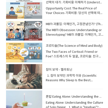
skipping morning traffic by flying over
like medicine by discovering new drugs
persistent deflation can be dangerous
선택의 대가: 기회비용 이해하기 (Understanding Opportunity Cost)
the city in an automated drone. This
or improve cybersecurity through
for the economy. When prices keep
Opportunity Cost: The Real Price of
technology, known as Urban Air
unhackable codes. Although it is still in
falling, people tend to delay their
Your Choices 기회비용: 당신의 선택에 따르
Mobility (UAM), is no longer just science
its early stages, quantum computing is
purchases, expecting even lower
는 진짜 가격 Every choice we make has a
fiction. Drone taxis, or "eVTOL"
expected to change the world in ways
prices in the future. This leads to lower
hidden cost called "opportunity cost."
(electric Vertical Take-Off and Landing)
we can only imagine. 기존의 컴퓨터가 비
MBTI 과몰입: 이해인가, 고정관념인가? (The MBTI Obsession)
demand, causing companies to reduce
This is the value of the next best
aircraft, are being developed to
트(0 또는 1)를 사용하는 반면, 양자 컴퓨터는
production and cut jobs. This cycle,
The MBTI Obsession: Understanding or
alternative that you give up when
transport passengers quickly and
'큐비트'를 사용합니다. '중첩'이라고 불리는
known as a "deflationary spiral," can
Stereotyping? MBTI 과몰입: 이해인가, 고
making a decision. For example, if you
quietly. They are eco-friendly because
현상 덕분에 큐비트는 0과 1을 동시에 나타낼
lead to long-term economic stagnation.
정관념인가? In South Korea, asking
spend an hour studying English, the
they run on electricity and could
수 있습니다. 이를 통해 양자 컴퓨터는 오늘날
Managing a stable price level is a key
"What is your MBTI?" has become as
opportunity cost might be the sleep or
코르티솔(The Science of Mind and Body)
drastically reduce travel time in
가장 강력한 슈퍼컴퓨터보다 수백만 배 빠르
challenge for central banks around the
common as asking for someone's
exercise you could have had during that
crowded cities. However, before they
게 복잡한 문제를 해결할 수 있습니다. 이 기
The Two Faces of Cortisol: Friend or
world. 대부분의 사람들은 인플레이션에 익
name. The Myers-Briggs Type Indicator
time. Understanding this concept helps
become common, we must solve
술은 신약을 발견하여 의학 분야에 혁신을 일
Foe? 스트레스의 두 얼굴, 코르티솔: 친구인
숙하지만, '디플레이션'은 그 반대인 상품과
(MBTI) categorizes personalities into 16
us make more rational decisions in both
challenges regarding air traffic safety
으키거나, 해킹이 불가능한 암호를 통해 사이
가 적인가? Cortisol is often called the
서비스 가격의 전반적인 하락을 의미합니다.
types, helping people understand
daily life and business. By considering
regulations and the noise levels of
버 보안을 개선할 수 있습니다. 비록 아직 초
"stress hormone" because it is
낮은 가격이 소비자에게는 좋은 것처럼 보일
themselves and others better. It is a
what we lose as well as what we gain,
these flying vehicles. 자동 드론을 타고 도
기 단계에 있지만, 양자 컴퓨팅은 우리가 상상
잠이 보약 - 멜라토닌
released when we feel stress. In
수 있지만, 지속적인 디플레이션은 경제에 위
useful tool for breaking the ice or
we can prioritize our time and
시 위를 날아 아침 교통 체증을 피하는 상상을
하는 방식 이상으로 세상을 바꿀 것으로 기대
dangerous situations, it triggers the
험할 수 있습니다. 가격이 계속 떨어지면 사람
1. 잠이 보약인 과학적 이유 (Scientific
finding a compatible partner. However,
resources more effectively. 우리가 내리
해보세요. 도심 항공 모빌리티(UAM)라고 알
됩니다. 📚 단어장 (Vocabulary) •
"fight or flight" response, giving us the
들은 미래에 더 낮은 가격을 기대하며 구매를
Reasons Why Sleep Is the Best
psychologists warn against "MBTI
는 모든 선택에는 '기회비용'이라는 숨겨진 대
려진 이 기술은 더 이상 공상 과학이 아닙니
traditional: 전통적인, 기존의 •
energy to react quickly. This function is
미루는 경향이 있습니다. 이는 수요 감소로 이
Medicine)The adage "sleep is the best
obsession." Human personality is too
가가 있습니다. 이것은 결정을 내릴 때 포기하
다. 드론 택시, 즉 'eVTOL(전기 수직 이착륙
phenomenon: 현상 • superposition: 중첩
essential for survival. However, in
어져 기업들이 생산을 줄이고 일자리를 감축
medicine" holds profound scientific
complex to be defined by just four
게 되는 '차선책'의 가치를 의미합니다. 예를
기)'은 승객을 빠르고 조용하게 운송하기 위해
• represent: 나타내다, 대표하다 •
modern society, chronic stress keeps
하게 만듭니다. '디플레이션 악순환'이라 불리
truth. During sleep, our bodies
letters. Relying too heavily on these
들어, 여러분이 한 시간을 영어 공부에 쓴다
개발되고 있습니다. 이들은 전기로 작동하기
혼밥 Eating Alone: Understanding the Culture of Solo Dining
complex: 복잡한 • revolutionize: 혁신을
cortisol levels high for too long.
는 이 과정은 장기적인 경기 침체로 이어질 수
undertake critical restorative
labels can create prejudice and limit
면, 그 시간 동안 할 수 있었던 수면이나 운동
때문에 친환경적이며, 혼잡한 도시에서의 이
일으키다 • cybersecurity: 사이버 보안 •
Excessive cortisol can lead to health
있습니다. 안정적인 물가 수준을 관리하는 것
Eating Alone: Understanding the Culture of Solo Dining 1. What is "Honbap"? The Concept of Solitary Dining"Honbap," a compound word derived from the Korean terms "honja" (alone) and "bap" (meal), refers to the act of eating a meal by oneself. This phenomenon has rapidly gained prevalence in modern society, becoming a normalized aspect of daily life for many. It often signifies a shift in social dynamics and individual lifestyles, where solitary activities are increasingly embraced. '혼밥'은 한국어 '혼자'와 '밥'이 합쳐진 합성어로, 혼자서 식사를 하는 행위를 의미합니다. 이 현상은 현대 사회에서 급속도로 보편화되어, 많은 이들에게 일상생활의 일반적인 한 부분이 되었습니다. 이는 종종 사회적 역학 관계의 변화와 개인의 생활 방식을 나타내며, 혼자 하는 활동이 점차 받아들여지고 있음을 보여줍니다. 단어장: Honbap (혼밥): Eating alone (혼자 식사) Compound word (합성어): Two or more words joined to form a new word (두 개 이상의 단어가 결합되어 새로운 단어를 형성한 것) Derived from (~에서 유래된): Originating from (기원한) Refers to (~을 의미하다): Denotes (가리키다, 나타내다) Phenomenon (현상): A fact or situation that is observed to exist or happen, especially one whose cause or explanation is in question (관찰되거나 발생하는 사실이나 상황, 특히 그 원인이나 설명이 의문스러운 것) Rapidly (급속도로): Very quickly (매우 빠르게) Gained prevalence (널리 퍼지다, 보편화되다): Became widespread or common (널리 퍼지거나 흔해지다) Normalized aspect (일반적인 측면): A part that has become normal or standard (정상적이거나 표준적인 부분이 된 것) Social dynamics (사회적 역학 관계): The forces that operate in human relationships and interaction (인간 관계 및 상호 작용에서 작용하는 힘) Embraced (받아들여진): Accepted or adopted willingly (기꺼이 수용되거나 채택된) 2. Levels of "Honbap": From Casual to CommittedThe experience of "Honbap" isn't monolithic; it exists on a spectrum. At its most basic, it might involve grabbing a quick meal at a fast-food restaurant or cafeteria due to time constraints, often seen as a practical solution for busy individuals. Moving up the scale, some engage in "Honbap" at more established restaurants or cafes, enjoying their own company and perhaps a book or smartphone. The highest level might involve cooking and dining alone at home, a deliberate choice reflecting a desire for solitude and self-care. This diverse range illustrates how Honbap can be a casual necessity or a cherished ritual, reflecting personal preferences and circumstances. '혼밥'의 경험은 단일하지 않으며, 스펙트럼처럼 다양하게 존재합니다. 가장 기본적인 형태로는 바쁜 사람들에게는 시간을 절약하는 실용적인 해결책으로 여겨지는, 시간 제약 때문에 패스트푸드점이나 구내식당에서 간단히 식사를 하는 경우가 있을 수 있습니다. 그 위 단계에서는 좀 더 제대로 된 레스토랑이나 카페에서 혼밥을 즐기며, 혼자만의 시간을 가지거나 책이나 스마트폰을 보는 경우도 있습니다. 가장 높은 단계는 집에서 직접 요리하고 식사하는 것으로, 이는 고독과 자기 관리에 대한 욕구를 반영하는 의도적인 선택입니다. 이러한 다양한 범위는 혼밥이 때로는 가벼운 필수 사항이 될 수도 있고, 때로는 소중한 의식이 될 수도 있으며, 개인의 취향과 상황을 반영한다는 것을 보여줍니다. 단어장: Monolithic (단일적인, 획일적인): Large, powerful, and indivisible, or uniform and undifferentiated (크고 강력하며 나눌 수 없는, 또는 획일적이고 차별화되지 않은) Spectrum (스펙트럼): A range of different opinions, situations, etc., between two extreme points (두 극단적인 지점 사이의 다양한 의견, 상황 등의 범위) Time constraints (시간 제약): Limitations on the amount of time available (사용 가능한 시간의 제한) Practical solution (실용적인 해결책): A solution that is effective and useful in real situations (실제 상황에서 효과적이고 유용한 해결책) Established restaurants (유명하거나 제대로 된 식당): Restaurants that are well-known, respected, or have been in business for a long time (잘 알려지고 존경받거나 오랫동안 영업해 온 식당) Deliberate choice (의도적인 선택): A choice made intentionally and thoughtfully (의도적으로 신중하게 이루어진 선택) Solitude (고독): The state or situation of being alone (혼자 있는 상태나 상황) Self-care (자기 관리): The practice of taking action to preserve or improve one's own health (자신의 건강을 보존하거나 개선하기 위한 행동을 하는 것) Cherished ritual (소중한 의식): A valued and regularly performed ceremony or action (소중히 여겨지며 정기적으로 수행되는 의식 또는 행동) Circumstances (상황, 환경): A fact or condition connected with or relevant to an event or action (사건이나 행동과 관련된 또는 해당되는 사실이나 조건) 3. Why "Honbap"? The Multifaceted Reasons Behind Eating AloneThe rise of "Honbap" can be attributed to a confluence of modern societal factors. Primarily, busy work schedules and demanding lifestyles leave little room for synchronized meal times with others. For many, eating alone offers unparalleled efficiency and convenience, allowing them to manage their personal time effectively. Furthermore, "Honbap" can be an expression of individualism, where people prioritize their own preferences without needing to compromise. It's also linked to increased mobility and a shift towards smaller household units, making communal dining less frequent. The freedom to choose one's own menu, pace, and dining environment is a significant draw for the contemporary solitary diner. '혼밥'의 증가는 현대 사회의 여러 요인이 복합적으로 작용한 결과로 볼 수 있습니다. 주로 바쁜 업무 일정과 힘든 생활 방식은 다른 사람들과 식사 시간을 맞출 여유를 거의 주지 않습니다. 많은 사람에게 혼밥은 타의 추종을 불허하는 효율성과 편리함을 제공하며, 개인 시간을 효과적으로 관리할 수 있게 해줍니다. 더욱이 혼밥은 개인주의의 표현이 될 수 있는데, 이는 타협할 필요 없이 자신의 선호를 우선시하는 것을 의미합니다. 또한 혼밥은 이동성의 증가와 소규모 가구 단위로의 변화와도 관련이 있어 공동 식사가 덜 빈번해지고 있습니다. 자신만의 메뉴, 속도, 식사 환경을 선택할 수 있는 자유는 현대의 혼밥족에게 중요한 매력입니다. 단어장: Attributed to (~의 결과로 여겨지다): Regarded as belonging to or caused by (특정한 것에 속하거나 그것에 의해 야기된 것으로 간주되다) Confluence (합류, 융합): The flowing together of two or more streams, or the coming together of two or more things (두 개 이상의 흐름이 합쳐지거나 두 개 이상의 것이 함께 모이는 것) Primarily (주로): For the most part; chiefly (대부분; 주로) Synchronized (동기화된, 동시에 일어나는): Occurring at the same time or rate (동시에 또는 같은 속도로 발생하는) Unparalleled efficiency (비할 데 없는 효율성): Efficiency that is unequaled or unrivaled (비교할 수 없거나 경쟁자가 없는 효율성) Convenience (편리함): The state of being able to do something with ease (무엇을 쉽게 할 수 있는 상태) Individualism (개인주의): The habit or principle of being independent and self-reliant (독립적이고 자립적인 습관 또는 원칙) Compromise (타협하다): To reach an agreement by mutual concession (상호 양보를 통해 합의에 도달하다) Mobility (이동성): The ability to move or be moved freely and easily (자유롭고 쉽게 움직이거나 이동될 수 있는 능력) Communal dining (공동 식사): Eating together as a group (그룹으로 함께 식사하는 것) Significant draw (큰 매력): A strong or important attraction (강하거나 중요한 매력) 4. The "Honbap" Dilemma: Social Connection vs. SolaceWhile "Honbap" offers convenience, recent global happiness reports suggest a nuanced relationship between solitary dining and overall well-being. Studies indicate that people tend to experience higher levels of happiness when sharing meals with others, compared to eating alone. This highlights the profound impact of social interaction on mental and emotional health. Shared meals foster connection, provide emotional support, and can alleviate feelings of loneliness or isolation, which are significant contributors to mental distress. The act of communal eating goes beyond mere sustenance; it's a vital component of human bonding and can positively influence one's self-esteem and satisfaction. '혼밥'이 편리함을 제공하지만, 최근 세계 행복 보고서는 혼자 식사하는 것과 전반적인 행복 사이에 미묘한 관계가 있음을 시사합니다. 연구에 따르면 사람들은 혼자 식사할 때보다 다른 사람들과 함께 식사할 때 더 높은 행복감을 느끼는 경향이 있습니다. 이는 사회적 상호작용이 정신적, 정서적 건강에 미치는 지대한 영향을 강조합니다. 함께하는 식사는 연결감을 조성하고 정서적 지원을 제공하며, 정신적 고통의 주요 원인인 외로움이나 고립감을 완화할 수 있습니다. 공동 식사는 단순히 영양을 섭취하는 행위를 넘어, 인간 유대감의 필수적인 요소이며 개인의 자존감과 만족감에 긍정적인 영향을 미칠 수 있습니다. 단어장: Dilemma (딜레마, 곤경): A situation in which a difficult choice has to be made between two or more alternatives, especially equally undesirable ones (두 가지 이상의 대안, 특히 똑같이 바람직하지 않은 대안 중에서 어려운 선택을 해야 하는 상황) Solace (위안, 위로): Comfort or consolation in a time of distress or sadness (괴로움이나 슬픔의 시간에 받는 편안함이나 위로) Nuanced (미묘한 차이가 있는): Characterized by subtle shades of meaning or expression (의미나 표현의 미묘한 차이를 특징으로 하는) Overall well-being (전반적인 행복): The general state of being healthy, happy, and prosperous (건강하고 행복하며 번영하는 전반적인 상태) Profound impact (지대한 영향): A very great or intense effect (매우 크거나 강렬한 영향) Foster (조성하다, 기르다): To encourage or promote the development of (무엇의 발전을 장려하거나 촉진하다) Alleviate (완화하다): To make suffering, deficiency, or a problem less severe (고통, 부족 또는 문제를 덜 심각하게 만들다) Isolation (고립감): The state of being separated from others (다른 사람들과 분리된 상태) Contributors (기여자, 원인): A factor that helps to cause or bring about something (무엇을 야기하거나 발생시키는 데 도움이 되는 요소) Mental distress (정신적 고통): A state of mental suffering (정신적인 고통의 상태) Sustenance (생계, 자양분): Food and drink regarded as a source of strength; the maintaining of someone or something in existence (힘의 원천으로 간주되는 음식과 음료; 누군가 또는 무엇인가의 존재를 유지하는 것) Vital component (필수적인 요소): An extremely important and necessary part (매우 중요하고 필요한 부분) Human bonding (인간 유대감): The formation of close personal relationships between people (사람들 사이에 친밀한 개인적 관계를 형성하는 것) Self-esteem (자존감): Confidence in one's own worth or abilities; self-respect (자신의 가치나 능력에 대한 자신감; 자기 존중) Satisfaction (만족감): Fulfillment of one's wishes, expectations, or needs, or the pleasure derived from this (자신의 소원, 기대 또는 필요의 충족, 또는 이로부터 파생되는 기쁨) 5. The Downside of "Honbap": Loneliness and Social AlienationWhile some individuals find peace and efficiency in "Honbap," it's crucial to acknowledge its potential negative consequences, particularly concerning mental health. Solitary dining can heighten feelings of loneliness and isolation, as it removes the communal aspect often associated with meals. Even for those who claim "no time to feel lonely" due to busy schedules, a persistent lack of social interaction during meals could subtly erode mental well-being. Prolonged loneliness, regardless of its trigger, can contribute to anxiety and depression. This underscores that while individual autonomy is valued, the intrinsic human need for connection often manifests powerfully during shared experiences like dining. 어떤 사람들은 '혼밥'에서 평화와 효율성을 찾지만, 특히 정신 건강과 관련하여 혼밥이 미칠 수 있는 잠재적인 부정적인 결과들을 인지하는 것이 중요합니다. 혼자 식사하는 것은 식사에 흔히 동반되는 공동체적인 측면을 제거함으로써 외로움과 고립감을 고조시킬 수 있습니다. 바쁜 일정 때문에 "외로움을 느낄 틈이 없다"고 말하는 사람들조차도, 식사 중 사회적 상호작용의 지속적인 부족은 미묘하게 정신 건강을 해칠 수 있습니다. 그 원인이 무엇이든, 장기적인 외로움은 불안과 우울증에 기여할 수 있습니다. 이는 개인의 자율성이 존중되더라도, 인간의 본질적인 연결 욕구가 식사와 같은 공유된 경험 중에 강력하게 나타나는 경우가 많다는 점을 강조합니다. 단어장: Downside (단점, 부정적인 측면): A disadvantage or negative aspect (단점 또는 부정적인 측면) Alienation (소외, 멀어짐): The state or experience of being isolated from a group or an activity to which one should belong or in which one should be involved (속해야 하거나 참여해야 할 그룹이나 활동에서 고립된 상태 또는 경험) Ackn
processes: cells repair themselves,
our understanding of people's true
이 기회비용이 될 수 있습니다. 이 개념을 이
동 시간을 획기적으로 줄여줄 수 있습니다. 하
unhackable: 해킹할 수 없는
problems such as high blood pressure,
은 전 세계 중앙은행들의 핵심 과제입니다.
muscles recover, and the brain