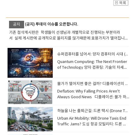
공지
(공지) 투데이 이슈를 오픈합니다.
기존 첨삭게시판은 학생들이 선생님과 개별적으로 진행되는 부분이라
서 실제 게시판에 공개적으로 올리지를 않기때문에 효용가치가 떨어집니
다. 오늘부터 투데이 이슈를 진행합니다. 국내 해외의 중요뉴스나 핵심적인
이슈의 단어 문장을 통해서 현장감있는 공부를 하시길 바랍니다.
슈퍼컴퓨터를 넘어서: 양자 컴퓨터의 시대 (The Era of Quantum Computing)
​Quantum Computing: The Next Frontier
of Technology 양자 컴퓨팅: 기술의 차세대
개척지 While traditional computers use
bits (0 or 1), quantum computers use
물가가 떨어지면 좋은 걸까? 디플레이션의 이해 (Understanding Deflation)
"qubits." Thanks to a phenomenon
called superposition, qubits can
Deflation: Why Falling Prices Aren't
represent both 0 and 1 at the same
Always Good News​ 디플레이션: 물가 하
time. [Image of qubit superposition and
락이 항상 좋은 소식은 아닌 이유Most
entanglement] This allows quantum
people are familiar with inflation, but
하늘을 나는 출퇴근길: 드론 택시 (Drone Taxis: The Future of Commuting)
computers to solve complex problems
"deflation" is its opposite—a general
Urban Air Mobility: Will Drone Taxis End
millions of times faster than today's
decrease in the prices of goods and
Traffic Jams? 도심 항공 모빌리티: 드론 택
most powerful supercomputers. This
services. While lower prices might
시가 교통 체증을 끝낼까요? Imagine
technology could revolutionize fields
seem like a good thing for consumers,