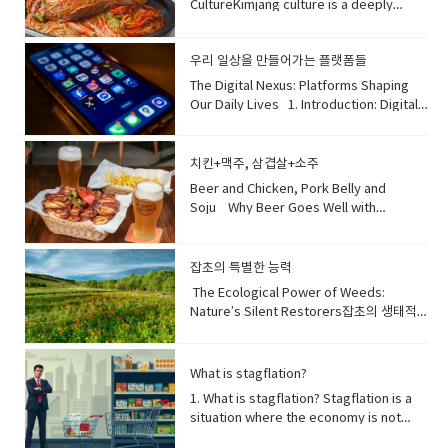
CultureKimjang culture is a deeply
시킵니다. 과도한 코르티솔은 고혈압, 체중 증
issues, including an increased risk of
다. 📚 단어장 (Vocabulary) • obsession:
rooted Korean tradition of making and
가, 만성 피로와 같은 건강 문제를 일으킬 수
dementia and accelerated aging,
집착, 과몰입 • common: 흔한 •
sharing large quantities of kimchi in late
있습니다. 따라서 운동과 휴식을 통해 스트레
underscoring sleep's indispensable
categorize: 분류하다 • compatible: 잘 맞
우리 일상을 만들어가는 플랫폼들
autumn. This communal activity
스를 관리하는 것이 이 호르몬의 균형을 유지
role in overall well-being . "잠이 보약"이
는, 호환되는 • break the ice: (서먹한 분위
prepares families for winter and
하는 데 매우 중요합니다. 📚 단어장
The Digital Nexus: Platforms Shaping Our Daily Lives 1. Introduction: Digital Platforms as Modern EssentialsIn today's hyper-connected world, digital platforms have become an indispensable part of our daily lives, transforming how we communicate, work, learn, and entertain ourselves. From the moment we wake up to checking messages to winding down with a streaming service, these platforms form the backbone of our modern digital ecosystem. They constantly evolve, adapting to user demands and technological advancements, making it crucial to understand which ones currently dominate the global and local landscape. 오늘날의 초연결 사회에서 디지털 플랫폼은 우리의 일상생활에서 없어서는 안 될 부분이 되었으며, 우리가 소통하고, 일하고, 배우고, 즐기는 방식을 변화시키고 있습니다. 아침에 일어나 메시지를 확인하는 순간부터 스트리밍 서비스로 하루를 마무리할 때까지, 이 플랫폼들은 현대 디지털 생태계의 중추를 형성합니다. 사용자 요구와 기술 발전에 맞춰 끊임없이 진화하기 때문에, 어떤 플랫폼이 현재 전 세계적으로나 지역적으로 우위를 점하고 있는지 이해하는 것이 중요합니다. [단어장] hyper-connected world (하이퍼-커넥티드 월드): 초연결 사회indispensable part (인디스펜서블 파트): 없어서는 안 될 부분transforming how we communicate (트랜스포밍 하우 위 커뮤니케이트): 우리가 소통하는 방식을 변화시키는form the backbone of (폼 더 백본 오브): ~의 중추를 형성하다digital ecosystem (디지털 에코시스템): 디지털 생태계constantly evolve (컨스턴틀리 이볼브): 끊임없이 진화하다adapting to user demands (어댑팅 투 유저 디맨즈): 사용자 요구에 적응하는technological advancements (테크놀로지컬 어드밴스먼츠): 기술 발전dominate the landscape (도미네이트 더 랜드스케이프): 지형/환경에서 우위를 점하다 2. Social Media's Enduring Reign: Visuals and ViralitySocial media platforms continue to reign supreme in user engagement, largely driven by visual content and the allure of virality. Instagram remains a powerhouse for photo and video sharing, fostering communities around shared interests. TikTok dominates the short-form video market, captivating audiences with its algorithmically curated feeds and trending challenges. Meanwhile, X (formerly Twitter) provides a rapid-fire environment for real-time news, discussions, and micro-blogging, especially among younger generations. These platforms are central to how many people consume news and interact with public discourse. 소셜 미디어 플랫폼은 시각적 콘텐츠와 바이럴리티의 매력에 힘입어 사용자 참여에서 계속해서 압도적인 위치를 차지하고 있습니다. 인스타그램은 사진 및 비디오 공유의 강자로서, 공통 관심사를 가진 커뮤니티를 육성합니다. 틱톡은 알고리즘적으로 큐레이션된 피드와 트렌드 챌린지로 시청자들을 사로잡으며 짧은 형식의 비디오 시장을 장악하고 있습니다. 한편, X (이전의 트위터)는 특히 젊은 세대 사이에서 실시간 뉴스, 토론 및 마이크로 블로깅을 위한 신속한 환경을 제공합니다. 이러한 플랫폼들은 많은 사람들이 뉴스를 소비하고 공공 담론에 참여하는 방식의 중심입니다. [단어장] enduring reign (인듀어링 레인): 지속적인 지배reign supreme (레인 수프림): 압도적인 위치를 차지하다, 최고로 군림하다user engagement (유저 인게이지먼트): 사용자 참여allure of virality (얼루어 오브 바이럴리티): 바이럴(입소문)의 매력powerhouse (파워하우스): 강자, 핵심 동력fostering communities (포스터링 커뮤니티즈): 커뮤니티를 육성하는algorithmically curated feeds (알고리드미컬리 큐레이티드 피즈): 알고리즘적으로 선별된 피드captivating audiences (캡티베이팅 오디언시스): 시청자를 사로잡는rapid-fire environment (래피드-파이어 인바이런먼트): 신속한 환경micro-blogging (마이크로-블로깅): 짧은 글 위주의 블로깅public discourse (퍼블릭 디스코드): 공공 담론/논의 3. Communication Hubs and Content Giants: The EssentialsBeyond social media, dedicated messaging apps and content platforms remain cornerstone utilities. In South Korea, KakaoTalk is virtually synonymous with messaging, functioning as an all-in-one platform for chat, payments, and various lifestyle services. Globally, YouTube continues its dominance as the go-to destination for video content, ranging from entertainment to education, serving billions of users daily. Search engines and portal sites like Naver (in Korea) also hold significant ground, acting as primary gateways to information and news for a substantial user base. 소셜 미디어를 넘어, 전용 메시징 앱과 콘텐츠 플랫폼은 여전히 핵심 유틸리티입니다. 한국에서는 카카오톡이 사실상 메시징과 동의어이며, 채팅, 결제 및 다양한 생활 서비스의 올인원 플랫폼 역할을 합니다. 전 세계적으로 유튜브는 엔터테인먼트부터 교육에 이르기까지 다양한 비디오 콘텐츠를 위한 최고의 목적지로서 매일 수십억 명의 사용자에게 서비스를 제공하며 지배력을 이어가고 있습니다. 네이버(한국)와 같은 검색 엔진 및 포털 사이트 또한 상당한 사용자층을 위한 정보 및 뉴스에 대한 주요 관문 역할을 하며 중요한 위치를 차지합니다. [단어장] communication hubs (커뮤니케이션 허브즈): 통신 허브content giants (콘텐츠 자이언츠): 콘텐츠 거인cornerstone utilities (코너스톤 유틸리티즈): 핵심 유틸리티virtually synonymous with (버추얼리 시노니머스 위드): 사실상 ~과 동의어인all-in-one platform (올-인-원 플랫폼): 올인원 플랫폼continues its dominance (컨티뉴즈 잇츠 도미넌스): 지배력을 이어가다go-to destination (고-투 데스티네이션): 최고의 목적지, 주로 찾는 곳serving billions of users (서빙 빌리언즈 오브 유저즈): 수십억 명의 사용자에게 서비스를 제공하는hold significant ground (홀드 시그니피컨트 그라운드): 중요한 위치를 차지하다primary gateways (프라이머리 게이트웨이즈): 주요 관문substantial user base (서브스텐셜 유저 베이스): 상당한 사용자층 Shifting Tides of Digital Connection: Why Younger Generations Choose New Platforms1. The Evolving Communication Landscape Among the YouthWhile KakaoTalk still holds a significant position in South Korea as a universal messaging app, younger generations, particularly those in their teens and twenties, are increasingly diversifying their communication channels. This shift isn't about abandoning KakaoTalk entirely, but rather segmenting its use. For casual, personal interactions and authentic self-expression, many are gravitating towards platforms that offer more visual engagement, instantaneous sharing, and algorithm-driven personalized content. This trend reflects a broader preference for dynamic, less formal modes of digital interaction. 카카오톡이 한국에서 여전히 보편적인 메시징 앱으로 중요한 위치를 차지하고 있지만, 10대와 20대를 중심으로 한 젊은 세대는 소통 채널을 점점 더 다변화하고 있습니다. 이러한 변화는 카카오톡을 완전히 버린다는 의미보다는 사용 목적을 나누는 것에 가깝습니다. 캐주얼하고 개인적인 소통이나 진솔한 자기표현을 위해, 많은 이들이 시각적 몰입, 즉각적인 공유, 그리고 알고리즘 기반의 개인 맞춤형 콘텐츠를 제공하는 플랫폼으로 이동하고 있습니다. 이러한 경향은 역동적이고 덜 형식적인 디지털 상호작용 방식을 선호하는 광범위한 흐름을 반영합니다. [단어장] hit on a pertinent observation (힛 온 어 퍼티넌트 옵저베이션): 적절한/핵심적인 관찰을 하다universal messaging app (유니버설 메시징 앱): 보편적인 메시징 앱diversifying their communication channels (다이버시파잉 데어 커뮤니케이션 채널스): 소통 채널을 다변화하다segmenting its use (세그멘팅 잇츠 유즈): 사용 목적을 나누는 것casual, personal interactions (캐주얼, 퍼스널 인터랙션스): 캐주얼하고 개인적인 소통authentic self-expression (어센틱 셀프-익스프레션): 진솔한 자기표현gravitating towards (그래비테이팅 투워즈): ~쪽으로 끌리다/이동하다visual engagement (비주얼 인게이지먼트): 시각적 몰입instantaneous sharing (인스턴테이니어스 쉐어링): 즉각적인 공유algorithm-driven personalized content (알고리즘-드리븐 퍼서널라이즈드 콘텐츠): 알고리즘 기반의 개인 맞춤형 콘텐츠broader preference (브로더 프레퍼런스): 광범위한 선호dynamic, less formal modes (다이내믹, 레스 포멀 모즈): 역동적이고 덜 형식적인 방식 2. Messaging Beyond KakaoTalk: Instagram DMs and DiscordWhen it comes to informal messaging among friends, Instagram Direct Messages (DMs) have emerged as a dominant alternative for many young people. Instagram's visual-first nature means users can easily share photos, videos, and Reels they come across, making conversations more dynamic and integrated with content discovery. For niche communities, gaming, or interest-based groups, Discord is a highly favored platform. It offers robust features for voice chat, video calls, and organized text channels, creating a sense of exclusivity and deep engagement among members. While KakaoTalk remains indispensable for official matters or family group chats, these newer platforms provide spaces for more relaxed and interest-driven communication. 친구들 사이의 비공식적인 메시징에 있어서는 인스타그램 다이렉트 메시지(DM)가 많은 젊은이들에게 지배적인 대안으로 떠올랐습니다. 인스타그램의 시각 중심적인 특성 덕분에 사용자들은 우연히 발견한 사진, 동영상, 릴스를 쉽게 공유할 수 있어, 대화가 더욱 역동적이고 콘텐츠 발견과 통합됩니다. 특정 분야 커뮤니티, 게임 또는 관심 기반 그룹을 위해서는 디스코드가 매우 선호되는 플랫폼입니다. 음성 채팅, 영상 통화, 체계적인 텍스트 채널 등 강력한 기능을 제공하여 회원들 사이에서 독점성과 깊은 참여감을 형성합니다. 카카오톡이 공식적인 일이나 가족 단체 채팅에서는 여전히 필수적이지만, 이 새로운 플랫폼들은 더 편안하고 관심사 기반의 소통 공간을 제공합니다. [단어장] dominant alternative (도미넌트 얼터너티브): 지배적인 대안visual-first nature (비주얼-퍼스트 네이처): 시각 중심적인 특성dynamic and integrated with content discovery (다이내믹 앤 인티그레이티드 위드 콘텐츠 디스커버리): 역동적이고 콘텐츠 발견과 통합된niche communities (니치 커뮤니티즈): 특정 분야/틈새 시장 커뮤니티highly favored platform (하일디 페이버드 플랫폼): 매우 선호되는 플랫폼robust features (로버스트 피쳐스): 강력한 기능organized text channels (오거나이즈드 텍스트 채널스): 체계적인 텍스트 채널sense of exclusivity (센스 오브 익스클루시비티): 독점성, 특별함deep engagement (딥 인게이지먼트): 깊은 참여indispensable for official matters (인디스펜서블 포 오피셜 매터스): 공식적인 일에 필수적인 3. Preferred Social Media Platforms: Instagram's Aesthetic and TikTok's ViralityAmong social media platforms, Instagram and TikTok are undeniably the titans capturing the most attention from younger generations. Instagram appeals with its emphasis on aesthetics and curated personal branding. Users meticulously craft their profiles, share visually pleasing photos and Reels, and use Stories for more casual, ephemeral updates. The platform also fosters community through direct engagement with content creators and interest groups. TikTok, on the other hand, thrives on its short-form, highly addictive video format and sophisticated AI-driven recommendation algorithm. It champions creativity, viral trends, and rapid content consumption, offering an endless stream of personalized entertainment that caters directly to individual tastes. 소셜 미디어 플랫폼 중에서는 인스타그램과 틱톡이 젊은 세대의 가장 많은 관심을 사로잡는 명실상부한 거인입니다. 인스타그램은 미학적 요소와 정교하게 꾸며진 개인 브랜딩을 강조하며 매력을 발산합니다. 사용자들은 자신의 프로필을 섬세하게 만들고, 시각적으로 보기 좋은 사진과 릴스를 공유하며, 스토리를 통해 좀 더 가볍고 짧은 업데이트를 합니다. 이 플랫폼은 또한 콘텐츠 제작자 및 관심 그룹과의 직접적인 교류를 통해 커뮤니티를 육성합니다. 반면 틱톡은 짧은 형식의 중독성 강한 비디오 포맷과 정교한 AI 기반 추천 알고리즘을 바탕으로 번성합니다. 이는 창의성, 바이럴 트렌드, 빠른 콘텐츠 소비를 지지하며, 개인의 취향에 직접적으로 맞는 맞춤형 엔터테인먼트를 끝없이 제공합니다. [단어장] undeniably the titans (언디나이어블리 더 타이탄스): 부인할 수 없는 거인들capturing the most attention (캡처링 더 모스트 어텐션): 가장 많은 관심을 사로잡는emphasis on aesthetics (엠퍼시스 온 에스테틱스): 미학적 요소에 대한 강조curated personal branding (큐레이티드 퍼스널 브랜딩): 정교하게 관리되는 개인 브랜딩meticulously craft their profiles (메티큘러스리 크래프트 데어 프로파일스): 프로필을 섬세하게 만들다visually pleasing (비주얼리 플리징): 시각적으로 보기 좋은ephemeral updates (에페머럴 업데이트스): 일시적인/짧은 업데이트fosters community (포스터스 커뮤니티): 커뮤니티를 육성하다thrives on (쓰라이브스 온): ~을 바탕으로 번성하다highly addictive video format (하일디 어딕티브 비디오 포맷): 중독성 강한 비디오 포맷sophisticated AI-driven recommendation algorithm (소피스티케이티드 AI-드리븐 레커멘데이션 알고리즘): 정교한 AI 기반 추천 알고리즘champions creativity, viral trends (챔피언스 크리에이티비티, 바이럴 트렌즈): 창의성, 바이럴 트렌드를 지지하다rapid content consumption (래피드 콘텐츠 컨섬션): 빠른 콘텐츠 소비endless stream of personalized entertainment (엔들리스 스트림 오브 퍼서널라이즈드 엔터테인먼트): 개인 맞춤형 엔터테인먼트의 끝없는 흐름caters directly to individual tastes (케이터스 다이렉틀리 투 인디비주얼 테이스트스): 개인의 취향에 직접적으로 맞추다 4. The Underlying Preferences: Visual, Authentic, and PersonalizedThe shift in platform preference among younger generations is driven by a desire for more visual, authentic, and personalized exp
라는 말은 깊은 과학적 진실을 담고 있습니다.
기를) 깨다 • warn against: ~에 대해 경고하
fosters a strong sense of community.
(Vocabulary) • stress hormone: 스트레스
잠자는 동안 우리 몸은 중요한 회복 과정을 거
다 • complex: 복잡한 • prejudice: 편견
More than just food preservation, it's a
호르몬 • trigger: 유발하다, 작동시키다 •
칩니다: 세포는 스스로를 복구하고, 근육은 회
significant cultural event that
fight or flight: 투쟁 도주 반응 • survival:
복하며, 뇌는 기억을 통합하고 정보를 처리하
emphasizes cooperation and is passed
생존 • chronic: 만성적인 • excessive: 과
여 인지 기능을 향상시킵니다 . 충분한 수면은
치킨+맥주, 삼겹살+소주
down through generations, recognized
도한 • fatigue: 피로 • crucial: 결정적인, 매
면역 체계를 크게 강화하여 질병에 대한 회복
Beer and Chicken, Pork Belly and
as a UNESCO Intangible Cultural
우 중요한
력을 높여줍니다. 또한 식욕, 신진대사 및 스
Soju Why Beer Goes Well with
Heritage.김장 문화는 늦가을에 대량의 김치
트레스를 담당하는 호르몬을 조절하여 만성
Chicken Beer and fried chicken are one
를 만들고 나누는 깊이 뿌리박힌 한국의 전통
질환 예방에 중요한 역할을 합니다. 반대로 만
of the most popular food combinations
입니다. 이 공동체 활동은 가족들이 겨울을 대
성적인 수면 부족은 치매 위험 증가 및 가속
in Korea. The reason they go so well
잡초의 특별한 능력
비하도록 준비시키고 강한 공동체 의식을 함
노화와 같은 심각한 건강 문제와 관련이 있으
together is that beer’s cold, crisp taste
양합니다. 단순히 음식 보존을 넘어, 협력을
The Ecological Power of Weeds:
며, 이는 전반적인 건강에 있어 수면의 필수적
balances the greasiness of fried
강조하며 세대를 거쳐 전해지는 중요한 문화
Nature’s Silent Restorers잡초의 생태적
인 역할을 강조합니다 . 단어장: adage: 격언,
chicken. The carbonation in beer also
행사이며, 유네스코 인류 무형문화유산으로
힘: 자연의 조용한 복원자들 [01] The
속담profound scientific truth: 깊은 과학
helps cleanse your palate, making each
도 등재되어 있습니다.deeply rooted: 깊이
Survival Strength of Weeds Weeds
적 진실undertake: 수행하다, 착수하다
bite of chicken taste as good as the
뿌리박힌tradition: 전통large quantities:
possess an extraordinary ability to
restorative processes: 회복 과정
What is stagflation?
first. This refreshing combination is
대량communal activity: 공동체 활동
survive in nearly any environment, even
consolidates memories: 기억을 통합하다
perfect for social gatherings and
1. What is stagflation? Stagflation is a
prepares for: ~을 준비시키다fosters: 함
under conditions where most
cognitive function: 인지 기능significantly
relaxing evenings. 맥주와 치킨은 한국에서
situation where the economy is not
양하다, 발전시키다sense of community:
cultivated crops cannot endure. Unlike
bolsters: 크게 강화하다resilient to
가장 인기 있는 음식 조합 중 하나입니다. 둘
growing, but prices are still rising.It
공동체 의식food preservation: 음식 보존
domesticated plants that rely heavily