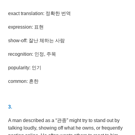
exact translation: 정확한 번역
expression: 표현
show-off: 잘난 체하는 사람
recognition: 인정, 주목
popularity: 인기
common: 흔한
3.
A man described as a “관종” might try to stand out by
talking loudly, showing off what he owns, or frequently