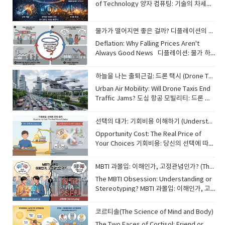
of Technology 양자 컴퓨팅: 기술의 차세대
개척지 While traditional computers use
bits (0 or 1), quantum computers use
물가가 떨어지면 좋은 걸까? 디플레이션의 이해 (Understanding Deflation)
"qubits." Thanks to a phenomenon
called superposition, qubits can
Deflation: Why Falling Prices Aren't
represent both 0 and 1 at the same
Always Good News​ 디플레이션: 물가 하
time. [Image of qubit superposition and
락이 항상 좋은 소식은 아닌 이유Most
entanglement] This allows quantum
people are familiar with inflation, but
하늘을 나는 출퇴근길: 드론 택시 (Drone Taxis: The Future of Commuting)
computers to solve complex problems
"deflation" is its opposite—a general
Urban Air Mobility: Will Drone Taxis End
millions of times faster than today's
decrease in the prices of goods and
Traffic Jams? 도심 항공 모빌리티: 드론 택
most powerful supercomputers. This
services. While lower prices might
시가 교통 체증을 끝낼까요? Imagine
technology could revolutionize fields
seem like a good thing for consumers,
skipping morning traffic by flying over
like medicine by discovering new drugs
persistent deflation can be dangerous
선택의 대가: 기회비용 이해하기 (Understanding Opportunity Cost)
the city in an automated drone. This
or improve cybersecurity through
for the economy. When prices keep
Opportunity Cost: The Real Price of
technology, known as Urban Air
unhackable codes. Although it is still in
falling, people tend to delay their
Your Choices 기회비용: 당신의 선택에 따르
Mobility (UAM), is no longer just science
its early stages, quantum computing is
purchases, expecting even lower
는 진짜 가격 Every choice we make has a
fiction. Drone taxis, or "eVTOL"
expected to change the world in ways
prices in the future. This leads to lower
hidden cost called "opportunity cost."
(electric Vertical Take-Off and Landing)
we can only imagine. 기존의 컴퓨터가 비
MBTI 과몰입: 이해인가, 고정관념인가? (The MBTI Obsession)
demand, causing companies to reduce
This is the value of the next best
aircraft, are being developed to
트(0 또는 1)를 사용하는 반면, 양자 컴퓨터는
production and cut jobs. This cycle,
The MBTI Obsession: Understanding or
alternative that you give up when
transport passengers quickly and
'큐비트'를 사용합니다. '중첩'이라고 불리는
known as a "deflationary spiral," can
Stereotyping? MBTI 과몰입: 이해인가, 고
making a decision. For example, if you
quietly. They are eco-friendly because
현상 덕분에 큐비트는 0과 1을 동시에 나타낼
lead to long-term economic stagnation.
정관념인가? In South Korea, asking
spend an hour studying English, the
they run on electricity and could
수 있습니다. 이를 통해 양자 컴퓨터는 오늘날
Managing a stable price level is a key
"What is your MBTI?" has become as
opportunity cost might be the sleep or
코르티솔(The Science of Mind and Body)
drastically reduce travel time in
가장 강력한 슈퍼컴퓨터보다 수백만 배 빠르
challenge for central banks around the
common as asking for someone's
exercise you could have had during that
crowded cities. However, before they
게 복잡한 문제를 해결할 수 있습니다. 이 기
The Two Faces of Cortisol: Friend or