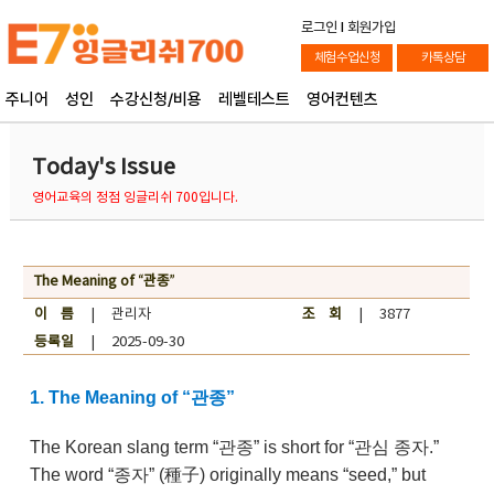
로그인
l
회원가입
체험수업신청
카톡상담
주니어
성인
수강신청/비용
레벨테스트
영어컨텐츠
Today's Issue
영어교육의 정점 잉글리쉬 700입니다.
The Meaning of “관종”
이 름
| 관리자
조 회
| 3877
등록일
| 2025-09-30
1. The Meaning of “관종”
The Korean slang term “관종” is short for “관심 종자.”
The word “종자” (種子) originally means “seed,” but