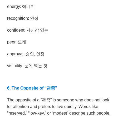
energy: 에너지
recognition: 인정
confident: 자신감 있는
peer: 또래
approval: 승인, 인정
visibility: 눈에 띄는 것
6. The Opposite of “관종”
The opposite of a “관종” is someone who does not look
for attention and prefers to live quietly. Words like
“reserved,” “low-key,” or “modest” describe such people.