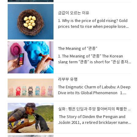
illness: 질병에 대한 회복력이 있는
이 잘 어울리는 이유는 맥주의 시원하고 청량
combines two words — stagnation
significant: 중요한, 의미 있는emphasizes:
on human care, weeds thrive
regulates hormones: 호르몬을 조절하다
한 맛이 치킨의 기름진 맛을 잡아주기 때문입
(slow or no growth) and inflation (rising
강조하다cooperation: 협력passed down
independently by adapting to stress.
appetite: 식욕metabolism: 신진대사
금값이 오르는 이유
니다. 맥주 속의 탄산이 입안을 깔끔하게 해주
prices).Normally, when prices go up,
through generations: 세대를 거쳐 전해지
Many species have evolved specialized
crucial role: 중요한 역할chronic
어, 치킨 한 입 한 입이 처음처럼 맛있게 느껴
the economy is doing well. But during
1. Why is the price of gold rising? Gold
다recognized as: ~으로 인정받다UNESCO
biological functions that allow them to
diseases: 만성 질환conversely: 반대로
집니다. 이런 상쾌한 조합은 친구들과의 모임
stagflation, people suffer because
prices tend to rise when people lose
Intangible Cultural Heritage: 유네스코 인
grow in polluted or damaged land,
chronic sleep deprivation: 만성적인 수면
이나 여유로운 저녁에 안성맞춤입니
jobs decrease while the cost of living
trust in paper money or when global
류 무형문화유산​ 2. Why Kimchi
often acting as nature’s first
부족linked to: ~와 관련되다increased risk
다. crisp: 아삭한, 상쾌한 greasiness: 기
increases.스태그플레이션이란 무엇인가?
uncertainty increases. During economic
Becomes Refreshingly CoolKimchi
responders. 잡초는 대부분의 작물이 견디
of dementia: 치매 위험 증가accelerated
름짐 carbonation: 탄산 cleanse: 깨끗이 하
스태그플레이션(Stagflation)은 경제가 성장
crises, wars, or inflation, investors see
becomes refreshingly cool because
지 못하는 환경에서도 살아남을 수 있는 뛰어
aging: 가속 노화underscoring: ~을 강조하
다, 정화하다 palate: 입맛, 미각 Why Soju
The Meaning of “관종”
하지 않는데 물가만 오르는 상황을 말합니다.
gold as a safe asset that keeps its
the fermentation process creates
난 생존 능력을 가지고 있다. 인간의 도움에
는indispensable role: 필수적인 역할
Matches Pork Belly Grilled pork belly,
이 단어는 stagnation(경기침체)과
value. Because gold cannot be printed
natural acidity and carbonation. When
1. The Meaning of “관종” The Korean
의존하는 재배 작물과 달리, 잡초는 스스로 환
overall well-being: 전반적인 건강 2. 숙면
or samgyeopsal, and soju are another
inflation(물가상승)의 합성어입니다.보통 물
like money, it becomes more valuable
stored at the right temperature, lactic
slang term “관종” is short for “관심 종자.”
경에 적응하며 자라난다. 일부 잡초는 오염된
을 위한 방법 (Methods for Sound
beloved pair. The strong, clean flavor
가가 오를 때는 경제도 활발하지만, 스태그플
when currencies lose purchasing
acid bacteria actively break down
The word “종자” (種子) originally means
땅이나 파괴된 환경에서도 생존할 수 있도록
Sleep)Achieving sound sleep involves
of soju cuts through the richness of the
레이션 시기에는 일자리가 줄고 생활비는 올
power. 금값이 오르는 이유사람들이 종이화
sugars, producing a fresh, tangy flavor.
“seed,” but when used here, it simply
특수한 생물학적 기능을 발전시켜 왔으며, 자
establishing a consistent sleep routine
pork fat, making the taste feel lighter
라 사람들이 어려움을 겪습니다.stagflation
폐에 대한 신뢰를 잃거나 세계적인 불확실성
This combination makes properly
refers to a type of person. Therefore,
라부부 유행
연의 ‘최초 복원자’ 역할을 하기도 한
and optimizing your environment. Aim
and more balanced. In addition, the
경기 침체 속의 물가 상승stagnation 침체,
이 커질 때 금값은 상승하는 경향이 있습니다.
fermented kimchi taste crisp and cool,
“관종” describes someone who often
다. extraordinary ability — 비범한 능
to go to bed and wake up at roughly
The Enigmatic Charm of Labubu: A Deep
slightly sweet and burning sensation of
정체inflation 물가 상승, 인플레이션
경제 위기, 전쟁, 또는 인플레이션이 발생하
especially when eaten with warm
tries to get the attention of others,
력 cultivated crops — 재배 작물 adapt to
the same time each day, even on
Dive into Its Global Phenomenon 1.
soju enhances the smoky flavor of the
economy 경제 2. Why does stagflation
면 투자자들은 금을 가치가 유지되는 안전한
rice. 김치가 시원해지는 이유는 발효 과정에
usually by acting in noticeable or
stress — 스트레스 환경에 적응하
weekends, to regulate your body's
What Exactly is Labubu?Labubu is a
meat. This harmony is not just about
happen? Stagflation often happens
자산으로 봅니다. 금은 돈처럼 찍어낼 수 없기
서 자연스러운 산미와 탄산감이 생기기 때문
unusual ways. 한국어 속어 “관종”은 “관심
다 polluted or damaged land — 오염되거
natural sleep-wake cycle. Create a
highly sought-after series of collectible
taste—it’s about the experience of
when the cost of production rises
때문에, 화폐의 구매력이 떨어질수록 더 큰 가
입니다. 적절한 온도에서 보관하면 유산균이
종자”의 줄임말입니다. “종자(種子)”는 본래
실화 : 펭귄 딘딤과 주앙 할아버지의 특별한 인연
나 파괴된 땅 first responders — 최초 대응
comfortable sleep sanctuary: ensure
toys and figures, conceptualized by
sharing grilled meat and drinks with
sharply, such as when oil or raw
치를 얻게 됩니다. uncertainty: 불확실
당을 분해하며 상큼하고 톡 쏘는 맛을 만들어
“씨앗”을 뜻하지만, 여기서는 특정한 유형의
자, 선행 복구자(비유적 표현) [02] Weeds
your bedroom is dark, quiet, and cool.
Hong Kong illustrator Kasing Lung. This
​The Story of Dindim the Penguin and
friends at a lively table. 구운 삼겹살과 소
material prices increase. Companies
성 inflation: 인플레이션, 물가 상승 asset:
냅니다. 이 과정 덕분에 잘 익은 김치는 특히
사람을 가리키는 표현으로 사용됩니다. 따라
as Part of Nature’s Restoration
Avoid stimulating activities like screen
distinctive collection features
JoãoIn 2011, a retired bricklayer named
주는 또 하나의 사랑받는 조합입니다. 소주의
face higher expenses, so they raise
자산 purchasing power: 구매력 valuable:
따뜻한 밥과 먹을 때 아삭하고 시원한 맛을 느
서 “관종”은 눈에 띄거나 특이한 행동을 통해
Plan The emergence of weeds is not a
time on electronic devices before bed,
"zoomorphic elves" — imaginary
João Pereira de Souza, who lived on a
강하고 깔끔한 맛이 삼겹살의 기름진 풍미를
prices, but consumers buy less
가치 있는 2. The price of gold 20 and
낄 수 있습니다. fermentation: 발효
다른 사람의 관심을 자주 얻으려는 사람을 말
random accident, but rather a natural
as the blue light can interfere with
creatures that blend animal
small island village near Rio de Janeiro,
잡아주어 더 가볍고 균형 잡힌 맛을 느끼게 해
because their purchasing power drops.