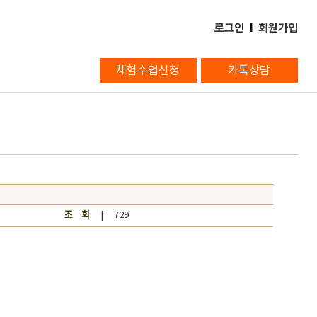
로그인
l
회원가입
체험수업신청
카톡상담
조 회
| 729