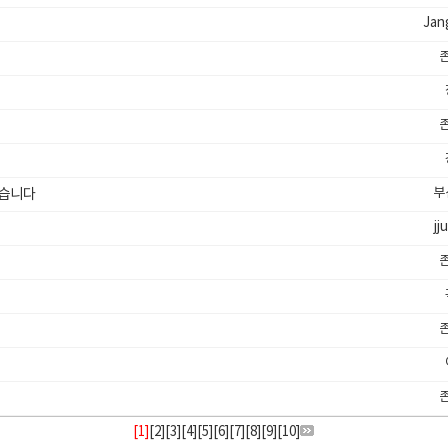
Jan
부
혔습니다
jj
[1]
[
2
][
3
][
4
][
5
][
6
][
7
][
8
][
9
][
10
]