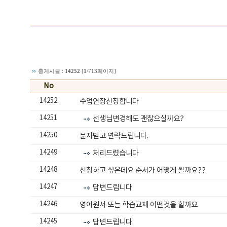
​
총게시글 :
14252
[
1
/713페이지]
No
14252
수업연장신청합니다
14251
선생님변경해도 괜찮으실까요?
14250
문자받고 연락드립니다.
14249
처리드렸습니다
14248
신청하고 싶은데요 순서가 어떻게 될까요??
14247
답변드립니다
14246
영어원서 또는 학습교재 어떤것을 할까요
14245
답변드립니다.