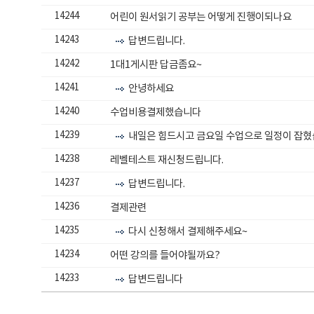
14244
어린이 원서읽기 공부는 어떻게 진행이되나요
14243
답변드립니다.
14242
1대1게시판 답금좀요~
14241
안녕하세요
14240
수업비용결제했습니다
14239
내일은 힘드시고 금요일 수업으로 일정이 잡
14238
레벨테스트 재신청드립니다.
14237
답변드립니다.
14236
결제관련
14235
다시 신청해서 결제해주세요~
14234
어떤 강의를 들어야될까요?
14233
답변드립니다