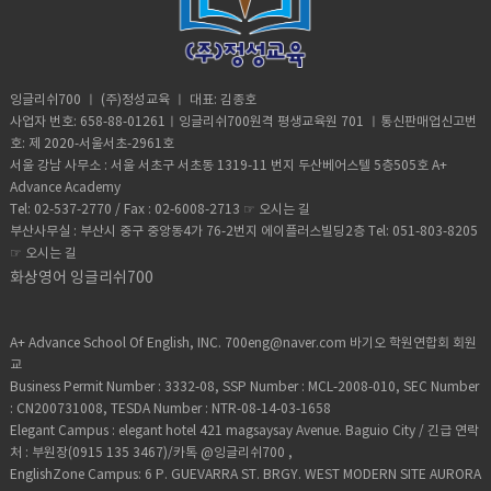
잉글리쉬700 ㅣ (주)정성교육 ㅣ 대표: 김종호
사업자 번호: 658-88-01261ㅣ잉글리쉬700원격 평생교육원 701 ㅣ통신판매업신고번
호: 제 2020-서울서초-2961호
서울 강남 사무소 : 서울 서초구 서초동 1319-11 번지 두산베어스텔 5층505호 A+
Advance Academy
Tel: 02-537-2770 / Fax : 02-6008-2713 ☞
오시는 길
부산사무실 : 부산시 중구 중앙동4가 76-2번지 에이플러스빌딩2층 Tel: 051-803-8205
☞
오시는 길
화상영어 잉글리쉬700
A+ Advance School Of English, INC. 700eng@naver.com 바기오 학원연합회 회원
교
Business Permit Number : 3332-08, SSP Number : MCL-2008-010, SEC Number
: CN200731008, TESDA Number : NTR-08-14-03-1658
Elegant Campus : elegant hotel 421 magsaysay Avenue. Baguio City / 긴급 연락
처 : 부원장(0915 135 3467)/카톡 @잉글리쉬700 ,
EnglishZone Campus: 6 P. GUEVARRA ST. BRGY. WEST MODERN SITE AURORA