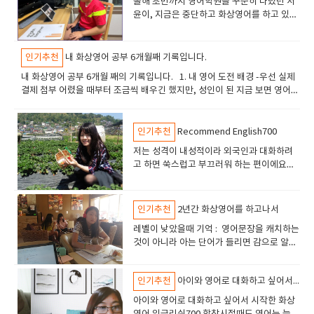
​올해 초반까지 영어학원을 꾸준히 다녔던 서
었고 고민 끝에 옮기게 되었습니다. 결과적으로는 정말 만족스러운 선택이
윤이, 지금은 중단하고 화상영어를 하고 있어
었다고 생각합니다. 가장 좋았던 점 중 하나는 다양한 강사진이 있다는 것이
요. 갑자기 어려워진 본문과 감당하기 어려운
었습니다. 혹시라도 수업 스타일이 맞지 않을 경우 부담 없이 강사를 변경할
숙제 분량이 아이를 좀 지치게 했던 모양_ 진
수 있어서 좋았고, 무엇보다 선생님들의 수업 실력이 뛰어났습니다. 수업이
지하게 영어학원을 그만 다니고 싶다고 이야
인기추천
내 화상영어 공부 6개월째 기록입니다.
끝날 때마다 그날 배운 표현과 중요한 포인트를 다시 한번 정리해 주시고, 제
기하기에 그렇게 하자고 했습니다. 사실 엄마
가 틀린 문장이나 발음을 꼼꼼하게 수정해 주셔서 복습할 때도 많은 도움이
​내 화상영어 공부 6개월 째의 기록입니다. 1. 내 영어 도전 배경 -우선 실제
가 원했던 수업방향과도 맞지않아서 저도 사
되었습니다. 단순히 수업 시간에만 배우고 끝나는 것이 아니라 스스로 공부
결제 첨부 어렸을 때부터 조금씩 배우긴 했지만, 성인이 된 지금 보면 영어
실 고민을 하고 있었거든요. 어릴 때도 영어 1
할 수 있도록 방향을 잡아 주시는 느낌이었습니다. 또한 수업이 너무 딱딱하
실력이 한참 부족하다는 생각을 지울 수 없었습니다. ​ 예전에 학원도 다니고
도 못하는 친구가 외국인만 보면 "하이~" "굿
지 않다는 점도 좋았습니다. 교재 위주의 수업만 진행되었다면 금방 지루해
과외도 받아봤지만, 결국 시간이 지나면서 잊혀진 느낌이랄까요? 그래서 이
바이~씨유~"를 외치던 아이였던터라 ㅎㅎ 원
졌을 텐데, 날씨 이야기나 일상생활, 주말 계획 등 다양한 주제로 자연스럽
번에는, 매주 정해진 시간에 그리고 자주수업을 들으면서 다시 한번 차근차
인기추천
Recommend English700
어민 학원에 가서 선생님과 자유롭게 이야기
게 프리토킹을 이끌어 주셔서 영어로 말하는 것에 대한 부담이 많이 줄어들
근 영어 공부를 시작해봤습니다. 2. 선택한 화상영어 어떤지? 금액이 부담스
하며 외국인공포증없는 아이가 되었으면 좋
저는 성격이 내성적이라 외국인과 대화하려
었습니다. 특히 제가 엉뚱하거나 사소한 질문을 해도 항상 친절하게 설명해
럽지 않으면서도 꾸준히 다닐 수 있을 만큼 적당했습니다. 특히 6개월, 1년
겠다고 생각했거든요. (사실 에미는 이론만 배
고 하면 쑥스럽고 부끄러워 하는 편이에요처
주셔서 영어에 대한 자신감을 키우는 데 큰 도움이 되었습니다. 홈페이지에
등 장기 수강할 경우에는 할인 혜택도 있어서 한번 끊어보고 길게 끊는것도
워서 토익점수는 있어도 외국인만 보면 꿀먹
음에는 학원을 다녔거든요. 원어민 선생님과
서 제공하는 무료 온라인 학습 프로그램도 유용했습니다. 수업 외 시간에도
좋다고 생각함 우선 잉글리쉬700은 주식회사 정성교육에서 운영하기 때문
은 벙어리가 되는터라 ㅠ) 그런데 아이가 다
대화하는 것이 낯부끄럽고 자신감이없었어
부족한 부분을 보완할 수 있었고, 혼자 공부할 때도 활용하기 좋았습니다. 현
에 입금계좌는 정성교육으로 뜬다 선생님 선택 해볼까?잉글리쉬700은
니던 학원인 외국인 선생님이 있는 한국형 수
요. 하지만 지금은 외국인과 거리낌 없이 편안
재 저는 일반 회화 과정을 수강하고 있는데, 실제 생활에서 바로 사용할 수
인기추천
2년간 화상영어를 하고나서
필리핀어학연수 선생님들이 직접가르치기 때문에 평가가 좋다는 이야기가
업이었던거죠_물론 시작하기 전에도 고민했
하게 이야기하게 됐어요. 영어스피킹에 자신
있는 표현들을 많이 배울 수 있어서 만족하고 있습니다. 예전에는 영어 문장
많습니다. 그래서 친구추천으로 사이트를 보다가 서칭하면서 선택할수 있
던 부분들은 있어요. 과연, 수업이 될까?ㅎㅎ
​레벨이 낮았을때 기억 : 영어문장을 캐치하는
감이 생겨겼기 때문에 내성적인 성격을 극복
을 만드는 것 자체가 어려웠는데, 이제는 간단한 대화 정도는 자연스럽게 이
습니다잉글리쉬700 홈페이지에서 선생님들의 프로필과 소개 영상을 확인
ㅎㅎㅎㅎ 였습니다. 뭘 말을 할줄 알아야 수
것이 아니라 아는 단어가 들리면 감으로 알아
할 수 있었구나 싶어요외국으로 해외 여행을
어갈 수 있게 되었습니다. 영어는 단기간에 실력이 늘기보다는 꾸준함이 가
할 수 있습니다. 일단은. 각 선생님마다 특성이 달라서, 나에게 맞는 스타일
업을 할텐데, 아는 단어도 별로 없고_문장으
차렸고 대답은 거의 하지 못했어요. 레벨이 초
갔을 때 영어로 이야기하고 있는 나를 보고는
장 중요한 공부인 것 같습니다. 말은 쉽지만 실천은 어렵죠. 그래도 좋은 선
의 선생님을 말하면 안내받을수 있고 필요하다면 교체할 수 있는 점도 있습
로 만들 수는 더더욱 없는 상태일텐데 화상영
급 단계였으니까 어쩔수 없겠죠. 초급반 수업
실력이 늘었구나를 실감했어요. 예전엔 바디
생님들과 함께 꾸준히 수업을 듣다 보니 조금씩 발전하는 모습을 느낄 수 있
니다 얼굴을 보면서 수업하는 화상 통화 영상 영어로 고름전화영어와는 달
어를 시작하는게 맞나? 조금 가르치고 해야되
인기추천
아이와 영어로 대화하고 싶어서 시작한 화상영어 잉글리쉬700
에는 웃으면서 오케이만 자주 연발했던 기억
랭귀지를 섞은 간단한 말 정도는 할 수 있었어
었습니다. 특히 정기 레벨테스트를 통해 실력 향상 정도를 객관적으로 확인
리, 실시간으로 얼굴을 보며 수업하다 보니 말하는 데 대한 부담감이 줄어들
나? 이런 고민을 하다가,일단 시작해보자!했
이 있습니다. 처음에는 핸드폰 했었는데 영어
요. 그리고 외국인을 보면 두렵고 저사람이 이
할 수 있다는 점도 큰 장점입니다. 점수가 조금씩 오를 때마다 성취감도 느
​아이와 영어로 대화하고 싶어서 시작한 화상
었습니다. 특히 초보자레벨인 제게는 선생님의 표정이나 몸짓이 큰 위안이
는데 결과는 일단 만족이에요. 일단 주니어만
를 잘 못하니까 귀로만 상대방의 말을 알아 들
야기를 걸면 어떻하기 하고 혼자 끙끙앓았어
끼고, 더 열심히 해야겠다는 동기부여도 됩니다. 영어 공부를 시작할까 말까