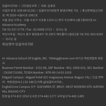
음한것을 첨부해두겠다. ​ ​ ​ 강력 추천 ​ 일단 본
스며들게 공부했다. 그리고 무리해서 공부하
(사람) + (물건)"또는 "give + (물건) to (사
감하고 해외에서만 경험 할 수 밖에 없는 것
데어느정도 익숙해지니까 잘 따라하길래 엄
쉬700에서 수업을 해보니현장에서 한국인에
인이 영어로 말을 하고싶다면 일단 신청하라
려고는 하지는 않았다. 즐거움을 느끼면서 공
람)"과 같이 문장의 형태를 만들어야 한다고
잉글리쉬700 ㅣ (주)정성교육 ㅣ 대표: 김종호
은 경험한다는 측면이 있기도 하지만, 단순히
마로써 뿌듯했어요 처음에 아이가 부끄러워
게 영어를 가르치던 선생님이라서 그런지 베
고 말하고 싶다. ​생각보다 부담이가지않는 금
부하는것이 중요했기 때문에 항상 질리지 않
하시더라구요. I gave a tie to my father
사업자 번호: 658-88-01261ㅣ잉글리쉬700원격 평생교육원 701 ㅣ통신판매업신고번
영어회화만 생각하면 단연코 화상영어 회화
하고 말을 잘 못알아들어서 레벨결과가낮게
테랑 샘들이 이라서,한국인이 흔히 하는 영어
액이고 상상이상으로 만족도가 높다. ​그리고
게 하려고 적당한 범위에서 조절을 했다. 왜냐
for his birthday. 처럼 문장을 만들면서 단어
호: 제 2020-서울서초-2961호
쪽이 효율이 좋은것 같아요. 제 경우에는 뉴질
나오진 않을까 걱정했었는데 선생님이 많이
의 약점를 파악하고, 또 세세하게 고쳐주는 느
꽤 재미있음. 20분정도의 짧은 수업이라 집중
하면 매일매일 하는것이 중요했기 때문이
와 문법을 공부하니 머리속에 쏙쏙 들어오는
서울 강남 사무소 : 서울 서초구 서초동 1319-11 번지 두산베어스텔 5층505호 A+
랜드에서 어학연수를 1년동안 하면서 일상 회
해본 경력이있으신지 친절하게 눈치껏 잘 이
낌을 받았니다. 저는 평일 월요일부터 금요일
도 잘되고 시간이 엄청빨리간다.
다 그리고 친구들을 보고 느낀것인데 레벨이
느낌이 들었습니다.평소에 제가 구사하고 싶
Advance Academy
화는 많이 늘었다고 생각 합니다만, 생활에 필
끌어주시네요 ^^선생님 짱 잉글리쉬 700은
까지 매일 수업하는 걸로 40분수업을 받았는
올랐나 안올랐나 결과에 지나치게 집착하면
은 말들을 하니까 더 그런 것 같더라구요. 그
Tel: 02-537-2770 / Fax : 02-6008-2713 ☞
오시는 길
요한 일상 회화라는 것은 실은 대단한 것은 아
수강신청할때 3개월, 6개월, 12개월이 있고,
데요,이야기하는 동안에도 저도 모르게 잘못
그것 또한 좌절의 원인이 된것 같았다. 사람마
리고 텍스트안에 a bouquet of daffodils
니라서요,예를 들어 슈퍼 계산대에서 대화하
부산사무실 : 부산시 중구 중앙동4가 76-2번지 에이플러스빌딩2층 Tel: 051-803-8205
개월수가 올라갈수록 할인도 당연히 올라가
된 문법을 사용하거나원어민들이 쓰지 않는
다 언어계통실력은 타고난것이 다르고 언어
라는 말이 나와서 daffodils이 무엇인지 선생
거나 "레스토랑에서 주문하거나 하는등" 해
겠죠?? 주2회는 화목/ 주3회는 월수금 / 주5
☞
오시는 길
표현으로 자주 말하면 선생님이 ZOOM을 이
능력도 다르기 때문에 친구가 어떻니 저떻니
님에게 물어보니.It 's a small trumpet-
외 생활하면서 그 정도의 단어만으로도 사실
회 월~금으로 정해져 있고수업시간은 20분,
화상영어 잉글리쉬700
용해서 채팅으로 고쳐주기 때문에피드백도
비교하는 버릇은 버리는게 좋은것 같다. 영어
shaped flower, usually yellow.라고 하시
큰 불편함 없이 생활 할 수 있거든요. 그렇기
40분 , 60분중에 골라야 해요 저는 일단 무료
매우 빨라 올바른 문법을 이용한 스피킹 능력
는 언어이므로 대화를 즐기면서 자주말하는
더라구요. 저는 40분 수업을 했기때문에 수업
때문에 "외국인 친구들과 많이 친해져서 함께
수업했을 때 괜찮았어서 6개월 20분 주 3회로
도 키울 수 있습니다. 그리고 회화를 할때에도
것이 중요한듯 하다. 몇개월 지나고 보니 듣
후반이 되니까 보다 더 긴 문장을 듣거나 읽
보내는 시간이 아주 많거나", 아니면 "현지에
끊었어요 개인적으로 상담했을때 레벨결과랑
여러가지 테마를 섞어서 토론도 자주했던 것
A+ Advance School Of English, INC. 700eng@naver.com 바기오 학원연합회 회원
기 실력과 이해력이 향상된것을 실감했다.커
고, 또 자신의 생각을 말해 보거나 연습하는
서 영어 네이티브의 이성친구"를 사귀는 경우
비교해서 맞는 교재를 추천해주셨어요.여기
이 단어와 문장을 연습하는데도 도움이 되었
교
뮤니케이션 스킬도 늘었고 사용할수 있는 구
부분이 많아지는 형식으로 진행되었습니
이외는 한국에서 하루종일 영어학원에 다니
교재는 따로 살필요 없어서 좋았던것 같네
던 것 같습니다. 저처럼 독해는 아주 잘하는데
Business Permit Number : 3332-08, SSP Number : MCL-2008-010, SEC Number
절이 많아진것을 알았다. 게다가 잡담 능력도
다. 듣기관련 수업에서는Tom이 직장에서 외
면서 생활하는 것과 별반 다르지 않을 수도 있
요 교재를 자체제작 한다고 해서 살 필요없고
비해 스피킹이 잘안되는 분이나일상회화 능
: CN200731008, TESDA Number : NTR-08-14-03-1658
커져서 농담나누기등 사람과 친해질수 있는
국인 동료와 가족에게 선물한 것에 대한 내용
습니다.제 경우엔 좀 그랬던것 같아요. 그에
개인적으로 보내주셨어요 근데 하다보니까
력을 확실히 끌어 올리고 싶은 사람에게는 도
스킬도 얻었다. 스킬들을 장착했으니 이제 슬
Elegant Campus : elegant hotel 421 magsaysay Avenue. Baguio City / 긴급 연락
을 들었습니다. 선생님이 하시는 말을 다 듣고
비해 화상영어로 집에서 한 발짝도 밖으로 나
20분이 너무 짧았어요. 아이가 신나서 자기
움이 되는 것 같습니다. 선생님 복이 있었던
슬 해외프로젝트를 시작해 보려한다. 신나는
처 : 부원장(0915 135 3467)/카톡 @잉글리쉬700 ,
나니, What did Tom give to his wife? (톰
오지 않아도 시간만 정해서 수업하면 언제든
얘기하고진도나가고 새로운 문장 만들다보면
건지는 몰라도 제 담당 선생님은저의 질문이
인생이다.​
은 부인에게 무엇을 주었나요?)와 같이 선생
EnglishZone Campus: 6 P. GUEVARRA ST. BRGY. WEST MODERN SITE AURORA
지 영어회화를 할 수 있기 때문에, 어학연수하
시간이 너무 빨리가서아이가 아쉬워 하죠 그
나 의문점을 정성스럽게 제가 알때까지 몇번
님이 질문한 내용에 관해서 답했습니다. 여담
HILL BAGUIO CITY
는 수업시간 만큼만 하루에 잉글리쉬700에서
래서 더 결제했어요두번째 결제는 20분에서
이고 설명해 주시는 것은 물론, 수업 내용중에
으로 선생님은 자신의 나라 필리핀에서 선물
원장실 074 423 3354 도서관 074-442-1277 교무실 074-442-1409
수업했더라면 더 빨리 영어를 할 수있지 않을
40분수업으로 바꿨어요. 주 5회 하기에는 아
서도 제가 약한 분야에 맞게 유연하게 시간 할
의 습관에 대해 가르쳐주셨는데요,필리핀에
까 하는 생각도 들더라구요. 좀더 빨리 알았
이가 복습도 해야하고 다른 공부도 해야했어
애를 해 주셔서 스피킹을 향상하시키는데 도
서 이사를 하면 이웃에게 과자 등을 나눠준다