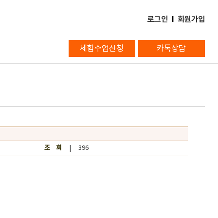
로그인
l
회원가입
체험수업신청
카톡상담
조 회
| 396