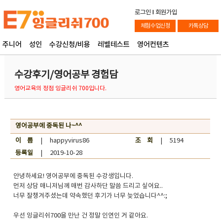
로그인
l
회원가입
체험수업신청
카톡상담
주니어
성인
수강신청/비용
레벨테스트
영어컨텐츠
수강후기/영어공부 경험담
영어교육의 정점 잉글리쉬 700입니다.
영어공부에 중독된 나~^^
이 름
| happyvirus86
조 회
| 5194
등록일
| 2019-10-28
안녕하세요! 영어공부에 중독된 수강생입니다.
먼저 상담 매니저님께 매번 감사하단 말씀 드리고 싶어요..
너무 잘챙겨주셨는데 약속했던 후기가 너무 늦었습니다^^:;
우선 잉글리쉬700을 만난 건 정말 인연인 거 같아요.