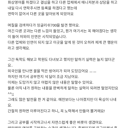
화상영어를 하겠다고 결심을 하고 다른 업체에서 매니저분과 상담을 하고
내일 다시 연락주시면 등록을 하겠다고 했는데
연락이 없어서 다른 곳을 알아보게 되었어요
며칠을 검색하다가 잉글리쉬700을 발견 했어요.
여긴 다른 곳과는 다른 느낌이 들었고, 뭔가 여기서는 꼭 해야겠다는 생각
이 들어 저와의 인연은 시작되었습니다.
다른 업체와 인연이 되지 않고 이곳을 알게 된 것이 오히려 제게 큰 행운이
라고 생각해요.
그간 독학도 해보고 학원도 다녀보고 했지만 말하기 실력은 늘지 않더군
요..
외국인을 만나면 꿀을 먹은 벙어리가 되어 도망갔어요 ㅡㅡ
하지만 여기서 공부한지 석 달이 조금 지났어요.
이제는 도망가지 않고 어렵지 않은 내용은 말할수 있어요.
물론 아직 내가 원하는 내용을 완벽하게 말하는 실력이 되려면 멀었지만요
^^;;
그래도 많은 발전을 한 거 같아요. 예전보다는 나아졌지만 더 욕심이 나네
요.
간절히 원하면 이루어진다고 하니, 꼭 노력해서 만들어 볼거에요!
그리고 공부를 시작하고나서 자연스럽게 좋은 버릇이 생겼어요.