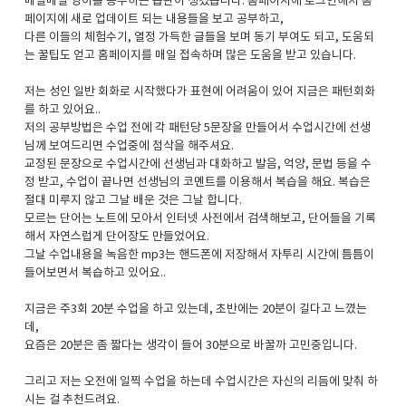
매일매일 영어를 공부하는 습관이 생겼습니다. 홈페이지에 로그인해서 홈
페이지에 새로 업데이트 되는 내용들을 보고 공부하고,
다른 이들의 체험수기, 열정 가득한 글들을 보며 동기 부여도 되고, 도움되
는 꿀팁도 얻고 홈페이지를 매일 접속하며 많은 도움을 받고 있습니다.
저는 성인 일반 회화로 시작했다가 표현에 어려움이 있어 지금은 패턴회화
를 하고 있어요..
저의 공부방법은 수업 전에 각 패턴당 5문장을 만들어서 수업시간에 선생
님께 보여드리면 수업중에 첨삭을 해주셔요.
교정된 문장으로 수업시간에 선생님과 대화하고 발음, 억양, 문법 등을 수
정 받고, 수업이 끝나면 선생님의 코멘트를 이용해서 복습을 해요. 복습은
절대 미루지 않고 그날 배운 것은 그날 합니다.
모르는 단어는 노트에 모아서 인터넷 사전에서 검색해보고, 단어들을 기록
해서 자연스럽게 단어장도 만들었어요.
그날 수업내용을 녹음한 mp3는 핸드폰에 저장해서 자투리 시간에 틈틈이
들어보면서 복습하고 있어요..
지금은 주3회 20분 수업을 하고 있는데, 초반에는 20분이 길다고 느꼈는
데,
요즘은 20분은 좀 짧다는 생각이 들어 30분으로 바꿀까 고민중입니다.
그리고 저는 오전에 일찍 수업을 하는데 수업시간은 자신의 리듬에 맞춰 하
시는 걸 추천드려요.