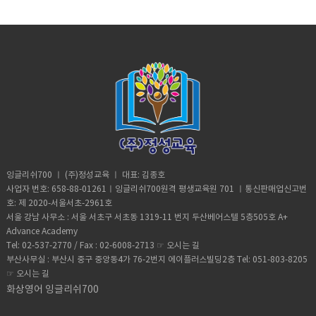
초반에는 20분이 길다고 느꼈는데, 요즘은 20분은 좀 짧다는 생각이 들어
들어 줍니다. 처음엔 너무 긴장하고 실력도 형편 없는지라 매 순간 말하는 표
환경에서 공부할수 있는 마지막기회를잘 살렸습니다. 아래 사진은 잉글리수
수업을 할 필요가 없었음에도 불구하고 배려해 주셔서 어찌나 감사했는지
대단한 일은 아니지만 다 잉글리쉬700 덕분입니다~~^^저보다 잘하는 분들
국사람이었습니다. 제가 아직 부족해서 그럴까요^^ 선생님도 너무 따뜻하시
30분으로 바꿀까 고민중입니다. 그리고 저는 오전에 일찍 수업을 하는데 수
현들이 전부다 틀려서 창피했지만처음부터 다시 배우겠다는 생각으로 수업
스피크 up 컴피티션에서 상금을 받았을때 선생님들과 베치메이트와한잔 기
모릅니다. 그래서 앞르로도 더 열심히 공부하려고 합니다 ^^ 감사합니다^^
은 별거 아니라고 여기실지 모르지만, 외국인만 보면 쏘리하고 도망갔던 제
고, 가끔 살면서 개인적으로 있었던 일 얘기하면 자기일처럼 공감해 주셔서
업시간은 자신의 리듬에 맞춰 하시는 걸 추천드려요. 저 같은 경우는 잠이 덜
에 임했습니다! 선생님도 제가 영어를 못한다고 뭐라고 하지 않는데 왜 저 혼
념으로 남겼습니다 ​
가 외국인이 물어보는 질문에 답을 해줬어요! 장족의 발전입니다 ㅎㅎ 다음
감사해요. 공부를 하며 외국인 친구가 생긴 것 같아요. 비록 제가 하고싶은
깬 상태에서 수업을 받아서 그런지 정신이 맑지 않을 뿐더러 목소리도 좀 그
자 쓸떼없는 생각을 했는지 모르겠습니다.선생님도 인간적으로 친절하고 따
에 제 실력이 조금 더 오르면 제가 생각하는 잉글리쉬700만의 장점 몇가지
말들을 영어로 능숙하게 표현하진 못하지만, 그래도 단어와 짧은 표현으로
렇고 수업을 제대로 이끌어 주는 선생님께 많이 죄송하네요. 그래서 요즘에
뜻하신 분입니다. 매 수업마다 틀린 표현은 잘 교정해주시고 (말로 하면 못
또 적어볼게요~.그럼 다들 파이팅하시고 열공하세요~~~~^^
소통이 되는 것 같아요.단순한 표현도 선생님이 콕 집어서 교정해주시니ㅋ
는 수업 전에 미리 깨서 잠을 깨고 수업하려고 노력하고 있답니다 ㅎㅎ 제 후
알아 들을까봐 채팅으로도 항상 적어 주셨습니다) 토익 스피킹 수업도 굉장
ㅋ 저희 어머니가 좀 아프신데, 나중에 들어보니 선생님 어머니도 아프시더
기가 다른 분들에게 도움이 되기를 바라며 저는 복습하러 가볼게요~모두 영
히 만족스러웠습니다. 무엇보다도 영어로 말하기 전에 드는 긴장감이 많이
라고요. 서로 공통되는 부분이 있어서 그런지 벌써 정이 든 거 같아요. 선생
어를 잘 하게 되는 날까지 화이팅!! P.S: 저에게 입을 트이게 해 준 잉글리쉬
줄어서 요즘은 유연하게 생각하고 말할 수 있게 된 점이 가장 좋네요
님이 잠시 휴가를 다녀올 때 대체강사로 한다고 하면 대체강사 수업대신 지
700에게 정말 감사 합니다
~~~~>_< 저번에 봤던 시험에서는 5등급이었는데 이번 토익스피킹 시험에
금 선생님으로 보충수업 하고 싶다고 합니다 ㅎㅎ 저는 어학연수도 안다녀
서 6등급이 되었습니다~~!! 비록 한등급 올랐지만 제실력으로 만들어낸 거
오고, 제대로 학원도 다녀보지 않아서, 영어와는 거리가 멀다고 생각했는
라 정말 기분이 좋네요^^ 더 열심히 해서 7등급까지 올려 볼겁니다~ 화이
데, 요즘 공부하면서 문득 드는 생각이 저에게도 영어에 대한 잠재력이 있었
팅!!!
나 싶을 정도로 영어공부가 재밌습니다. “내 발음은 나쁘진 않아, 문법을 몰
라서 그렇지” 하면서 말이죠 ㅋㅋ 아이들이 학교 간 시간에 집안일을 서둘러
잉글리쉬700 ㅣ (주)정성교육 ㅣ 대표: 김종호
끝내고, 11시에 수업 듣고 있어요 애만 키우며 아무것도 못할 거라고 생각했
사업자 번호: 658-88-01261ㅣ잉글리쉬700원격 평생교육원 701 ㅣ통신판매업신고번
는데, 화상영어를 하며 삶의 활력소를 얻게 되었습니다. 나중에 아이들이 고
호: 제 2020-서울서초-2961호
학년 되면 화상영어 시킬생각입니다~~ 제 영어실력이 어느정도 되면 아이들
서울 강남 사무소 : 서울 서초구 서초동 1319-11 번지 두산베어스텔 5층505호 A+
이 화상영어하는 것도 옆에서 지켜보며 도와줄 수 있을 것 같아요 저에게 좋
Advance Academy
은 경험을 할 기회를 주셔서 감사합니다^^
Tel: 02-537-2770 / Fax : 02-6008-2713 ☞
오시는 길
부산사무실 : 부산시 중구 중앙동4가 76-2번지 에이플러스빌딩2층 Tel: 051-803-8205
☞
오시는 길
화상영어 잉글리쉬700