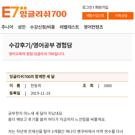
로그인
l
회원가입
체험수업신청
카톡상담
주니어
성인
수강신청/비용
레벨테스트
영어컨텐츠
수강후기/영어공부 경험담
영어교육의 정점 잉글리쉬 700입니다.
잉글리쉬700과 함께한 세 달
이 름
| 한동희
조 회
| 3805
등록일
| 2019-11-23
공부한지 어느새 세 달이 지났네요.
좀더 해보고 후기를 쓸까 하다가 지금까지 느낀점을 써볼게요.
저는 작년에 전재산을 털어 3개월간 캐나다 밴쿠버에서 어학 연수를 다녀