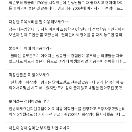
작년부터 잉글리쉬700을 시작했는데 선생님들도 다 좋으시고 영어에 재미
를 붙이기에 좋은 것 같습니다. 잉글리쉬 700전에 여기저기 다른영어 프로
그램으로 공부했는데 실제 혼자 공부하는것고 비슷하고 여기만큼 자극을 받
으면서 공부한곳은 없는거 같습니다 이 학원에서 공부한 친구의 도움으로
다앙한 교육서비를 잘 이용해보세요~~
알게되어서 시작했는데중간에 오는 슬럼프만 잘 극복하면지속적으로 꾸준
정우 태우맘입니다. 사실 아들이 초등학교 6학년인데 선행학습이 안되어서
히 할거 같습니다 잉글리쉬700은 영어의 모든 영역을 공부하기에 좋은 점을
보낼까 말까 고민을 좀 했었는데, 필리핀에서 영어를 좀 다져 놓으면 중학교
다 갖추었습니다. 수업 전 전날 수업 때 배운 내용을 복습하면서 듣기, 읽기
영어 공부에 도움이 될거같았는데 사정이 생겨서 연수는 가지 못하고 대신
가 향상되고 선생님과 수업 중에 말하기를 하면서 듣기 말하기가 도움이 됩
화상영어로 타이트하게 공부 시켰습니다 어차피 평소때도 영어학원을 다
니다. 수업이 끝나고 영어로 쓰는 일기는 쓰기 실력을 향상시켜줘서 문법적
불혹에 나이에 영어공부라~
니고 해도 회화가 된다는 느낌은 별로 받지 못했습니다. 그리고 애 아빠가
이해를 돕습니다. 아직도 토익에만 올인하여 형식적인 영어공부를 하고 있
불타는 공부분위기 이어지는 성공연수 경험담이 공부하는 학생들을 자극
연구직인데 가끔 해외에 전시회가 있어서 출장을 가는데요 영어회화를 잘
는 분들이 많을겁니다. 물론 그렇게 공부하면 문법실력 단어실력 듣기실력
했고나도 어느새 젊은 마음으로 여러 대학생들과 같이 공부에 전력을 다한
못해서 불편하다고 아이에게 영어의 중요성 특히 사용할수 있는 영어를 공
은 향상됩니다.하지만 문법도 말을 정확하게 하기위한 유연한 문법이 아닌
기억이 난다 이재욱 토플 아카데미 토플 성문 종합영어 이런 답찍기만 공부
부하라고 말을 많이합니다. 레벨테스는 처음에 10분짜리로 했는데 10분보
답을 빨리 찾기위한 문법공부에 치우치기때문에 아쉽습니다듣기도 핵심키
하던 나에게 영어란 이렇게 공부하는 구나 라느 새로운 경험을 일깨워 주었
다는 30분테스트가 좀더 광범위하게 잡을수 있다해서 다시 했구요 이후에
직장인들은 꼭 읽어보세요
워드만 찾으려고 집중되는 거 같고 미리 문제의 형태를 예상해서들을려는
고여기서 내가 보낸 4개월은 평생내가 영어공부한 20년 보다 훨씬 더 값졌
스피킹테스도 서울실장님이 10분뒤에 잡아주셔서 바로 해보았습니다 일단
습관이 생기는데 이 점또한 아쉽습니다. 정말 우리가 필요한 것은 외국인과
전화영어 화상영어 광고는 많아도별로 신통찮았습니다 길게 할 성격이 못
다. 많은 연수후기들이 진실하지 못한경우는 많지만여기에 연수수기를 적는
잉글리쉬 700은 직원분들이 아주 친절합니다. 한국직원분도 친절하고 차근
자유롭게 의사소통 하는 능력입니다. 대화 중에 서로의 의견에 공감대를 형
되어서요몇번 시도 해보았지만 크게 맘이 들지않고 내맘을 잡아주진 못했습
나와 그리고 앞에 많은 연수후기를 적은 학생들은정말 진실만을 적는것이고
차근 설명도 잘해주시고 제가 아주 깐깐한 편인데 짜증한번 안내시더라구
성할 수 있어야 하며 상대방의 질문에 대응할 수 있는 능력이 필요합니
니다 선배의 도움으로 8주간의 금쪽같은 휴직을 얻어서 필리핀에 어학연수
졸업할때의 향상된 영어실력에 기분이 업되지 않을수가 없다 물로 나와같은
요 필리핀선생님도 발음도 아주 좋고 아이에게 친절하고 다정다감했습니
다. 해외에 나가서 연수할 필요없이 한국에서 충분히 영어 스피킹 실력을 늘
를 갔습니다. 시간이 너무 아까워서 토요일 일요일 주말도 수업을 넣어달라
희열을 느끼며 졸업하는 사람들이 대부분이지만 그렇지 않은 사람도 있다.
보석같은 경험이였습니당
다. 교재는 학원에서 자체 제작된 교재로 시작했구요 (너무 교재가 광범위해
릴 수 있다는 곳은 이곳 잉글리쉬 700인 것 같아요아직 까진 우리나라에서
해서수업을 진행했습니다. 주말을 이용해서 선생님들과 베치메이트 펄, 메
그러나 학원에서 제시하는 방법만 잘 따라가고 긍정적인 마음만 가진다면성
서 추천하는데로 했는데 미국교과서 읽는리딩 으로도 많이한다고 하네
안녕하세요민희민규맘이에요 처음 어학연수를 결정하고 우왕자왕했었는데
토익 점수가 중요하지만 토익 스피킹이나 오픽같은 시험도 중요해지고 있습
리안, 컬트~~~~~~핫컷 에이플러스어드벤스는 토요일 수업은 원래 제공되
공연수를 할수 있다. 티쳐 헤이그와 맨투맨 강의실에서 다른 많은 학생들과
요) 복습 수업진행 예습의 형태로 반복이 될수있게 시스템이 되어있더라구
아직 5개월정도 남아서 우선 잉글리쉬700에서 화상영어를시작했습니다. 어
니다 잉글리쉬700은 이러한 시험 준비를 충분히 도와줄 수 있을 거라 생각
었지만일요일 수업은 없습니다 이렇게 4주정도 정말 타이트하게 공부했는
마찬가지로영어는 끝이 없다 그리고 유지하지 않으면 도태된다그래서 한국
요 그리고 조금만 신경쓰면 단어나 패턴 문법은 학원에서 무료로 시험할수
학연수는 이모부 추천으로 에이플러스어드벤스로 결정했고그래서 여기서
합니다학원을 다닌다면 발생되는 교통비 및 이동시간을 절약할 수 있어 효
데 지치더라구요 처음 가진 의지는 어디로 갔는지ㅠㅠ 리플레쉬없이 4주동
에 와서도 관리 및 유지 발전 시키지 않으면 안된다.우리가 런닝머신 위에 올
있게 세팅되어있어서 아이에게 시간나면 테스트 하게 독려도 가능했습니
제공하는 영어서비스로 시작하게 되었어요 이모부는 공사에 다니는데 회사
율적인 시간관리도 가능하여 좋습니다.지금도 잉글리쉬700에서 수업 듣기
안 공부만 하니 영어는 확실히 늘었는데내일이 두려워 졌습니다 기본적으
어린이 영어 엄마만 부지런 하면 되네요
라가 있으면 계속 움직여야지 떨어지지 않는 것고 마찬가지다. 그래서 화상
다. 알고보니 보카의 경우는 3달 테스트 분량이 무료로 제공이 되고 있었구
에게 정기적으로 직원들을 에이플러스어드벤스에 연수를 보내고 있는 만큼
를 망설이신다면 적극 추천합니다.망설이는 시간이 모든 것을 해결해 주지