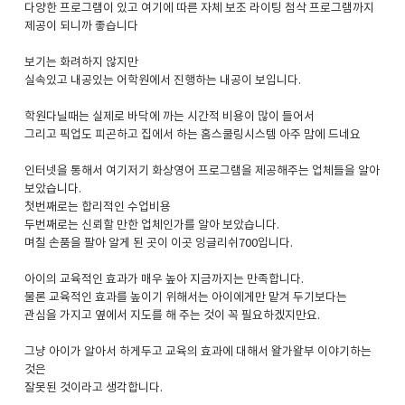
다양한 프로그램이 있고 여기에 따른 자체 보조 라이팅 첨삭 프로그램까지
제공이 되니까 좋습니다
보기는 화려하지 않지만
실속있고 내공있는 어학원에서 진행하는 내공이 보입니다.
학원다닐때는 실제로 바닥에 까는 시간적 비용이 많이 들어서
그리고 픽업도 피곤하고 집에서 하는 홈스쿨링시스템 아주 맘에 드네요
인터넷을 통해서 여기저기 화상영어 프로그램을 제공해주는 업체들을 알아
보았습니다.
첫번째로는 합리적인 수업비용
두번째로는 신뢰할 만한 업체인가를 알아 보았습니다.
며칠 손품을 팔아 알게 된 곳이 이곳 잉글리쉬700입니다.
아이의 교육적인 효과가 매우 높아 지금까지는 만족합니다.
물론 교육적인 효과를 높이기 위해서는 아이에게만 맡겨 두기보다는
관심을 가지고 옆에서 지도를 해 주는 것이 꼭 필요하겠지만요.
그냥 아이가 알아서 하게두고 교육의 효과에 대해서 왈가왈부 이야기하는
것은
잘못된 것이라고 생각합니다.