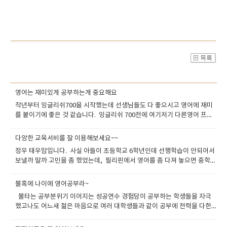
영어는 재미있게 공부하는게 중요해요
작년부터 잉글리쉬700을 시작했는데 선생님들도 다 좋으시고 영어에 재미
를 붙이기에 좋은 것 같습니다. 잉글리쉬 700전에 여기저기 다른영어 프로
그램으로 공부했는데 실제 혼자 공부하는것고 비슷하고 여기만큼 자극을 받
으면서 공부한곳은 없는거 같습니다 이 학원에서 공부한 친구의 도움으로
다앙한 교육서비를 잘 이용해보세요~~
알게되어서 시작했는데중간에 오는 슬럼프만 잘 극복하면지속적으로 꾸준
정우 태우맘입니다. 사실 아들이 초등학교 6학년인데 선행학습이 안되어서
히 할거 같습니다 잉글리쉬700은 영어의 모든 영역을 공부하기에 좋은 점을
보낼까 말까 고민을 좀 했었는데, 필리핀에서 영어를 좀 다져 놓으면 중학교
다 갖추었습니다. 수업 전 전날 수업 때 배운 내용을 복습하면서 듣기, 읽기
영어 공부에 도움이 될거같았는데 사정이 생겨서 연수는 가지 못하고 대신
가 향상되고 선생님과 수업 중에 말하기를 하면서 듣기 말하기가 도움이 됩
화상영어로 타이트하게 공부 시켰습니다 어차피 평소때도 영어학원을 다
니다. 수업이 끝나고 영어로 쓰는 일기는 쓰기 실력을 향상시켜줘서 문법적
불혹에 나이에 영어공부라~
니고 해도 회화가 된다는 느낌은 별로 받지 못했습니다. 그리고 애 아빠가
이해를 돕습니다. 아직도 토익에만 올인하여 형식적인 영어공부를 하고 있
불타는 공부분위기 이어지는 성공연수 경험담이 공부하는 학생들을 자극
연구직인데 가끔 해외에 전시회가 있어서 출장을 가는데요 영어회화를 잘
는 분들이 많을겁니다. 물론 그렇게 공부하면 문법실력 단어실력 듣기실력
했고나도 어느새 젊은 마음으로 여러 대학생들과 같이 공부에 전력을 다한
못해서 불편하다고 아이에게 영어의 중요성 특히 사용할수 있는 영어를 공
은 향상됩니다.하지만 문법도 말을 정확하게 하기위한 유연한 문법이 아닌
기억이 난다 이재욱 토플 아카데미 토플 성문 종합영어 이런 답찍기만 공부
부하라고 말을 많이합니다. 레벨테스는 처음에 10분짜리로 했는데 10분보
답을 빨리 찾기위한 문법공부에 치우치기때문에 아쉽습니다듣기도 핵심키
하던 나에게 영어란 이렇게 공부하는 구나 라느 새로운 경험을 일깨워 주었