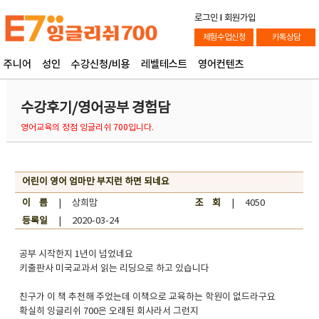
로그인
l
회원가입
체험수업신청
카톡상담
주니어
성인
수강신청/비용
레벨테스트
영어컨텐츠
수강후기/영어공부 경험담
영어교육의 정점 잉글리쉬 700입니다.
어린이 영어 엄마만 부지런 하면 되네요
이 름
| 상희맘
조 회
| 4050
등록일
| 2020-03-24
공부 시작한지 1년이 넘었네요
키출판사 미국교과서 읽는 리딩으로 하고 있습니다
친구가 이 책 추천해 주었는데 이책으로 교육하는 학원이 없드라구요
확실히 잉글리쉬 700은 오래된 회사라서 그런지