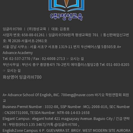
님이 잠시 휴가를 다녀올 때 대체강사로 한다고 하면 대체강사 수업대신 지
700에게 정말 감사 합니다
~~~~>_< 저번에 봤던 시험에서는 5등급이었는데 이번 토익스피킹 시험에
금 선생님으로 보충수업 하고 싶다고 합니다 ㅎㅎ 저는 어학연수도 안다녀
서 6등급이 되었습니다~~!! 비록 한등급 올랐지만 제실력으로 만들어낸 거
오고, 제대로 학원도 다녀보지 않아서, 영어와는 거리가 멀다고 생각했는
라 정말 기분이 좋네요^^ 더 열심히 해서 7등급까지 올려 볼겁니다~ 화이
데, 요즘 공부하면서 문득 드는 생각이 저에게도 영어에 대한 잠재력이 있었
팅!!!
나 싶을 정도로 영어공부가 재밌습니다. “내 발음은 나쁘진 않아, 문법을 몰
라서 그렇지” 하면서 말이죠 ㅋㅋ 아이들이 학교 간 시간에 집안일을 서둘러
잉글리쉬700 ㅣ (주)정성교육 ㅣ 대표: 김종호
끝내고, 11시에 수업 듣고 있어요 애만 키우며 아무것도 못할 거라고 생각했
사업자 번호: 658-88-01261ㅣ잉글리쉬700원격 평생교육원 701 ㅣ통신판매업신고번
는데, 화상영어를 하며 삶의 활력소를 얻게 되었습니다. 나중에 아이들이 고
호: 제 2020-서울서초-2961호
학년 되면 화상영어 시킬생각입니다~~ 제 영어실력이 어느정도 되면 아이들
서울 강남 사무소 : 서울 서초구 서초동 1319-11 번지 두산베어스텔 5층505호 A+
이 화상영어하는 것도 옆에서 지켜보며 도와줄 수 있을 것 같아요 저에게 좋
Advance Academy
은 경험을 할 기회를 주셔서 감사합니다^^
Tel: 02-537-2770 / Fax : 02-6008-2713 ☞
오시는 길
부산사무실 : 부산시 중구 중앙동4가 76-2번지 에이플러스빌딩2층 Tel: 051-803-8205
☞
오시는 길
화상영어 잉글리쉬700
A+ Advance School Of English, INC. 700eng@naver.com 바기오 학원연합회 회원
교
Business Permit Number : 3332-08, SSP Number : MCL-2008-010, SEC Number
: CN200731008, TESDA Number : NTR-08-14-03-1658
Elegant Campus : elegant hotel 421 magsaysay Avenue. Baguio City / 긴급 연락
처 : 부원장(0915 135 3467)/카톡 @잉글리쉬700 ,
EnglishZone Campus: 6 P. GUEVARRA ST. BRGY. WEST MODERN SITE AURORA