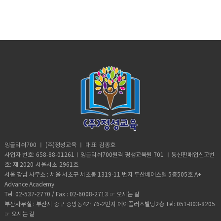
정리만 하다가 결국 포기 하곤하죠 확실히 저는 이제 그런 행동은 거의 안하
화상영어라는 것을 알게 되었습니다. 필리핀 선생님과 수업을 한다고 들었
요. 그날 수업내용을 녹음한 mp3는 핸드폰에 저장해서 자투리 시간에 틈틈
야만 수업이 진행되고 대화가 이어지기 때문에 어떻게든 말을 계속 하게 되
해서 실격이 급상승함을 느꼈습니다.집중영어라는게 이런거구나 느낄수 있
주신다며 먼저 말씀해 주셨습니다. 제 개인적인 문제 때문에 보충수업을 안
고 바로바로 말하려고 노력하고 있습니다..얼마전에 기차역에서 한 흑인이
는데 발음이나 억양을 조금 걱정했지만 막상해보니 저는 괜찮더라고요. 미
이 들어보면서 복습하고 있어요.. 지금은 주3회 20분 수업을 하고 있는데,
고, 끊임없이 어떻게 말할지 고민을 하게 되서 스스로 생각하고 공부하게 만
었습니다. 인생에서 영어공부만 하루종일 할수있고다른것에 구애받지않는
해주셔도 되는데 토요일이면 선생님도 일이 있으실 수도 있는데 저를 위해
기차시간과 타는 곳을 물어보는데 도망가지 않고 천천히 알려 주었습니다.
국사람과 똑같았습니다 얼굴만 동남아 사람이지 목소리로만 들었을 때는 미
초반에는 20분이 길다고 느꼈는데, 요즘은 20분은 좀 짧다는 생각이 들어
들어 줍니다. 처음엔 너무 긴장하고 실력도 형편 없는지라 매 순간 말하는 표
환경에서 공부할수 있는 마지막기회를잘 살렸습니다. 아래 사진은 잉글리수
수업을 할 필요가 없었음에도 불구하고 배려해 주셔서 어찌나 감사했는지
대단한 일은 아니지만 다 잉글리쉬700 덕분입니다~~^^저보다 잘하는 분들
국사람이었습니다. 제가 아직 부족해서 그럴까요^^ 선생님도 너무 따뜻하시
30분으로 바꿀까 고민중입니다. 그리고 저는 오전에 일찍 수업을 하는데 수
현들이 전부다 틀려서 창피했지만처음부터 다시 배우겠다는 생각으로 수업
스피크 up 컴피티션에서 상금을 받았을때 선생님들과 베치메이트와한잔 기
모릅니다. 그래서 앞르로도 더 열심히 공부하려고 합니다 ^^ 감사합니다^^
은 별거 아니라고 여기실지 모르지만, 외국인만 보면 쏘리하고 도망갔던 제
고, 가끔 살면서 개인적으로 있었던 일 얘기하면 자기일처럼 공감해 주셔서
업시간은 자신의 리듬에 맞춰 하시는 걸 추천드려요. 저 같은 경우는 잠이 덜
에 임했습니다! 선생님도 제가 영어를 못한다고 뭐라고 하지 않는데 왜 저 혼
념으로 남겼습니다 ​
가 외국인이 물어보는 질문에 답을 해줬어요! 장족의 발전입니다 ㅎㅎ 다음
감사해요. 공부를 하며 외국인 친구가 생긴 것 같아요. 비록 제가 하고싶은
깬 상태에서 수업을 받아서 그런지 정신이 맑지 않을 뿐더러 목소리도 좀 그
자 쓸떼없는 생각을 했는지 모르겠습니다.선생님도 인간적으로 친절하고 따
에 제 실력이 조금 더 오르면 제가 생각하는 잉글리쉬700만의 장점 몇가지
말들을 영어로 능숙하게 표현하진 못하지만, 그래도 단어와 짧은 표현으로
렇고 수업을 제대로 이끌어 주는 선생님께 많이 죄송하네요. 그래서 요즘에
뜻하신 분입니다. 매 수업마다 틀린 표현은 잘 교정해주시고 (말로 하면 못
또 적어볼게요~.그럼 다들 파이팅하시고 열공하세요~~~~^^
소통이 되는 것 같아요.단순한 표현도 선생님이 콕 집어서 교정해주시니ㅋ
는 수업 전에 미리 깨서 잠을 깨고 수업하려고 노력하고 있답니다 ㅎㅎ 제 후
알아 들을까봐 채팅으로도 항상 적어 주셨습니다) 토익 스피킹 수업도 굉장
ㅋ 저희 어머니가 좀 아프신데, 나중에 들어보니 선생님 어머니도 아프시더
기가 다른 분들에게 도움이 되기를 바라며 저는 복습하러 가볼게요~모두 영
히 만족스러웠습니다. 무엇보다도 영어로 말하기 전에 드는 긴장감이 많이
라고요. 서로 공통되는 부분이 있어서 그런지 벌써 정이 든 거 같아요. 선생
어를 잘 하게 되는 날까지 화이팅!! P.S: 저에게 입을 트이게 해 준 잉글리쉬
줄어서 요즘은 유연하게 생각하고 말할 수 있게 된 점이 가장 좋네요
님이 잠시 휴가를 다녀올 때 대체강사로 한다고 하면 대체강사 수업대신 지
700에게 정말 감사 합니다
~~~~>_< 저번에 봤던 시험에서는 5등급이었는데 이번 토익스피킹 시험에
금 선생님으로 보충수업 하고 싶다고 합니다 ㅎㅎ 저는 어학연수도 안다녀
서 6등급이 되었습니다~~!! 비록 한등급 올랐지만 제실력으로 만들어낸 거
오고, 제대로 학원도 다녀보지 않아서, 영어와는 거리가 멀다고 생각했는
라 정말 기분이 좋네요^^ 더 열심히 해서 7등급까지 올려 볼겁니다~ 화이
데, 요즘 공부하면서 문득 드는 생각이 저에게도 영어에 대한 잠재력이 있었
팅!!!
나 싶을 정도로 영어공부가 재밌습니다. “내 발음은 나쁘진 않아, 문법을 몰
라서 그렇지” 하면서 말이죠 ㅋㅋ 아이들이 학교 간 시간에 집안일을 서둘러
잉글리쉬700 ㅣ (주)정성교육 ㅣ 대표: 김종호
끝내고, 11시에 수업 듣고 있어요 애만 키우며 아무것도 못할 거라고 생각했
사업자 번호: 658-88-01261ㅣ잉글리쉬700원격 평생교육원 701 ㅣ통신판매업신고번
는데, 화상영어를 하며 삶의 활력소를 얻게 되었습니다. 나중에 아이들이 고
호: 제 2020-서울서초-2961호
학년 되면 화상영어 시킬생각입니다~~ 제 영어실력이 어느정도 되면 아이들
서울 강남 사무소 : 서울 서초구 서초동 1319-11 번지 두산베어스텔 5층505호 A+
이 화상영어하는 것도 옆에서 지켜보며 도와줄 수 있을 것 같아요 저에게 좋
Advance Academy
은 경험을 할 기회를 주셔서 감사합니다^^
Tel: 02-537-2770 / Fax : 02-6008-2713 ☞
오시는 길
부산사무실 : 부산시 중구 중앙동4가 76-2번지 에이플러스빌딩2층 Tel: 051-803-8205
☞
오시는 길