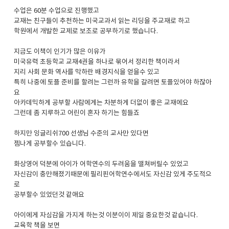
수업은 60분 수업으로 진행했고
교재는 친구들이 추천하는 미국교과서 읽는 리딩을 주교재로 하고
학원에서 개발한 교제로 보조로 공부하기로 했습니다.
지금도 이책이 인기가 많은 이유가
미국유력 초등학교 교재4권을 하나로 묶어서 정리한 책이라서
지리 사회 문화 역사를 막하란 배경지식을 얻을수 있고
특히 나중에 토플 준비를 할려는 그런까 유학을 갈려면 토플있어야 하잖아
요
아카데믹하게 공부할 사람에게는 차분하게 더없이 좋은 교재에요
그런데 좀 지루하고 어린이 혼자 하기는 힘들죠
하지만 잉글리쉬700 선생님 수준의 교사만 있다면
젬나게 공부할수 있습니다.​
화상영어 덕분에 아이가 어학연수의 두려움을 떨쳐버릴수 있었고
자신감이 충만해졌기때문에 필리핀어학연수에서도 자신감 있게 주도적으
로
공부할수 있었던것 같애요
아이에게 자심감을 가지게 하는것 이분이이 제일 중요한것 같습니다.
교육학 책을 보면