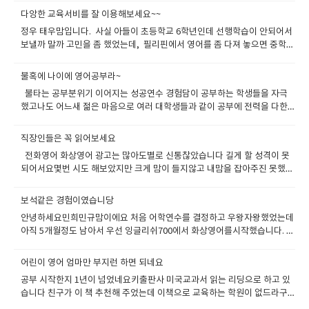
으면서 공부한곳은 없는거 같습니다 이 학원에서 공부한 친구의 도움으로
다앙한 교육서비를 잘 이용해보세요~~
알게되어서 시작했는데중간에 오는 슬럼프만 잘 극복하면지속적으로 꾸준
정우 태우맘입니다. 사실 아들이 초등학교 6학년인데 선행학습이 안되어서
히 할거 같습니다 잉글리쉬700은 영어의 모든 영역을 공부하기에 좋은 점을
보낼까 말까 고민을 좀 했었는데, 필리핀에서 영어를 좀 다져 놓으면 중학교
다 갖추었습니다. 수업 전 전날 수업 때 배운 내용을 복습하면서 듣기, 읽기
영어 공부에 도움이 될거같았는데 사정이 생겨서 연수는 가지 못하고 대신
가 향상되고 선생님과 수업 중에 말하기를 하면서 듣기 말하기가 도움이 됩
화상영어로 타이트하게 공부 시켰습니다 어차피 평소때도 영어학원을 다
니다. 수업이 끝나고 영어로 쓰는 일기는 쓰기 실력을 향상시켜줘서 문법적
불혹에 나이에 영어공부라~
니고 해도 회화가 된다는 느낌은 별로 받지 못했습니다. 그리고 애 아빠가
이해를 돕습니다. 아직도 토익에만 올인하여 형식적인 영어공부를 하고 있
불타는 공부분위기 이어지는 성공연수 경험담이 공부하는 학생들을 자극
연구직인데 가끔 해외에 전시회가 있어서 출장을 가는데요 영어회화를 잘
는 분들이 많을겁니다. 물론 그렇게 공부하면 문법실력 단어실력 듣기실력
했고나도 어느새 젊은 마음으로 여러 대학생들과 같이 공부에 전력을 다한
못해서 불편하다고 아이에게 영어의 중요성 특히 사용할수 있는 영어를 공
은 향상됩니다.하지만 문법도 말을 정확하게 하기위한 유연한 문법이 아닌
기억이 난다 이재욱 토플 아카데미 토플 성문 종합영어 이런 답찍기만 공부
부하라고 말을 많이합니다. 레벨테스는 처음에 10분짜리로 했는데 10분보
답을 빨리 찾기위한 문법공부에 치우치기때문에 아쉽습니다듣기도 핵심키
하던 나에게 영어란 이렇게 공부하는 구나 라느 새로운 경험을 일깨워 주었
다는 30분테스트가 좀더 광범위하게 잡을수 있다해서 다시 했구요 이후에
직장인들은 꼭 읽어보세요
워드만 찾으려고 집중되는 거 같고 미리 문제의 형태를 예상해서들을려는
고여기서 내가 보낸 4개월은 평생내가 영어공부한 20년 보다 훨씬 더 값졌
스피킹테스도 서울실장님이 10분뒤에 잡아주셔서 바로 해보았습니다 일단
습관이 생기는데 이 점또한 아쉽습니다. 정말 우리가 필요한 것은 외국인과
전화영어 화상영어 광고는 많아도별로 신통찮았습니다 길게 할 성격이 못
다. 많은 연수후기들이 진실하지 못한경우는 많지만여기에 연수수기를 적는
잉글리쉬 700은 직원분들이 아주 친절합니다. 한국직원분도 친절하고 차근
자유롭게 의사소통 하는 능력입니다. 대화 중에 서로의 의견에 공감대를 형
되어서요몇번 시도 해보았지만 크게 맘이 들지않고 내맘을 잡아주진 못했습
나와 그리고 앞에 많은 연수후기를 적은 학생들은정말 진실만을 적는것이고
차근 설명도 잘해주시고 제가 아주 깐깐한 편인데 짜증한번 안내시더라구
성할 수 있어야 하며 상대방의 질문에 대응할 수 있는 능력이 필요합니
니다 선배의 도움으로 8주간의 금쪽같은 휴직을 얻어서 필리핀에 어학연수
졸업할때의 향상된 영어실력에 기분이 업되지 않을수가 없다 물로 나와같은
요 필리핀선생님도 발음도 아주 좋고 아이에게 친절하고 다정다감했습니
다. 해외에 나가서 연수할 필요없이 한국에서 충분히 영어 스피킹 실력을 늘
를 갔습니다. 시간이 너무 아까워서 토요일 일요일 주말도 수업을 넣어달라
희열을 느끼며 졸업하는 사람들이 대부분이지만 그렇지 않은 사람도 있다.
보석같은 경험이였습니당
다. 교재는 학원에서 자체 제작된 교재로 시작했구요 (너무 교재가 광범위해
릴 수 있다는 곳은 이곳 잉글리쉬 700인 것 같아요아직 까진 우리나라에서
해서수업을 진행했습니다. 주말을 이용해서 선생님들과 베치메이트 펄, 메
그러나 학원에서 제시하는 방법만 잘 따라가고 긍정적인 마음만 가진다면성
서 추천하는데로 했는데 미국교과서 읽는리딩 으로도 많이한다고 하네
안녕하세요민희민규맘이에요 처음 어학연수를 결정하고 우왕자왕했었는데
토익 점수가 중요하지만 토익 스피킹이나 오픽같은 시험도 중요해지고 있습
리안, 컬트~~~~~~핫컷 에이플러스어드벤스는 토요일 수업은 원래 제공되
공연수를 할수 있다. 티쳐 헤이그와 맨투맨 강의실에서 다른 많은 학생들과
요) 복습 수업진행 예습의 형태로 반복이 될수있게 시스템이 되어있더라구
아직 5개월정도 남아서 우선 잉글리쉬700에서 화상영어를시작했습니다. 어
니다 잉글리쉬700은 이러한 시험 준비를 충분히 도와줄 수 있을 거라 생각
었지만일요일 수업은 없습니다 이렇게 4주정도 정말 타이트하게 공부했는
마찬가지로영어는 끝이 없다 그리고 유지하지 않으면 도태된다그래서 한국
요 그리고 조금만 신경쓰면 단어나 패턴 문법은 학원에서 무료로 시험할수
학연수는 이모부 추천으로 에이플러스어드벤스로 결정했고그래서 여기서
합니다학원을 다닌다면 발생되는 교통비 및 이동시간을 절약할 수 있어 효
데 지치더라구요 처음 가진 의지는 어디로 갔는지ㅠㅠ 리플레쉬없이 4주동
에 와서도 관리 및 유지 발전 시키지 않으면 안된다.우리가 런닝머신 위에 올
있게 세팅되어있어서 아이에게 시간나면 테스트 하게 독려도 가능했습니
제공하는 영어서비스로 시작하게 되었어요 이모부는 공사에 다니는데 회사
율적인 시간관리도 가능하여 좋습니다.지금도 잉글리쉬700에서 수업 듣기
안 공부만 하니 영어는 확실히 늘었는데내일이 두려워 졌습니다 기본적으
어린이 영어 엄마만 부지런 하면 되네요
라가 있으면 계속 움직여야지 떨어지지 않는 것고 마찬가지다. 그래서 화상
다. 알고보니 보카의 경우는 3달 테스트 분량이 무료로 제공이 되고 있었구
에게 정기적으로 직원들을 에이플러스어드벤스에 연수를 보내고 있는 만큼
를 망설이신다면 적극 추천합니다.망설이는 시간이 모든 것을 해결해 주지
로 맨투맨 6시간 및 그룹5시간 어마어마한 학습량을 소화해야되는데막판에
영어를 신청했고 지금은 3년째 지속적으로 공부하고 있다하루 40분 수업으
공부 시작한지 1년이 넘었네요키출판사 미국교과서 읽는 리딩으로 하고 있
요 그것말고도 토익 아이엘츠 토플 시험을 무료로 태스트 할수있게 되어있
철저하게 조사되고 검증된 어학원이라고 했어요~ 민규는 테스트를 10분짜
는 않습니다. 고민은 짧게 하고 수업을 하고나서 차후 일을 계획하는 게 좋다
에너지 딸리드라구요 그래서 상담을 받고 내가 지속적으로 유지할수 있는
로 진행하고 월화수목금 으로 진행한다지금은 내가 많이 바빠서 20분정도만
습니다 친구가 이 책 추천해 주었는데 이책으로 교육하는 학원이 없드라구
습니다. 이런거 잘 활용해도 도움이 많이 될거 같습니다.. 사실 연수준비할
리를 하고 민희는 좀 고학년이라 30분짜리 테스트를 보았어요1시간30분 테
고 생각합니다. 두서없는 후기 읽어봐주셔서 감사합니다
패턴을 찾아 갔습니다.너무 급하게 서두르지 않고 영어공부는 마라톤이라는
수업하고 나머지는 우리아들이 대신 수업을 받느다이렇게 공부하는것을 아
요확실히 잉글리쉬 700은 오래된 회사라서 그런지다양한 프로그램이 있고
때 과천교회에서 다녀온 사람들이 추천을 해주었는데요 화상영어나 전화영