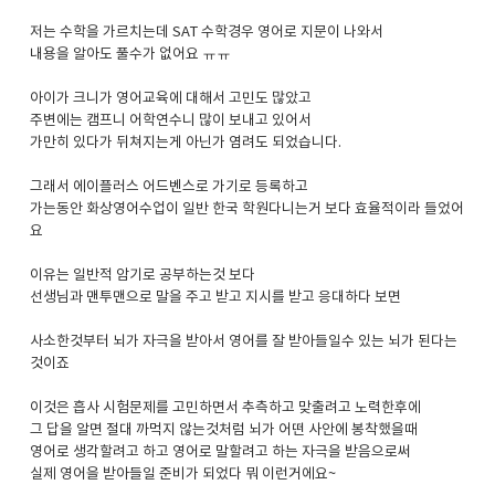
저는 수학을 가르치는데 SAT 수학경우 영어로 지문이 나와서
내용을 알아도 풀수가 없어요 ㅠㅠ
아이가 크니가 영어교육에 대해서 고민도 많았고
주변에는 캠프니 어학연수니 많이 보내고 있어서
가만히 있다가 뒤쳐지는게 아닌가 염려도 되었습니다.
그래서 에이플러스 어드벤스로 가기로 등록하고
가는동안 화상영어수업이 일반 한국 학원다니는거 보다 효율적이라 들었어
요
이유는 일반적 암기로 공부하는것 보다
선생님과 맨투맨으로 말을 주고 받고 지시를 받고 응대하다 보면
사소한것부터 뇌가 자극을 받아서 영어를 잘 받아들일수 있는 뇌가 된다는
것이죠
이것은 흡사 시험문제를 고민하면서 추측하고 맞출려고 노력한후에
그 답을 알면 절대 까먹지 않는것처럼 뇌가 어떤 사안에 봉착했을때
영어로 생각할려고 하고 영어로 말할려고 하는 자극을 받음으로써
실제 영어을 받아들일 준비가 되었다 뭐 이런거에요~