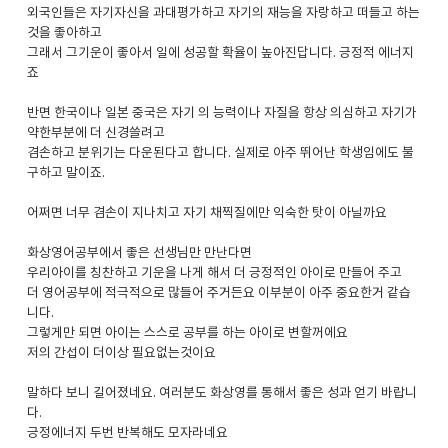
외국인들은 자기자신을 과대평가하고 자기의 재능을 자랑하고 떠들고 하는
것을 좋아하고
그래서 그기운이 좋아서 일에 성공할 확율이 높아진답니다. 긍정적 에너지
죠
반면 한국이나 일본 중국은 자기 의 능력이나 자질을 항상 의심하고 자기가
약한부분에 더 신경쓸려고
겸손하고 분위기는 다운된다고 합니다. 실제로 아주 뛰어난 학생임에도 불
구하고 말이죠.
어쩌면 너무 겸손이 지나치고 자기 채찍질에만 익숙한 탓이 아닐까요
화상영어공부에서 좋은 선생님만 만난다면
우리아이를 칭찬하고 기운을 나게 해서 더 긍정적인 아이로 만들어 주고
더 영어공부에 적극적으로 많들어 주거든요 이부분이 아주 중요한거 같습
니다.
그렇게만 되면 아이는 스스로 공부를 하는 아이로 변할꺼에요
저의 간섭이 더이상 필요없는것이요
말하다 보니 길어졌네요. 여러분도 화상영를 통해서 좋은 성과 얻기 바랍니
다.
긍정에너지 두번 반복해도 모자라네요