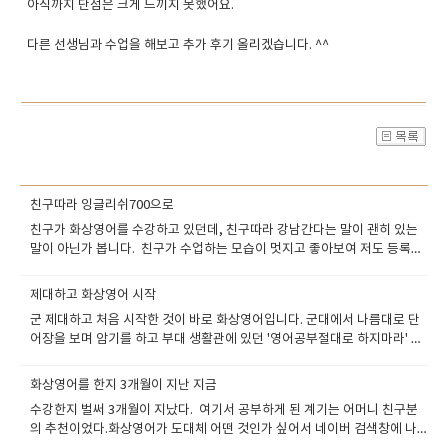
아직까지 단점은 크게 느끼지 못했어요.
다른 선생님과 수업을 해보고 추가 후기 올리겠습니다. ^^
친구따라 잉글리쉬700으로
친구가 화상영어를 수강하고 있던데, 친구따라 강남간다는 말이 괜히 있는
말이 아닌가 봅니다. 친구가 수업하는 모습이 멋지고 좋아보여 저도 등록을
하게 되었습니다. 친구놈이 언제부턴가 영어로 뭐라고 말하는 모습을 보게
되었는데 저는 언제 외국인 친구를 사겼나하고 의아해했거든요. 그런데 화
제대하고 화상영어 시작
상영어를 하고 있다고 하더라구여 친구놈이 잘 못할 줄 알았는데 말을 꽤 하
군 제대하고 처음 시작한 것이 바로 화상영어입니다. 군대에서 나름대로 단
더라고요. 중간중간에 살짝 버벅거리긴 하지만요ㅎㅎ 화상영어 쪽은 잘 몰
어장을 보며 암기를 하고 부대 생활관에 있던 '영어공부절대로 하지마라' 책
라서 그냥 친구가 하는 곳이 이곳이라고 하여 등록했습니다 ㅋㅋ 여기저기
도 읽어보며 영어 공부를 틈틈히 해왔습니다.인터넷으로 찍찍이도 사서 받
알아보는 것을 귀찮아 하는 터라, 친구가 좋다고 하니깐 그냥 믿고 등록했어
아쓰기도 해보고 했네요. 주어진 환경내에서는 최선을 다해서 공부했다고
요 뭐 가격도 이만하면 합리적인 것 같구여 지금 시작한지 일주일정도 되었
화상영어를 한지 3개월이 지난 지금
생각했는데 제대하고 레벨테스트 받아보니 결과는 참담했습니다. 2년 가까
는데, 정말 재밌습니다 ㅎㅎ 지금은 교재를 이용해서 수업을 진행하지만나
수강한지 벌써 3개월이 지났다. 여기서 공부하게 된 계기는 어머니 친구분
운 시간동안 열심히 했는데 막상 대화할 때는 버벅거리더라구여~ 그렇게 열
중에 교재 없이 긴 시간동안 선생님이랑 자유자재로 대화할 수 있는 날이 오
의 추천이었다.화상영어가 도대체 어떤 것인가 싶어서 네이버 검색창에 나
심히 외웠던 단어들은 어디다 팔아먹었는지 테스트 볼 때는 멍한 상태만 반
겠죠? 친구는 원래 어학연수도 다녀온 경험이 있어서 잘하는데, 제가 금방