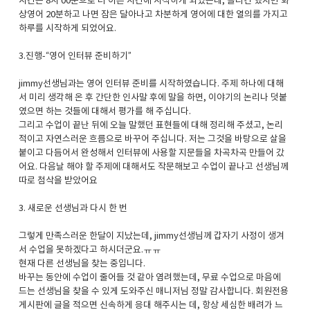
시간은 8시 00분으로 더 이른 시간에 시작하게 되었는데, 졸리긴 했지만 화
상영어 20분하고 나면 잠은 달아나고 차분하게 영어에 대한 열의를 가지고
하루를 시작하게 되었어요.
3.진행-“영어 인터뷰 준비하기”
jimmy선생님과는 영어 인터뷰 준비를 시작하였습니다. 주제 하나에 대해
서 미리 생각해 온 후 간단한 인사말 후에 말을 하면, 이야기의 논리나 덧붙
였으면 하는 것들에 대해서 평가를 해 주십니다.
그리고 수업이 끝난 뒤에 오늘 말했던 표현들에 대해 정리해 주셨고, 논리
적이고 자연스러운 흐름으로 바꾸어 주십니다. 저는 그것을 바탕으로 살을
붙이고 다듬어서 완성해서 인터뷰에 사용할 지문들을 차곡차곡 만들어 갔
어요. 다음날 해야 할 주제에 대해서도 작문해보고 수업이 끝나고 선생님께
따로 첨삭을 받았어요
3. 새로운 선생님과 다시 한 번
그렇게 만족스러운 한달이 지났는데, jimmy선생님께 갑자기 사정이 생겨
서 수업을 못하겠다고 하시더군요.ㅠㅠ
현재 다른 선생님을 찾는 중입니다.
바꾸는 동안에 수업이 줄어들 것 같아 염려했는데, 무료 수업으로 마음에
드는 선생님을 찾을 수 있게 도와주신 매니저님 정말 감사합니다. 회원전용
게시판에 글을 적으면 신속하게 응대 해주시는 데, 항상 세심한 배려가 느