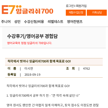
로그인
l
회원가입
체험수업신청
카톡상담
주니어
성인
수강신청/비용
레벨테스트
영어컨텐츠
수강후기/영어공부 경험담
영어교육의 정점 잉글리쉬 700입니다.
착각에서 벗어나 잉글리쉬700과 함께 목표로 GO!
이 름
| 이시연
조 회
| 4762
등록일
| 2018-09-19
착각에서 벗어나 잉글리쉬700과 함께 목표로 GO!
1. 잉글리쉬700에서 공부 하기 전 - “큰 착각 속에 살던 나”
영어 원서도 왠만한 건 어렵지 않게 이해하고, 토익 점수도 이정도면 괜찮