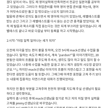
겠다 싶어서 어느 정도 제 영어실력에 만족하면서 전공인 일본어를 공부하
고 있었습니다. 그러다가 취업준비를 하며 영어 면접 준비를 하는데, 영어
가 머릿속으로만 돌고 입 밖으로는 나오지 않더라고요.
발음에 관해서 강의도 들으면서 제 영어에 자신이 있었는데, 레벨테스트를
받는 순간 그리고 그 레벨테스트를 다시 듣는 순간 큰 충격을 받았어요. 특
히 제 발음과 목소리를 직접 듣는다는 것은 되게 부끄러운 일이었습니다. 레
벨테스트 끝나고 바로 다음날 부터 등록을 하고 시작했습니다.
2.시작-“아침 일찍 일어나는 새가 되자”
오전에 자극을 받는 편이 좋을 듯하여, 오전 9시에 mack선생님 수업을 들
었습니다. 말하는 속도가 빠르셔서, 계속 “pardon?"을 이야기했지만, 20
분동안 대화의 흐름을 잘 주도해 주셔서, 생각도 많이 하고 말도 많이 할 수
있었습니다. 나중에 수업을 녹음한 걸 듣고 보니 제가 굉장히 사오정 같았더
군요.^^;; 하지만 mack선생님 이야기의 흐름이 자연스럽고 그 표현을 숙지
한다면 굉장한 도움이 될 듯합니다. 그때그때 어색한 표현을 고쳐 주기 보다
는 내용에 집중하는 자연스러운 대화가 진행되었어요.
하지만 전 틀린 부분을 고쳐주며 천천히 영어를 지도해 주실 선생님이 필요
하다고 생각했어요,
실력이 좀 나아진 후에 mack선생님을 찾기로 하고 저의 저질 영어 실력을
고쳐줄 jimmy선생님으로 바꾸었습니다.