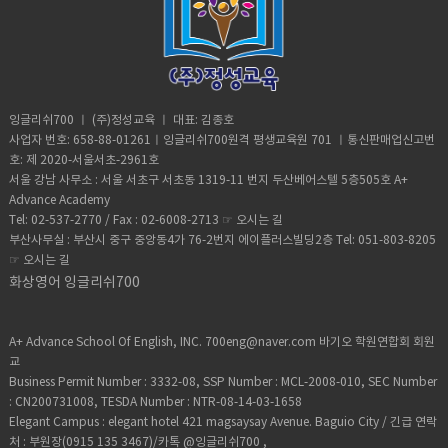
것도 힘들고 그렇게 만든 문장을 입 밖으로 내 뱉기 전에 ‘문법이 맞는지, 말
서 영어공부를 이젠 안하겠다고막이러면서 한동안 영어와는 담쌓고 살았어
그렇다고 하는데 충분히 이해는 되지만 책이 조금 더 보기 좋았으면 좋겠어
한국에 왔습니다, 짐도 풀기 전에 한국에 오자마자 화상영어해야 된다고 해
이 되는 표현인가?' 이런 고민들로 문장 하나 말하기가 여간 힘들었어요~ 사
요 하지만 그게 쉽지는 않더라구여.. 직장생활, 사회생활 하다보면 영어 없이
요.책 말고는 다른 부분에 대한 만족도가 크기 때문에 크게 기분이 상하진 않
서 스카이프깔아 달라고 해서 깔아줬어요. 한국에 와서도 4주동안은 무료화
실 지금도 그렇지만요~ ㅋㅋㅋ 근데 지금은 틀리든 맞든 그냥 먼저 말하고
살수 없는게 현실입니다 그러다가 우연히 알게된 곳이 이곳 잉글리쉬700 이
더라구요. 저는 지금까지 매우 만족하고 있구요. 상담 매니저님이 알려주신
상영어를 제공해주더라구요, 지금 열심히 수업하고 있어요. 중학교가서도
봅니다. 그동안 제 말을 들어주는 선생님은 별것도 아닌 그 한마디 듣기가 얼
었습니다제대로된 업체인가 의심하면서 돈을 버리더라도 이번이 마지막이
대로 열심히 해서,나중에는 조금 더 구체적인 후기를 남길 수 있었으면 좋겠
중간중간에 한번씩 보내야겠다는 생각이 들어요. 지금와서 다른 아파트 다
마나 지루했을까요? ㅋㅋㅋㅋ 이런 경험을 하면서 드는 생각이 복잡한 것
다는 생각으로 해온 게 벌써 2년이란 시간이 지났네요 제가 좀 까다롭고 성
어요. 이래저래 감사합니다.^^
른 사람들과 비교해보면 정말 잘한 결정이라 생각합니다. 에이플러스 주니
모르고, 어휘도 단순한 어린시절부터 영어를 하면 진짜 편하게 할 수 있겠다
격이 만만치 않아서 상담 매니저님이 엄청 고생하셨을 겁니다수업시작 하면
어 ...진심으로 추천합니다. 현우엄마가^^
는 그런 생각 들더군요... 1개월이 지난 지금은 선생님이 그냥 인간적으로 편
선생님이 맘에 안 든다고 강사 교체도 많이도 했는데그래도 짜증한번 없이
잉글리쉬700 ㅣ (주)정성교육 ㅣ 대표: 김종호
해진 이유도 있겠지만 한국말 전혀 모르는 외국인하고 이야기하는 자체가
수업 잘 할 수 있도록 도와 주시고 수업상담도 해주셨어요 정말 이렇게까지
사업자 번호: 658-88-01261ㅣ잉글리쉬700원격 평생교육원 701 ㅣ통신판매업신고번
확실히 덜 부담스러워요. 이게 1개월 동안의 큰 수확이라고 생각이 되네
잘 챙겨주셔서 지금까지 포기하지 않고 열심히 공부하고 있습니다 ㅎㅎ 2년
호: 제 2020-서울서초-2961호
요... 그리고 전에는 어휘책, 혹은 리딩, 리스닝 단어정리해서 출퇴근하면서
이나 지났지만 이렇게 강사 관리 잘되기도 처음이고 지금 수업하고 있는 강
서울 강남 사무소 : 서울 서초구 서초동 1319-11 번지 두산베어스텔 5층505호 A+
아무리 외워도 돌아서면 떠오르지 않던 단어들이 자주 쓰면서 말하니까 외
사선생님은 저랑 수업한지 1년 반이 넘었어요 어디가서 화상영어 1년넘게
Advance Academy
우려고 하지 않아도 외워지고 있어요. 진작 할 걸 그랬나봐요ㅋㅋ 언어는 조
같은 강사선생님이랑 했다고 하면 놀래요필리핀 사람들의 고질적인 특성상
Tel: 02-537-2770 / Fax : 02-6008-2713 ☞
오시는 길
급해 한다고 늘지는 않는 건 확실한 거 같아요 지금 저 담당해주는 선생님이
3개월에서 6개월을 버티기가 힘든데,여기는 오래 일한 선생님이 많았어
부산사무실 : 부산시 중구 중앙동4가 76-2번지 에이플러스빌딩2층 Tel: 051-803-8205
랑 1년 이상 계속 수업하려고 계획중입니다. ㅋㅋ 여러모로 도움을 많이 받
요 잉글리쉬700은 많은 분들이 학생들 수업에 얼마나 신경을 많이 쓰시고
☞
오시는 길
는 선생님입니다. 늘 감사하구요~ 수업 외적으로 도와 주시는 매니저님도 참
있는 게 느껴져서 항상 감사해요 사실 저는 후기 같은건 잘 안쓰는 성격인데
화상영어 잉글리쉬700
좋으신 것 같아요~ 항상 고맙습니다~ ^^ 매니저님! 제 선생님 어디 도망 못
2년만에 후기를 쓰게 된 건 감사한 마음을 전하고 싶기도 하고 이런 좋은 수
가게 계속 잡아주세요~ ㅋㅋㅋ 쓰다보니 좀 길어졌네요. 길게 쓴 영양가 없
업을 할 수 있는 곳이 있다는 걸 많은 분들에게 공유하고 싶은 마음에서 이렇
는 글 봐주셔서 감사해요!
게 쓰게 되었네요. 처음 잉글리쉬700에서 수업하면서 어버버 하면서 말도
A+ Advance School Of English, INC. 700eng@naver.com 바기오 학원연합회 회원
못하던 때가 엊그제 같은데 이젠 담당 선생님하고 수다도 떨 수 있고 가끔은
교
속 깊은 이야기도 좀 하고 있어요 주변 사람들은 원하는 만큼 영어로 말하고
Business Permit Number : 3332-08, SSP Number : MCL-2008-010, SEC Number
떠들 수 있으면서 뭐하러 학원비를 들여가면서까지계속하냐고 하는데 제가
: CN200731008, TESDA Number : NTR-08-14-03-1658
계속하는 이유는 영어는 언어이고 끝이 없는거라 생각해요 그리고 저는 한
국에 살고 있으니 영어보다 한국어를 쓸 시간이 많아서 영어는 안쓰면 잊어
Elegant Campus : elegant hotel 421 magsaysay Avenue. Baguio City / 긴급 연락
버릴거 같아요 오랫동안 저와 수업해준 제니 강사님께도 너무 감사하고 여
처 : 부원장(0915 135 3467)/카톡 @잉글리쉬700 ,