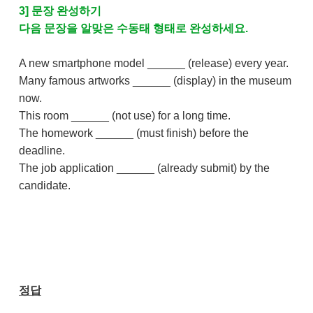
3] 문장 완성하기
다음 문장을 알맞은 수동태 형태로 완성하세요.
A new smartphone model ______ (release) every year.
Many famous artworks ______ (display) in the museum
now.
This room ______ (not use) for a long time.
The homework ______ (must finish) before the
deadline.
The job application ______ (already submit) by the
candidate.
정답