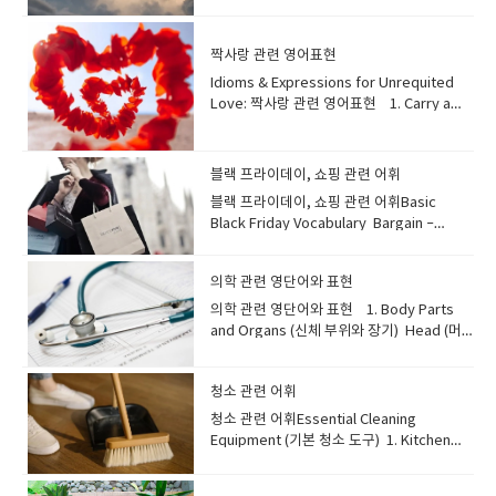
승 전 공항에서 자주 보게 되는 단어들입니
smile that often shows amusement or
영화 장면)"처럼 자극적으로 흥미로운 것을
구, 동료예문: "Last summer, we traveled
다. Check-in: 항공편을 확인하고 탑승권을
excitement. Example: “He had a big grin
말할 때"an exciting adventure (신나는 모
around Europe with a few great
받는 절차 Boarding pass: 좌석 번호와 게이
after hearing the good news.”→ 좋은 소
험)"처럼 행복감이나 열정을 불러일으키는 것
pals.""지난여름, 우리는 멋진 몇몇 친구들과
짝사랑 관련 영어표현
트 정보가 적힌 탑승권 Baggage claim: 도착
식을 듣고 그는 활짝 웃었다. 3. Beaming —
을 말할 때."an exciting speech (고무적인
유럽을 여행했어요." Buddy와 비슷하게 격
Idioms & Expressions for Unrequited
후 수하물을 찾는 곳 Customs: 입국 시 물품
환하게 웃다A bright and joyful smile that
연설)"처럼 사람들을 감동시키거나 행동을 촉
식 없고 친한 친구를 뜻해요. Mate 뜻: 친구,
Love: 짝사랑 관련 영어표현 1. Carry a
을 검사하는 세관 Gate: 탑승하는 장
lights up the face. Example: “The child
구하는 것을 묘사할 때도 쓰인답니다.운명의
동료예문: "He’s my best mate from high
Torch for Someone 뜻: 오랫동안 마음속으
소 Example:“Where is the check-in
was beaming with joy at the birthday
반전과 같은 드라마틱한 상황 ("an exciting
school, and we still catch up every
로 누군가를 짝사랑하다 Example:He still
counter for this flight?”이 항공편 체크인
party.”→ 생일 파티에서 아이는 기쁨으로 환
event (흥미로운 사건)")을 표현할 때도 쓸
week.""그는 제 고등학교 시절 가장 친한 친
carries a torch for his high school friend
카운터는 어디인가요? ⭐ 2. On the Plane
하게 웃고 있었다. B. Sad or Upset
블랙 프라이데이, 쇼핑 관련 어휘
수 있어요. 자, 그럼 이제 'Exciting'의 다양한
구이고, 우리는 여전히 매주 만나서 밀린 이야
even after all these years.그는 시간이 그
(기내에서) 비행기 안에서 알아두면 유용한
Expressions (슬프거나 속상한 표정) 1.
동의어들을 함께 살펴볼까요? 🌟
기를 하죠." 주로 영국, 호주 등에서 많이 쓰이
블랙 프라이데이, 쇼핑 관련 어휘​Basic
렇게 지나도 여전히 고등학교 친구를 마음속
단어들입니다. Cabin: 승객이 앉는 공
Frown — 찡그리다A downward turning of
'Exciting'의 다양한 동의어들 (Synonyms
며, 동성 친구에게 주로 사용됩니
Black Friday Vocabulary Bargain –
으로 좋아하고 있다. 유래: 변함없는 헌신을
간 Aisle seat: 통로 쪽 좌석 Window seat:
the mouth, showing concern or
for Exciting)1. Thrilling 뜻: 강렬한 흥분과
다. Chum 뜻: 친구, 단짝예문: "They’ve
Something you buy at a very low
상징하는 옛날식 횃불 행렬에서 유래.직역하
창가 좌석 Tray table: 접이식 테이
displeasure. Example: “She frowned as
즐거움을 주는, 짜릿한.설명: 주로 모험이나
been chums for over twenty years,
price.Example: This coat was a real
면 누군가를 위해 횃불을 들고 가다 라는 느낌
블 Armrest: 좌석의 팔걸이 Overhead
she read the disappointing
발견처럼 큰 흥분을 주는 경험에 사용해요.
의학 관련 영단어와 표현
sharing every secret.""그들은 20년 넘게
bargain — I only paid half the price!이 코
이에요~ 2. Love is Blind 뜻: 사랑하면 단
compartment: 기내 위쪽 수납공간 Galley:
message.”→ 실망스러운 메시지를 읽으며
'Exhilarating'과도 유사한 뉘앙스를 가집니
단짝 친구로 지내며 모든 비밀을 공유하고 있
트는 진짜 싸게 샀어요 — 원래 가격의 절반만
의학 관련 영단어와 표현 1. Body Parts
점이나 현실을 잘 보지 못하다 Example:She
기내 주방. Lavatory : 기내 화장
그녀는 얼굴을 찡그렸다. 2. Pout — 입을 삐
다. 예문: "The hike to the summit
어요." 오래되고 가까운 친구에게 쓰이는, 다
냈어요! Deal – A special offer that helps
and Organs (신체 부위와 장기) Head (머
keeps giving him chances—love is truly
실 Example:The lavatory is located near
죽 내밀다A look with pushed-out lips
offered a truly thrilling encounter with
소 고풍스러운 느낌의 단어입니
you save money.Example: I found an
리) He hit his head on the door and got
blind sometimes.그녀는 계속 그에게 기회
the back of the plane.화장실은 비행기 뒤
showing annoyance or mild
breathtaking nature." "정상까지의 하이킹
다. Companion 뜻: 동반자, 친구예문: "My
amazing deal on a new phone.새 휴대폰
a bruise. 그는 문에 머리를 부딪혀 멍이 들었
를 주는데, 사랑은 정말 때때로 눈이 멀어버린
쪽에 있습니다. “Could you help me put
frustration. Example: “He pouted
은 숨 막히는 자연과의 정말 짜릿한 만남을 선
cat is my constant companion, always
을 정말 좋은 가격에 샀어요. Sold out –
청소 관련 어휘
습니다. Chest (가슴) I feel tightness in
다. --셰익스피어와의 연관성: 베니스의 상인
my bag in the overhead
because no one chose his idea.”→ 아무
사했습니다." 2. Exhilarating 뜻: 매우 행복
there when I need comfort.""제 고양이는
When all items are gone.Example: The
my chest when I breathe deeply. 숨을 깊
에서 사용됨. 3. Pine Away (for/over
청소 관련 어휘​Essential Cleaning
compartment?”제 가방을 위쪽 수납함에 넣
도 그의 아이디어를 고르지 않자 그는 입을 삐
하고 활기찬 기분을 느끼게 하는, 신나는, 유
제가 위로가 필요할 때 항상 곁에 있어 주는
sneakers were sold out in just one
게 쉴 때 가슴이 답답하게 느껴집니
Someone) 뜻: 누군가를 그리워하며 괴로워
Equipment (기본 청소 도구) 1. Kitchen
는 것을 도와주실 수 있나요? ⭐ 3. Flight-
죽 내밀었다. 3. Tearful — 눈물이 고인 표정
쾌한.설명: 'Thrilling'과 비슷하게 짜릿함을 주
영원한 동반자예요." 함께 시간을 보내는 친
hour.그 운동화는 한 시간 만에 다 팔렸어
다. Abdomen (복부) The doctor pressed
하다 Example:She’s been pining away
Sponge (주방 스펀지) A sponge is used
Related Vocabulary (비행 관련 단어) 기내
Eyes filled with tears, usually due to
지만, 특히 강한 행복감과 생기 넘치는 기분을
구나 동반자를 뜻하며, 사람 외에 반려동물에
요. Discount – A lower price than
his abdomen to check for pain. 의사가 통
for him since he left the country.그가 해
for cleaning various surfaces. It is soft
안내 방송이나 여행 중 자주 들리는 표현들입
sadness. Example: “Her tearful
강조할 때 사용해요. 예문: "Running a