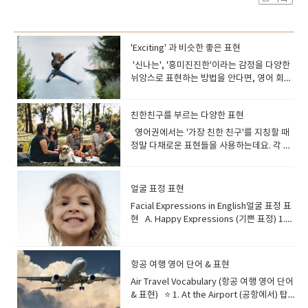
'Exciting' 과 비슷한 좋은 표현
'신나는', '흥미진진한'이라는 감정을 다양한
뉘앙스로 표현하는 방법을 안다면, 영어 회화
나 글쓰기가 훨씬 다채로워질 거예
요. 'Exciting'의 다양한 동의어들을 자세히 파
친한친구를 부르는 다양한 표현
헤쳐 보고, 각각의 단어가 가진 미묘한 차이와
실제 활용 예시를 통해 영어 표현력을 한 단계
영어권에서는 '가장 친한 친구'를 지칭할 때
더 업그레이드해 보아요! Let's get
정말 다채로운 표현들을 사용하는데요. 각 단
started! 먼저, 'Exciting'이 정확히 어떤
어마다 품고 있는 뉘앙스가 조금씩 다르답니
의미인지부터 한번 짚어볼까요? 'Exciting'은
다. 친구와의 유대감을 나타내는 멋진 영어 표
무언가가 당신을 행복하거나 열정적으로 느
현들을 알아보고, 영어 학습에도 재미를 더해
얼굴 표정 표현
끼게 할 때 사용해요. 마치 심장이 두근거리
보아요! ◆ Best Friend의 다채로운 동의
Facial Expressions in English얼굴 표정 표
고, 기대감에 설레어 방방 뛸 것 같은 기분을
어 (Synonyms for Best Friend)우리가 흔
현 A. Happy Expressions (기쁜 표정) 1.
나타내는 단어이죠. 보통 'enthusiastic(열정
히 '베프'라고 부르는 'Best Friend' 외에도
Smile — 미소 짓다A gentle, happy
적인)', 'thrilled(아주 신나는)', 'stirred(감동
많은 단어가 있답니다. Buddy 뜻: 친구, 동
expression with the corners of the
받은)', 'delighted(기뻐하는)' 등의 감정과
료예문: "My buddy and I have explored
mouth turned upward. Example: “She
연결될 수 있습니다. 어떤 상황에서
so many hiking trails since we were
항공 여행 영어 단어 & 표현
smiled warmly when her friend walked
'Exciting'을 사용할 수 있을까
kids.""제 단짝 친구와 저는 어릴 때부터 정말
Air Travel Vocabulary (항공 여행 영어 단어
in.”→ 친구가 들어오자 그녀는 따뜻하게 미소
요? 'Exciting'은 여러 상황에서 사용되는데
많은 하이킹 코스를 탐험했어요." 일상적이고
& 표현) ⭐ 1. At the Airport (공항에서) 탑
를 지었다. 2. Grin — 활짝 웃다A broad
요. "an exciting movie scene (흥미진진한
친근한 느낌의 친구를 뜻합니다. Pal 뜻: 친