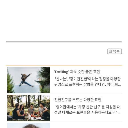
'Exciting' 과 비슷한 좋은 표현
'신나는', '흥미진진한'이라는 감정을 다양한
뉘앙스로 표현하는 방법을 안다면, 영어 회화
나 글쓰기가 훨씬 다채로워질 거예
요. 'Exciting'의 다양한 동의어들을 자세히 파
친한친구를 부르는 다양한 표현
헤쳐 보고, 각각의 단어가 가진 미묘한 차이와
실제 활용 예시를 통해 영어 표현력을 한 단계
영어권에서는 '가장 친한 친구'를 지칭할 때
더 업그레이드해 보아요! Let's get
정말 다채로운 표현들을 사용하는데요. 각 단
started! 먼저, 'Exciting'이 정확히 어떤
어마다 품고 있는 뉘앙스가 조금씩 다르답니
의미인지부터 한번 짚어볼까요? 'Exciting'은
다. 친구와의 유대감을 나타내는 멋진 영어 표