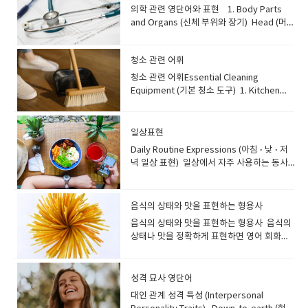
compartment: 기내 위쪽 수납공간 Galley:
message.”→ 실망스러운 메시지를 읽으며
'Exhilarating'과도 유사한 뉘앙스를 가집니
단짝 친구로 지내며 모든 비밀을 공유하고 있
트는 진짜 싸게 샀어요 — 원래 가격의 절반만
의학 관련 영단어와 표현 1. Body Parts
점이나 현실을 잘 보지 못하다 Example:She
기내 주방. Lavatory : 기내 화장
그녀는 얼굴을 찡그렸다. 2. Pout — 입을 삐
다. 예문: "The hike to the summit
어요." 오래되고 가까운 친구에게 쓰이는, 다
냈어요! Deal – A special offer that helps
and Organs (신체 부위와 장기) Head (머
keeps giving him chances—love is truly
실 Example:The lavatory is located near
죽 내밀다A look with pushed-out lips
offered a truly thrilling encounter with
소 고풍스러운 느낌의 단어입니
you save money.Example: I found an
리) He hit his head on the door and got
blind sometimes.그녀는 계속 그에게 기회
the back of the plane.화장실은 비행기 뒤
showing annoyance or mild
breathtaking nature." "정상까지의 하이킹
다. Companion 뜻: 동반자, 친구예문: "My
amazing deal on a new phone.새 휴대폰
a bruise. 그는 문에 머리를 부딪혀 멍이 들었
를 주는데, 사랑은 정말 때때로 눈이 멀어버린
쪽에 있습니다. “Could you help me put
frustration. Example: “He pouted
은 숨 막히는 자연과의 정말 짜릿한 만남을 선
cat is my constant companion, always
을 정말 좋은 가격에 샀어요. Sold out –
청소 관련 어휘
습니다. Chest (가슴) I feel tightness in
다. --셰익스피어와의 연관성: 베니스의 상인
my bag in the overhead
because no one chose his idea.”→ 아무
사했습니다." 2. Exhilarating 뜻: 매우 행복
there when I need comfort.""제 고양이는
When all items are gone.Example: The
my chest when I breathe deeply. 숨을 깊
에서 사용됨. 3. Pine Away (for/over
청소 관련 어휘​Essential Cleaning
compartment?”제 가방을 위쪽 수납함에 넣
도 그의 아이디어를 고르지 않자 그는 입을 삐
하고 활기찬 기분을 느끼게 하는, 신나는, 유
제가 위로가 필요할 때 항상 곁에 있어 주는
sneakers were sold out in just one
게 쉴 때 가슴이 답답하게 느껴집니
Someone) 뜻: 누군가를 그리워하며 괴로워
Equipment (기본 청소 도구) 1. Kitchen
는 것을 도와주실 수 있나요? ⭐ 3. Flight-
죽 내밀었다. 3. Tearful — 눈물이 고인 표정
쾌한.설명: 'Thrilling'과 비슷하게 짜릿함을 주
영원한 동반자예요." 함께 시간을 보내는 친
hour.그 운동화는 한 시간 만에 다 팔렸어
다. Abdomen (복부) The doctor pressed
하다 Example:She’s been pining away
Sponge (주방 스펀지) A sponge is used
Related Vocabulary (비행 관련 단어) 기내
Eyes filled with tears, usually due to
지만, 특히 강한 행복감과 생기 넘치는 기분을
구나 동반자를 뜻하며, 사람 외에 반려동물에
요. Discount – A lower price than
his abdomen to check for pain. 의사가 통
for him since he left the country.그가 해
for cleaning various surfaces. It is soft
안내 방송이나 여행 중 자주 들리는 표현들입
sadness. Example: “Her tearful
강조할 때 사용해요. 예문: "Running a
게도 사용할 수 있습니다. Confidant /
usual.Example: There’s a 20% discount
증이 있는지 확인하려고 그의 복부를 눌렀습
외로 떠난 후부터 그녀는 계속 그를 그리워하
and can absorb water well.스펀지는 여러
니다. Takeoff: 비행기가 이륙하는 순
일상표현
expression showed she was truly
marathon was the most exhilarating
Confidante 뜻: 비밀을 털어놓을 수 있는 친
on all jackets.모든 재킷에 20% 할인이 있
니다. Arm / Leg (팔 / 다리) He injured his
며 힘들어하고 있다. 4. One-Sided Love /
표면을 청소할 때 사용됩니다. 부드럽고 물을
간 Landing: 비행기가 착륙하는 과
hurt.”→ 그녀의 눈물 고인 표정은 얼마나 속
experience of her life, making her feel
Daily Routine Expressions (아침 · 낮 · 저
구, 막역한 친구 (남성/여성)예문: "He is my
어요. Refund – Money returned when
arm while playing basketball. 그는 농구를
One-Sided Affair 뜻: 한쪽만 사랑하는 관
잘 흡수합니다. 2. Disinfectant (소독제) A
정 Layover: 환승을 위한 경유 Turbulence:
상했는지를 보여주었다. C. Surprised
incredibly alive.""마라톤을 뛰는 것은 그녀
녁 일상 표현) 일상에서 자주 사용하는 동사
closest confidant; I tell him absolutely
you bring something back.Example: I
하다 팔을 다쳤습니다. Heart (심장) Her
계, 짝사랑 Example:It was a completely
disinfectant kills germs and bacteria.
난기류 Estimated time of departure
Expressions (놀란 표정) 1. Raised
의 삶에서 가장 신나는 경험이었고, 그녀를 믿
표현을 알면 영어 말하기가 훨씬 자연스러워
everything." "그는 저의 가장 가까운 절친
got a full refund for the broken blender.
heart beats irregularly, so she’s seeing
one-sided love—she liked him, but he
Common examples are bleach and
(ETD) : 예상 출발 시간.Estimated time of
Eyebrows — 눈썹을 치켜올리다Lifting the
을 수 없을 만큼 살아있음을 느끼게 했습니
집니다. 아래 표현들은 원어민이 매우 자주 쓰
이고, 저는 그에게 정말 모든 것을 털어놔
고장난 블렌더를 반품하고 전액 환불받았어
a cardiologist. 그녀는 심장 박동이 불규칙
felt nothing.그것은 완전히 짝사랑이었다.
alcohol.소독제는 세균과 박테리아를 죽입니
arrival (ETA) : 예상 도착 시간. The ETD has
eyebrows to show surprise or
다." 3. Stirring 뜻: 강한 긍정적인 감정을 불
는 생활 밀착 영어입니다. Morning (아
요." 비밀이나 고민을 털어놓을 수 있는, 깊은
요. To try on – To wear clothes to see if
해서 심장 전문의를 만나고 있습니다. Lungs
음식의 상태와 맛을 표현하는 형용사
그녀는 그를 좋아했지만 그는 아무런 감정이
다. 표백제나 알코올이 일반적인 예입니
been delayed by 20 minutes.예상 출발 시
disbelief. Example: “He raised his
러일으키는, 감동적인, 마음을 뒤흔드는.설
침) 1. set an alarm — 알람을 맞추다I
신뢰 관계의 친구를 의미합니
they fit.Example: I want to try on this
(폐) The doctor said his lungs are
없었다. 5. Barking Up the Wrong
다. 3. Sanitizer (살균제) A sanitizer
간이 20분 지연되었습니다. Flight
음식의 상태와 맛을 표현하는 형용사 음식의
eyebrows when he heard the
명: 감동적이거나 인상 깊어서 강한 감정을 불
usually set an alarm for 6:30 a.m. on
다. Soulmate 뜻: 영혼의 단짝, 천생연분예
dress before I buy it.이 원피스를 사기 전
healthy and strong. 의사는 그의 폐가 건강
Tree 뜻: 가능성이 없는 사람을 계속 좋아하
reduces germs on your hands or
attendant: 승무원 Cabin crew : 기내에서
상태나 맛을 정확하게 표현하면 영어 회화가
unexpected answer.”→ 예상치 못한 대답
러일으키는 무언가를 묘사할 때 써요. '감격스
weekdays.→ 나는 주중에는 보통 아침 6시
문: "She’s not just my best friend, she’s
에 입어 보고 싶어요. To return – To take
하고 강하다고 말했습니다. Liver (간) He’s
거나 잘못된 방향으로 노력하다 Example:If
surfaces.살균제는 손이나 표면의 세균 수를
승객을 돕는 모든 승무원 팀. Steward /
훨씬 자연스러워집니다. 아래 단어들은 일상
을 듣고 그는 눈썹을 치켜올렸다. 2. Wide
럽다'는 느낌과 비슷합니다. 예문: "The
30분에 알람을 맞춰요. 2. hit the snooze
truly my soulmate.""그녀는 단순히 제 가
something back to the store.Example: I
taking medicine to improve his liver
you think he’ll suddenly fall for you,
줄여줍니다. 4. Detergent (세
Stewardess : 승객에게 식사와 서비스를 제
대화에서 아주 자주 사용되니 꼭 기억해 두세
Eyes — 눈을 크게 뜨다Eyes opened wide
orchestra delivered a truly stirring
button — 스누즈버튼을 누르다She hit the
장 친한 친구가 아니라, 정말 제 소울메이트예
returned the shirt because it didn’t fit.
function. 그는 간 기능을 개선하기 위해 약을
you’re barking up the wrong tree.그가
제) Detergent removes dirt and stains
공하는 승무원. Captain : 비행기를 조종하는
요! 1. edible — 먹을 수 있는, 식용 가능
from shock or amazement. Example:
성격 묘사 영단어
performance that brought tears to
snooze button twice before getting
요." 정신적으로 깊이 연결되어 있다고 느끼
셔츠가 맞지 않아서 반품했어요. Useful
복용하고 있습니다. Stomach (위 / 배) My
갑자기 너에게 마음을 줄 거라고 생각한다면
from surfaces or clothes.세제는 표면이
기장. Example:“We might experience
한 If something is edible, it is safe to
“Her eyes went wide when the lights
many eyes.""오케스트라는 많은 사람들의
up.→ 그녀는 일어나기 전에 스누즈 버튼을
는 사람을 뜻합니다. Ally 뜻: 협력자, 동맹예
Shopping Expressions Shop till you
대인 관계 성격 특성 (Interpersonal
stomach hurts after eating too quickly.
방향을 완전히 잘못 잡은 거야. 6. Wear
나 옷의 때와 얼룩을 제거합니다. Add
some turbulence, so please fasten
eat.Example: Luckily, the mushrooms
suddenly went out.”→ 불이 갑자기 꺼지자
눈에 눈물을 글썽이게 할 정도로 정말 감동적
두 번 눌렀어요.---스누즈 버튼(아침에 잠이