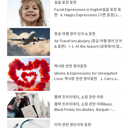
무언가가 당신을 행복하거나 열정적으로 느
현들을 알아보고, 영어 학습에도 재미를 더해
얼굴 표정 표현
끼게 할 때 사용해요. 마치 심장이 두근거리
보아요! ◆ Best Friend의 다채로운 동의
Facial Expressions in English얼굴 표정 표
고, 기대감에 설레어 방방 뛸 것 같은 기분을
어 (Synonyms for Best Friend)우리가 흔
현 A. Happy Expressions (기쁜 표정) 1.
나타내는 단어이죠. 보통 'enthusiastic(열정
히 '베프'라고 부르는 'Best Friend' 외에도
Smile — 미소 짓다A gentle, happy
적인)', 'thrilled(아주 신나는)', 'stirred(감동
많은 단어가 있답니다. Buddy 뜻: 친구, 동
expression with the corners of the
받은)', 'delighted(기뻐하는)' 등의 감정과
료예문: "My buddy and I have explored
mouth turned upward. Example: “She
연결될 수 있습니다. 어떤 상황에서
so many hiking trails since we were
항공 여행 영어 단어 & 표현
smiled warmly when her friend walked
'Exciting'을 사용할 수 있을까
kids.""제 단짝 친구와 저는 어릴 때부터 정말
Air Travel Vocabulary (항공 여행 영어 단어
in.”→ 친구가 들어오자 그녀는 따뜻하게 미소
요? 'Exciting'은 여러 상황에서 사용되는데
많은 하이킹 코스를 탐험했어요." 일상적이고
& 표현) ⭐ 1. At the Airport (공항에서) 탑
를 지었다. 2. Grin — 활짝 웃다A broad
요. "an exciting movie scene (흥미진진한
친근한 느낌의 친구를 뜻합니다. Pal 뜻: 친
승 전 공항에서 자주 보게 되는 단어들입니
smile that often shows amusement or
영화 장면)"처럼 자극적으로 흥미로운 것을
구, 동료예문: "Last summer, we traveled
다. Check-in: 항공편을 확인하고 탑승권을
excitement. Example: “He had a big grin
말할 때"an exciting adventure (신나는 모
around Europe with a few great
받는 절차 Boarding pass: 좌석 번호와 게이
after hearing the good news.”→ 좋은 소
험)"처럼 행복감이나 열정을 불러일으키는 것
pals.""지난여름, 우리는 멋진 몇몇 친구들과
짝사랑 관련 영어표현
트 정보가 적힌 탑승권 Baggage claim: 도착
식을 듣고 그는 활짝 웃었다. 3. Beaming —
을 말할 때."an exciting speech (고무적인
유럽을 여행했어요." Buddy와 비슷하게 격
Idioms & Expressions for Unrequited
후 수하물을 찾는 곳 Customs: 입국 시 물품
환하게 웃다A bright and joyful smile that
연설)"처럼 사람들을 감동시키거나 행동을 촉
식 없고 친한 친구를 뜻해요. Mate 뜻: 친구,
Love: 짝사랑 관련 영어표현 1. Carry a
을 검사하는 세관 Gate: 탑승하는 장
lights up the face. Example: “The child
구하는 것을 묘사할 때도 쓰인답니다.운명의
동료예문: "He’s my best mate from high
Torch for Someone 뜻: 오랫동안 마음속으
소 Example:“Where is the check-in
was beaming with joy at the birthday
반전과 같은 드라마틱한 상황 ("an exciting
school, and we still catch up every
로 누군가를 짝사랑하다 Example:He still
counter for this flight?”이 항공편 체크인
party.”→ 생일 파티에서 아이는 기쁨으로 환
event (흥미로운 사건)")을 표현할 때도 쓸
week.""그는 제 고등학교 시절 가장 친한 친
carries a torch for his high school friend
카운터는 어디인가요? ⭐ 2. On the Plane
하게 웃고 있었다. B. Sad or Upset
블랙 프라이데이, 쇼핑 관련 어휘
수 있어요. 자, 그럼 이제 'Exciting'의 다양한
구이고, 우리는 여전히 매주 만나서 밀린 이야
even after all these years.그는 시간이 그
(기내에서) 비행기 안에서 알아두면 유용한
Expressions (슬프거나 속상한 표정) 1.
동의어들을 함께 살펴볼까요? 🌟
기를 하죠." 주로 영국, 호주 등에서 많이 쓰이
블랙 프라이데이, 쇼핑 관련 어휘​Basic
렇게 지나도 여전히 고등학교 친구를 마음속
단어들입니다. Cabin: 승객이 앉는 공
Frown — 찡그리다A downward turning of
'Exciting'의 다양한 동의어들 (Synonyms
며, 동성 친구에게 주로 사용됩니
Black Friday Vocabulary Bargain –
으로 좋아하고 있다. 유래: 변함없는 헌신을
간 Aisle seat: 통로 쪽 좌석 Window seat:
the mouth, showing concern or
for Exciting)1. Thrilling 뜻: 강렬한 흥분과
다. Chum 뜻: 친구, 단짝예문: "They’ve
Something you buy at a very low
상징하는 옛날식 횃불 행렬에서 유래.직역하
창가 좌석 Tray table: 접이식 테이
displeasure. Example: “She frowned as
즐거움을 주는, 짜릿한.설명: 주로 모험이나
been chums for over twenty years,
price.Example: This coat was a real
면 누군가를 위해 횃불을 들고 가다 라는 느낌
블 Armrest: 좌석의 팔걸이 Overhead
she read the disappointing
발견처럼 큰 흥분을 주는 경험에 사용해요.
의학 관련 영단어와 표현
sharing every secret.""그들은 20년 넘게
bargain — I only paid half the price!이 코
이에요~ 2. Love is Blind 뜻: 사랑하면 단