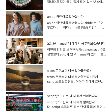
· 자본 그리고 특이하게 쓰이는 의미도 있습니
workaholic. 일 중독자는 WORKAHOLIC,알
타협하다 의 의미를 가집니다.또 다른 형용사
Chronos watch 라고 합니다.chronos 크로
합니다.목걸이 줄에 걸게 되어 있는 보석이라
이란 뜻이 됩니다. ingenious idea 기발한 아
만듭니다. post (뒤에) + pone (두다(=put))
photosynthesis “광합성” Symphony 교
다capital sentence 는 가장 중요한 형이라
코올 중독자는 alcoholic,약물중독은 addict
형인 temporal은 시간의/ 일시적인 이라는
노스는 (시간의 신)을 뜻하기도 합니다 이
는 뜻이죠영영사전으로 찾아보면 a piece of
이디어 독창적아이디어good idea 보다 세련
= postpone (연기하다, 미루다)post (~후)
향곡, 심포니Sym 이 same을 말하고 phon-
고 해서 사형이 됩니다. 그리고 이 Capital은
를 써서 약물중독자는 drug addict,춤바람
뜻을 가지고,temporal context는 형사물에
chrono- 는 다른 단어와 결합하여 많이 쓰이
jewelry that hangs on a chain or a cord
된 표현이죠..한번써보세요 친구가 기발한 생
+ war (전쟁) = postwar (전후) Post-war
은 소리를 뜻합니다합주를 생각해보세요. 다
치명적인 이라는 뜻도 있습니다. 그래서
난 무도광인 사람을 말할 때는 dancing
서 알리바이를 설명할 때 나오는 표현인데 바
는데,syn- 과 어울려서, 동시발생, 동시성을
which is worn around your neck이라는 뜻
각을하면 오! 인지니어스 아이디어. 이렇게 말
abide 영단어를 알아봅시다
Europe was heavily damaged, but
양한 악기가 만들어내는 하나의 소
Capital error 는 치명적인 실수라고 하셔야
mania ....뭔가에 빠진 사람을 표현하는 단어
로 ‘시간적 정황’을 말합니다. 2. tempo 가
synchronism 이라고 하고, 때가 맞지 않거
이 나옵니다 pendant는 목걸이에 걸어서 이
이죠.
recovered.전후의 유럽은 상당한 피해를 입
리! Mozart's symphonic works 모차르트
abide 영단어를 알아봅시다 abide 는 「머
합니다. 바닷가 끝에 톡 튀어나온 땅을 영어
가 다양하네요이왕 하는 거, 제대로 정리해봅
중간에 끼인 형태 즉석에서 행하는 연설이나
나 시대착오를 말할 때는anachronism(=old
쁘게 하는겁니다. 목걸이와 착각할 수도 있
었지만, 회복되었다. postpone은 일정을 달
의 교향곡 작품들 Beethoven’s Fifth
무르다」 「참다」 「(룰 등을) 지킨다」 라
로 Cape이라고 합니다. cape 도 cap (어원 :
시다. -holic 사용많은 사람들이 커피를 마시
원고 없이 짧게 말하는 연설에도 이 tempo가
fashioned, out of date) 이라고 하지
지만, 정확히는 목걸이에 매달려 있는 것 - 장
력 뒤쪽에 다시 놓는 것을 상상하면 될듯해
Symphony 베토벤의 교향곡 제5번 Girl
는 뜻을 가지고 있어요오늘은 abide 에 대해
머리)에서 유래합니다. 바다로 튀어나온 육지
면서 하루를 시작하는 경우가 많아요. 게다가
쓰이는데,바로 extemporary(즉석의, 즉흥
요.asynchronism은 비동시성을 뜻합니
신구를 의미해요. [pend 매달리다, 매달다] +
요. 「put off~: 연기하다」와 같은 뜻이에
group´s performances are much better
간단히 알려드립니다. 「(룰 등)을 지킨다」
를 머리에 내다보고 있는 것입니다.우리 말로
커피를 마시지 않으면 일이 안되는 사람들도
적인) 라고 합니다. 그리고 부사형인
다 chronicle은 「연대기」를 의미하고, 어
[ant ~것]이 합쳐진 단어에요. 여기서 pen은
요 post-impressionism: 후기 인상파라는
than musicals or symphony concerts
We'll abide by our promise.우리는 약속을
곶이라고 합니다. 예를들면 간절곶 이라는곳
있어요커피중독자를 Coffeeholic이라 부를
extemporarily 는 즉석에서 라는 의미를 가
원은 khronos(시간)에서 유래합니다. 동의어
오늘은 manual 에 대해서 공부해보겠습니다
늘어뜨리다, 매달리다 라는 말입니
단어에도 post- 가 붙습니다("impression:
for Korean soldiers.걸그룹의 공연은 한국
지킬 것이다. You should abide by what
들어보셨지요?..이런 cape들은 경치가 좋구
수 있어요. (Somebody addicted to
집니다. 동시대라는 말 contemporary 에서
는 Annals입니다. 연대기는 과거의 사건을 연
다. pennant 라는 단어에도 pen이 들어갑
이전의 강의를 보면변속기(transmission)를
인상(느낌)", "-ism: 주의, 원리, 행동, 체제,
군인들에게 뮤지컬이나 교향곡 콘서트보다
you've said.당신이 말한 것을 지켜야 합니
요 해돋이를 보기도 좋답니다. 그리고 cape​
coffee.) a workaholic … 일 중독자a
tempo 는 time을 나타내고, 접두어 Con-은
대순으로 늘어놓은 기록입니다. chrono-는
니다. 좁고 기다란 삼각기를 페넌트..
설명할때 auto가 있고 manual이 있다고 했
속성" ) postgraduate: 대학 졸업 후 (대학원
훨씬 낫다. ‘동시에 움직이는, (음악에 맞
다. I agreed to abide by their decision나
케이프는 망토라는 뜻도 있습니다 Cap 이
chocoholic … 초콜릿 중독자a shopaholic
‘together 혹은 with’를 뜻하므로,같은 시간
연대기나 시간 순서 등을 말할 때 많이 나오는
pennant 라고합니다.Pennant는 삼각형 모
습니다auto 트렌스미션은 자동변속기고
생)그리고 대학 졸업 후, 공부하는 대학원생
춰) 같이 하는 수중무용이 있지
는 그들의 결정을 따르기로 동의했다. by가
또 catch, arrest의 뜻도 있다???어근 cap은
… 쇼핑 중독자a caffeineaholic … 카페인 중
을 보내는 이라는 의미로 동시대의, 또는 같은
데,연대표는 chronology 라고 하고연대순으
양의 깃발이며 '만국기'라고 들어보셨을 거에
manual 트렌스미션은 수동변속기 입니다.오
은 졸업이라는 graduate과 post(behind,
요.synchronized swimming싱크로나이즈
옆에 따라다니는 문장이 많네요 abide by 는
라틴어 L.capere에서 파생됩니다. capere
독자a Facebookaholic … Facebook 중독
시대를 사는 사람이라는 의미가 됩니다. 즉,
로 정리하는 것을 chronological order 하고
요 줄에 달린 삼각형 깃발을 생각하면 됩니
늘은 manual 에 대해서 공부해보겠습니다 먼
after)가 만나, Postgraduate 이란 단어가
드 스위밍 : 수중 발레 동시에 발생하다[움직
abide: 참다, 머물다by: ~ 옆에~의 곁에서 참
는 영어의 catch 「잡다」, to grasp 「움켜
자 "holic" 또는 "aholic"를 붙이면「~중독
trans 트랜스에 대해 알아볼까요?
belonging to the same or a stated
합니다.알파벳 순으로 정리한 것은
다.Pennant Race 페넌트 레이스는 우승기가
저 Mamu (man) 에 대해서 알아야 하는데요
됩니다. posthumous는 post(후에)+
이다]; synchronize.chron- 은 시간이라는
고 머물러 라는 뉘앙스로⇒「~에 따른다」
잡다」를 의미합니다.우리도 사진을 캡쳐
자」라는 의미가 됩니다.-holic 은 어떤 것에
period on the past. 라고 해서modern 또
Alphabetical order 라고 하지요. 하지만
trans 트랜스에 대해 알아볼까요? 전에
걸려있는 대회를 말합니다 한국 프로야구 정
아주 쉽게 익혀보아요manu 는 손을 의미합
hum(지면·낮음)+ ous(접미사:~가 특징의·~
chronos 에서 파생된 말입니
라는 뜻이 되지요 abide by a rule 규칙을 따
capture 한다는 말을 쓰지요? 여기서 Cap의
대해 비정상적인 욕망를 가지고 있거나 지나
는 present day 의 의미가 됩니다.그리고 현
chrono- 에서 파생된 단어 중 chronic
script스크립트편을.. 이야기 하다가 트랜스
규시즌을 "페넌트 레이스"라고 지칭하는데요
니다. manual : 손으로 하는(형용사) , 사용설
의 상태의) 로 구성되어 있습니다.지면보다 낮
다. syndrome 증후군동시에 나타나는 일
르다 abide by the referee´s decision 심
의미는 영어로 arrest, take, hold 등의 의미
치게 의존적인 사람을 나타내는 말이에요.홀
대화(그림)나 현대예술(고전에 대비하여)을
은 negative 한 의미를 띄는데, chronic은
포머 영화이야기가 나왔고트랜스 스크립트라
유래는 페넌트(pennant, 우승기)를 차지하는
명서(명사) 라는 뜻이 있습니다.그래서 매뉴
은 상태가 된다는 것은 어떤것일까요?땅에 묻
련의 증상을 syndrome이라고 합니
판의 결정에 따르다 You´ll have to abide
가 있고 사로잡혀있는 상태를 말하면
릭이 붙은 단어는 1965년 sugarholic(설탕중
말할 때도 Contemporary art라고 합니
만성적인, 만성 질환을 앓고 있는..이라는 뜻
는 단어를 공부하다가 트랜스에 대해서 살짝
레이스라는 말에서 왔습니다. 맹장(충수)을
얼manual 트렌스미션은 손으로 조작하는 변
히는 = 묻혀있는 상태, 즉 죽은 상태라는 겁니
다. syndrome은 negative 한 의미를 가지
by the rules of the club.당신은 클럽의 규
captive 라고 해서 명사로는 포로 라는 뜻도
독)에서 시작된 것으로 알려져 있습니
다. Most of the writers (whom) he was
을 가지고 있습니다반대말은 acute 라고 해
언급했습니다.그렇다면 오늘은 본격적으로
뭐라고 하냐면 appendix 라고 합니다.여기에
script(스크립트)에 대해서 알아봅시다
속기니까 수동 변속기인 것입니다. a
다.posthumous은 사후의라는 의미의 형용
고 실제로 다음과 같은 경우 많이 쓰이지
칙을 따라야 할 것이다. by 를 붙이면, 규칙이
됩니다. 물론 이와 비슷한 어원으로 -Ceive도
다. She's a chocoholic, so she eats 20
contemporary with were interested in
서 ‘급성의’ 라는 의미를 가집니다. chronic
트랜스에 대해서 알아볼까요.trans 트랜스는
도 pen 이 들어가 있죠 .창자끝에 매달려있으
computer/car/instruction manual 컴퓨
사입니다.죽은 사람이 생전에 남긴 작품. 주로
script(스크립트)에 대해서 알아봅시
요. Down’s Syndrome 다운증후군
나 계약 등에 따른다는 의미가 됩니다. 이표현
있습니다. ceive나 cept등은, 라틴어의
boxes of chocolate every week.그녀는
the same subjects.그와 동시대의 작가들
disease는 만성병, chronic offenders 는
횡단, 초월, 관통, 통과, 변화의 뜻이 있습니
니 맹장입니다. 맹장염은 appendicitis 라고
터/자동차/제품 사용 설명서 카메라나 전자제
사후에 발표되거나 알려진 작품을 가리킬때
다 script 스크립트 라는 단어를 많이 들어
princess syndrome 공주병 Most writers
은 영문 계약서를 쓸때 자주 사용합니
capere(취한다)로부터 유래하는 어근으
초콜릿 중독자라서 매주 20 상자의 초콜릿을
대부분은 같은 주제에 관심이 있었다. 3. 조
상습법을 나타냅니다. Some people
다 진짜 많이 쓰이는 단어 transfer 를 먼저
합니다어원은 appendix(맹장)와 itis(염증)