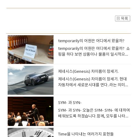
temporarily의 어원은 어디에서 왔을까?
temporarily의 어원은 어디에서 왔을까? 쇼
핑을 하다 보면 상품이나 물품이 일시적으로
없을 때 나오는 표현이 바로temporarily out
of stock입니다 We regret this service
제네시스(Genesis) 차이름이 창세기.
is temporarily unavailable. 유감스럽게도
이 서비스가 일시적으로 제공이 되지 않습니
제네시스(Genesis) 차이름이 창세기. 현대
다. 이 temporarily(일시적으로)가 박자와 시
자동차에서 새로운시대를 연다..라는 의미에
간을 나타내는 라틴어 Tempo- 에서 왔다고
서 제네시스를 만들었죠. 여기서 Gen(e)- 가
합니다. 그리고 Tempo-는 접두어로도 쓰이
뭘가요? 바로 시작. 기원 .발생이란 뜻입니
고Contemporary(동시대의)처럼 중간에 들
다.gen은 그리스어로 '낳다'라는 의미가 있습
SYM- 과 SYN-
어가 쓰이기도 합니다. 오늘은 일시적이고 순
니다.한 생명체의 기원인 유전자가 Gene 이
SYM- 과 SYN- 오늘은 SYM- SYN- 에 대하여
간에 관련된 표현인 Tempo에 집중해 보도록
지요Genesis는 기원, 발생 이라는 뜻이며,
배워보도록 하겠습니다.함께, 모두를 나타내
하겠습니다. 1. tempo- 접두어로 쓰일
성경에서는 창세기를 의미합니다 Gen- 은
는 말은 신문과 TV등 여러 매체에서 자주 나
때. tempo 는 시간(time)을 말하는 것이 아
birth, to born 이라는 의미로 시작을 뜻하
옵니다. sympathy는 동정, 공감 이라는 뜻
니면음악용어로 박자, 속도, 빠르기 등을 나
고 産 이라는 의미로도 바꿀 수 있습니다. 이
입니다가죽제품의 사용설명서에 자주나오는
Time을 나타내는 여러가지 표현들
타냅니다. 그래서 현대의 바쁜 도시생활을