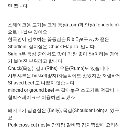
면 됩니다
스테이크용 고기는 크게 등심(Loin)과 안심(Tenderloin)
으로 나뉠수 있어요
한국인이 선호하는 꽃등심은 Rib Eye구요, 채끝은
Shortloin, 살치살은 Chuck Flap Tail입니다.
Sirloin은 등심 중에서도 맛이 가장 좋아 Sir이라는 경어
가 붙여진 부위라고 합니다,
Chuck(목심), 갈비(Ribs), 우둔(Rump)도 있습니다
샤부샤부는 brisket(양지)차돌박이도 맛있지만 저렴하게
Shaved beef 도 나쁘지 않습니다
minced or ground beef 는 갈아놓은 소고기로 떡갈비나
함박스테이크로 이용하면 되겠죠
돼지고기 삼겹살은 (Belly), 목심(Shoulder Loin)이 있구
요
Pork cross cut rips는 감자탕 갈비찜 김치찜할때 요리해