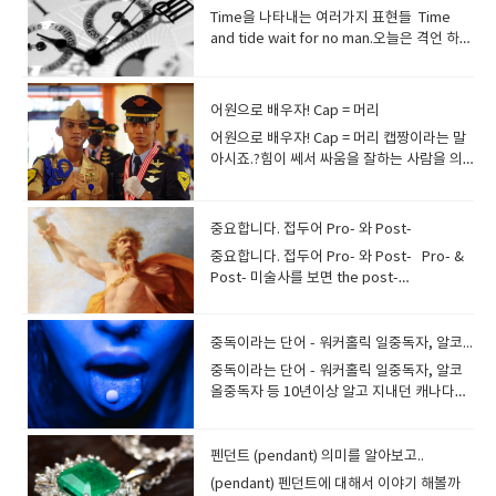
럴 때는 한자가 좋군요. 그래서 발전기라는 단
synthetic 은 합성물질이라는 뜻을 가지고
the fast tempo of city life. 라고 합니
Time을 나타내는 여러가지 표현들 Time
어도 generator 라고 말합니다.제너레이터
있는데, SYM- SYN- 접두어 어원은 with
다. temporary(=momentary) 는 원래 not
and tide wait for no man.오늘은 격언 하나
는 전기를 발생시키는 발전기입니
together 혹은 same 이라는 의미를 가지고
lasting or needed for very long 이라고
로 시작합니다. 살다보니 아쉬운 순간들이 많
다. generate는발생시키다, 만들어 내다 라
있습니다. 접두사 syn-은 그리스어의
해서일시적인 임시변통의 것이라는 의미를
은데,그것은 “무엇인가를 해야 할 때를 놓친
는 뜻입니다.regenerate 재생되다
syn(with)에서 파생되며, " 함께 동시에 " 를
나타내고, 흔히 말하는 아르바이트를
경우가 대부분입니다.” Time and tide wait
generation 세대(비슷한 연령층), 1세대(약
어원으로 배우자! Cap = 머리
의미하는 단어를 만듭니다.『함께』를 의미
seasonal job(특히 관광지 등) 또
for no man.세월은 사람을 기다리지 않는
30년) gene 유전자gender 성별general 일
하는 접두사 "syn-"은 뒤에, m, p, b가 오면,
어원으로 배우자! Cap = 머리​ 캡짱이라는 말
는 temporary work/job 으로 쓰는 경우가
다 Time 하나로도 충분한데 왜 tide가 들어
반적인, 보통의generalize 일반화하다
syn-이 sym-로 바뀝니
아시죠.?힘이 쎄서 싸움을 잘하는 사람을 의
많습니다. In 1999, the number of
간 걸까요?예전엔 배를 몰고 나가고 싶을때
generally 일반적으로, 대게 보통 비금속계
다. Sympathy.“syn-”은 『함께』라는 의
미합니다. 제일, 가장 이라는 단어 대신 캡짱
temporary workers exceeded that of
아무때나 나갈수 있는 것이 아니라 물때를 알
원소에는 「-gen」이 붙는 말이 많네요.그것
미를 가지고 있습니다. "pathy"는 "감각 · 마
을 쓰는 사람도 있습니다.여기에 나오는 캡에
regular workers. 1999년 임시직 노동자의
아야 나갈수 있었습니다 time 시간 또는 세월
은 다른 원소와 연결되어 다른 물질을 "생
음"이라는 의미가 있고, "마음을 함께한
대해서 이야기 해봅시다. 먼저 Cap은 미국 속
수가 정규직 노동자의 수를 초과하였다. 대
이라는 뜻이고tide는 조수, 밀물과 썰물이라
중요합니다. 접두어 Pro- 와 Post-
산"하기 때문입니다. oxygen 산소
다"⇒ "공감 · 동정"이라는 뜻이 있습니
어로 두목이라는 말이 있답니다. 어원은 선장
통령 유고 시에 부통령이나 국무총리가일시
는 뜻인데tide는 고어로 세월 또는 때라는 뜻
hydrogen 수소 nitrogen 질
중요합니다. 접두어 Pro- 와 Post- Pro- &
다 anti-가 붙으면 반대의 의미를 만들어 냅니
과 대장을 뜻하는 Captain에서 온 것이라고
적으로 대통령 직무를 수행할 경우에도 같습
도 있습니다 time and tide는 세월로 해석하
소 halogen할로겐 gen- 이 함께 라는 뜻의
Post- 미술사를 보면 the post-
다.antipathy 반감 ⇔ sympaty (공감, 동
합니다. 그러고 보니 캐러비안의 해적을 보면
니다. 영화 에어포스1에서 장관들이 난리통에
면 되겠습니다.man은 사람 인간이라는 뜻입
Con- 과 만나서 congenial 이라는 단어가 있
impressionists 후기인상파에 세잔 고흐 고
정) syn-"이 들어가는 말은 많습니다싱크로
군인들 외에 해적 중 대장급들이 쓰는 모자들
대화하는 장면을 보면,When the President
니다.문장에서 no는 문장 전체의 부정으로 해
습니다 무슨뜻일까요? 한번 유추해보세요함
갱이 나옵니다 그런데 제가 알고 있던 post
나이즈드 수영, 심포니, 신디사이저, 신드롬,
이 상당히 남달랐습니다. 대문자를 영어로
has a temporary disability the Vice-
석할수 있어요- wait for ~을 기다리다 오늘
께 발생하다??.. congenial마음이 맞는[통하
는 정보를 사이트에 올리는것을 포스트라고
중독이라는 단어 - 워커홀릭 일중독자, 알코올중독자 등
시너지, 신디케이트등등synchronized
"Capital letter"이라 하는데 원래 어원은
President becomes President pro
은 시간을 나타내는 말들을 한번 정리해봅니
는]성격에 맞는 이라는 뜻입니다.a
하던데접두사 post-는 무엇인가의 뒤이어 나
swimming ⇒ 싱크로나이즈드 스위밍 : 수중
Capit 으로 head 즉 머리를 뜻합니다. 그래
중독이라는 단어 - 워커홀릭 일중독자, 알코
tem. 이라는 표현이 나오는데 이 pro tem의
다. Chrono- Chrono- 는 그리스어로 time,
congenial friend 마음이 통하는 친구a
타난 후속편을 말할 때도 쓰더라구요. 그러고
발레 symphony ⇒ 심포니 : 교향곡synergy
서 Capital은 나라의 중요한 곳이라는 뜻으로
올중독자 등 10년이상 알고 지내던 캐나다의
어원이 바로 pro tempore 라고 해서일시적
즉, 시간을 나타내는 말입니다 하지만 사람들
congenial colleague 마음 맞는 동료 de-
보니 제가 좋아하는 피터드러커 교수의 '자본
⇒ 시너지 : 동반 상승효과
수도를 나타내고 자본주의에서는 자본금을
캐롤을 만났습니다한국사람들은 대부분 워커
으로, 임시로 라는 뜻을 가지지만, 대개 직무
이 Chrono- 라는 표현을 본것은손목시계에
와 함께 쓰면 degenerate,de는 나쁜 부정
주의 이후의 사회'라는 책도“Post-
syn+energy(힘)syndicate ⇒ 신디케이트:
말합니다. 머리의 → 나라의 머리 도시 → 수
홀릭이라는 말을 하더군요...실제로 대화를 하
대행을 말할 때 씁니다. 형용사형인
서 많이 봤을 겁니다. 시침 초침 분침 외에 작
의 뜻이 들어갑니다악화되다퇴폐적인, 타락
Capitalism society” 였습니다. 접두사의
연합체 TOEFL이나 IELTS에서 자주보는 단
도= capital city (​​특정 산업 분야의 중심지)
다 보면 이런말을 쉽게 듣고 쓰게 됩니다.한번
펜던트 (pendant) 의미를 알아보고..
temporary의 동사형은 temporize 라고 하
은 원들이 2개에서 3개 정도 더 있는바로 그
한이라는 의미가 됩니다 in 과 함께 쓰면
post-는 라틴어의 post(behind, after)에서
어 "photosynthesis"도 있습니다.photo =
머리의 → 가장 중요한 (물건) → capital 자산
봅시다. 우리 아빠는 일벌레예요. My dad's a
는데이는 임시방편을 취하다, 시세에 따르다,
파일럿 시계를 Watch 라고 하지않고
(pendant) 펜던트에 대해서 이야기 해볼까
ingenious가 됩니다.뜻은 기발한 독창적인
유래하여 ' 후의 , 다음 ' 등을 의미하는 단어를
빛, syn- = 함께, thesis = 두다 ⇒