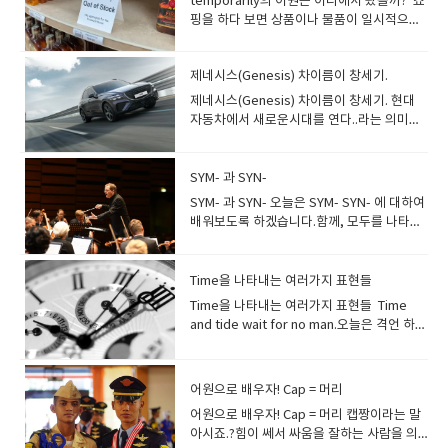
temporarily의 어원은 어디에서 왔을까? 쇼
핑을 하다 보면 상품이나 물품이 일시적으로
없을 때 나오는 표현이 바로temporarily out
of stock입니다 We regret this service
제네시스(Genesis) 차이름이 창세기.
is temporarily unavailable. 유감스럽게도
이 서비스가 일시적으로 제공이 되지 않습니
제네시스(Genesis) 차이름이 창세기. 현대
다. 이 temporarily(일시적으로)가 박자와 시
자동차에서 새로운시대를 연다..라는 의미에
간을 나타내는 라틴어 Tempo- 에서 왔다고
서 제네시스를 만들었죠. 여기서 Gen(e)- 가
합니다. 그리고 Tempo-는 접두어로도 쓰이
뭘가요? 바로 시작. 기원 .발생이란 뜻입니
고Contemporary(동시대의)처럼 중간에 들
다.gen은 그리스어로 '낳다'라는 의미가 있습
SYM- 과 SYN-
어가 쓰이기도 합니다. 오늘은 일시적이고 순
니다.한 생명체의 기원인 유전자가 Gene 이
SYM- 과 SYN- 오늘은 SYM- SYN- 에 대하여
간에 관련된 표현인 Tempo에 집중해 보도록
지요Genesis는 기원, 발생 이라는 뜻이며,
배워보도록 하겠습니다.함께, 모두를 나타내
하겠습니다. 1. tempo- 접두어로 쓰일
성경에서는 창세기를 의미합니다 Gen- 은
는 말은 신문과 TV등 여러 매체에서 자주 나
때. tempo 는 시간(time)을 말하는 것이 아
birth, to born 이라는 의미로 시작을 뜻하
옵니다. sympathy는 동정, 공감 이라는 뜻
니면음악용어로 박자, 속도, 빠르기 등을 나
고 産 이라는 의미로도 바꿀 수 있습니다. 이
입니다가죽제품의 사용설명서에 자주나오는
Time을 나타내는 여러가지 표현들
타냅니다. 그래서 현대의 바쁜 도시생활을
럴 때는 한자가 좋군요. 그래서 발전기라는 단
synthetic 은 합성물질이라는 뜻을 가지고
the fast tempo of city life. 라고 합니
Time을 나타내는 여러가지 표현들 Time
어도 generator 라고 말합니다.제너레이터
있는데, SYM- SYN- 접두어 어원은 with
다. temporary(=momentary) 는 원래 not
and tide wait for no man.오늘은 격언 하나
는 전기를 발생시키는 발전기입니
together 혹은 same 이라는 의미를 가지고
lasting or needed for very long 이라고
로 시작합니다. 살다보니 아쉬운 순간들이 많
다. generate는발생시키다, 만들어 내다 라
있습니다. 접두사 syn-은 그리스어의
해서일시적인 임시변통의 것이라는 의미를
은데,그것은 “무엇인가를 해야 할 때를 놓친
는 뜻입니다.regenerate 재생되다
syn(with)에서 파생되며, " 함께 동시에 " 를
나타내고, 흔히 말하는 아르바이트를
경우가 대부분입니다.” Time and tide wait
generation 세대(비슷한 연령층), 1세대(약
어원으로 배우자! Cap = 머리
의미하는 단어를 만듭니다.『함께』를 의미
seasonal job(특히 관광지 등) 또
for no man.세월은 사람을 기다리지 않는
30년) gene 유전자gender 성별general 일
하는 접두사 "syn-"은 뒤에, m, p, b가 오면,
어원으로 배우자! Cap = 머리​ 캡짱이라는 말
는 temporary work/job 으로 쓰는 경우가
다 Time 하나로도 충분한데 왜 tide가 들어
반적인, 보통의generalize 일반화하다
syn-이 sym-로 바뀝니
아시죠.?힘이 쎄서 싸움을 잘하는 사람을 의
많습니다. In 1999, the number of
간 걸까요?예전엔 배를 몰고 나가고 싶을때
generally 일반적으로, 대게 보통 비금속계