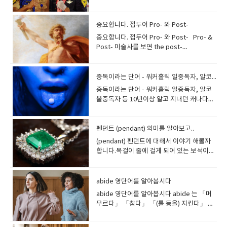
다. Sympathy.“syn-”은 『함께』라는 의
미합니다. 제일, 가장 이라는 단어 대신 캡짱
temporary workers exceeded that of
아무때나 나갈수 있는 것이 아니라 물때를 알
원소에는 「-gen」이 붙는 말이 많네요.그것
미를 가지고 있습니다. "pathy"는 "감각 · 마
을 쓰는 사람도 있습니다.여기에 나오는 캡에
regular workers. 1999년 임시직 노동자의
아야 나갈수 있었습니다 time 시간 또는 세월
은 다른 원소와 연결되어 다른 물질을 "생
음"이라는 의미가 있고, "마음을 함께한
대해서 이야기 해봅시다. 먼저 Cap은 미국 속
수가 정규직 노동자의 수를 초과하였다. 대
이라는 뜻이고tide는 조수, 밀물과 썰물이라
중요합니다. 접두어 Pro- 와 Post-
산"하기 때문입니다. oxygen 산소
다"⇒ "공감 · 동정"이라는 뜻이 있습니
어로 두목이라는 말이 있답니다. 어원은 선장
통령 유고 시에 부통령이나 국무총리가일시
는 뜻인데tide는 고어로 세월 또는 때라는 뜻
hydrogen 수소 nitrogen 질
중요합니다. 접두어 Pro- 와 Post- Pro- &
다 anti-가 붙으면 반대의 의미를 만들어 냅니
과 대장을 뜻하는 Captain에서 온 것이라고
적으로 대통령 직무를 수행할 경우에도 같습
도 있습니다 time and tide는 세월로 해석하
소 halogen할로겐 gen- 이 함께 라는 뜻의
Post- 미술사를 보면 the post-
다.antipathy 반감 ⇔ sympaty (공감, 동
합니다. 그러고 보니 캐러비안의 해적을 보면
니다. 영화 에어포스1에서 장관들이 난리통에
면 되겠습니다.man은 사람 인간이라는 뜻입
Con- 과 만나서 congenial 이라는 단어가 있
impressionists 후기인상파에 세잔 고흐 고
정) syn-"이 들어가는 말은 많습니다싱크로
군인들 외에 해적 중 대장급들이 쓰는 모자들
대화하는 장면을 보면,When the President
니다.문장에서 no는 문장 전체의 부정으로 해
습니다 무슨뜻일까요? 한번 유추해보세요함
갱이 나옵니다 그런데 제가 알고 있던 post
나이즈드 수영, 심포니, 신디사이저, 신드롬,
이 상당히 남달랐습니다. 대문자를 영어로
has a temporary disability the Vice-
석할수 있어요- wait for ~을 기다리다 오늘
께 발생하다??.. congenial마음이 맞는[통하
는 정보를 사이트에 올리는것을 포스트라고
중독이라는 단어 - 워커홀릭 일중독자, 알코올중독자 등
시너지, 신디케이트등등synchronized
"Capital letter"이라 하는데 원래 어원은
President becomes President pro
은 시간을 나타내는 말들을 한번 정리해봅니
는]성격에 맞는 이라는 뜻입니다.a
하던데접두사 post-는 무엇인가의 뒤이어 나
swimming ⇒ 싱크로나이즈드 스위밍 : 수중
Capit 으로 head 즉 머리를 뜻합니다. 그래
중독이라는 단어 - 워커홀릭 일중독자, 알코
tem. 이라는 표현이 나오는데 이 pro tem의
다. Chrono- Chrono- 는 그리스어로 time,
congenial friend 마음이 통하는 친구a
타난 후속편을 말할 때도 쓰더라구요. 그러고
발레 symphony ⇒ 심포니 : 교향곡synergy
서 Capital은 나라의 중요한 곳이라는 뜻으로
올중독자 등 10년이상 알고 지내던 캐나다의
어원이 바로 pro tempore 라고 해서일시적
즉, 시간을 나타내는 말입니다 하지만 사람들
congenial colleague 마음 맞는 동료 de-
보니 제가 좋아하는 피터드러커 교수의 '자본
⇒ 시너지 : 동반 상승효과
수도를 나타내고 자본주의에서는 자본금을
캐롤을 만났습니다한국사람들은 대부분 워커
으로, 임시로 라는 뜻을 가지지만, 대개 직무
이 Chrono- 라는 표현을 본것은손목시계에
와 함께 쓰면 degenerate,de는 나쁜 부정
주의 이후의 사회'라는 책도“Post-
syn+energy(힘)syndicate ⇒ 신디케이트:
말합니다. 머리의 → 나라의 머리 도시 → 수
홀릭이라는 말을 하더군요...실제로 대화를 하
대행을 말할 때 씁니다. 형용사형인
서 많이 봤을 겁니다. 시침 초침 분침 외에 작
의 뜻이 들어갑니다악화되다퇴폐적인, 타락
Capitalism society” 였습니다. 접두사의
연합체 TOEFL이나 IELTS에서 자주보는 단
도= capital city (​​특정 산업 분야의 중심지)
다 보면 이런말을 쉽게 듣고 쓰게 됩니다.한번
펜던트 (pendant) 의미를 알아보고..
temporary의 동사형은 temporize 라고 하
은 원들이 2개에서 3개 정도 더 있는바로 그
한이라는 의미가 됩니다 in 과 함께 쓰면
post-는 라틴어의 post(behind, after)에서
어 "photosynthesis"도 있습니다.photo =
머리의 → 가장 중요한 (물건) → capital 자산
봅시다. 우리 아빠는 일벌레예요. My dad's a
는데이는 임시방편을 취하다, 시세에 따르다,
파일럿 시계를 Watch 라고 하지않고
(pendant) 펜던트에 대해서 이야기 해볼까
ingenious가 됩니다.뜻은 기발한 독창적인
유래하여 ' 후의 , 다음 ' 등을 의미하는 단어를
빛, syn- = 함께, thesis = 두다 ⇒
· 자본 그리고 특이하게 쓰이는 의미도 있습니
workaholic. 일 중독자는 WORKAHOLIC,알
타협하다 의 의미를 가집니다.또 다른 형용사
Chronos watch 라고 합니다.chronos 크로
합니다.목걸이 줄에 걸게 되어 있는 보석이라
이란 뜻이 됩니다. ingenious idea 기발한 아
만듭니다. post (뒤에) + pone (두다(=put))
photosynthesis “광합성” Symphony 교
다capital sentence 는 가장 중요한 형이라
코올 중독자는 alcoholic,약물중독은 addict
형인 temporal은 시간의/ 일시적인 이라는
노스는 (시간의 신)을 뜻하기도 합니다 이
는 뜻이죠영영사전으로 찾아보면 a piece of
이디어 독창적아이디어good idea 보다 세련
= postpone (연기하다, 미루다)post (~후)
향곡, 심포니Sym 이 same을 말하고 phon-
고 해서 사형이 됩니다. 그리고 이 Capital은
를 써서 약물중독자는 drug addict,춤바람
뜻을 가지고,temporal context는 형사물에
chrono- 는 다른 단어와 결합하여 많이 쓰이
jewelry that hangs on a chain or a cord
된 표현이죠..한번써보세요 친구가 기발한 생
+ war (전쟁) = postwar (전후) Post-war
은 소리를 뜻합니다합주를 생각해보세요. 다
치명적인 이라는 뜻도 있습니다. 그래서
난 무도광인 사람을 말할 때는 dancing
서 알리바이를 설명할 때 나오는 표현인데 바
는데,syn- 과 어울려서, 동시발생, 동시성을
which is worn around your neck이라는 뜻
각을하면 오! 인지니어스 아이디어. 이렇게 말
abide 영단어를 알아봅시다
Europe was heavily damaged, but
양한 악기가 만들어내는 하나의 소
Capital error 는 치명적인 실수라고 하셔야
mania ....뭔가에 빠진 사람을 표현하는 단어
로 ‘시간적 정황’을 말합니다. 2. tempo 가
synchronism 이라고 하고, 때가 맞지 않거
이 나옵니다 pendant는 목걸이에 걸어서 이
이죠.
recovered.전후의 유럽은 상당한 피해를 입
리! Mozart's symphonic works 모차르트
abide 영단어를 알아봅시다 abide 는 「머
합니다. 바닷가 끝에 톡 튀어나온 땅을 영어
가 다양하네요이왕 하는 거, 제대로 정리해봅
중간에 끼인 형태 즉석에서 행하는 연설이나
나 시대착오를 말할 때는anachronism(=old
쁘게 하는겁니다. 목걸이와 착각할 수도 있
었지만, 회복되었다. postpone은 일정을 달
의 교향곡 작품들 Beethoven’s Fifth
무르다」 「참다」 「(룰 등을) 지킨다」 라
로 Cape이라고 합니다. cape 도 cap (어원 :
시다. -holic 사용많은 사람들이 커피를 마시
원고 없이 짧게 말하는 연설에도 이 tempo가
fashioned, out of date) 이라고 하지
지만, 정확히는 목걸이에 매달려 있는 것 - 장
력 뒤쪽에 다시 놓는 것을 상상하면 될듯해
Symphony 베토벤의 교향곡 제5번 Girl
는 뜻을 가지고 있어요오늘은 abide 에 대해
머리)에서 유래합니다. 바다로 튀어나온 육지
면서 하루를 시작하는 경우가 많아요. 게다가
쓰이는데,바로 extemporary(즉석의, 즉흥
요.asynchronism은 비동시성을 뜻합니
신구를 의미해요. [pend 매달리다, 매달다] +
요. 「put off~: 연기하다」와 같은 뜻이에
group´s performances are much better
간단히 알려드립니다. 「(룰 등)을 지킨다」
를 머리에 내다보고 있는 것입니다.우리 말로
커피를 마시지 않으면 일이 안되는 사람들도
적인) 라고 합니다. 그리고 부사형인
다 chronicle은 「연대기」를 의미하고, 어