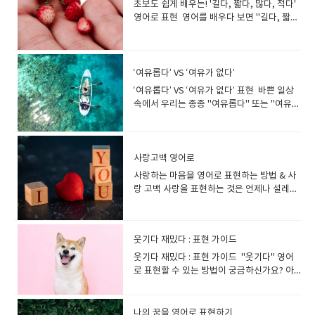
내내 재미있었어.)I’m delighted. 정말 기뻐
He sauntered into the room with
초보도 쉽게 배우는! '길다, 짧다, 많다, 적다'
가장 자연스러운 표현입니다.▶​ 연애 여부를
있는 대화까지 완벽하게 정리해 드릴게
tulips are in full bloom. (튤립이 만개했
요 I’m delighted to be here. (여기 오게 되
confidence.(그는 자신감 있게 느긋하게 방
영어로 표현 영어를 배우다 보면 "길다, 짧
묻거나 말할 때 가장 많이 쓰이는 표현이에
요! '밝다'를 영어로 표현하는 다양한 방
어.) Breeze 산들바람 A gentle breeze
어 기뻐요.)I’m thrilled. 신나고 기뻐요 I’m
에 들어왔다.) Pace → 서성거리다, 빠르게
다, 많다, 적다" 같은 기본적인 형용사를 어떻
요! (2) "I'm not in a relationship." - 연애
법"밝다"는 단순히 빛이 강한 상태뿐만 아니
makes me feel refreshed. (산들바람이 나
thrilled to see my favorite band live! (내
걷다He paced back and forth nervously.
게 표현해야 할지 헷갈릴 때가 많아요~. 단순
중이 아님을 강조할 때I'm not in a
라, 분위기가 밝다, 사람이 밝다, 성격이 밝다
를 상쾌하게 해.) Picnic 소풍 Let’s go on a
가 좋아하는 밴드를 직접 보게 돼서 너무 기
(그는 초조하게 앞뒤로 서성거렸다.) Stride
히 단어 하나만 외우고 끝이 아니라, 다양한
relationship.나는 연애 중이 아니야.▶​ 공식
등 여러 가지 의미로 사용됩니다. 상황별로 어
picnic this weekend! (이번 주말에 소풍 가
뻐!)---- 상황에 따라 더 자연스러운 표현을 선
→ 큰 걸음으로 걷다She strode into the
표현을 직접 써보고 말해보면 자연스러운 언
적인 자리나 조금 더 정중한 표현이 필요할 때
‘여유롭다’ VS ‘여유가 없다’
떤 표현을 써야 하는지 알아볼까요? 기본 표
자!) Sunshine 햇살 I love feeling the
택하면, 영어가 훨씬 매끄러워져요!‘신난다’
office like a boss.(그녀는 보스처럼 사무실
어가 될 수 있어요~ 1. '길다' 영어로 표현하
사용하면 좋습니다. (3) "I'm available." - 연
‘여유롭다’ VS ‘여유가 없다’ 표현 바쁜 일상
현Bright → 밝은, 눈부신The sun is very
warm sunshine in spring. (봄의 따뜻한 햇
영어로 자연스럽게 표현하는 방법◆​ 가장 기
로 성큼성큼 걸어 들어갔다.) March → 군대
는 다양한 방법✅ 기본적인 표현 long : 길이
애할 준비가 되어 있음 I'm available. 난 연애
속에서 우리는 종종 "여유롭다" 또는 "여유가
bright today. (오늘은 태양이 매우 밝
살을 느끼는 게 좋아.) Warmth 따뜻함 The
본적인 표현I’m excited. 신나요, 기대돼요
처럼 힘차게 걷다The soldiers marched
또는 시간이 길 때 사용 The bridge is
할 준비가 됐어.▶​ "Available"은 "이용 가능
없다"는 표현을 사용합니다. 그런데 영어로
다.) Light → 밝은, 가벼운The room is light
warmth of spring makes me happy. (봄
I’m excited about the concert! (콘서트가
through the field.(군인들이 들판을 힘차게
long. (그 다리는 길다.) This book is too
하다"는 뜻이지만, 연애에서는 "현재 연애 상
어떻게 표현할 수 있을까요? 👉 ‘여유롭다’를
and airy. (그 방은 밝고 통풍이 잘 된다.) 조
의 따뜻함이 날 기쁘게 해.) Allergy 알레르기
기대돼!)I’m pumped. (완전) 신났어! I’m so
행진했다.) Limp → 다리를 절뚝거리며 걷다
long to read in one day. (이 책은 하루 만
대가 없는 상태"를 의미할 수 있습니다. (4)
영어로 자연스럽게 표현하는 방법부터👉 ‘여
금 더 자연스러운 표현Radiant → 빛나는, 눈
I have a pollen allergy in spring. (나는 봄
pumped for the game! (경기 너무 기대
He limped after injuring his ankle.(그는
에 읽기엔 너무 길다.) ✅ 길이가 길
"I'm on my own." - 혼자 지내고 있다는 느
유가 없다’는 상황에서 사용할 수 있는 다양한
사랑고백 영어로
부신She has a radiant smile. (그녀는 눈부
에 꽃가루 알레르기가 있어.) Gardening 원
돼!)I’m hyped. (에너지 넘치게) 신났어! I’m
발목을 다친 후 절뚝거리며 걸었
때 extended : 연장된, 길게 늘어진 He
낌 I'm on my own. 나는 혼자야.▶​ 연애뿐만
표현까지 자연스럽게 감정을 전달할 수 있도
신 미소를 가지고 있다.) Luminous → 빛을
예 Spring is a perfect time for
hyped about our trip! (우리 여행 완전 신
사랑하는 마음을 영어로 표현하는 방법 & 사
다.) Stagger → 비틀거리다The drunk man
took an extended break. (그는 긴 휴식을
아니라 독립적인 생활을 의미할 때도 사용 가
록 도와드릴게요! 😊 1. ‘여유롭다’ 영어로?
발하는, 환한The stars were luminous in
gardening. (봄은 원예를 하기에 딱 좋은 시
나!)--- *‘Excited’는 가장 기본적인 표현이지
랑 고백 사랑을 표현하는 것은 언제나 설레는
staggered down the street.(술 취한 남자
취했다.) an extended lunch hour (길어진
능합니다. (5) "I'm not seeing anyone." -
기본 표현부터 알아보자‘여유롭다’는 상황에
the night sky. (별들이 밤하늘에서 빛났
기야.) Nature 자연 Spring is the best
만, 더 강한 감정을 나타내는 표현들도 있어
일이지만, 영어로 고백하려면 더 고민될 수 있
가 길에서 비틀거리며 걸었다.) 뛰다(Run)
점심시간) lengthy : 너무 길어서 지루한 느
현재 데이트하는 사람이 없음 I'm not
따라 여유로운 시간, 경제적 여유, 마음의 여
다.) 성격이 밝다? 분위기가 밝다?Cheerful
season to enjoy nature. (봄은 자연을 즐기
요!◆​ ‘신난다’의 다양한 영어 표현(1) 강하게
습니다. "I love you"라는 표현이 가장 흔하
영어로 표현하는 다양한 방법 Run → 기본적
낌 The speech was lengthy and
seeing anyone. 나는 누구와도 데이트하고
유 등으로 구분할 수 있습니다.각 상황에 맞는
→ 명랑한, 활기찬He always has a
기에 최고의 계절이야.) 이제 이 단어들을 활
신난 감정을 표현할 때I’m over the moon.
지만, 영어에는 다양한 뉘앙스를 담아 사랑을
인 뛰다She runs every morning to stay
boring. (그 연설은 길고 지루했다.) ✅ 대화
있지 않아.▶​ "see someone"은 "누군가와
적절한 영어 표현을 배워볼까요? ✅ 1) 시간
cheerful attitude. (그는 항상 명랑한 태도
용해서 문장을 만들어볼까요? 봄에 대화할
웃기다 재밌다 : 표현 가이드
기분이 날아갈 것 같아 I’m over the moon
전할 수 있는 표현들이 많습니다. 사랑하는 마
fit.(그녀는 건강을 위해 매일 아침 뛴다.) Jog
예문A: How long is this movie? (이 영화
데이트하다"라는 뜻입니다. "솔로"와 관련
을 여유롭게 즐길 때👉 Relaxed / Laid-
를 가지고 있다.) Vibrant → 생기 넘치는The
수 있는 영어 예문 "Spring is finally
about my new job! (새로운 직장 얻게 돼서
음을 영어로 표현하는 방법과 자연스럽게 사
→ 가볍게 조깅하다I like to jog in the park.
웃기다 재밌다 : 표현 가이드 "웃기다" 영어
길이가 얼마나 돼?) B: It's quite long,
된 영어 표현단순히 "나는 솔로다"라는 표현
back / Leisurely ✔ I feel so relaxed on
city is vibrant with colors and music. (그
here!" 드디어 봄이 왔어! "The cherry
너무 기뻐!)I’m on cloud nine. 완전 행복해! I
랑 고백을 하는 영어 문장을 정리해보겠습니
(나는 공원에서 조깅하는 것을 좋아한
로 표현할 수 있는 방법이 궁금하신가요? 아
about three hours. (꽤 길어, 약 세 시간이
뿐만 아니라, 연애와 관련된 다양한 표현을 함
weekends.(주말에는 정말 여유로워.) ✔
도시는 색과 음악으로 생동감이 넘친다.) '어
blossoms are so beautiful this year." 올
felt like I was on cloud nine after
다. 💖 1. 사랑하는 마음을 영어로 표현하는
다.) Sprint → 전력 질주하다He sprinted
니면 "재밌다"를 영어로 자연스럽게 말하고
야.) 2. '짧다' 영어로 표현하는 다양한 방법✅
께 알아두면 더 유용하겠죠? 1. "솔로 생활을
She has a laid-back attitude towards
둡다'를 영어로 표현하는 다양한 방법"어둡
해 벚꽃이 정말 예뻐. "I love going on
hearing the news! (그 소식을 듣고 너무 행
다양한 방법사랑을 표현할 때, 상황과 감정에
to catch the bus.(그는 버스를 잡으려고 전
싶으신가요? 일상에서 자주 쓰는 표현임에도
기본적인 표현 short : 길이, 시간, 내용이 짧
즐기고 있어!" I'm enjoying the single
life.(그녀는 삶을 여유롭게 살아가는 태도를
다"도 마찬가지로 단순한 빛의 부족이 아니
picnics in spring." 나는 봄에 소풍 가는 걸
복했어!)I’m ecstatic. 너무 신나고 기뻐 I’m
따라 적절한 문장을 선택하는 것이 중요합니
력 질주했다.) Dash → 급히 뛰어가다She
불구하고, 막상 영어로 옮기려고 하면 어려운
을 때 She has short hair. (그녀는 짧은 머리
나의 꿈을 영어로 표현하기
life! 나는 솔로 생활을 즐기고 있어!▶​ 연애 중