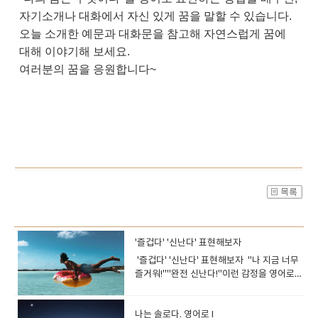
자기소개나 대화에서 자신 있게 꿈을 말할 수 있습니다.
오늘 소개한 예문과 대화문을 참고해 자연스럽게 꿈에
대해 이야기해 보세요.
여러분의 꿈을 응원합니다~
'즐겁다' '신난다' 표현해보자
'즐겁다' '신난다' 표현해보자 "나 지금 너무
즐거워!""완전 신난다!"이런 감정을 영어로
표현하고 싶을 때, 그냥 "I’m happy" 만 쓰시
나요? 하지만 상황에 따라 더 자연스럽고 생
동감 넘치는 표현이 많습니다!오늘은 '즐겁다'
나는 솔로다. 영어로 I