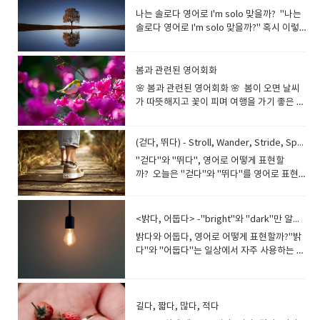
영어로, '신난다' 영어로 표현을 완벽하게 정
나는 솔로다 영어로 I'm solo 맞을까? "나는
리해드릴게요! 영어 원어민처럼 자연스럽게
솔로다 영어로 I'm solo 맞을까?" 혹시 이렇
말할 수 있도록 다양한 표현까지 알려드릴게
게 말해도 되는지 고민되시나요?이 표현이 정
요. ‘즐겁다’ 영어로 자연스럽게 표현하는 방
말 자연스러운지 확신이 서지 않을 수 있습니
법◆ 가장 기본적인 표현I’m happy. 행복해
다. ◈과연 "I'm solo"가 맞는 표현일까요? ◈​
봄과 관련된 영어회화
요, 즐거워요 I’m happy to see you! (너를
원어민은 어떤 표현을 사용할까요? ◈​상황에
🌸 봄과 관련된 영어회화 🌸 봄이 오면 날씨
봐서 즐거워.)I’m glad. 기뻐요, 반가워요 I’m
따라 더 적절한 영어 표현이 있을까요? 이번
가 따뜻해지고 꽃이 피며 여행을 가기 좋은 계
glad we met today. (오늘 만나서 기뻐.)I
글에서는 "나는 솔로다"를 영어로 자연스럽
절이죠! 해외에서도 봄은 매우 인기 있는 계절
feel great. 기분이 좋아요 I feel great
게 표현하는 방법을 쉽고 재미있게 알려드리
입니다. 그래서 봄과 관련된 영어회화를 알아
after the workout! (운동하고 나니까 기분
겠습니다! "나는 솔로다 영어로 I'm solo"
두면 외국인과 자연스럽게 대화를 나누거나,
(걷다, 뛰다) - Stroll, Wander, Stride, Sprint 등등
최고야!)--- 기본적인 표현이지만, 상황에 따
- 정말 맞는 표현일까? 1. "I'm solo"의 기본
여행할 때 유용하게 활용할 수 있어요. 예를
라 더 자연스럽고 감정을 살린 표현이 필요할
"걷다"와 "뛰다", 영어로 어떻게 표현할
의미 "Solo"는 다음과 같은 의미로 사용됩니
들어, 외국 친구가 "How's the weather in
때가 많아요!◆​ ‘즐겁다’의 다양한 영어 표현
까? 오늘은 "걷다"와 "뛰다"를 영어로 표현
다: (음악, 공연) 솔로 공연 - Ex) a solo artist
your country during spring?" (너희 나라
(1) 분위기나 상황이 즐거울 때I’m having
하는 다양한 방법을 예문과 함께 쉽고 재미있
(솔로 가수)(비행, 여행) 혼자 하는 것 - Ex) fly
의 봄 날씨는 어때?)라고 물어보면, 적절하게
fun. (현재) 즐기고 있어요I’m having so
게 정리해 드릴게요! 걷다(Walk) 영어로 표현
solo (혼자 비행하다)혼자 하는 활동 - Ex) He
대답하면 좋겠지요~ 또, 봄을 주제로 한 다양
much fun at this party! (파티가 너무 재밌
하는 다양한 방법 Walk → 기본적인 걷다I
went on a solo trip. (그는 혼자 여행을 떠났
<밝다, 어둡다> -"bright"와 "dark"만 알고 있으면 충분할까요?
한 영단어와 표현을 익혀두면 대화가 훨씬 풍
어요!)It’s enjoyable. 즐거운 시간이야 The
walk to school every morning.(나는 매일
다.) 즉, "I'm solo"라고 하면 원어민들은 주
밝다와 어둡다, 영어로 어떻게 표현할까?"밝
부해진답니다! 봄과 관련된 영단어 봄과 관
trip was really enjoyable. (그 여행은 정말
아침 학교까지 걸어간다.) Stroll → 여유롭게
로 "나는 솔로 가수야" 또는 "나는 혼자 여행
다"와 "어둡다"는 일상에서 자주 사용하는 단
련된 기본적인 영단어부터 알아볼까
즐거웠어.)I’m loving it! (지금) 너무 좋아!
산책하다We strolled along the beach.(우
중이야"라고 이해할 가능성이 높습니다. 2.
어입니다. 그런데 영어로 표현할 때, 단순히
요? Spring 봄 Spring is my favorite
This game is amazing, I’m loving it! (이 게
리는 해변을 따라 여유롭게 걸었다.) Wander
연애에서 "나는 솔로다"를 자연스럽게 표현
"bright"와 "dark"만 알고 있으면 충분할까
season. (봄은 내가 가장 좋아하는 계절이
임 놀라워, 너무 좋아!)(2) 특정 활동이 즐거울
→ 목적 없이 걷다He wandered around
하는 방법 (1) "I'm single." - 가장 일반적인
요? 실제로는 다양한 상황에 따라 여러 표현
야.) Blossom 꽃이 피다 The cherry
때I’m entertained. 재미있어요 I was
the city without a plan.(그는 계획 없이 도
표현I'm single.나는 솔로야.▶ "Single"은
이 있습니다. 오늘은 기본 단어부터 자연스러
blossoms are beautiful in spring. (봄에는
길다, 짧다, 많다, 적다
entertained throughout the movie. (영화
시를 돌아다녔다.) Saunter → 느긋하게 걷다
"미혼" 또는 "연애 중이 아닌 상태"를 뜻하는
운 영어 예문, 그리고 실생활에서 활용할 수
벚꽃이 아름다워.) Bloom 개화하다 The