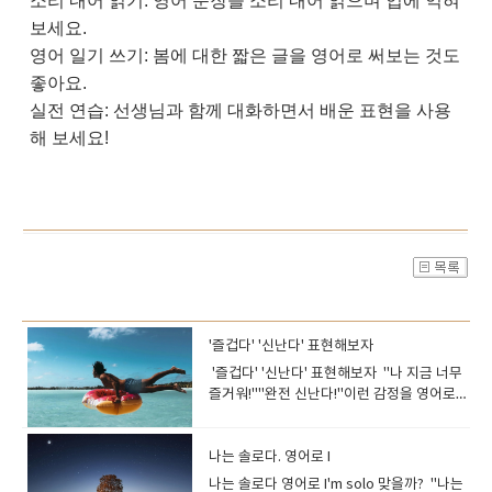
소리 내어 읽기: 영어 문장을 소리 내어 읽으며 입에 익혀
보세요.
영어 일기 쓰기: 봄에 대한 짧은 글을 영어로 써보는 것도
좋아요.
실전 연습: 선생님과 함께 대화하면서 배운 표현을 사용
해 보세요!
'즐겁다' '신난다' 표현해보자
'즐겁다' '신난다' 표현해보자 "나 지금 너무
즐거워!""완전 신난다!"이런 감정을 영어로
표현하고 싶을 때, 그냥 "I’m happy" 만 쓰시
나요? 하지만 상황에 따라 더 자연스럽고 생
동감 넘치는 표현이 많습니다!오늘은 '즐겁다'
나는 솔로다. 영어로 I
영어로, '신난다' 영어로 표현을 완벽하게 정
나는 솔로다 영어로 I'm solo 맞을까? "나는