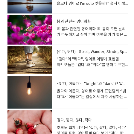
리해드릴게요! 영어 원어민처럼 자연스럽게
솔로다 영어로 I'm solo 맞을까?" 혹시 이렇
말할 수 있도록 다양한 표현까지 알려드릴게
게 말해도 되는지 고민되시나요?이 표현이 정
요. ‘즐겁다’ 영어로 자연스럽게 표현하는 방
말 자연스러운지 확신이 서지 않을 수 있습니
법◆ 가장 기본적인 표현I’m happy. 행복해
다. ◈과연 "I'm solo"가 맞는 표현일까요? ◈​
봄과 관련된 영어회화
요, 즐거워요 I’m happy to see you! (너를
원어민은 어떤 표현을 사용할까요? ◈​상황에
🌸 봄과 관련된 영어회화 🌸 봄이 오면 날씨
봐서 즐거워.)I’m glad. 기뻐요, 반가워요 I’m
따라 더 적절한 영어 표현이 있을까요? 이번
가 따뜻해지고 꽃이 피며 여행을 가기 좋은 계
glad we met today. (오늘 만나서 기뻐.)I
글에서는 "나는 솔로다"를 영어로 자연스럽
절이죠! 해외에서도 봄은 매우 인기 있는 계절
feel great. 기분이 좋아요 I feel great
게 표현하는 방법을 쉽고 재미있게 알려드리
입니다. 그래서 봄과 관련된 영어회화를 알아
after the workout! (운동하고 나니까 기분
겠습니다! "나는 솔로다 영어로 I'm solo"
두면 외국인과 자연스럽게 대화를 나누거나,
(걷다, 뛰다) - Stroll, Wander, Stride, Sprint 등등
최고야!)--- 기본적인 표현이지만, 상황에 따
- 정말 맞는 표현일까? 1. "I'm solo"의 기본
여행할 때 유용하게 활용할 수 있어요. 예를
라 더 자연스럽고 감정을 살린 표현이 필요할
"걷다"와 "뛰다", 영어로 어떻게 표현할
의미 "Solo"는 다음과 같은 의미로 사용됩니
들어, 외국 친구가 "How's the weather in
때가 많아요!◆​ ‘즐겁다’의 다양한 영어 표현
까? 오늘은 "걷다"와 "뛰다"를 영어로 표현
다: (음악, 공연) 솔로 공연 - Ex) a solo artist
your country during spring?" (너희 나라
(1) 분위기나 상황이 즐거울 때I’m having
하는 다양한 방법을 예문과 함께 쉽고 재미있
(솔로 가수)(비행, 여행) 혼자 하는 것 - Ex) fly
의 봄 날씨는 어때?)라고 물어보면, 적절하게
fun. (현재) 즐기고 있어요I’m having so
게 정리해 드릴게요! 걷다(Walk) 영어로 표현
solo (혼자 비행하다)혼자 하는 활동 - Ex) He
대답하면 좋겠지요~ 또, 봄을 주제로 한 다양
much fun at this party! (파티가 너무 재밌
하는 다양한 방법 Walk → 기본적인 걷다I
went on a solo trip. (그는 혼자 여행을 떠났
<밝다, 어둡다> -"bright"와 "dark"만 알고 있으면 충분할까요?
한 영단어와 표현을 익혀두면 대화가 훨씬 풍
어요!)It’s enjoyable. 즐거운 시간이야 The
walk to school every morning.(나는 매일
다.) 즉, "I'm solo"라고 하면 원어민들은 주
밝다와 어둡다, 영어로 어떻게 표현할까?"밝
부해진답니다! 봄과 관련된 영단어 봄과 관
trip was really enjoyable. (그 여행은 정말
아침 학교까지 걸어간다.) Stroll → 여유롭게
로 "나는 솔로 가수야" 또는 "나는 혼자 여행
다"와 "어둡다"는 일상에서 자주 사용하는 단
련된 기본적인 영단어부터 알아볼까
즐거웠어.)I’m loving it! (지금) 너무 좋아!
산책하다We strolled along the beach.(우
중이야"라고 이해할 가능성이 높습니다. 2.
어입니다. 그런데 영어로 표현할 때, 단순히
요? Spring 봄 Spring is my favorite
This game is amazing, I’m loving it! (이 게
리는 해변을 따라 여유롭게 걸었다.) Wander
연애에서 "나는 솔로다"를 자연스럽게 표현
"bright"와 "dark"만 알고 있으면 충분할까
season. (봄은 내가 가장 좋아하는 계절이
임 놀라워, 너무 좋아!)(2) 특정 활동이 즐거울
→ 목적 없이 걷다He wandered around
하는 방법 (1) "I'm single." - 가장 일반적인
요? 실제로는 다양한 상황에 따라 여러 표현
야.) Blossom 꽃이 피다 The cherry
때I’m entertained. 재미있어요 I was
the city without a plan.(그는 계획 없이 도
표현I'm single.나는 솔로야.▶ "Single"은
이 있습니다. 오늘은 기본 단어부터 자연스러
blossoms are beautiful in spring. (봄에는
길다, 짧다, 많다, 적다
entertained throughout the movie. (영화
시를 돌아다녔다.) Saunter → 느긋하게 걷다
"미혼" 또는 "연애 중이 아닌 상태"를 뜻하는
운 영어 예문, 그리고 실생활에서 활용할 수
벚꽃이 아름다워.) Bloom 개화하다 The
내내 재미있었어.)I’m delighted. 정말 기뻐
He sauntered into the room with
초보도 쉽게 배우는! '길다, 짧다, 많다, 적다'
가장 자연스러운 표현입니다.▶​ 연애 여부를
있는 대화까지 완벽하게 정리해 드릴게
tulips are in full bloom. (튤립이 만개했
요 I’m delighted to be here. (여기 오게 되
confidence.(그는 자신감 있게 느긋하게 방
영어로 표현 영어를 배우다 보면 "길다, 짧