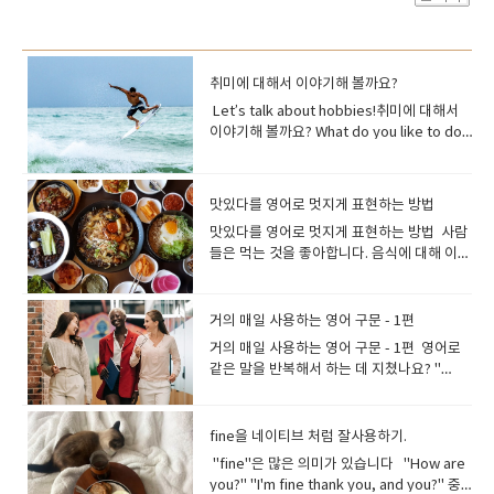
취미에 대해서 이야기해 볼까요?
Let’s talk about hobbies!취미에 대해서
이야기해 볼까요? What do you like to do
for fun? 무엇을 하며 지내는 것을 좋아하세
요? What do you do on the weekends?
주말에는 무엇을 하시나요? What do you
맛있다를 영어로 멋지게 표현하는 방법
do in your free time?여가 시간에는 무엇을
맛있다를 영어로 멋지게 표현하는 방법 사람
하세요? 취미에 대해 이야기하는 것은 영어
들은 먹는 것을 좋아합니다. 음식에 대해 이야
연습을 할 때 자신감을 키우는 좋은 방법이 될
기하고, 사진을 찍고, 맛집을 찾아가는 것을
수 있습니다.오늘은 취미에 대해 이야기하는
좋아하지요.음식은 대화 주제에서 빠질수 없
방법을 한번 알아보아요~ 취미에 대한 질문
는 테마이고.영어로 대화를 하려면 음식과 그
입니다. 스피킹 시험을 준비할때도 도움이 되
거의 매일 사용하는 영어 구문 - 1편
맛을 묘사하는 다양하고 풍부한 영어 표현과
고, 선생님과 대화를 할때 취미에 대해 말하는
거의 매일 사용하는 영어 구문 - 1편 영어로
단어가 필요합니다.맛있는 음식을 먹을 때 자
연습을 해보세요. Tell me, what do you
같은 말을 반복해서 하는 데 지쳤나요? "
연스럽게 나오는 말, "맛있다!" 맛있다!!와 관
enjoy doing in your spare time?여가 시간
How are you? " 또는 "goodbye "와 같은
련된 영어 표현을 알아보아요 Delicious가
에 무엇을 즐기시나요? What do you like
문구말고좀 더 자연스럽게 대화를 원하시나
장 기본적이면서도 흔히 쓰이는 표현이 바로
doing?어떤 일을 좋아하시나요? What sort
요? 거의 매일 사용하는 영어 구문을 모아보
fine을 네이티브 처럼 잘사용하기.
"delicious"입니다. 이 단어는 "맛있다"를 영
of hobbies do you have?어떤 취미가 있나
았습니다. 잘 지내니?라는 말을 좀 더 다양한
어로 표현할 때 가장 먼저 떠오르는 단어에요
"fine"은 많은 의미가 있습니다 "How are
요? Do you have any interests or
말로 바꿔볼 수 있어요~준비되셨나요? 시작
~ Who cooked this? It’s delicious. 누가
you?" "I'm fine thank you, and you?" 중
hobbies?관심사나 취미가 있나요? How