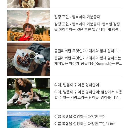
해 볼까요? 어떻게 지내는지 안부를 묻는 문
요리 했어요? 맛있어요. This cake is
학교 영어 교과서에서 배운 이 답은 우리에게
did you get into your hobby?어떻게 취미
구간단한 문장과 실제로 응용 문장도 함께 알
absolutely delicious.이 케이크는 정말 맛
제대로 스며들어 있어, How are you?에 대
를 시작하게 되었나요? Do you have any
아보아요 1.What’s up? - Hey, what’s up? I
있어요. 이 단어를 너무 자주 사용하면 표현이
해 I'm fine이라고 대답하는 사람들이 굉장히
dangerous hobby?위험한 취미가 있나
haven’t seen you in a while! 2.What’s
감정 표현 - 행복하다 기분좋다
지루해질 수 있습니다. 그럼 delicious를 표
많습니다. 인사 할때 'I'm fine'을 사용하는 것
요? Do you have any expensive hobby?
new? - What’s new with you at the
감정 표현 - 행복하다 기분좋다 행복한 감정
현하는 다른 방법을 찾아보죠, 맛있는 음식
이 실수는 아니지만, 네이티브는 다른 의미나
비싼 취미가 있나요? Are there any
moment? How is your job going? 3.How
을 이야기하는 것은 흔한 일입니다. 왜 행복한
을 묘사하기 위해 많은 형용사를 사용합니
장면에서 “Fine”을 많이 사용하고 있습니다.
hobbies you would like to try?시도해 보
are things? - How are things? Are you
지, 어떻게 느끼는지 대화 하는 경우가 아주
다.incredible, amazing, fantastic,
다양한 Fine 사용법을 함께 살펴 볼까
고 싶은 취미가 있나요? How much time do
feeling ok now? 4.How’s life? - How is
많지요.이번에는 행복을 표현할 수 있는 다양
excellent, so good, really good. The
요? 걱정할때 "괜찮아요"의 "Fine" Fine
you spend on your hobbies?취미에 얼마
life? Anything good happening? 5.How’s
한 방법을 살펴보겠습니다. I'm very happy
food here is incredible.이곳의 음식은 정
은 걱정해 주는 상대에게 괜찮아~라고 할때
나 많은 시간을 쓰시나요? Can you make
everything? 6.What have you been up
콩글리쉬란 무엇인가? 예시와 함께 알아보는 재미있는 이야기
right now.I'm happy. I haven't been this
말 맛있어요. This fish is excellent.이 생선
사용할수 있어요. A: You look pale. Are
money while doing something you
to lately?What have you been up to
happy in a long time.오랜만에 이렇게 행복
은 정말 맛있어요. This restaurant’s
you ok?B: I'm fine. I just stayed up late
really like?정말 좋아하는 일을 하면서 돈을
콩글리쉬란 무엇인가? 예시와 함께 알아보는
recently? 7.How’s it going? 누군가가 나
해요. I don't think I can be any happier
dessert selection is to die for.이 레스토
last night.A: 창백해 보여. 괜찮아?B: 괜찮아.
벌 수 있을까요? 답변하는 여러가지 방법이
재미있는 이야기 콩글리쉬(Konglish)는 한
의 안부를 물었을 때 대답하는 문구 1. I’m
right now.지금 이보다 더 행복할 수 없을 것
랑의 디저트 메뉴는 정말 맛있어요. I had the
어젯밤에 늦게 잤어. A: I heard you were
있어요. In my free time I…여가 시간에는
국어와 영어의 혼합어로, 영어 단어가 한국식
fine, thanks. How about you?A: How’s it
같아요. He is very happy.She is so
best hamburger the other day.저는 저번
sick last weekend. Are you OK?B: Yeah,
... When I have some spare time I…여가
발음과 문법에 맞춰 변형된 표현을 말합니다.
going?B: I’m fine, thanks. How are
happy right now. 대부분의 경우, 왜 행복
에 정말 맛있는 햄버거를 먹었습니다. 다양한
I'm fine.A: 지난 주말에 아프셨다고 들었습니
시간이 생기면 ... When I get the time, I…시
한국에서는 영어 단어를 한국어처럼 사용하
you? 2. Pretty good.A: How’s life?B:
한지 설명하게 됩니다. I'm so happy I got a
표현을 말할수 있어요. tasty(풍미가 강하
다. 괜찮아요?B: 네, 괜찮아요. 제안받을때
의미, 발음이 귀여운 영어단어
간이 나면 ... My hobbies are bird-
면서 생긴 독특한 언어 현상으로, 영어권에서
Pretty good. 3.Same as always 4.Can’t
job offer.취업 제안을 받아서 너무 기뻐
고) 맛있는 The soup is really tasty. 수프가
''괜찮습니다 충분합니다'' 거절의 의미 누가
watching / playing sport, etc.취미는 조류
는 이해하기 어려운 경우가 많습니다 모닝
의미, 발음이 귀여운 영어단어: 일상에서 사용
complain 아래의 응답은 부정적이며 기분이
요. I'm so glad I didn't have to go to
정말 맛있어요 Tastes great!지금 맛있는
추천하거나, 제안을 했을 때 저는 충분합니다.
관찰 / 스포츠 등입니다. I like arts and
콜 (Morning Call)"모닝콜"이라는 콩글리쉬
할 수 있는 사랑스러운 단어들 영어를 배우는
좋지 않을 때만 사용해야 합니다. 그러나 보통
work today.오늘 출근하지 않아도 되어서
피자를 먹고 있나요? 이 표현을 써보세요. I’m
라는 의미로 사용되기도 합니다. "No, I'm
crafts. I like doing things with my hands.
는 한국에서 널리 사용되지만, 영어권에서는
과정에서 귀여운 의미와 발음을 가진 단어들
우리가 잘 아는 사람에게만 이러한 응답을 사
너무 기뻐요. It feels so good taking a
so glad I ordered this pizza—it tastes
fine" 처럼 No를 앞에 붙여 말합니다. No,
저는 예술과 공예를 좋아합니다. 저는 손으로
"morning call"이라는 표현을 사용하지 않습
을 알아두면 일상 회화에서 좀 더 사랑스럽고
용하는 편이지요. 1.Not so great,
long vacation.긴 휴가를 보내니 기분이 너
great!이 피자를 주문하길 정말 잘했어요. 정
I'm fine. Thanks. 와 같이 말하는것을 추천합
무언가를 하는 것을 좋아합니다. I enjoy
니다. 대신, 잠에서 깨어나기 위해 설정된 알
따뜻한 표현을 사용할 수 있습니다. 이번 글에
really 2.Could be better 고맙다는 말을
무 좋아요. 누군가에게 물어볼 수 있는 질문
말 맛있어요! This tastes great! Did you
여름 폭염을 설명하는 다양한 표현
니다. 이렇게하면 정중하고 부드러운 느낌이
drawing and painting.그림 그리는 걸 좋아
람이나 전화를 "wake-up call"이라고 합니
서는 의미가 귀여운 영어 단어들을 살펴보고,
전하는 문구 1.I really appreciate
도 말해볼까요? Why are you so happy
add some new spices?정말 맛있어요! 새
됩니다. A: Is there anything I can do for
해요. 나의 취미나 관심사가 무엇인지 말해
다. "Wake-up call"은 특히 호텔에서 투숙객
여름 폭염을 설명하는 다양한 표현* Hot
각 단어의 의미와 발음, 그리고 실제 회화에서
that/it 2.I’m really grateful 3.That’s so
right now?지금 왜 그렇게 행복해? Why are
로운 양념을 추가하셨나요? Wow, [this