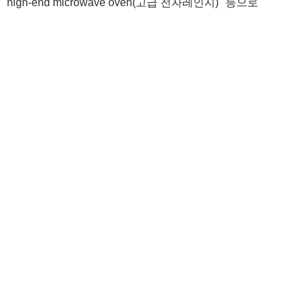
igh-end microwave oven(고급 전자레인지)" 등으로