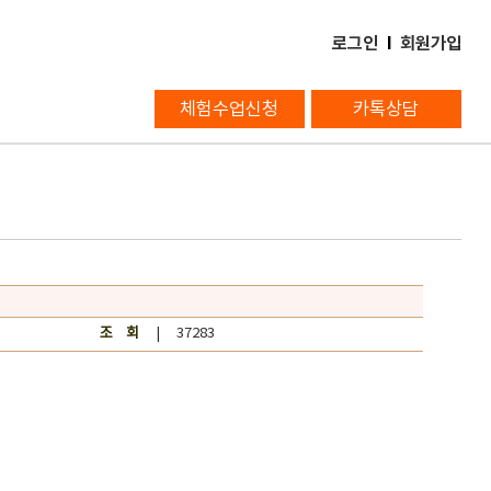
로그인
l
회원가입
체험수업신청
카톡상담
조 회
| 37283