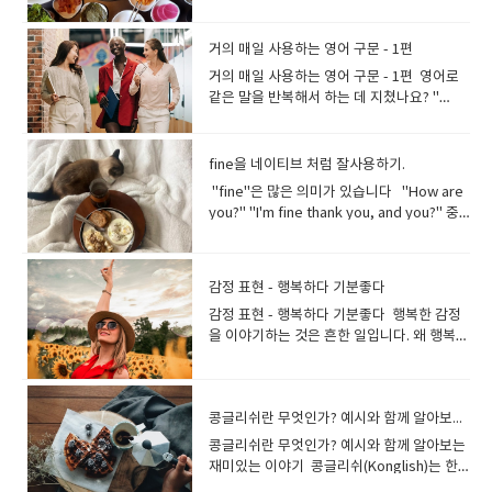
기하고, 사진을 찍고, 맛집을 찾아가는 것을
수 있습니다.오늘은 취미에 대해 이야기하는
좋아하지요.음식은 대화 주제에서 빠질수 없
방법을 한번 알아보아요~ 취미에 대한 질문
는 테마이고.영어로 대화를 하려면 음식과 그
입니다. 스피킹 시험을 준비할때도 도움이 되
거의 매일 사용하는 영어 구문 - 1편
맛을 묘사하는 다양하고 풍부한 영어 표현과
고, 선생님과 대화를 할때 취미에 대해 말하는
거의 매일 사용하는 영어 구문 - 1편 영어로
단어가 필요합니다.맛있는 음식을 먹을 때 자
연습을 해보세요. Tell me, what do you
같은 말을 반복해서 하는 데 지쳤나요? "
연스럽게 나오는 말, "맛있다!" 맛있다!!와 관
enjoy doing in your spare time?여가 시간
How are you? " 또는 "goodbye "와 같은
련된 영어 표현을 알아보아요 Delicious가
에 무엇을 즐기시나요? What do you like
문구말고좀 더 자연스럽게 대화를 원하시나
장 기본적이면서도 흔히 쓰이는 표현이 바로
doing?어떤 일을 좋아하시나요? What sort
요? 거의 매일 사용하는 영어 구문을 모아보
fine을 네이티브 처럼 잘사용하기.
"delicious"입니다. 이 단어는 "맛있다"를 영
of hobbies do you have?어떤 취미가 있나
았습니다. 잘 지내니?라는 말을 좀 더 다양한
어로 표현할 때 가장 먼저 떠오르는 단어에요
"fine"은 많은 의미가 있습니다 "How are
요? Do you have any interests or
말로 바꿔볼 수 있어요~준비되셨나요? 시작
~ Who cooked this? It’s delicious. 누가
you?" "I'm fine thank you, and you?" 중
hobbies?관심사나 취미가 있나요? How
해 볼까요? 어떻게 지내는지 안부를 묻는 문
요리 했어요? 맛있어요. This cake is
학교 영어 교과서에서 배운 이 답은 우리에게
did you get into your hobby?어떻게 취미
구간단한 문장과 실제로 응용 문장도 함께 알
absolutely delicious.이 케이크는 정말 맛
제대로 스며들어 있어, How are you?에 대
를 시작하게 되었나요? Do you have any
아보아요 1.What’s up? - Hey, what’s up? I
있어요. 이 단어를 너무 자주 사용하면 표현이
해 I'm fine이라고 대답하는 사람들이 굉장히
dangerous hobby?위험한 취미가 있나
haven’t seen you in a while! 2.What’s
감정 표현 - 행복하다 기분좋다
지루해질 수 있습니다. 그럼 delicious를 표
많습니다. 인사 할때 'I'm fine'을 사용하는 것
요? Do you have any expensive hobby?
new? - What’s new with you at the
감정 표현 - 행복하다 기분좋다 행복한 감정
현하는 다른 방법을 찾아보죠, 맛있는 음식
이 실수는 아니지만, 네이티브는 다른 의미나
비싼 취미가 있나요? Are there any
moment? How is your job going? 3.How
을 이야기하는 것은 흔한 일입니다. 왜 행복한
을 묘사하기 위해 많은 형용사를 사용합니
장면에서 “Fine”을 많이 사용하고 있습니다.
hobbies you would like to try?시도해 보
are things? - How are things? Are you
지, 어떻게 느끼는지 대화 하는 경우가 아주
다.incredible, amazing, fantastic,
다양한 Fine 사용법을 함께 살펴 볼까
고 싶은 취미가 있나요? How much time do
feeling ok now? 4.How’s life? - How is
많지요.이번에는 행복을 표현할 수 있는 다양
excellent, so good, really good. The
요? 걱정할때 "괜찮아요"의 "Fine" Fine
you spend on your hobbies?취미에 얼마
life? Anything good happening? 5.How’s
한 방법을 살펴보겠습니다. I'm very happy
food here is incredible.이곳의 음식은 정
은 걱정해 주는 상대에게 괜찮아~라고 할때
나 많은 시간을 쓰시나요? Can you make
everything? 6.What have you been up
콩글리쉬란 무엇인가? 예시와 함께 알아보는 재미있는 이야기
right now.I'm happy. I haven't been this
말 맛있어요. This fish is excellent.이 생선
사용할수 있어요. A: You look pale. Are
money while doing something you
to lately?What have you been up to
happy in a long time.오랜만에 이렇게 행복
은 정말 맛있어요. This restaurant’s
you ok?B: I'm fine. I just stayed up late
really like?정말 좋아하는 일을 하면서 돈을
콩글리쉬란 무엇인가? 예시와 함께 알아보는
recently? 7.How’s it going? 누군가가 나
해요. I don't think I can be any happier
dessert selection is to die for.이 레스토
last night.A: 창백해 보여. 괜찮아?B: 괜찮아.
벌 수 있을까요? 답변하는 여러가지 방법이
재미있는 이야기 콩글리쉬(Konglish)는 한
의 안부를 물었을 때 대답하는 문구 1. I’m
right now.지금 이보다 더 행복할 수 없을 것
랑의 디저트 메뉴는 정말 맛있어요. I had the
어젯밤에 늦게 잤어. A: I heard you were
있어요. In my free time I…여가 시간에는
국어와 영어의 혼합어로, 영어 단어가 한국식