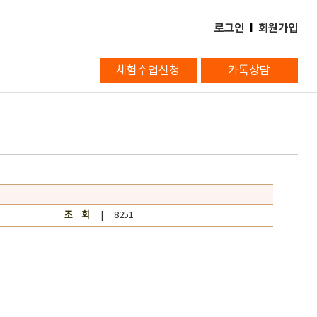
로그인
l
회원가입
체험수업신청
카톡상담
조 회
| 8251