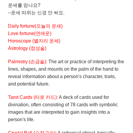
운세를 믿나요?
--운세 따위는 신경 안 써요.
Daily fortune(오늘의 운세)
Love fortune(연애운)
Horoscope (별자리 운세)
Astrology (점성술)
Palmistry (손금술):
The art or practice of interpreting the
lines, shapes, and mounts on the palm of the hand to
reveal information about a person's character, traits,
and potential future.
Tarot Cards (타로 카드):
A deck of cards used for
divination, often consisting of 78 cards with symbolic
images that are interpreted to gain insights into a
person's life.
Crystal Ball (수정구슬):
A spherical object, typically