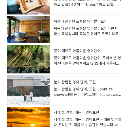
있습니다.특히 와사비 같이 톡쏘는 매운맛에
국, 호주, 뉴질랜드) What would you like
하는 속어 표현입니다. The party was a
future ahead of us!우리 앞에는 밝은 미래
여행 a tour round the world가이드 투어 a
요. This sleeping bag is very warm. 이 침
알레르기가 심해요. 봄이 되면 눈이 가렵고 콧
른 사람에게는 사용하지 않는것이 좋겠지
초콜릿등의 과자를 candy로 표현합니다. --
는 갑자기 큰 소리로 웃음을 터뜨렸다.
라고 말할까?영어로 "bread" 라고 말합니
딱 맞는 표현입니다 sharp(맛·냄새가) 톡 쏘
to drink?음료는 무엇으로 하십니까? I'll
blast.파티는 정말 즐거웠어요. The concert
가 있습니다! She has a bright outlook.그
guided tour관광여행 a sightseeing tour
낭은 매우 따뜻합니다. warm 발음미국식 [
물이 나요.
요? chubby 통통한, 토실토실한plump 통
hard candy(딱딱한 사탕): 단단한 사탕을 가
다 빵을 토스트 하다.는 toast bread, 오븐에
는 듯한자극성인, 짜릿한, 매운 The cheese
have a small orange juice.S사이즈의 오렌
was a blast!콘서트는 정말 즐거웠어
녀는 밝은 전망을 가지고 있습니다. 성격이
회사 견학 a tour the company공장 견학 a
wɔːrm ]영국식 [ wɔːm ]잘못 발음하면
통한, 포동포동한, 토실토실한stout 통통한,
리킬 때 사용합니다.--soft candy(부드러운
서 빵을 굽는 것은, bake bread라고 합니
has a distinctively sharp taste. 치즈는 특
지 주스를 주세요. No pickles, please.피클
요! Are you enjoying yourself? 즐거운
밝다는 의미에서도 사용하지만 현명하고 재
tour the factory expedition 탐험, 원
worm(벌레) [ wɜːrm ]이 되어 버립니
뚱뚱한, 살찐well-built 체격이 좋은 뚱뚱하
사탕): 하이츄 마이쮸 등이 해당됩니다. 젤리
다. Would you toast my bread? (토스터
목욕에 관련된 표현을 알아볼까요?
유의 톡 쏘는 듯한 맛이 나요. Wasabi is
을 빼주세요 I'd like coke without ice. 콜라
시간 보내고 계신가요? I really enjoyed
능이 풍부하다는 의미에서도 자주 사용합니
정: 주로 조사를 목적으로, 단체가 멀리 떨어
다 It's warm today, isn't it?오늘 날씨가
다라고 표현하면 실례가 될수도 있어요, 통통
구미는 gummy candy라고 말합니
로) 빵을 구워 주시겠습니까? She baked
very sharp and I’m almost in tears.와사
에는 얼음 빼 주세요. We have juices,
myself.진짜 즐거웠어 영어로 "즐겁다"라
다. a bright boy 똑똑한 소년 태양처럼 밝
진 곳을 목표로 할때 사용합니다. the first
목욕에 관련된 표현을 알아볼까요? 이번 테
따뜻하죠? It is getting warmer day by
하다. 혹은 체격이 좋다라고 표현하면 다르게
다. "snack"은 "간식"이라는 의미입니다.
bread in the oven. 그녀는 오븐에서 빵을
비는 너무 매워서 눈물이 날 뻔했습니다. This
soda(pop)* and coffee or teaWhat
고 말하고 싶을 때, 정해진 단어를 사용하지
은 사람이라면 sunny Sunny는 날씨가 화창
expedition to the South Pole최초의 남극
마는 목욕입니다.목욕은 영어로 무엇이라고
day.날이 갈수록 따뜻해지고 있습니
말할 수 있지요. chubby와 plump는 주로 어
가볍게 배를 채우고 싶을 때 먹는 것을 말합니
구웠다 갓 구운 빵은 'fresh'를 사용하여 표
mustard has a very sharp taste.이 겨자
drink would you like to have?주스, 탄산
않아도 괜찮습니다. 영어로 긍정적인 뉘앙스
하고 햇빛이 밝은것을 말하기도 하고 사람의
탐험 The mountaineering team
할까요? "목욕"은 영어로 "bath"라고합니
다. Keep yourself warm.몸을 따뜻하게 하
린이와 젊은 여성, stout은 노인을 표현할때
다.감자칩, 샌드위치, 도넛, 과일 등 모두
현할 수 있습니다. I love the smell of
는 매우 매콤한 맛입니다. 후추가 주는 매운
음료, 커피 또는 차가 있습니다.어떤 음료를
의 단어라면 무엇이든 즐거움을 나타낼 수 있
성격을 가리킬 때에도 사용할 수있는 편리한
successfully completed their
다. bath는 원래 고대 게르만어로 '따뜻하
세요. It's warm and comfy.따뜻하고 편안
자주 사용합니다. a chubby face 포동포동
"snack"이라고 표현합니다. snack간식간식
freshly baked bread.갓 구운 빵 냄새를 좋
맛은 peppery로 표현합니다 peppery후추
원하시나요?*탄산음료 = Soda (미국) = Pop
기 때문입니다. It's fantastic!It's
표현입니다. I like his sunny smile.나는 그
expedition to the summit of Mount
게'를 의미합니다 bath욕조목욕목욕하다 영
합니다. *comfy - 편안한(=comfortable) 날
뜻이 예쁘고 아름다운 영어단어
한 얼굴. He likes chubby women.그는 통
을 먹다 I have to stop snacking.간식을 끊
아해요. bread 빵 (일반적인 빵의 총칭)여러
맛이 나는, 후추를 많이 뿌린; 얼얼하게 매운 I
(미국,캐나다) Can you give me extra
great! happyenjoyablepleasantjoyfulam
의 밝은 미소를 좋아한다 a sunny
Everest.산악 팀은 에베레스트 산 정상 원정
국에는 같은 이름의 Bath 라는 도시가 존재합
씨의 따뜻함뿐만 아니라, 피부로 느끼는 따뜻
통한 여자를 좋아합니다. I prefer plump
어야겠어요. I was hungry, so I ate a bagel
뜻이 예쁘고 아름다운 영어단어 뜻이 예쁜 영
가지 빵을 총칭해서 말하고 싶을 때 사용합니
love Texas stake. It is peppery and
mayonnaise on my burger, please?햄버
azingawesome Today is the best day
disposition 명랑한 성격. 태양빛을 받는 것
을 성공적으로 마쳤습니다. excursion (보
니다. 이 땅은 고대 로마 시대에 온천지로 번
함도, 영어에서는 warm을 사용해 표현합니
girls to skinny ones. 저는 마른 여자보다
as a snack.배가 고파서 간식으로 베이글을
어 단어들을 알아볼까요?SNS에서 사용하거
다.(pan)이라고 하면, 영어에서는 (손잡이가
tasty.저는 텍사스 스테이크가 좋아요. 후추
거에 마요네즈를 추가로 주실 수 있나요? Can
of my life!오늘은 제 인생 최고의 날입니
은 기분을 좋게하고, 우울증을 개선하는데 도
통 단체로 짧게 하는) 여행: 관광과 같은 엔터
성했기 때문에 불러졌고 그것이 목욕을 bath
다. 옷이나 이불 등, 푹신푹신하고 따뜻하고
통통한 여자를 더 좋아합니다. a stout old
먹었습니다. It’s healthier to snack on
나 대화에서 사용하게 되면 깊이있는 인상을
달린 얕은) 냄비[팬]이라고 하는 의미가 되어
가 잘 뿌려져 있고 맛있어요. This salad has
I change the side to onion rings?사이드
다! It made my day.즐거운 하루가 되었다는
움이 되지요, Sunny인 사람은 활력이 있다는
테인먼트를 목적으로 한 여행을 말합니다. 특
라고 부르는 것으로 이어졌다고 합니
기분이 좋은 것을 표현할 때에는
gentleman통통한 노신사 You are
fruit rather than chocolate. 초콜릿보다는
남길 수 있습니다. ineffable형언할 수 없는,
버립니다. loaf(모양을 만들어 한 덩어리로
a sharp peppery flavour.이 샐러드에는 톡
메뉴를 어니언 링으로 변경할 수 있나요?* 사
뜻입니다. "너 덕분에 즐거운 하루가 되었
것을 표현합니다. Sunny화창한명랑한 a
히 단체, 그룹에서 하는 여행을 말하며, 소풍
다. bath 는 발음이 조금 어렵고, 미국 영어
“comfortable”를 생략한 구어 “comfy”를
muscular and well-built.당신은 근육질이
과일을 간식으로 먹는 것이 건강에 더 좋습니
말로 표현할 수 없는, 말로 다할 수 없는:: 영영
구운) 빵 한 덩이roll(롤빵), bun(작고 둥근
쏘는 후추 맛이 납니다.​ peppery는 화를 잘
이드 메뉴만을 변경하고 싶은 경우는 “Can I
어"라고 하려면, "You made my day." 라고
sunny room 해가 잘 드는 방. This living
눈과 관련된 영어 단어, 표현
이나 단체 여행 등을 말합니다. We went on
【bæθ】, 영국 영어【bɑːθ】라고 발음되
써도 좋아요 It's warm and cozy.따뜻하고
고 체격이 좋아요. He was tall and slim.
다. Snacking while watching TV is a bad
사전의미- causing so much emotion,
빵), toast(토스트), crust(빵껍질), crumb
내는..이나 (말 등이) 신랄한..이라는 의미도
change the side to …? Can I get a side
하면 됩니다((어떤 사람의 행동, 선물, 칭찬 등
room is nice and sunny.이 거실은 화창하
an excursion to the Grand Canyon.우리
어, 마지막 θ의 소리에 주의가 필요합니
포근합니다. 따뜻하고 촉감이 좋은 니트, 온기
눈과 관련된 영어 단어, 표현 Look! It's
그는 키가 크고 날씬했어요. skinny 깡마른,
habit.TV를 보면서 간식을 먹는 것은 나쁜 습
especially pleasure, that it cannot be
빵부스러기 / 빵의 속(말랑한 부분) a loaf
있습니다.산초 맛도 peppery로 표현할 수 있
of a corn salad?콘샐러드를 추가할 수 있나
에 대해 감사함을 표할 때 사용)) "How was
게 밝고 좋습니다. 쾌활한 성격이라면
는 그랜드 캐년으로 여행을 갔다. 여행경
다. 목욕하다, 입욕하다미국 영어는 take a
가 기분 좋게 느껴질때 말할수 있어요 (마음
snowing!봐! 눈이 내리고있어! It's snowing
비쩍 여윈 bony 뼈만 앙상한; 여윈 slight 호
관입니다. Are you hungry?No. I ate a
described: ineffable joy무어라 말할 수 없
of bread 빵 한 개 빵을 세는 방법 bread 는
습니다. ​
요?*사이드 메뉴를 추가로 주문하고 싶은 경
our trip today?""You made my day.
cheerful cheerful마음을 밝게 하는, 유쾌
비：travel expenses여행 준비：travel
bath, 영국 영어는 have a bath가 선호되는
이) 따뜻한 이라는 뜻도 있습니다 His smile
heavily today.오늘은 눈이 펑펑 내리고 있
리호리한., 가냘픈 emaciated 야윈, 쇠약한
snack earlier, so I'm okay.배고프세요?아
는 기쁨 A: Wow, that sunset is
불가산 명사이므로 one bread, two
우에는 “Can I get a side of …?” Thats all
Thank you." "오늘 저와 함께 한 여행 어떠셨
한, 쾌활한, 명랑한, 기운찬 밝거나 쾌활한 사
preparation국내여행：domestic trip주말
경향이 있습니다.둘 다 사용할 수 있습니
was warm and friendly. 그의 미소는 따뜻
습니다. It’s been snowing heavily all
underweight 저체중인 Some
뇨, 아까 간식을 먹어서 괜찮아
absolutely ineffable. I can't find the
breads 같이 세지 않습니다. 식빵과 같은 빵
for you? 주문 다하셨나요?Yes, That’s
어요?""덕분에 즐거운 하루였어요. 고마워
람을 설명하고 싶을 때 딱 맞는 표현입니다.사
여행：weekend trip해외여행：foreign
다. It's time to take a bath.이제 목욕할 시
하고 다정했다. She has a warm heart.그녀
day. 하루 종일 눈이 아주 많이 내린다. The
supermodels are too skinny. 어떤 슈퍼모
요. “confectionery”는, “과자류”라고 하는
words to describe its beauty.B: I know
덩어리는loaf 를 사용하여 a loaf, two
새해 첫 일출, 해돋이 영어표현
all. 네, 그게 다입니다. 테이크 아웃은 TAKE
요. Thanks for the birthday gift and
람성격이 밝다는 뉘앙스로 사용하고 싶을 때
travel여행스케쥴 : itinerary여행가 :
간이야. I always feel good taking a bath.
는 마음이 따뜻합니다. It warm s my heart
snow has stopped.It has stopped
델은 너무 말랐습니다. That boy is skinny
표현으로, 식품 표시 기재를 할때 사용됩니
what you mean. It's like the colors and
loaves of bread 처럼 말합니다. Can you
OUT이 아니라 To Go라고 말합니다 가게에
card! It totally made my day.생일 선물과
는 cheerful을 사용하면 좋습니다 My sister
새해 첫 일출, 해돋이 영어표현 새해를 맞이할
traveler여행 가방 : traveling bag
저는 항상 목욕을 하면 기분이 좋아집니
to hear such a story. 그 이야기를 들으니
snowing.The snow stopped falling.눈이
and bony. 그 소년은 마르고 뼈만 앙상합니
다. confectionery과자류(pastry, cake,
the serenity are beyond the reach of
get me a loaf of rye bread from the
서 먹을 때는 For here라고 대답합니
카드 고마워요! 오늘 하루 정말 즐거웠어
is always cheerful. 내 동생은 항상 밝
때 우리는 첫 해를 보는 습관이 있습니다. 새
다. 샤워를 하다는 “take a shower” ,
마음이 따뜻해집니다. I feel warm and