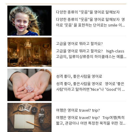
다양한 종류의 "웃음"을 영어로 말해보자
다양한 종류의 "웃음"을 영어로 말해보자 영
어로 '웃음' 을 표현하는 단어로는 smile 이나
laugh 를 들 수 있지만, 이 외에도 웃음을 구
체적으로 표현할 수 있는 단어가 여러 개 있어
요.몇가지를 살펴보고 갈께요~ laugh(소리
고급을 영어로 뭐라고 할까요?
내어) 웃다재미있어하다, 우스워[즐거워]하
고급을 영어로 뭐라고 할까요? high-class
다 목소리를 내고 하하하 웃을 때 사용하는 동
고급의, 일류의상류층의 하이클래스는 예를
사입니다기본적으로는 쾌활한 기세가 있는
들어 고급 호텔이나 고급 레스토랑같은 표현
웃음을 가리킵니다. I laughed a lot.많이 웃
으로 사용합니다. 상류 계급의 사람들이 사용
었어요. They laughed at his jokes.그들은
하는 서비스에 붙이는 이미지입니다 a high-
그의 농담에 웃었어요. You never laugh at
성격 좋다, 좋은사람을 영어로
class restaurant 고급 레스토랑 a high-
my jokes!내 농담에 생전 안 웃는구나! His
성격 좋다, 좋은사람을 영어로 영어로 '좋은
class hotel 고급 호텔 high-end최고급
story was so funny, everyone had a
사람'이라고 말하려면“Nice”나 “Good”이 떠
의 하이엔드는 고급 전자제품 등을 가리킬 때
hearty laugh .그의 이야기가 너무 재미있어
오르지요 He is a good person.그는 좋은
자주 사용하는 표현입니다. 예를 들어, "high-
서 모두가 크게 웃었습니다 .*hearty laugh
사람입니다 "good"와 같은 의미를 가진 형
end refrigerator(고급 냉장고)"나 "high-
- 즐겁고 유머러스한 에피소드에 만족도가 높
용사 "nice"도 자주 사용합니다. He is nice.
end microwave oven(고급 전자레인지)"
아 진심으로 웃는것 His ridiculous dance
여행은 영어로 travel? trip?
그는 좋은 사람입니다 She is nice to
등으로 사용됩니다. high-end stereo
moves triggered explosive laughter
everyone.그녀는 모든 사람에게 친절합니
여행은 영어로 travel? trip? Trip여행(특히
equipment 최고급의 스테레오 장치 high-
from the crowd.그의 우스꽝스러운 춤에 관
다. He is very nice to me. 그는 나에게 매
짧고, 관광이나 어떤 특정한 목적을 위한 것),
quality고급의 품질의 높이를 나타낼 때 사용
객들은 폭소를 터뜨렸다.*explosive
우 친절하다. 좀 더 구체적으로 좋은 성격을
항해; 단체 여행, 소풍; 출장,여행하다 여행 중
되는 표현입니다. '고급 식재료(high-quality
laughter - 폭소사람이 모여 있는 곳에서 예