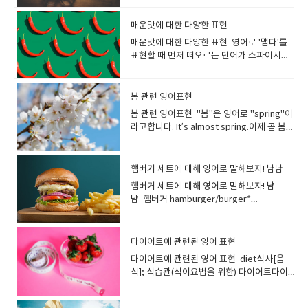
표현하기 위해서는 다양한 단어를 사용하는
에서도 짧은 여행을 가리키는 말입니다가는
ingredients)' '고품질 기술(high-quality
상외의 사건이 있어 갑자기 일어난 큰 웃
것이 포인트입니다. "좋은 사람"이라고 하면
장소나 목적이 뚜렷한 여행을 말합니다. Did
technique)' 처럼 기술이나 서비스의 품질을
음. Laugh는 소리를 내고 웃는것을 말하지
매운맛에 대한 다양한 표현
어떤 사람을 떠올릴 수 있나요? 상대방의 성
you have a good trip? 여행 잘 하셨어
나타낼 수 있습니다. luxury사치, 호사사치
만 Smile은 목소리를 내지 않고 웃는것을 말
매운맛에 대한 다양한 표현 영어로 '맵다'를
격과 상황에 따라 다르기 때문에 한마디로 표
요? 출장: Business trip수학여행 : School
품, 고급품 They stayed at a luxury hotel
합니다. smile(소리를 내지 않고) 웃다, 미
표현할 때 먼저 떠오르는 단어가 스파이시나
현하기가 어렵습니다. 좋은 사람?친절하고
trip캠핑여행 : camping trip How was
during their vacation.그들은 휴가 동안 고
소 짓다 smile은 기본적으로 기쁨, 즐거움, 친
핫이라는 표현이 아닐까요? Spicy는 양념과
상냥한 사람대가를 바라지 않는 사람긍정적
your trip to Europe?유럽 여행은 어땠
급 호텔에 머물렀습니다. luxurious사치스러
절함 등의 표현으로 떠오르는 웃음을 의미합
향신료에서 오는 매운 맛을 표현하는 데 사용
인 사람솔직한 사람관대한 사람이타적인 사
어? Have a nice trip!Enjoy your
운, 호화로운 luxurious food 사치스러운 음
니다, 목소리를 내는 것이 아닌 입꼬리를 올리
되는 경우가 많습니다. spicy향신료로 맛을
람분위기를 읽을 줄 아는 사람・마음이 깊은
봄 관련 영어표현
trip!Have a safe trip! Travel이 일반적인
식 a luxurious hotel 호화로운 호
고 앞니가 나오는 표정을 말합니다.예를 들어,
낸, 양념 맛이 강한, 매운 : 영영사전 의미
사람성실한 사람・열성적인 사
여행을 가리키는 말입니다 Travel여행, 출
텔 premium아주 높은; 고급의 평범한것보
봄 관련 영어표현 "봄"은 영어로 "spring"이
사진을 찍을 때 '치즈' 할때 짓는 얼굴이
: containing strong flavours from
람 "kind"는 친절하고 부드러운 사람을 나타
장, 이동 He really likes to travel.그는 여행
다 고급스럽고 가격이 높은 것을 가리킵니다.
라고합니다. It’s almost spring.이제 곧 봄이
'smile'입니다. You make me smile.당신은
spices It was insanely spicy! 그건 미칠 듯
내는 영단어입니다. 젠틀하게 말을 걸어 주거
을 정말 좋아합니다. travel the whole
메이커 상품이나 서비스에 특별함을 주기 위
네요 Spring is here. / Spring has come.
나를 웃게 합니다. She smiled to see the
이 매웠어! Korean food is very spicy.한국
나 ​​신경 써주는 사람을 표현할수 있습니
world in search of novelty 새로운 것을 찾
해 붙이는 것이 일반적입니다. premium
봄이 왔습니다. Spring is just around the
sight. 그녀는 그 광경을 보고 미소를 지었습
음식은 매우 매콤합니다. Mexican tacos
다. She is very kind.(그녀는 매우 친절합니
아 전 세계를 여행하다. I’ve never traveled
prices 아주 높은 물가 premium
corner.봄이 성큼 다가왔습니다. The
니다. What is making you smile. 무엇이
햄버거 세트에 대해 영어로 말해보자! 냠냠
are not so spicy, but it depends on the
다) He is a very kind person.(그는 매우 친
abroad. I am afraid of flying.저는 해외여
products 고급 상품 fancy값비싼[고급
weather finally feels like spring.드디어
당신을 웃게 하나요? chuckle싱글싱글 웃
topping.멕시코 타코는 그렇게 매운 편은 아
햄버거 세트에 대해 영어로 말해보자! 냠
절한 사람입니다) She is a positive
행을 가본 적이 없어요. 비행기 타는 것을 무
의] fancy restaurants with fancy
날씨가 봄처럼 느껴집니다. I wish it was
음낄낄 웃다, (만족스럽게) 싱긋이 웃다; 혼자
니지만 토핑에 따라 다릅니다. I have a
냠 햄버거 hamburger/burger*
person.그녀는 긍정적인 분입니다. You are
서워해요. travel to 라고 하면 목적지를 말
prices 비싼 가격의 고급 식당들 classy고
spring.봄이 왔으면 좋겠어요. Spring is my
서 웃다[재미있어 하다] 재미있는 것을 생각
preference for sweet food over spicy.
Hamburger 보다 Burger 라고 말하는 쪽이
the sweetest person I've ever met. 당
할 수도 있습니다. I am really looking
급의, 세련된 고급을 나타내는 구어 표현입니
favorite season.봄은 제가 가장 좋아하는
하며 작은 소리로 웃을때 사용하는 동사입니
저는 매운 음식보다 단 음식을 선호합니
많습니다. 치즈버거 cheeseburger세트
신은 내가 만난 사람 중 가장 다정한 사람입니
forward to traveling to London.런던 여행
다. 사람이나 물건의 품위 있고 세련된 모습을
계절입니다 Plants sprout in spring.봄에
다..입을 열지 않고 목소리를 억제하고 조용히
다. Kimchi is a traditional Korean side
Combo, Meal감자튀김 french fries콜라 M
다. She always tries to look on the
이 정말 기대됩니다. by(혹은 on)을 사용하
다이어트에 관련된 영어 표현
가리킵니다. You look classy in the black
는 식물이 싹을 틔웁니다. The weather is
웃는 모습을 가리키는 동사입니다.남의 눈을
dish of salted and fermented
사이즈 medium coke 영어로 햄버거를 주
bright side.그녀는 항상 좋은 면을 보려고
면, 어떻게 여행하는지 등 교통수단을 나타낼
jacket.검은색 재킷을 입으니 세련되어 보이
getting warmer.날씨가 점점 따뜻해지고 있
다이어트에 관련된 영어 표현 diet식사[음
피해 웃거나, 엉뚱한 생각을 하며 낄낄거리는
vegetables. These are usually spicy
문해 보자. May I take your order? 주문 받
노력합니다. I trust her because she is an
수 있어요. I would prefer to travel by
네요. exclusive<호텔·상점 등이> 회원[고
습니다. A lot of flowers are blooming.많
식]; 식습관(식이요법을 위한) 다이어트다이
모습도 표현합니다. chuckle while
and tangy taste.김치는 소금에 절이고 발효
겠습니다. What would you like to order?
altruist. 이타적이기 때문에 그녀를 신뢰합니
bus.저는 버스를 타고 여행하는 것을 선호합
객]을 엄선하는, 상류의, 고급의 일부 사람만
은 꽃이 피었습니다 Butterflies are flying
어트를 하다 I’m on a diet.저는 다이어트 중
watching TV TV를 보며 낄낄 웃다 chuckle
시킨 채소로 만든 한국의 전통 반찬입니다. 보
뭘 주문하시겠어요? Would you like a drink
다. The teacher is an easygoing person.
니다. We decided to travel by car.저희는
사용할 수 있는 고급을 나타냅니다. an
around.나비가 날아다니고 있어요. The
입니다. Sorry, I'm on a diet.미안해요, 다이
while reading 책을 읽으면서 낄낄 웃다 I
통 매콤하고 톡 쏘는 맛이 특징입니다. hot
or a side of french fries? 음료수나 프렌치
He’s easy to talk to.선생님은 소탈한 분이
자동차로 여행하기로 결정했습니