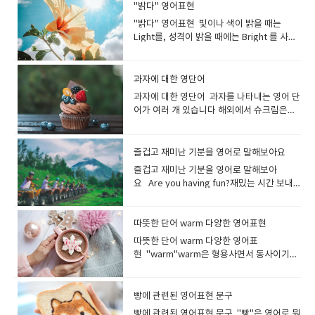
exclusive club 회원제 고급 클럽
cherry blossoms are starting to bloom.
어트 중입니다 I have to go on a diet!다이
chuckled at the astonishment on the
"밝다" 영어표현
뜨거운매운, 얼얼한 "hot"은 혀가 얼얼하고
프라이 드시겠어요? (As you point at a
세요. 대화하기 편한 분입니다. He has a
다. journey (특히 멀리 가는) 여행[여정 /
벚꽃이 피기 시작합니다. You can see a lot
어트해야겠어요! I’d like to slim down. 살을
teacher’s face.나는 선생님의 놀란 표정을
뜨거워지는 매운 음식을 표현하는것 같습니
photo in Menu)I will have this one and
"밝다" 영어표현 빛이나 색이 밝을 때는
great character.그는 훌륭한 성격을 가졌습
이동](특히 장거리를) 여행[이동]하다 They
of cherry blossom flowers there in
빼고 싶어요. I decided to go on a diet
보고 킥킥 웃었다. He chuckled while
다 : 영영사전 의미 : used to describe
this one.(메뉴의 사진을 가리키면서)이것과
Light를, 성격이 밝을 때에는 Bright 를 사용
니다. She has a good heart.그녀는 선한 마
went on a long train journey across
spring.봄에는 벚꽃을 많이 볼 수 있어
before my holiday. 휴가 전에 다이어트를
reading the comic strip.그는 만화를 읽으
food that causes a burning feeling in
이걸로 할게요. I'd like a Big Mac, please.
할수 있습니다. Happy나 Friendly를 사용해
음을 가지고 있습니다. I'm surprised how
India. 그들은 인도를 가로지르는 장거리 기차
요. The cherry trees are in full blossom.
하기로 결심했습니다. She went on a diet
며 낄낄거렸습니다. giggle피식 웃다, 킥킥
the mouth hot은 단순히 온도가 높은 요리
빅맥 하나 주세요. I'll take number 5.세트
성격이 밝은 것을 나타내는 방법도 있어
polite he is.그가 얼마나 예의바른지 놀랐어
여행을 떠났다 My dream is to set on a
벚꽃이 만개했습니다 . This cherry
and lost five kilograms. 그녀는 다이어트
[키득/낄낄]거리다(재미·난처함·초조감에서
(따끈따끈한 국물이나 스프 등)의 뜨거움을
메뉴 5번 주세요. Do you have any
요 lightlight는 명사로 빛 그 자체를 나타내
요. He's so reliable. I can always count
journey across Europe.제 꿈은 유럽 횡단
과자에 대한 영단어
blossom was very pretty.벚꽃이 정말 예
를 해서 5kg을 감량했습니다. He has lost a
웃는 소리) 그리고 Giggle은 영어 책에 자주
표현할 때에도 사용됩니다. This dish is
combos? 세트메뉴 있나요? I'll have a
는 표현으로, 형용사로는 밝다라는 의미가 됩
on him.그는 정말 믿음직스러워요, 항상 의지
여행을 하는 것입니다. I want to celebrate
뻤어요. The town is full of people
lot of weight since he went on a diet.그
과자에 대한 영단어 과자를 나타내는 영어 단
등장하는 표현으로, 캐릭터들이 웃을 때 자주
too hot to eat. 이 음식은 너무 매워 먹을 수
Bacon Double Cheeseburger combo. 베
니다 the light of the sun햇빛 It is still
하고 있어요. My grandfather is a very
the start of your journey into the world.
viewing cherry blossoms in spring.봄이
는 다이어트를 시작한 후 체중이 많이 줄었습
어가 여러 개 있습니다 해외에서 슈크림은
말하는 단어입니다어린 아이나 여자아이의
없어요. hot mustardhot pepperhot
이컨 더블 치즈버거 콤보로 주세요. *세트 메
light outside.밖은 여전히 밝습니다. Her
honest person, so everyone trusts him.
세계로의 여정이 시작되는것을 축하하고 싶
되면 벚꽃을 구경하는 사람들로 마을이 가득
니다. I’m trying to lose weight. 살을 빼려
Cream puff라고 하며,감자칩을 영국에서는
'낄낄', '우후후', '에헤헤'와 같은 웃음소리를
saucehot salsajalapeno peppers are
뉴를 combo(콤보)라고 합니다 I'd like a
hair was light brown.그녀의 머리는 밝은
할아버지는 매우 정직한 분이라 모두가 할아
습니다. *trip은 흔히 장거리를 가는 것일지
합니다. Cherry blossoms are fluttering
고 노력 중입니다. I tend to gain weight
"crisps", 미국이라면 "chips" 입니다.- 영국
표현하는 장면에서 많이 쓰이지요. '킥킥킥
very hotthe hottest chili I've ever
Cheeseburger meal.I'd like a
갈색이었습니다. 밝은 방：a light room 밝
버지를 신뢰합니다. My grandmother has
라도 시간은 얼마 안 걸리는 여행을 나타냅니
in the wind.Cherry blossoms are
recently, so I have to exercise.최근에 살
에서 "chips"라고 말하면, 감자 튀김을 가리
킥'이라는 뉘앙스도 잘 어울리구요 The girls
즐겁고 재미난 기분을 영어로 말해보아요
tasted​ This soup is very hot.이 수프는 매
Cheeseburger combo.Combo와 meal은
은 색：a bright color 밝은 달: a bright
got a heart of gold.할머니는 아주 친절한
다.journey는 시간도 많이 걸리고 힘도 드는
floating in the wind.벚꽃이 바람에 흩날리
이 찌는 경향이 있어서 운동을 해야 합니다. I
킵니다 "sweets"는 영국에서 자주 사용되
giggled at the joke. 소녀들은 그 농담에 킥
우 뜨겁다 . **spicy 대신 hot이라고 해도,
의미상의 차이가 거의 없지만 각 프랜차이즈
즐겁고 재미난 기분을 영어로 말해보아
moon밝은 사람：a bright person, a
분이십니다. (마음씨가 고운 분) You're a
여행을 표현할때 더 흔하게 쓰입니
고 있습니다. Cherry blossom petals are
gained 5kg! Now I’m going to the gym
며 "candy"는 미국에서 자주 사용됩니
킥 웃었어요. She giggles at everything I
상대방에게 대화가 통하기 때문에 별로 걱정
마다, 어느 단어가 메뉴에 쓰여져 있는지를 보
요 Are you having fun?재밌는 시간 보내
cheerful person 밝은 성격：cheerful
thoughtful person.당신은 사려 깊은 분이
다. tour (여러 도시ㆍ국가 등을 방문하는)
dancing in the air.벚꽃잎이 흩날리고 있습
everyday!나는 5kg이 쪘어요! 이제 나는 매
다. sweet단 것, 사탕 및 초콜릿류디저트 설
said.그녀는 제가 하는 말마다 킥킥 웃으시더
하지 않아도 됩니다.그리고, spicy와 hot 모
고 말하면 됩니다. 대표적인 예로 맥도날드에
고 있어요?Yes, it's really fun!네, 정말 재미
personality 밝은 가정：a happy home, a
시군요. He's an affectionate person.그는
여행[관광]: tour는 관광이나 시찰을 목적으
니다. Cherry blossoms are falling. 벚꽃이
일 체육관에 갈 거예요! I put on weight
탕을 넣은 과자, 케이크(cake), 도넛(donut)
라고요. guffaw시끄럽게[크게] 웃다실없이
두 속어가 있습니다. 부적절한 의미로 사용될
서는 세트 메뉴를 meal이라고 부르며, 패스
있습니다! English class is so much fun.영
happy family 밝은 곡：a happy song, a
다정다감한 사람입니다. He's a
로 한 여행을 말합니다. 트립과의 차이점은 트
떨어지고 있습니다. Pollen은 "꽃가루"를 의
after Christmas holiday. I want to lose
등도 sweets의 종류가 됩니다.영국에서 달
크게 웃다 웃음을 참지 못하고 배꼽을 잡고 웃
수 있으니 사용법에 주의해주세요. 먹은 순
트 ​​푸드 프랜차이즈인 인 앤 아웃에서는
어 수업은 너무 재미있습니다. It's gonna be
따뜻한 단어 warm 다양한 영어표현
cheerful song bright밝은, 눈부신 The
sympathetic person.그는 인정이 많은 사
립이 하나의 짧은 여행을 말하는 반면, tour
미하는 영어 단어입니다.꽃가루 알레르기로
weight.크리스마스 휴가 후 살이 쪘습니다.
콤한 것을 표현할 때 사용되는 표현이기도 합
는 모습은 guffaw로 표현할 수 있어
간에 불타는 매운맛이 나는 요리에는
combo가 사용되고 있습니다. You can
a fun party.즐거운 파티가 될 거예요. He
moon is bright tonight. 오늘 밤은 달이 밝
람입니다.
는 여러 곳을 방문하는 긴 여행을 말합니
따뜻한 단어 warm 다양한 영어표
고생하는 사람이 매우 많지요.꽃가루 알레르
살을 빼고 싶어요. My cat is getting
니다.쿠키(cookie)등의 구운 과자는, baked
요.guffaw는 일상에서 그다지 많이 쓰이는
burning이라는 표현이 사용되기도 합니다
choose chicken nuggets or french fries
has never had so much fun as
습니다. 빛이 밝게 빛나고 있다는 것. 'light'와
다. Is there any tour available to
현 "warm"warm은 형용사면서 동사이기도
기는 영어로 말하면 "Allergy to pollen"(또
fat. 고양이가 살이 찌고 있어요. fat 뚱뚱한,
sweets라고 합니다. candy사탕과 초콜릿
표현은 아니며, 대부분의 상황에서는 큰 소리
. burning불타는, 뜨거운, 화끈거리는 These
for side.사이드 메뉴로 치킨 너겟이나 감자
yesterday.그는 어제만큼 재미있는 적이 없
는 달리 '눈부신'이라는 의미로 사용되기도 합
Vietnam? 베트남 투어가 있나요? I booked
합니다.따뜻한, 따스한, 훈훈한따뜻하게 하
는 Hay fever)입니다. I have an allergy to
살찐, 비만인 fleshy 살집이 있는, 살찐, 비만
류 미국에서는 달콤한 것을 가리키는 경우
로 웃는 것도 laugh out loud (lol) 또는 단순
chicken wings are spicy. My mouse is
튀김을 선택할 수 있습니다. French fries,
었습니다. Have a blast! = Have fun!즐거
니다. "a bright person(성격이 밝은 사
a guided tour to explore the ancient
다, 데우다; a warm pair of socks 따뜻한
pollen.저는 꽃가루 알레르기가 있습니다. I
의 overweight 과체중의, 비만의 fat은 "살
"candy"를 사용하는 사람이 많습니다.우리
히 laugh로 표현합니다. They all guffawed
burning.치킨윙이 매워요. 입이 화끈거려
please.감자튀김으로 부탁합니다.* 감자 튀
운 시간 보내세요! * 돌풍,폭풍이라는 의미의
람)"이나 "a bright future(밝은 미래)" 등에
ruins of Rome.로마의 고대 유적을 탐험하
양말 한 켤레 warm milk 따뜻한 우유 I’ll
have terrible hay fever. I have itchy
빵에 관련된 영어표현 문구
찐.비만인"이라는 뜻으로, 실례가 될수있는
나라에서 캔디라고 하면 “사탕” 이미지가 강
at his jokes. 모두 그의 농담에 웃음을 터뜨
요. 매운맛을 나타낼 때 sharp를 사용할 수
김= French fries (미국, 캐나다)= Chips (영
blast도 SNS 등에서 사용되는 즐거운을 의미
도 사용할 수 있습니다. We have a bright
기 위해 가이드 투어를 예약했어요. 세계 일주
warm up some milk. 우유 좀 데울게
eyes and a runny nose in spring.꽃가루
표현이므로 fleshy와 overweight와 함께 다
하지만, 영어에서는 사탕 이외에도, 캐러멜,
렸죠. She bursts into a loud guffaw.그녀
빵에 관련된 영어표현 문구 "빵"은 영어로 뭐