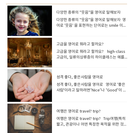
다양한 종류의 "웃음"을 영어로 말해보자
다양한 종류의 "웃음"을 영어로 말해보자 영
어로 '웃음' 을 표현하는 단어로는 smile 이나
laugh 를 들 수 있지만, 이 외에도 웃음을 구
체적으로 표현할 수 있는 단어가 여러 개 있어
요.몇가지를 살펴보고 갈께요~ laugh(소리
고급을 영어로 뭐라고 할까요?
내어) 웃다재미있어하다, 우스워[즐거워]하
고급을 영어로 뭐라고 할까요? high-class
다 목소리를 내고 하하하 웃을 때 사용하는 동
고급의, 일류의상류층의 하이클래스는 예를
사입니다기본적으로는 쾌활한 기세가 있는
들어 고급 호텔이나 고급 레스토랑같은 표현
웃음을 가리킵니다. I laughed a lot.많이 웃
으로 사용합니다. 상류 계급의 사람들이 사용
었어요. They laughed at his jokes.그들은
하는 서비스에 붙이는 이미지입니다 a high-
그의 농담에 웃었어요. You never laugh at
성격 좋다, 좋은사람을 영어로
class restaurant 고급 레스토랑 a high-
my jokes!내 농담에 생전 안 웃는구나! His
성격 좋다, 좋은사람을 영어로 영어로 '좋은
class hotel 고급 호텔 high-end최고급
story was so funny, everyone had a
사람'이라고 말하려면“Nice”나 “Good”이 떠
의 하이엔드는 고급 전자제품 등을 가리킬 때
hearty laugh .그의 이야기가 너무 재미있어
오르지요 He is a good person.그는 좋은
자주 사용하는 표현입니다. 예를 들어, "high-
서 모두가 크게 웃었습니다 .*hearty laugh
사람입니다 "good"와 같은 의미를 가진 형
end refrigerator(고급 냉장고)"나 "high-
- 즐겁고 유머러스한 에피소드에 만족도가 높
용사 "nice"도 자주 사용합니다. He is nice.
end microwave oven(고급 전자레인지)"
아 진심으로 웃는것 His ridiculous dance
여행은 영어로 travel? trip?
그는 좋은 사람입니다 She is nice to
등으로 사용됩니다. high-end stereo
moves triggered explosive laughter
everyone.그녀는 모든 사람에게 친절합니
여행은 영어로 travel? trip? Trip여행(특히
equipment 최고급의 스테레오 장치 high-
from the crowd.그의 우스꽝스러운 춤에 관
다. He is very nice to me. 그는 나에게 매
짧고, 관광이나 어떤 특정한 목적을 위한 것),
quality고급의 품질의 높이를 나타낼 때 사용
객들은 폭소를 터뜨렸다.*explosive
우 친절하다. 좀 더 구체적으로 좋은 성격을
항해; 단체 여행, 소풍; 출장,여행하다 여행 중
되는 표현입니다. '고급 식재료(high-quality
laughter - 폭소사람이 모여 있는 곳에서 예