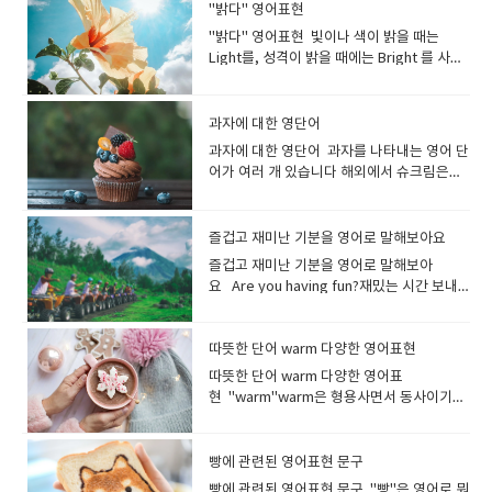
exclusive club 회원제 고급 클럽
cherry blossoms are starting to bloom.
어트 중입니다 I have to go on a diet!다이
chuckled at the astonishment on the
"밝다" 영어표현
뜨거운매운, 얼얼한 "hot"은 혀가 얼얼하고
프라이 드시겠어요? (As you point at a
세요. 대화하기 편한 분입니다. He has a
다. journey (특히 멀리 가는) 여행[여정 /
벚꽃이 피기 시작합니다. You can see a lot
어트해야겠어요! I’d like to slim down. 살을
teacher’s face.나는 선생님의 놀란 표정을
뜨거워지는 매운 음식을 표현하는것 같습니
photo in Menu)I will have this one and
"밝다" 영어표현 빛이나 색이 밝을 때는
great character.그는 훌륭한 성격을 가졌습
이동](특히 장거리를) 여행[이동]하다 They
of cherry blossom flowers there in
빼고 싶어요. I decided to go on a diet
보고 킥킥 웃었다. He chuckled while
다 : 영영사전 의미 : used to describe
this one.(메뉴의 사진을 가리키면서)이것과
Light를, 성격이 밝을 때에는 Bright 를 사용
니다. She has a good heart.그녀는 선한 마
went on a long train journey across
spring.봄에는 벚꽃을 많이 볼 수 있어
before my holiday. 휴가 전에 다이어트를
reading the comic strip.그는 만화를 읽으
food that causes a burning feeling in
이걸로 할게요. I'd like a Big Mac, please.
할수 있습니다. Happy나 Friendly를 사용해
음을 가지고 있습니다. I'm surprised how
India. 그들은 인도를 가로지르는 장거리 기차
요. The cherry trees are in full blossom.
하기로 결심했습니다. She went on a diet
며 낄낄거렸습니다. giggle피식 웃다, 킥킥
the mouth hot은 단순히 온도가 높은 요리
빅맥 하나 주세요. I'll take number 5.세트
성격이 밝은 것을 나타내는 방법도 있어
polite he is.그가 얼마나 예의바른지 놀랐어
여행을 떠났다 My dream is to set on a
벚꽃이 만개했습니다 . This cherry
and lost five kilograms. 그녀는 다이어트
[키득/낄낄]거리다(재미·난처함·초조감에서
(따끈따끈한 국물이나 스프 등)의 뜨거움을
메뉴 5번 주세요. Do you have any
요 lightlight는 명사로 빛 그 자체를 나타내
요. He's so reliable. I can always count
journey across Europe.제 꿈은 유럽 횡단
과자에 대한 영단어
blossom was very pretty.벚꽃이 정말 예
를 해서 5kg을 감량했습니다. He has lost a
웃는 소리) 그리고 Giggle은 영어 책에 자주
표현할 때에도 사용됩니다. This dish is
combos? 세트메뉴 있나요? I'll have a
는 표현으로, 형용사로는 밝다라는 의미가 됩
on him.그는 정말 믿음직스러워요, 항상 의지
여행을 하는 것입니다. I want to celebrate
뻤어요. The town is full of people
lot of weight since he went on a diet.그
과자에 대한 영단어 과자를 나타내는 영어 단
등장하는 표현으로, 캐릭터들이 웃을 때 자주
too hot to eat. 이 음식은 너무 매워 먹을 수
Bacon Double Cheeseburger combo. 베
니다 the light of the sun햇빛 It is still
하고 있어요. My grandfather is a very
the start of your journey into the world.
viewing cherry blossoms in spring.봄이
는 다이어트를 시작한 후 체중이 많이 줄었습
어가 여러 개 있습니다 해외에서 슈크림은
말하는 단어입니다어린 아이나 여자아이의
없어요. hot mustardhot pepperhot
이컨 더블 치즈버거 콤보로 주세요. *세트 메
light outside.밖은 여전히 밝습니다. Her
honest person, so everyone trusts him.
세계로의 여정이 시작되는것을 축하하고 싶
되면 벚꽃을 구경하는 사람들로 마을이 가득
니다. I’m trying to lose weight. 살을 빼려
Cream puff라고 하며,감자칩을 영국에서는
'낄낄', '우후후', '에헤헤'와 같은 웃음소리를
saucehot salsajalapeno peppers are
뉴를 combo(콤보)라고 합니다 I'd like a
hair was light brown.그녀의 머리는 밝은
할아버지는 매우 정직한 분이라 모두가 할아
습니다. *trip은 흔히 장거리를 가는 것일지
합니다. Cherry blossoms are fluttering
고 노력 중입니다. I tend to gain weight
"crisps", 미국이라면 "chips" 입니다.- 영국
표현하는 장면에서 많이 쓰이지요. '킥킥킥
very hotthe hottest chili I've ever
Cheeseburger meal.I'd like a
갈색이었습니다. 밝은 방：a light room 밝
버지를 신뢰합니다. My grandmother has
라도 시간은 얼마 안 걸리는 여행을 나타냅니
in the wind.Cherry blossoms are
recently, so I have to exercise.최근에 살
에서 "chips"라고 말하면, 감자 튀김을 가리
킥'이라는 뉘앙스도 잘 어울리구요 The girls
즐겁고 재미난 기분을 영어로 말해보아요
tasted​ This soup is very hot.이 수프는 매
Cheeseburger combo.Combo와 meal은
은 색：a bright color 밝은 달: a bright
got a heart of gold.할머니는 아주 친절한
다.journey는 시간도 많이 걸리고 힘도 드는
floating in the wind.벚꽃이 바람에 흩날리
이 찌는 경향이 있어서 운동을 해야 합니다. I
킵니다 "sweets"는 영국에서 자주 사용되
giggled at the joke. 소녀들은 그 농담에 킥
우 뜨겁다 . **spicy 대신 hot이라고 해도,
의미상의 차이가 거의 없지만 각 프랜차이즈
즐겁고 재미난 기분을 영어로 말해보아
moon밝은 사람：a bright person, a
분이십니다. (마음씨가 고운 분) You're a
여행을 표현할때 더 흔하게 쓰입니
고 있습니다. Cherry blossom petals are
gained 5kg! Now I’m going to the gym
며 "candy"는 미국에서 자주 사용됩니
킥 웃었어요. She giggles at everything I
상대방에게 대화가 통하기 때문에 별로 걱정
마다, 어느 단어가 메뉴에 쓰여져 있는지를 보
요 Are you having fun?재밌는 시간 보내
cheerful person 밝은 성격：cheerful
thoughtful person.당신은 사려 깊은 분이
다. tour (여러 도시ㆍ국가 등을 방문하는)
dancing in the air.벚꽃잎이 흩날리고 있습
everyday!나는 5kg이 쪘어요! 이제 나는 매
다. sweet단 것, 사탕 및 초콜릿류디저트 설
said.그녀는 제가 하는 말마다 킥킥 웃으시더
하지 않아도 됩니다.그리고, spicy와 hot 모
고 말하면 됩니다. 대표적인 예로 맥도날드에
고 있어요?Yes, it's really fun!네, 정말 재미
personality 밝은 가정：a happy home, a
시군요. He's an affectionate person.그는
여행[관광]: tour는 관광이나 시찰을 목적으
니다. Cherry blossoms are falling. 벚꽃이
일 체육관에 갈 거예요! I put on weight
탕을 넣은 과자, 케이크(cake), 도넛(donut)
라고요. guffaw시끄럽게[크게] 웃다실없이
두 속어가 있습니다. 부적절한 의미로 사용될
서는 세트 메뉴를 meal이라고 부르며, 패스
있습니다! English class is so much fun.영
happy family 밝은 곡：a happy song, a
다정다감한 사람입니다. He's a
로 한 여행을 말합니다. 트립과의 차이점은 트
떨어지고 있습니다. Pollen은 "꽃가루"를 의
after Christmas holiday. I want to lose
등도 sweets의 종류가 됩니다.영국에서 달
크게 웃다 웃음을 참지 못하고 배꼽을 잡고 웃
수 있으니 사용법에 주의해주세요. 먹은 순
트 ​​푸드 프랜차이즈인 인 앤 아웃에서는
어 수업은 너무 재미있습니다. It's gonna be
따뜻한 단어 warm 다양한 영어표현
cheerful song bright밝은, 눈부신 The
sympathetic person.그는 인정이 많은 사
립이 하나의 짧은 여행을 말하는 반면, tour
미하는 영어 단어입니다.꽃가루 알레르기로
weight.크리스마스 휴가 후 살이 쪘습니다.
콤한 것을 표현할 때 사용되는 표현이기도 합
는 모습은 guffaw로 표현할 수 있어
간에 불타는 매운맛이 나는 요리에는
combo가 사용되고 있습니다. You can
a fun party.즐거운 파티가 될 거예요. He
moon is bright tonight. 오늘 밤은 달이 밝
람입니다.
는 여러 곳을 방문하는 긴 여행을 말합니
따뜻한 단어 warm 다양한 영어표
고생하는 사람이 매우 많지요.꽃가루 알레르
살을 빼고 싶어요. My cat is getting
니다.쿠키(cookie)등의 구운 과자는, baked
요.guffaw는 일상에서 그다지 많이 쓰이는
burning이라는 표현이 사용되기도 합니다
choose chicken nuggets or french fries
has never had so much fun as
습니다. 빛이 밝게 빛나고 있다는 것. 'light'와
다. Is there any tour available to
현 "warm"warm은 형용사면서 동사이기도
기는 영어로 말하면 "Allergy to pollen"(또
fat. 고양이가 살이 찌고 있어요. fat 뚱뚱한,
sweets라고 합니다. candy사탕과 초콜릿
표현은 아니며, 대부분의 상황에서는 큰 소리
. burning불타는, 뜨거운, 화끈거리는 These
for side.사이드 메뉴로 치킨 너겟이나 감자
yesterday.그는 어제만큼 재미있는 적이 없
는 달리 '눈부신'이라는 의미로 사용되기도 합
Vietnam? 베트남 투어가 있나요? I booked
합니다.따뜻한, 따스한, 훈훈한따뜻하게 하
는 Hay fever)입니다. I have an allergy to
살찐, 비만인 fleshy 살집이 있는, 살찐, 비만
류 미국에서는 달콤한 것을 가리키는 경우
로 웃는 것도 laugh out loud (lol) 또는 단순
chicken wings are spicy. My mouse is
튀김을 선택할 수 있습니다. French fries,
었습니다. Have a blast! = Have fun!즐거
니다. "a bright person(성격이 밝은 사
a guided tour to explore the ancient
다, 데우다; a warm pair of socks 따뜻한
pollen.저는 꽃가루 알레르기가 있습니다. I
의 overweight 과체중의, 비만의 fat은 "살
"candy"를 사용하는 사람이 많습니다.우리
히 laugh로 표현합니다. They all guffawed
burning.치킨윙이 매워요. 입이 화끈거려
please.감자튀김으로 부탁합니다.* 감자 튀
운 시간 보내세요! * 돌풍,폭풍이라는 의미의
람)"이나 "a bright future(밝은 미래)" 등에
ruins of Rome.로마의 고대 유적을 탐험하
양말 한 켤레 warm milk 따뜻한 우유 I’ll
have terrible hay fever. I have itchy
빵에 관련된 영어표현 문구
찐.비만인"이라는 뜻으로, 실례가 될수있는
나라에서 캔디라고 하면 “사탕” 이미지가 강
at his jokes. 모두 그의 농담에 웃음을 터뜨
요. 매운맛을 나타낼 때 sharp를 사용할 수
김= French fries (미국, 캐나다)= Chips (영
blast도 SNS 등에서 사용되는 즐거운을 의미
도 사용할 수 있습니다. We have a bright
기 위해 가이드 투어를 예약했어요. 세계 일주
warm up some milk. 우유 좀 데울게
eyes and a runny nose in spring.꽃가루
표현이므로 fleshy와 overweight와 함께 다
하지만, 영어에서는 사탕 이외에도, 캐러멜,
렸죠. She bursts into a loud guffaw.그녀
빵에 관련된 영어표현 문구 "빵"은 영어로 뭐