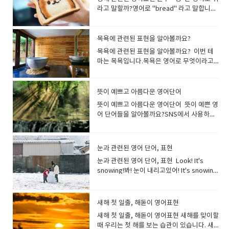
있습니다.특히 와사비 같이 톡쏘는 매운맛에
국, 호주, 뉴질랜드) What would you like
하는 속어 표현입니다. The party was a
future ahead of us!우리 앞에는 밝은 미래
여행 a tour round the world가이드 투어 a
요. This sleeping bag is very warm. 이 침
알레르기가 심해요. 봄이 되면 눈이 가렵고 콧
른 사람에게는 사용하지 않는것이 좋겠지
초콜릿등의 과자를 candy로 표현합니다. --
는 갑자기 큰 소리로 웃음을 터뜨렸다.
라고 말할까?영어로 "bread" 라고 말합니
딱 맞는 표현입니다 sharp(맛·냄새가) 톡 쏘
to drink?음료는 무엇으로 하십니까? I'll
blast.파티는 정말 즐거웠어요. The concert
가 있습니다! She has a bright outlook.그
guided tour관광여행 a sightseeing tour
낭은 매우 따뜻합니다. warm 발음미국식 [
물이 나요.
요? chubby 통통한, 토실토실한plump 통
hard candy(딱딱한 사탕): 단단한 사탕을 가
다 빵을 토스트 하다.는 toast bread, 오븐에
는 듯한자극성인, 짜릿한, 매운 The cheese
have a small orange juice.S사이즈의 오렌
was a blast!콘서트는 정말 즐거웠어
녀는 밝은 전망을 가지고 있습니다. 성격이
회사 견학 a tour the company공장 견학 a
wɔːrm ]영국식 [ wɔːm ]잘못 발음하면
통한, 포동포동한, 토실토실한stout 통통한,
리킬 때 사용합니다.--soft candy(부드러운
서 빵을 굽는 것은, bake bread라고 합니
has a distinctively sharp taste. 치즈는 특
지 주스를 주세요. No pickles, please.피클
요! Are you enjoying yourself? 즐거운
밝다는 의미에서도 사용하지만 현명하고 재
tour the factory expedition 탐험, 원
worm(벌레) [ wɜːrm ]이 되어 버립니
뚱뚱한, 살찐well-built 체격이 좋은 뚱뚱하
사탕): 하이츄 마이쮸 등이 해당됩니다. 젤리
다. Would you toast my bread? (토스터
목욕에 관련된 표현을 알아볼까요?
유의 톡 쏘는 듯한 맛이 나요. Wasabi is
을 빼주세요 I'd like coke without ice. 콜라
시간 보내고 계신가요? I really enjoyed
능이 풍부하다는 의미에서도 자주 사용합니
정: 주로 조사를 목적으로, 단체가 멀리 떨어
다 It's warm today, isn't it?오늘 날씨가
다라고 표현하면 실례가 될수도 있어요, 통통
구미는 gummy candy라고 말합니
로) 빵을 구워 주시겠습니까? She baked
very sharp and I’m almost in tears.와사
에는 얼음 빼 주세요. We have juices,
myself.진짜 즐거웠어 영어로 "즐겁다"라
다. a bright boy 똑똑한 소년 태양처럼 밝
진 곳을 목표로 할때 사용합니다. the first
목욕에 관련된 표현을 알아볼까요? 이번 테
따뜻하죠? It is getting warmer day by
하다. 혹은 체격이 좋다라고 표현하면 다르게
다. "snack"은 "간식"이라는 의미입니다.
bread in the oven. 그녀는 오븐에서 빵을
비는 너무 매워서 눈물이 날 뻔했습니다. This
soda(pop)* and coffee or teaWhat
고 말하고 싶을 때, 정해진 단어를 사용하지
은 사람이라면 sunny Sunny는 날씨가 화창
expedition to the South Pole최초의 남극
마는 목욕입니다.목욕은 영어로 무엇이라고
day.날이 갈수록 따뜻해지고 있습니
말할 수 있지요. chubby와 plump는 주로 어
가볍게 배를 채우고 싶을 때 먹는 것을 말합니
구웠다 갓 구운 빵은 'fresh'를 사용하여 표
mustard has a very sharp taste.이 겨자
drink would you like to have?주스, 탄산
않아도 괜찮습니다. 영어로 긍정적인 뉘앙스
하고 햇빛이 밝은것을 말하기도 하고 사람의
탐험 The mountaineering team
할까요? "목욕"은 영어로 "bath"라고합니
다. Keep yourself warm.몸을 따뜻하게 하
린이와 젊은 여성, stout은 노인을 표현할때
다.감자칩, 샌드위치, 도넛, 과일 등 모두
현할 수 있습니다. I love the smell of
는 매우 매콤한 맛입니다. 후추가 주는 매운
음료, 커피 또는 차가 있습니다.어떤 음료를
의 단어라면 무엇이든 즐거움을 나타낼 수 있
성격을 가리킬 때에도 사용할 수있는 편리한
successfully completed their
다. bath는 원래 고대 게르만어로 '따뜻하
세요. It's warm and comfy.따뜻하고 편안
자주 사용합니다. a chubby face 포동포동
"snack"이라고 표현합니다. snack간식간식
freshly baked bread.갓 구운 빵 냄새를 좋
맛은 peppery로 표현합니다 peppery후추
원하시나요?*탄산음료 = Soda (미국) = Pop
기 때문입니다. It's fantastic!It's
표현입니다. I like his sunny smile.나는 그
expedition to the summit of Mount
게'를 의미합니다 bath욕조목욕목욕하다 영
합니다. *comfy - 편안한(=comfortable) 날
뜻이 예쁘고 아름다운 영어단어
한 얼굴. He likes chubby women.그는 통
을 먹다 I have to stop snacking.간식을 끊
아해요. bread 빵 (일반적인 빵의 총칭)여러
맛이 나는, 후추를 많이 뿌린; 얼얼하게 매운 I
(미국,캐나다) Can you give me extra
great! happyenjoyablepleasantjoyfulam
의 밝은 미소를 좋아한다 a sunny
Everest.산악 팀은 에베레스트 산 정상 원정
국에는 같은 이름의 Bath 라는 도시가 존재합
씨의 따뜻함뿐만 아니라, 피부로 느끼는 따뜻
통한 여자를 좋아합니다. I prefer plump
어야겠어요. I was hungry, so I ate a bagel
뜻이 예쁘고 아름다운 영어단어 뜻이 예쁜 영
가지 빵을 총칭해서 말하고 싶을 때 사용합니
love Texas stake. It is peppery and
mayonnaise on my burger, please?햄버
azingawesome Today is the best day
disposition 명랑한 성격. 태양빛을 받는 것
을 성공적으로 마쳤습니다. excursion (보
니다. 이 땅은 고대 로마 시대에 온천지로 번
함도, 영어에서는 warm을 사용해 표현합니
girls to skinny ones. 저는 마른 여자보다
as a snack.배가 고파서 간식으로 베이글을
어 단어들을 알아볼까요?SNS에서 사용하거
다.(pan)이라고 하면, 영어에서는 (손잡이가
tasty.저는 텍사스 스테이크가 좋아요. 후추
거에 마요네즈를 추가로 주실 수 있나요? Can
of my life!오늘은 제 인생 최고의 날입니
은 기분을 좋게하고, 우울증을 개선하는데 도
통 단체로 짧게 하는) 여행: 관광과 같은 엔터
성했기 때문에 불러졌고 그것이 목욕을 bath
다. 옷이나 이불 등, 푹신푹신하고 따뜻하고
통통한 여자를 더 좋아합니다. a stout old
먹었습니다. It’s healthier to snack on
나 대화에서 사용하게 되면 깊이있는 인상을
달린 얕은) 냄비[팬]이라고 하는 의미가 되어
가 잘 뿌려져 있고 맛있어요. This salad has
I change the side to onion rings?사이드
다! It made my day.즐거운 하루가 되었다는
움이 되지요, Sunny인 사람은 활력이 있다는
테인먼트를 목적으로 한 여행을 말합니다. 특
라고 부르는 것으로 이어졌다고 합니
기분이 좋은 것을 표현할 때에는
gentleman통통한 노신사 You are
fruit rather than chocolate. 초콜릿보다는
남길 수 있습니다. ineffable형언할 수 없는,
버립니다. loaf(모양을 만들어 한 덩어리로
a sharp peppery flavour.이 샐러드에는 톡
메뉴를 어니언 링으로 변경할 수 있나요?* 사
뜻입니다. "너 덕분에 즐거운 하루가 되었
것을 표현합니다. Sunny화창한명랑한 a
히 단체, 그룹에서 하는 여행을 말하며, 소풍
다. bath 는 발음이 조금 어렵고, 미국 영어
“comfortable”를 생략한 구어 “comfy”를
muscular and well-built.당신은 근육질이
과일을 간식으로 먹는 것이 건강에 더 좋습니
말로 표현할 수 없는, 말로 다할 수 없는:: 영영
구운) 빵 한 덩이roll(롤빵), bun(작고 둥근
쏘는 후추 맛이 납니다.​ peppery는 화를 잘
이드 메뉴만을 변경하고 싶은 경우는 “Can I
어"라고 하려면, "You made my day." 라고
sunny room 해가 잘 드는 방. This living
눈과 관련된 영어 단어, 표현
이나 단체 여행 등을 말합니다. We went on
【bæθ】, 영국 영어【bɑːθ】라고 발음되
써도 좋아요 It's warm and cozy.따뜻하고
고 체격이 좋아요. He was tall and slim.
다. Snacking while watching TV is a bad
사전의미- causing so much emotion,
빵), toast(토스트), crust(빵껍질), crumb
내는..이나 (말 등이) 신랄한..이라는 의미도
change the side to …? Can I get a side
하면 됩니다((어떤 사람의 행동, 선물, 칭찬 등
room is nice and sunny.이 거실은 화창하
an excursion to the Grand Canyon.우리
어, 마지막 θ의 소리에 주의가 필요합니
포근합니다. 따뜻하고 촉감이 좋은 니트, 온기
눈과 관련된 영어 단어, 표현 Look! It's
그는 키가 크고 날씬했어요. skinny 깡마른,
habit.TV를 보면서 간식을 먹는 것은 나쁜 습
especially pleasure, that it cannot be
빵부스러기 / 빵의 속(말랑한 부분) a loaf
있습니다.산초 맛도 peppery로 표현할 수 있
of a corn salad?콘샐러드를 추가할 수 있나
에 대해 감사함을 표할 때 사용)) "How was
게 밝고 좋습니다. 쾌활한 성격이라면
는 그랜드 캐년으로 여행을 갔다. 여행경
다. 목욕하다, 입욕하다미국 영어는 take a
가 기분 좋게 느껴질때 말할수 있어요 (마음
snowing!봐! 눈이 내리고있어! It's snowing
비쩍 여윈 bony 뼈만 앙상한; 여윈 slight 호
관입니다. Are you hungry?No. I ate a
described: ineffable joy무어라 말할 수 없
of bread 빵 한 개 빵을 세는 방법 bread 는
습니다. ​
요?*사이드 메뉴를 추가로 주문하고 싶은 경
our trip today?""You made my day.
cheerful cheerful마음을 밝게 하는, 유쾌
비：travel expenses여행 준비：travel
bath, 영국 영어는 have a bath가 선호되는
이) 따뜻한 이라는 뜻도 있습니다 His smile
heavily today.오늘은 눈이 펑펑 내리고 있
리호리한., 가냘픈 emaciated 야윈, 쇠약한
snack earlier, so I'm okay.배고프세요?아
는 기쁨 A: Wow, that sunset is
불가산 명사이므로 one bread, two
우에는 “Can I get a side of …?” Thats all
Thank you." "오늘 저와 함께 한 여행 어떠셨
한, 쾌활한, 명랑한, 기운찬 밝거나 쾌활한 사
preparation국내여행：domestic trip주말
경향이 있습니다.둘 다 사용할 수 있습니
was warm and friendly. 그의 미소는 따뜻
습니다. It’s been snowing heavily all
underweight 저체중인 Some
뇨, 아까 간식을 먹어서 괜찮아
absolutely ineffable. I can't find the
breads 같이 세지 않습니다. 식빵과 같은 빵
for you? 주문 다하셨나요?Yes, That’s
어요?""덕분에 즐거운 하루였어요. 고마워
람을 설명하고 싶을 때 딱 맞는 표현입니다.사
여행：weekend trip해외여행：foreign
다. It's time to take a bath.이제 목욕할 시
하고 다정했다. She has a warm heart.그녀
day. 하루 종일 눈이 아주 많이 내린다. The
supermodels are too skinny. 어떤 슈퍼모
요. “confectionery”는, “과자류”라고 하는
words to describe its beauty.B: I know
덩어리는loaf 를 사용하여 a loaf, two
새해 첫 일출, 해돋이 영어표현
all. 네, 그게 다입니다. 테이크 아웃은 TAKE
요. Thanks for the birthday gift and
람성격이 밝다는 뉘앙스로 사용하고 싶을 때
travel여행스케쥴 : itinerary여행가 :
간이야. I always feel good taking a bath.
는 마음이 따뜻합니다. It warm s my heart
snow has stopped.It has stopped
델은 너무 말랐습니다. That boy is skinny
표현으로, 식품 표시 기재를 할때 사용됩니
what you mean. It's like the colors and
loaves of bread 처럼 말합니다. Can you
OUT이 아니라 To Go라고 말합니다 가게에
card! It totally made my day.생일 선물과
는 cheerful을 사용하면 좋습니다 My sister
새해 첫 일출, 해돋이 영어표현 새해를 맞이할
traveler여행 가방 : traveling bag
저는 항상 목욕을 하면 기분이 좋아집니
to hear such a story. 그 이야기를 들으니
snowing.The snow stopped falling.눈이
and bony. 그 소년은 마르고 뼈만 앙상합니
다. confectionery과자류(pastry, cake,
the serenity are beyond the reach of
get me a loaf of rye bread from the
서 먹을 때는 For here라고 대답합니
카드 고마워요! 오늘 하루 정말 즐거웠어
is always cheerful. 내 동생은 항상 밝
때 우리는 첫 해를 보는 습관이 있습니다. 새
다. 샤워를 하다는 “take a shower” ,
마음이 따뜻해집니다. I feel warm and