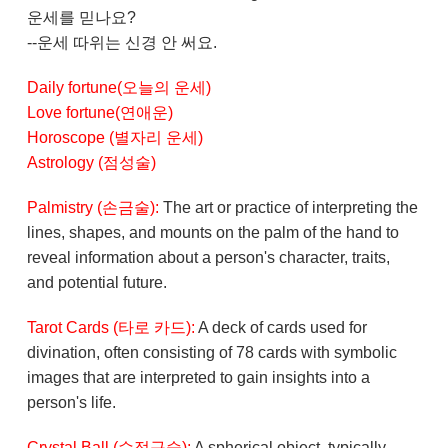
운세를 믿나요?
--운세 따위는 신경 안 써요.
Daily fortune(오늘의 운세)
Love fortune(연애운)
Horoscope (별자리 운세)
Astrology (점성술)
Palmistry (손금술):
The art or practice of interpreting the
lines, shapes, and mounts on the palm of the hand to
reveal information about a person's character, traits,
and potential future.
Tarot Cards (타로 카드):
A deck of cards used for
divination, often consisting of 78 cards with symbolic
images that are interpreted to gain insights into a
person's life.
Crystal Ball (수정구슬):
A spherical object, typically