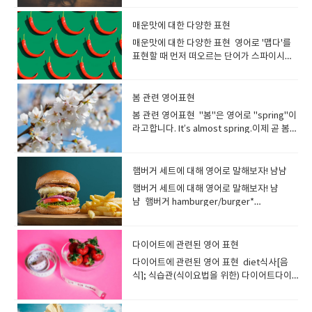
표현하기 위해서는 다양한 단어를 사용하는
에서도 짧은 여행을 가리키는 말입니다가는
ingredients)' '고품질 기술(high-quality
상외의 사건이 있어 갑자기 일어난 큰 웃
것이 포인트입니다. "좋은 사람"이라고 하면
장소나 목적이 뚜렷한 여행을 말합니다. Did
technique)' 처럼 기술이나 서비스의 품질을
음. Laugh는 소리를 내고 웃는것을 말하지
매운맛에 대한 다양한 표현
어떤 사람을 떠올릴 수 있나요? 상대방의 성
you have a good trip? 여행 잘 하셨어
나타낼 수 있습니다. luxury사치, 호사사치
만 Smile은 목소리를 내지 않고 웃는것을 말
매운맛에 대한 다양한 표현 영어로 '맵다'를
격과 상황에 따라 다르기 때문에 한마디로 표
요? 출장: Business trip수학여행 : School
품, 고급품 They stayed at a luxury hotel
합니다. smile(소리를 내지 않고) 웃다, 미
표현할 때 먼저 떠오르는 단어가 스파이시나
현하기가 어렵습니다. 좋은 사람?친절하고
trip캠핑여행 : camping trip How was
during their vacation.그들은 휴가 동안 고
소 짓다 smile은 기본적으로 기쁨, 즐거움, 친
핫이라는 표현이 아닐까요? Spicy는 양념과
상냥한 사람대가를 바라지 않는 사람긍정적
your trip to Europe?유럽 여행은 어땠
급 호텔에 머물렀습니다. luxurious사치스러
절함 등의 표현으로 떠오르는 웃음을 의미합
향신료에서 오는 매운 맛을 표현하는 데 사용
인 사람솔직한 사람관대한 사람이타적인 사
어? Have a nice trip!Enjoy your
운, 호화로운 luxurious food 사치스러운 음
니다, 목소리를 내는 것이 아닌 입꼬리를 올리
되는 경우가 많습니다. spicy향신료로 맛을
람분위기를 읽을 줄 아는 사람・마음이 깊은
봄 관련 영어표현
trip!Have a safe trip! Travel이 일반적인
식 a luxurious hotel 호화로운 호
고 앞니가 나오는 표정을 말합니다.예를 들어,
낸, 양념 맛이 강한, 매운 : 영영사전 의미
사람성실한 사람・열성적인 사
여행을 가리키는 말입니다 Travel여행, 출
텔 premium아주 높은; 고급의 평범한것보
봄 관련 영어표현 "봄"은 영어로 "spring"이
사진을 찍을 때 '치즈' 할때 짓는 얼굴이
: containing strong flavours from
람 "kind"는 친절하고 부드러운 사람을 나타
장, 이동 He really likes to travel.그는 여행
다 고급스럽고 가격이 높은 것을 가리킵니다.
라고합니다. It’s almost spring.이제 곧 봄이
'smile'입니다. You make me smile.당신은
spices It was insanely spicy! 그건 미칠 듯
내는 영단어입니다. 젠틀하게 말을 걸어 주거
을 정말 좋아합니다. travel the whole
메이커 상품이나 서비스에 특별함을 주기 위
네요 Spring is here. / Spring has come.
나를 웃게 합니다. She smiled to see the
이 매웠어! Korean food is very spicy.한국
나 ​​신경 써주는 사람을 표현할수 있습니
world in search of novelty 새로운 것을 찾
해 붙이는 것이 일반적입니다. premium
봄이 왔습니다. Spring is just around the
sight. 그녀는 그 광경을 보고 미소를 지었습
음식은 매우 매콤합니다. Mexican tacos
다. She is very kind.(그녀는 매우 친절합니
아 전 세계를 여행하다. I’ve never traveled
prices 아주 높은 물가 premium
corner.봄이 성큼 다가왔습니다. The
니다. What is making you smile. 무엇이
햄버거 세트에 대해 영어로 말해보자! 냠냠
are not so spicy, but it depends on the
다) He is a very kind person.(그는 매우 친
abroad. I am afraid of flying.저는 해외여
products 고급 상품 fancy값비싼[고급
weather finally feels like spring.드디어
당신을 웃게 하나요? chuckle싱글싱글 웃
topping.멕시코 타코는 그렇게 매운 편은 아
햄버거 세트에 대해 영어로 말해보자! 냠
절한 사람입니다) She is a positive
행을 가본 적이 없어요. 비행기 타는 것을 무
의] fancy restaurants with fancy
날씨가 봄처럼 느껴집니다. I wish it was
음낄낄 웃다, (만족스럽게) 싱긋이 웃다; 혼자
니지만 토핑에 따라 다릅니다. I have a
냠 햄버거 hamburger/burger*
person.그녀는 긍정적인 분입니다. You are
서워해요. travel to 라고 하면 목적지를 말
prices 비싼 가격의 고급 식당들 classy고
spring.봄이 왔으면 좋겠어요. Spring is my
서 웃다[재미있어 하다] 재미있는 것을 생각
preference for sweet food over spicy.
Hamburger 보다 Burger 라고 말하는 쪽이
the sweetest person I've ever met. 당
할 수도 있습니다. I am really looking
급의, 세련된 고급을 나타내는 구어 표현입니
favorite season.봄은 제가 가장 좋아하는
하며 작은 소리로 웃을때 사용하는 동사입니
저는 매운 음식보다 단 음식을 선호합니
많습니다. 치즈버거 cheeseburger세트
신은 내가 만난 사람 중 가장 다정한 사람입니
forward to traveling to London.런던 여행
다. 사람이나 물건의 품위 있고 세련된 모습을
계절입니다 Plants sprout in spring.봄에
다..입을 열지 않고 목소리를 억제하고 조용히
다. Kimchi is a traditional Korean side
Combo, Meal감자튀김 french fries콜라 M
다. She always tries to look on the
이 정말 기대됩니다. by(혹은 on)을 사용하
다이어트에 관련된 영어 표현
가리킵니다. You look classy in the black
는 식물이 싹을 틔웁니다. The weather is
웃는 모습을 가리키는 동사입니다.남의 눈을
dish of salted and fermented
사이즈 medium coke 영어로 햄버거를 주
bright side.그녀는 항상 좋은 면을 보려고
면, 어떻게 여행하는지 등 교통수단을 나타낼
jacket.검은색 재킷을 입으니 세련되어 보이
getting warmer.날씨가 점점 따뜻해지고 있
다이어트에 관련된 영어 표현 diet식사[음
피해 웃거나, 엉뚱한 생각을 하며 낄낄거리는
vegetables. These are usually spicy
문해 보자. May I take your order? 주문 받
노력합니다. I trust her because she is an
수 있어요. I would prefer to travel by
네요. exclusive<호텔·상점 등이> 회원[고
습니다. A lot of flowers are blooming.많
식]; 식습관(식이요법을 위한) 다이어트다이
모습도 표현합니다. chuckle while
and tangy taste.김치는 소금에 절이고 발효
겠습니다. What would you like to order?
altruist. 이타적이기 때문에 그녀를 신뢰합니
bus.저는 버스를 타고 여행하는 것을 선호합
객]을 엄선하는, 상류의, 고급의 일부 사람만
은 꽃이 피었습니다 Butterflies are flying
어트를 하다 I’m on a diet.저는 다이어트 중
watching TV TV를 보며 낄낄 웃다 chuckle
시킨 채소로 만든 한국의 전통 반찬입니다. 보
뭘 주문하시겠어요? Would you like a drink
다. The teacher is an easygoing person.
니다. We decided to travel by car.저희는
사용할 수 있는 고급을 나타냅니다. an
around.나비가 날아다니고 있어요. The
입니다. Sorry, I'm on a diet.미안해요, 다이
while reading 책을 읽으면서 낄낄 웃다 I
통 매콤하고 톡 쏘는 맛이 특징입니다. hot
or a side of french fries? 음료수나 프렌치
He’s easy to talk to.선생님은 소탈한 분이
자동차로 여행하기로 결정했습니