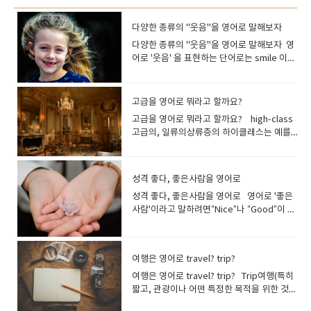
다양한 종류의 "웃음"을 영어로 말해보자
다양한 종류의 "웃음"을 영어로 말해보자 영
어로 '웃음' 을 표현하는 단어로는 smile 이나
laugh 를 들 수 있지만, 이 외에도 웃음을 구
체적으로 표현할 수 있는 단어가 여러 개 있어
요.몇가지를 살펴보고 갈께요~ laugh(소리
고급을 영어로 뭐라고 할까요?
내어) 웃다재미있어하다, 우스워[즐거워]하
고급을 영어로 뭐라고 할까요? high-class
다 목소리를 내고 하하하 웃을 때 사용하는 동
고급의, 일류의상류층의 하이클래스는 예를
사입니다기본적으로는 쾌활한 기세가 있는
들어 고급 호텔이나 고급 레스토랑같은 표현
웃음을 가리킵니다. I laughed a lot.많이 웃
으로 사용합니다. 상류 계급의 사람들이 사용
었어요. They laughed at his jokes.그들은
하는 서비스에 붙이는 이미지입니다 a high-
그의 농담에 웃었어요. You never laugh at
성격 좋다, 좋은사람을 영어로
class restaurant 고급 레스토랑 a high-
my jokes!내 농담에 생전 안 웃는구나! His
성격 좋다, 좋은사람을 영어로 영어로 '좋은
class hotel 고급 호텔 high-end최고급
story was so funny, everyone had a
사람'이라고 말하려면“Nice”나 “Good”이 떠
의 하이엔드는 고급 전자제품 등을 가리킬 때
hearty laugh .그의 이야기가 너무 재미있어
오르지요 He is a good person.그는 좋은
자주 사용하는 표현입니다. 예를 들어, "high-
서 모두가 크게 웃었습니다 .*hearty laugh
사람입니다 "good"와 같은 의미를 가진 형
end refrigerator(고급 냉장고)"나 "high-
- 즐겁고 유머러스한 에피소드에 만족도가 높
용사 "nice"도 자주 사용합니다. He is nice.
end microwave oven(고급 전자레인지)"
아 진심으로 웃는것 His ridiculous dance
여행은 영어로 travel? trip?
그는 좋은 사람입니다 She is nice to
등으로 사용됩니다. high-end stereo
moves triggered explosive laughter
everyone.그녀는 모든 사람에게 친절합니
여행은 영어로 travel? trip? Trip여행(특히
equipment 최고급의 스테레오 장치 high-
from the crowd.그의 우스꽝스러운 춤에 관
다. He is very nice to me. 그는 나에게 매
짧고, 관광이나 어떤 특정한 목적을 위한 것),
quality고급의 품질의 높이를 나타낼 때 사용
객들은 폭소를 터뜨렸다.*explosive
우 친절하다. 좀 더 구체적으로 좋은 성격을
항해; 단체 여행, 소풍; 출장,여행하다 여행 중
되는 표현입니다. '고급 식재료(high-quality
laughter - 폭소사람이 모여 있는 곳에서 예