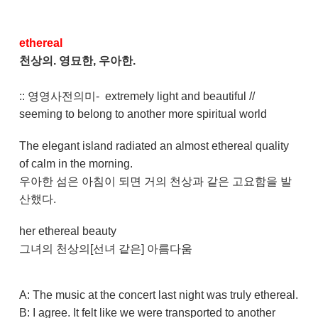
ethereal
천상의. 영묘한, 우아한.
:: 영영사전의미- extremely light and beautiful //
seeming to belong to another more spiritual world
The elegant island radiated an almost ethereal quality
of calm in the morning.
우아한 섬은 아침이 되면 거의 천상과 같은 고요함을 발
산했다.
her ethereal beauty
그녀의 천상의[선녀 같은] 아름다움
A: The music at the concert last night was truly ethereal.
B: I agree. It felt like we were transported to another