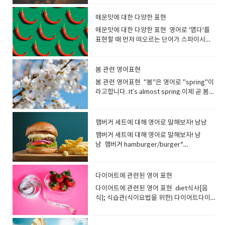
표현하기 위해서는 다양한 단어를 사용하는
에서도 짧은 여행을 가리키는 말입니다가는
ingredients)' '고품질 기술(high-quality
상외의 사건이 있어 갑자기 일어난 큰 웃
것이 포인트입니다. "좋은 사람"이라고 하면
장소나 목적이 뚜렷한 여행을 말합니다. Did
technique)' 처럼 기술이나 서비스의 품질을
음. Laugh는 소리를 내고 웃는것을 말하지
매운맛에 대한 다양한 표현
어떤 사람을 떠올릴 수 있나요? 상대방의 성
you have a good trip? 여행 잘 하셨어
나타낼 수 있습니다. luxury사치, 호사사치
만 Smile은 목소리를 내지 않고 웃는것을 말
매운맛에 대한 다양한 표현 영어로 '맵다'를
격과 상황에 따라 다르기 때문에 한마디로 표
요? 출장: Business trip수학여행 : School
품, 고급품 They stayed at a luxury hotel
합니다. smile(소리를 내지 않고) 웃다, 미
표현할 때 먼저 떠오르는 단어가 스파이시나
현하기가 어렵습니다. 좋은 사람?친절하고
trip캠핑여행 : camping trip How was
during their vacation.그들은 휴가 동안 고
소 짓다 smile은 기본적으로 기쁨, 즐거움, 친
핫이라는 표현이 아닐까요? Spicy는 양념과
상냥한 사람대가를 바라지 않는 사람긍정적
your trip to Europe?유럽 여행은 어땠
급 호텔에 머물렀습니다. luxurious사치스러
절함 등의 표현으로 떠오르는 웃음을 의미합
향신료에서 오는 매운 맛을 표현하는 데 사용
인 사람솔직한 사람관대한 사람이타적인 사
어? Have a nice trip!Enjoy your
운, 호화로운 luxurious food 사치스러운 음
니다, 목소리를 내는 것이 아닌 입꼬리를 올리
되는 경우가 많습니다. spicy향신료로 맛을
람분위기를 읽을 줄 아는 사람・마음이 깊은
봄 관련 영어표현
trip!Have a safe trip! Travel이 일반적인
식 a luxurious hotel 호화로운 호
고 앞니가 나오는 표정을 말합니다.예를 들어,
낸, 양념 맛이 강한, 매운 : 영영사전 의미
사람성실한 사람・열성적인 사
여행을 가리키는 말입니다 Travel여행, 출
텔 premium아주 높은; 고급의 평범한것보
봄 관련 영어표현 "봄"은 영어로 "spring"이
사진을 찍을 때 '치즈' 할때 짓는 얼굴이
: containing strong flavours from
람 "kind"는 친절하고 부드러운 사람을 나타
장, 이동 He really likes to travel.그는 여행
다 고급스럽고 가격이 높은 것을 가리킵니다.
라고합니다. It’s almost spring.이제 곧 봄이
'smile'입니다. You make me smile.당신은
spices It was insanely spicy! 그건 미칠 듯
내는 영단어입니다. 젠틀하게 말을 걸어 주거
을 정말 좋아합니다. travel the whole
메이커 상품이나 서비스에 특별함을 주기 위
네요 Spring is here. / Spring has come.
나를 웃게 합니다. She smiled to see the
이 매웠어! Korean food is very spicy.한국
나 ​​신경 써주는 사람을 표현할수 있습니
world in search of novelty 새로운 것을 찾
해 붙이는 것이 일반적입니다. premium
봄이 왔습니다. Spring is just around the
sight. 그녀는 그 광경을 보고 미소를 지었습
음식은 매우 매콤합니다. Mexican tacos
다. She is very kind.(그녀는 매우 친절합니
아 전 세계를 여행하다. I’ve never traveled
prices 아주 높은 물가 premium
corner.봄이 성큼 다가왔습니다. The
니다. What is making you smile. 무엇이
햄버거 세트에 대해 영어로 말해보자! 냠냠
are not so spicy, but it depends on the
다) He is a very kind person.(그는 매우 친
abroad. I am afraid of flying.저는 해외여
products 고급 상품 fancy값비싼[고급
weather finally feels like spring.드디어
당신을 웃게 하나요? chuckle싱글싱글 웃
topping.멕시코 타코는 그렇게 매운 편은 아
햄버거 세트에 대해 영어로 말해보자! 냠
절한 사람입니다) She is a positive
행을 가본 적이 없어요. 비행기 타는 것을 무
의] fancy restaurants with fancy
날씨가 봄처럼 느껴집니다. I wish it was
음낄낄 웃다, (만족스럽게) 싱긋이 웃다; 혼자
니지만 토핑에 따라 다릅니다. I have a
냠 햄버거 hamburger/burger*
person.그녀는 긍정적인 분입니다. You are
서워해요. travel to 라고 하면 목적지를 말
prices 비싼 가격의 고급 식당들 classy고
spring.봄이 왔으면 좋겠어요. Spring is my
서 웃다[재미있어 하다] 재미있는 것을 생각
preference for sweet food over spicy.
Hamburger 보다 Burger 라고 말하는 쪽이
the sweetest person I've ever met. 당
할 수도 있습니다. I am really looking
급의, 세련된 고급을 나타내는 구어 표현입니
favorite season.봄은 제가 가장 좋아하는
하며 작은 소리로 웃을때 사용하는 동사입니
저는 매운 음식보다 단 음식을 선호합니
많습니다. 치즈버거 cheeseburger세트
신은 내가 만난 사람 중 가장 다정한 사람입니
forward to traveling to London.런던 여행
다. 사람이나 물건의 품위 있고 세련된 모습을
계절입니다 Plants sprout in spring.봄에
다..입을 열지 않고 목소리를 억제하고 조용히
다. Kimchi is a traditional Korean side
Combo, Meal감자튀김 french fries콜라 M
다. She always tries to look on the
이 정말 기대됩니다. by(혹은 on)을 사용하
다이어트에 관련된 영어 표현
가리킵니다. You look classy in the black
는 식물이 싹을 틔웁니다. The weather is
웃는 모습을 가리키는 동사입니다.남의 눈을
dish of salted and fermented
사이즈 medium coke 영어로 햄버거를 주
bright side.그녀는 항상 좋은 면을 보려고
면, 어떻게 여행하는지 등 교통수단을 나타낼
jacket.검은색 재킷을 입으니 세련되어 보이
getting warmer.날씨가 점점 따뜻해지고 있
다이어트에 관련된 영어 표현 diet식사[음
피해 웃거나, 엉뚱한 생각을 하며 낄낄거리는
vegetables. These are usually spicy
문해 보자. May I take your order? 주문 받
노력합니다. I trust her because she is an
수 있어요. I would prefer to travel by
네요. exclusive<호텔·상점 등이> 회원[고
습니다. A lot of flowers are blooming.많
식]; 식습관(식이요법을 위한) 다이어트다이
모습도 표현합니다. chuckle while
and tangy taste.김치는 소금에 절이고 발효
겠습니다. What would you like to order?
altruist. 이타적이기 때문에 그녀를 신뢰합니
bus.저는 버스를 타고 여행하는 것을 선호합
객]을 엄선하는, 상류의, 고급의 일부 사람만
은 꽃이 피었습니다 Butterflies are flying
어트를 하다 I’m on a diet.저는 다이어트 중
watching TV TV를 보며 낄낄 웃다 chuckle
시킨 채소로 만든 한국의 전통 반찬입니다. 보
뭘 주문하시겠어요? Would you like a drink
다. The teacher is an easygoing person.
니다. We decided to travel by car.저희는
사용할 수 있는 고급을 나타냅니다. an
around.나비가 날아다니고 있어요. The
입니다. Sorry, I'm on a diet.미안해요, 다이
while reading 책을 읽으면서 낄낄 웃다 I
통 매콤하고 톡 쏘는 맛이 특징입니다. hot
or a side of french fries? 음료수나 프렌치
He’s easy to talk to.선생님은 소탈한 분이
자동차로 여행하기로 결정했습니
exclusive club 회원제 고급 클럽