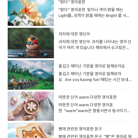
cherry blossoms are starting to bloom.
어트 중입니다 I have to go on a diet!다이
chuckled at the astonishment on the
"밝다" 영어표현
뜨거운매운, 얼얼한 "hot"은 혀가 얼얼하고
프라이 드시겠어요? (As you point at a
세요. 대화하기 편한 분입니다. He has a
다. journey (특히 멀리 가는) 여행[여정 /
벚꽃이 피기 시작합니다. You can see a lot
어트해야겠어요! I’d like to slim down. 살을
teacher’s face.나는 선생님의 놀란 표정을
뜨거워지는 매운 음식을 표현하는것 같습니
photo in Menu)I will have this one and
"밝다" 영어표현 빛이나 색이 밝을 때는
great character.그는 훌륭한 성격을 가졌습
이동](특히 장거리를) 여행[이동]하다 They
of cherry blossom flowers there in
빼고 싶어요. I decided to go on a diet
보고 킥킥 웃었다. He chuckled while
다 : 영영사전 의미 : used to describe
this one.(메뉴의 사진을 가리키면서)이것과
Light를, 성격이 밝을 때에는 Bright 를 사용
니다. She has a good heart.그녀는 선한 마
went on a long train journey across
spring.봄에는 벚꽃을 많이 볼 수 있어
before my holiday. 휴가 전에 다이어트를
reading the comic strip.그는 만화를 읽으
food that causes a burning feeling in
이걸로 할게요. I'd like a Big Mac, please.
할수 있습니다. Happy나 Friendly를 사용해
음을 가지고 있습니다. I'm surprised how
India. 그들은 인도를 가로지르는 장거리 기차
요. The cherry trees are in full blossom.
하기로 결심했습니다. She went on a diet
며 낄낄거렸습니다. giggle피식 웃다, 킥킥
the mouth hot은 단순히 온도가 높은 요리
빅맥 하나 주세요. I'll take number 5.세트
성격이 밝은 것을 나타내는 방법도 있어
polite he is.그가 얼마나 예의바른지 놀랐어
여행을 떠났다 My dream is to set on a
벚꽃이 만개했습니다 . This cherry
and lost five kilograms. 그녀는 다이어트
[키득/낄낄]거리다(재미·난처함·초조감에서
(따끈따끈한 국물이나 스프 등)의 뜨거움을
메뉴 5번 주세요. Do you have any
요 lightlight는 명사로 빛 그 자체를 나타내
요. He's so reliable. I can always count
journey across Europe.제 꿈은 유럽 횡단
과자에 대한 영단어
blossom was very pretty.벚꽃이 정말 예
를 해서 5kg을 감량했습니다. He has lost a
웃는 소리) 그리고 Giggle은 영어 책에 자주
표현할 때에도 사용됩니다. This dish is
combos? 세트메뉴 있나요? I'll have a
는 표현으로, 형용사로는 밝다라는 의미가 됩
on him.그는 정말 믿음직스러워요, 항상 의지
여행을 하는 것입니다. I want to celebrate
뻤어요. The town is full of people
lot of weight since he went on a diet.그
과자에 대한 영단어 과자를 나타내는 영어 단
등장하는 표현으로, 캐릭터들이 웃을 때 자주
too hot to eat. 이 음식은 너무 매워 먹을 수
Bacon Double Cheeseburger combo. 베
니다 the light of the sun햇빛 It is still
하고 있어요. My grandfather is a very
the start of your journey into the world.
viewing cherry blossoms in spring.봄이
는 다이어트를 시작한 후 체중이 많이 줄었습
어가 여러 개 있습니다 해외에서 슈크림은
말하는 단어입니다어린 아이나 여자아이의
없어요. hot mustardhot pepperhot
이컨 더블 치즈버거 콤보로 주세요. *세트 메
light outside.밖은 여전히 밝습니다. Her
honest person, so everyone trusts him.
세계로의 여정이 시작되는것을 축하하고 싶
되면 벚꽃을 구경하는 사람들로 마을이 가득
니다. I’m trying to lose weight. 살을 빼려
Cream puff라고 하며,감자칩을 영국에서는
'낄낄', '우후후', '에헤헤'와 같은 웃음소리를
saucehot salsajalapeno peppers are
뉴를 combo(콤보)라고 합니다 I'd like a
hair was light brown.그녀의 머리는 밝은
할아버지는 매우 정직한 분이라 모두가 할아
습니다. *trip은 흔히 장거리를 가는 것일지
합니다. Cherry blossoms are fluttering
고 노력 중입니다. I tend to gain weight
"crisps", 미국이라면 "chips" 입니다.- 영국
표현하는 장면에서 많이 쓰이지요. '킥킥킥
very hotthe hottest chili I've ever
Cheeseburger meal.I'd like a
갈색이었습니다. 밝은 방：a light room 밝
버지를 신뢰합니다. My grandmother has
라도 시간은 얼마 안 걸리는 여행을 나타냅니
in the wind.Cherry blossoms are
recently, so I have to exercise.최근에 살
에서 "chips"라고 말하면, 감자 튀김을 가리
킥'이라는 뉘앙스도 잘 어울리구요 The girls
즐겁고 재미난 기분을 영어로 말해보아요
tasted​ This soup is very hot.이 수프는 매
Cheeseburger combo.Combo와 meal은
은 색：a bright color 밝은 달: a bright
got a heart of gold.할머니는 아주 친절한
다.journey는 시간도 많이 걸리고 힘도 드는
floating in the wind.벚꽃이 바람에 흩날리
이 찌는 경향이 있어서 운동을 해야 합니다. I
킵니다 "sweets"는 영국에서 자주 사용되
giggled at the joke. 소녀들은 그 농담에 킥
우 뜨겁다 . **spicy 대신 hot이라고 해도,
의미상의 차이가 거의 없지만 각 프랜차이즈
즐겁고 재미난 기분을 영어로 말해보아
moon밝은 사람：a bright person, a
분이십니다. (마음씨가 고운 분) You're a
여행을 표현할때 더 흔하게 쓰입니
고 있습니다. Cherry blossom petals are
gained 5kg! Now I’m going to the gym
며 "candy"는 미국에서 자주 사용됩니
킥 웃었어요. She giggles at everything I
상대방에게 대화가 통하기 때문에 별로 걱정
마다, 어느 단어가 메뉴에 쓰여져 있는지를 보
요 Are you having fun?재밌는 시간 보내
cheerful person 밝은 성격：cheerful
thoughtful person.당신은 사려 깊은 분이
다. tour (여러 도시ㆍ국가 등을 방문하는)
dancing in the air.벚꽃잎이 흩날리고 있습
everyday!나는 5kg이 쪘어요! 이제 나는 매
다. sweet단 것, 사탕 및 초콜릿류디저트 설
said.그녀는 제가 하는 말마다 킥킥 웃으시더
하지 않아도 됩니다.그리고, spicy와 hot 모
고 말하면 됩니다. 대표적인 예로 맥도날드에
고 있어요?Yes, it's really fun!네, 정말 재미
personality 밝은 가정：a happy home, a
시군요. He's an affectionate person.그는
여행[관광]: tour는 관광이나 시찰을 목적으
니다. Cherry blossoms are falling. 벚꽃이
일 체육관에 갈 거예요! I put on weight
탕을 넣은 과자, 케이크(cake), 도넛(donut)
라고요. guffaw시끄럽게[크게] 웃다실없이
두 속어가 있습니다. 부적절한 의미로 사용될
서는 세트 메뉴를 meal이라고 부르며, 패스
있습니다! English class is so much fun.영
happy family 밝은 곡：a happy song, a
다정다감한 사람입니다. He's a
로 한 여행을 말합니다. 트립과의 차이점은 트
떨어지고 있습니다. Pollen은 "꽃가루"를 의
after Christmas holiday. I want to lose
등도 sweets의 종류가 됩니다.영국에서 달
크게 웃다 웃음을 참지 못하고 배꼽을 잡고 웃
수 있으니 사용법에 주의해주세요. 먹은 순
트 ​​푸드 프랜차이즈인 인 앤 아웃에서는
어 수업은 너무 재미있습니다. It's gonna be
따뜻한 단어 warm 다양한 영어표현
cheerful song bright밝은, 눈부신 The
sympathetic person.그는 인정이 많은 사
립이 하나의 짧은 여행을 말하는 반면, tour
미하는 영어 단어입니다.꽃가루 알레르기로
weight.크리스마스 휴가 후 살이 쪘습니다.
콤한 것을 표현할 때 사용되는 표현이기도 합
는 모습은 guffaw로 표현할 수 있어
간에 불타는 매운맛이 나는 요리에는
combo가 사용되고 있습니다. You can
a fun party.즐거운 파티가 될 거예요. He
moon is bright tonight. 오늘 밤은 달이 밝
람입니다.
는 여러 곳을 방문하는 긴 여행을 말합니
따뜻한 단어 warm 다양한 영어표
고생하는 사람이 매우 많지요.꽃가루 알레르
살을 빼고 싶어요. My cat is getting
니다.쿠키(cookie)등의 구운 과자는, baked
요.guffaw는 일상에서 그다지 많이 쓰이는
burning이라는 표현이 사용되기도 합니다
choose chicken nuggets or french fries
has never had so much fun as
습니다. 빛이 밝게 빛나고 있다는 것. 'light'와
다. Is there any tour available to
현 "warm"warm은 형용사면서 동사이기도
기는 영어로 말하면 "Allergy to pollen"(또
fat. 고양이가 살이 찌고 있어요. fat 뚱뚱한,
sweets라고 합니다. candy사탕과 초콜릿
표현은 아니며, 대부분의 상황에서는 큰 소리
. burning불타는, 뜨거운, 화끈거리는 These
for side.사이드 메뉴로 치킨 너겟이나 감자
yesterday.그는 어제만큼 재미있는 적이 없
는 달리 '눈부신'이라는 의미로 사용되기도 합
Vietnam? 베트남 투어가 있나요? I booked
합니다.따뜻한, 따스한, 훈훈한따뜻하게 하
는 Hay fever)입니다. I have an allergy to
살찐, 비만인 fleshy 살집이 있는, 살찐, 비만
류 미국에서는 달콤한 것을 가리키는 경우
로 웃는 것도 laugh out loud (lol) 또는 단순
chicken wings are spicy. My mouse is
튀김을 선택할 수 있습니다. French fries,
었습니다. Have a blast! = Have fun!즐거
니다. "a bright person(성격이 밝은 사
a guided tour to explore the ancient
다, 데우다; a warm pair of socks 따뜻한
pollen.저는 꽃가루 알레르기가 있습니다. I
의 overweight 과체중의, 비만의 fat은 "살
"candy"를 사용하는 사람이 많습니다.우리
히 laugh로 표현합니다. They all guffawed
burning.치킨윙이 매워요. 입이 화끈거려
please.감자튀김으로 부탁합니다.* 감자 튀
운 시간 보내세요! * 돌풍,폭풍이라는 의미의
람)"이나 "a bright future(밝은 미래)" 등에
ruins of Rome.로마의 고대 유적을 탐험하
양말 한 켤레 warm milk 따뜻한 우유 I’ll
have terrible hay fever. I have itchy
빵에 관련된 영어표현 문구
찐.비만인"이라는 뜻으로, 실례가 될수있는
나라에서 캔디라고 하면 “사탕” 이미지가 강
at his jokes. 모두 그의 농담에 웃음을 터뜨
요. 매운맛을 나타낼 때 sharp를 사용할 수
김= French fries (미국, 캐나다)= Chips (영
blast도 SNS 등에서 사용되는 즐거운을 의미
도 사용할 수 있습니다. We have a bright
기 위해 가이드 투어를 예약했어요. 세계 일주
warm up some milk. 우유 좀 데울게
eyes and a runny nose in spring.꽃가루
표현이므로 fleshy와 overweight와 함께 다
하지만, 영어에서는 사탕 이외에도, 캐러멜,
렸죠. She bursts into a loud guffaw.그녀
빵에 관련된 영어표현 문구 "빵"은 영어로 뭐