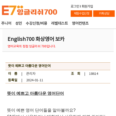
로그인
l
회원가입
체험수업신청
카톡상담
주니어
성인
수강신청/비용
레벨테스트
영어컨텐츠
English700 화상영어 보카
영어교육의 정점 잉글리쉬 700입니다.
뜻이 예쁘고 아름다운 영어단어
이 름
| 관리자
조 회
| 18614
등록일
| 2024-01-11
뜻이 예쁘고 아름다운 영어단어
뜻이 예쁜 영어 단어들을 알아볼까요?