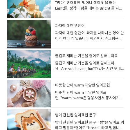
어트해야겠어요! I’d like to slim down. 살을
teacher’s face.나는 선생님의 놀란 표정을
뜨거워지는 매운 음식을 표현하는것 같습니
photo in Menu)I will have this one and
"밝다" 영어표현 빛이나 색이 밝을 때는
great character.그는 훌륭한 성격을 가졌습
이동](특히 장거리를) 여행[이동]하다 They
of cherry blossom flowers there in
빼고 싶어요. I decided to go on a diet
보고 킥킥 웃었다. He chuckled while
다 : 영영사전 의미 : used to describe
this one.(메뉴의 사진을 가리키면서)이것과
Light를, 성격이 밝을 때에는 Bright 를 사용
니다. She has a good heart.그녀는 선한 마
went on a long train journey across
spring.봄에는 벚꽃을 많이 볼 수 있어
before my holiday. 휴가 전에 다이어트를
reading the comic strip.그는 만화를 읽으
food that causes a burning feeling in
이걸로 할게요. I'd like a Big Mac, please.
할수 있습니다. Happy나 Friendly를 사용해
음을 가지고 있습니다. I'm surprised how
India. 그들은 인도를 가로지르는 장거리 기차
요. The cherry trees are in full blossom.
하기로 결심했습니다. She went on a diet
며 낄낄거렸습니다. giggle피식 웃다, 킥킥
the mouth hot은 단순히 온도가 높은 요리
빅맥 하나 주세요. I'll take number 5.세트
성격이 밝은 것을 나타내는 방법도 있어
polite he is.그가 얼마나 예의바른지 놀랐어
여행을 떠났다 My dream is to set on a
벚꽃이 만개했습니다 . This cherry
and lost five kilograms. 그녀는 다이어트
[키득/낄낄]거리다(재미·난처함·초조감에서
(따끈따끈한 국물이나 스프 등)의 뜨거움을
메뉴 5번 주세요. Do you have any
요 lightlight는 명사로 빛 그 자체를 나타내
요. He's so reliable. I can always count
journey across Europe.제 꿈은 유럽 횡단
과자에 대한 영단어
blossom was very pretty.벚꽃이 정말 예
를 해서 5kg을 감량했습니다. He has lost a
웃는 소리) 그리고 Giggle은 영어 책에 자주
표현할 때에도 사용됩니다. This dish is
combos? 세트메뉴 있나요? I'll have a
는 표현으로, 형용사로는 밝다라는 의미가 됩
on him.그는 정말 믿음직스러워요, 항상 의지
여행을 하는 것입니다. I want to celebrate
뻤어요. The town is full of people
lot of weight since he went on a diet.그
과자에 대한 영단어 과자를 나타내는 영어 단
등장하는 표현으로, 캐릭터들이 웃을 때 자주
too hot to eat. 이 음식은 너무 매워 먹을 수
Bacon Double Cheeseburger combo. 베
니다 the light of the sun햇빛 It is still
하고 있어요. My grandfather is a very
the start of your journey into the world.
viewing cherry blossoms in spring.봄이
는 다이어트를 시작한 후 체중이 많이 줄었습
어가 여러 개 있습니다 해외에서 슈크림은
말하는 단어입니다어린 아이나 여자아이의
없어요. hot mustardhot pepperhot
이컨 더블 치즈버거 콤보로 주세요. *세트 메
light outside.밖은 여전히 밝습니다. Her
honest person, so everyone trusts him.
세계로의 여정이 시작되는것을 축하하고 싶
되면 벚꽃을 구경하는 사람들로 마을이 가득
니다. I’m trying to lose weight. 살을 빼려
Cream puff라고 하며,감자칩을 영국에서는
'낄낄', '우후후', '에헤헤'와 같은 웃음소리를
saucehot salsajalapeno peppers are
뉴를 combo(콤보)라고 합니다 I'd like a
hair was light brown.그녀의 머리는 밝은
할아버지는 매우 정직한 분이라 모두가 할아
습니다. *trip은 흔히 장거리를 가는 것일지
합니다. Cherry blossoms are fluttering
고 노력 중입니다. I tend to gain weight
"crisps", 미국이라면 "chips" 입니다.- 영국
표현하는 장면에서 많이 쓰이지요. '킥킥킥
very hotthe hottest chili I've ever
Cheeseburger meal.I'd like a
갈색이었습니다. 밝은 방：a light room 밝
버지를 신뢰합니다. My grandmother has
라도 시간은 얼마 안 걸리는 여행을 나타냅니
in the wind.Cherry blossoms are
recently, so I have to exercise.최근에 살
에서 "chips"라고 말하면, 감자 튀김을 가리
킥'이라는 뉘앙스도 잘 어울리구요 The girls
즐겁고 재미난 기분을 영어로 말해보아요
tasted​ This soup is very hot.이 수프는 매
Cheeseburger combo.Combo와 meal은
은 색：a bright color 밝은 달: a bright
got a heart of gold.할머니는 아주 친절한
다.journey는 시간도 많이 걸리고 힘도 드는
floating in the wind.벚꽃이 바람에 흩날리
이 찌는 경향이 있어서 운동을 해야 합니다. I
킵니다 "sweets"는 영국에서 자주 사용되
giggled at the joke. 소녀들은 그 농담에 킥
우 뜨겁다 . **spicy 대신 hot이라고 해도,
의미상의 차이가 거의 없지만 각 프랜차이즈
즐겁고 재미난 기분을 영어로 말해보아
moon밝은 사람：a bright person, a
분이십니다. (마음씨가 고운 분) You're a
여행을 표현할때 더 흔하게 쓰입니
고 있습니다. Cherry blossom petals are
gained 5kg! Now I’m going to the gym
며 "candy"는 미국에서 자주 사용됩니
킥 웃었어요. She giggles at everything I
상대방에게 대화가 통하기 때문에 별로 걱정
마다, 어느 단어가 메뉴에 쓰여져 있는지를 보
요 Are you having fun?재밌는 시간 보내
cheerful person 밝은 성격：cheerful
thoughtful person.당신은 사려 깊은 분이
다. tour (여러 도시ㆍ국가 등을 방문하는)
dancing in the air.벚꽃잎이 흩날리고 있습
everyday!나는 5kg이 쪘어요! 이제 나는 매
다. sweet단 것, 사탕 및 초콜릿류디저트 설
said.그녀는 제가 하는 말마다 킥킥 웃으시더
하지 않아도 됩니다.그리고, spicy와 hot 모
고 말하면 됩니다. 대표적인 예로 맥도날드에
고 있어요?Yes, it's really fun!네, 정말 재미
personality 밝은 가정：a happy home, a
시군요. He's an affectionate person.그는
여행[관광]: tour는 관광이나 시찰을 목적으
니다. Cherry blossoms are falling. 벚꽃이
일 체육관에 갈 거예요! I put on weight
탕을 넣은 과자, 케이크(cake), 도넛(donut)
라고요. guffaw시끄럽게[크게] 웃다실없이
두 속어가 있습니다. 부적절한 의미로 사용될
서는 세트 메뉴를 meal이라고 부르며, 패스
있습니다! English class is so much fun.영
happy family 밝은 곡：a happy song, a
다정다감한 사람입니다. He's a
로 한 여행을 말합니다. 트립과의 차이점은 트
떨어지고 있습니다. Pollen은 "꽃가루"를 의
after Christmas holiday. I want to lose
등도 sweets의 종류가 됩니다.영국에서 달
크게 웃다 웃음을 참지 못하고 배꼽을 잡고 웃
수 있으니 사용법에 주의해주세요. 먹은 순
트 ​​푸드 프랜차이즈인 인 앤 아웃에서는
어 수업은 너무 재미있습니다. It's gonna be
따뜻한 단어 warm 다양한 영어표현
cheerful song bright밝은, 눈부신 The
sympathetic person.그는 인정이 많은 사
립이 하나의 짧은 여행을 말하는 반면, tour
미하는 영어 단어입니다.꽃가루 알레르기로
weight.크리스마스 휴가 후 살이 쪘습니다.
콤한 것을 표현할 때 사용되는 표현이기도 합
는 모습은 guffaw로 표현할 수 있어
간에 불타는 매운맛이 나는 요리에는
combo가 사용되고 있습니다. You can
a fun party.즐거운 파티가 될 거예요. He
moon is bright tonight. 오늘 밤은 달이 밝
람입니다.
는 여러 곳을 방문하는 긴 여행을 말합니
따뜻한 단어 warm 다양한 영어표
고생하는 사람이 매우 많지요.꽃가루 알레르
살을 빼고 싶어요. My cat is getting
니다.쿠키(cookie)등의 구운 과자는, baked
요.guffaw는 일상에서 그다지 많이 쓰이는
burning이라는 표현이 사용되기도 합니다
choose chicken nuggets or french fries
has never had so much fun as
습니다. 빛이 밝게 빛나고 있다는 것. 'light'와
다. Is there any tour available to
현 "warm"warm은 형용사면서 동사이기도
기는 영어로 말하면 "Allergy to pollen"(또
fat. 고양이가 살이 찌고 있어요. fat 뚱뚱한,
sweets라고 합니다. candy사탕과 초콜릿
표현은 아니며, 대부분의 상황에서는 큰 소리
. burning불타는, 뜨거운, 화끈거리는 These
for side.사이드 메뉴로 치킨 너겟이나 감자
yesterday.그는 어제만큼 재미있는 적이 없
는 달리 '눈부신'이라는 의미로 사용되기도 합
Vietnam? 베트남 투어가 있나요? I booked
합니다.따뜻한, 따스한, 훈훈한따뜻하게 하
는 Hay fever)입니다. I have an allergy to
살찐, 비만인 fleshy 살집이 있는, 살찐, 비만
류 미국에서는 달콤한 것을 가리키는 경우
로 웃는 것도 laugh out loud (lol) 또는 단순
chicken wings are spicy. My mouse is
튀김을 선택할 수 있습니다. French fries,
었습니다. Have a blast! = Have fun!즐거
니다. "a bright person(성격이 밝은 사
a guided tour to explore the ancient
다, 데우다; a warm pair of socks 따뜻한
pollen.저는 꽃가루 알레르기가 있습니다. I
의 overweight 과체중의, 비만의 fat은 "살
"candy"를 사용하는 사람이 많습니다.우리
히 laugh로 표현합니다. They all guffawed
burning.치킨윙이 매워요. 입이 화끈거려
please.감자튀김으로 부탁합니다.* 감자 튀
운 시간 보내세요! * 돌풍,폭풍이라는 의미의
람)"이나 "a bright future(밝은 미래)" 등에
ruins of Rome.로마의 고대 유적을 탐험하
양말 한 켤레 warm milk 따뜻한 우유 I’ll
have terrible hay fever. I have itchy
빵에 관련된 영어표현 문구
찐.비만인"이라는 뜻으로, 실례가 될수있는
나라에서 캔디라고 하면 “사탕” 이미지가 강
at his jokes. 모두 그의 농담에 웃음을 터뜨
요. 매운맛을 나타낼 때 sharp를 사용할 수
김= French fries (미국, 캐나다)= Chips (영
blast도 SNS 등에서 사용되는 즐거운을 의미
도 사용할 수 있습니다. We have a bright
기 위해 가이드 투어를 예약했어요. 세계 일주
warm up some milk. 우유 좀 데울게
eyes and a runny nose in spring.꽃가루
표현이므로 fleshy와 overweight와 함께 다
하지만, 영어에서는 사탕 이외에도, 캐러멜,
렸죠. She bursts into a loud guffaw.그녀
빵에 관련된 영어표현 문구 "빵"은 영어로 뭐
있습니다.특히 와사비 같이 톡쏘는 매운맛에
국, 호주, 뉴질랜드) What would you like
하는 속어 표현입니다. The party was a
future ahead of us!우리 앞에는 밝은 미래
여행 a tour round the world가이드 투어 a
요. This sleeping bag is very warm. 이 침
알레르기가 심해요. 봄이 되면 눈이 가렵고 콧
른 사람에게는 사용하지 않는것이 좋겠지
초콜릿등의 과자를 candy로 표현합니다. --
는 갑자기 큰 소리로 웃음을 터뜨렸다.
라고 말할까?영어로 "bread" 라고 말합니
딱 맞는 표현입니다 sharp(맛·냄새가) 톡 쏘
to drink?음료는 무엇으로 하십니까? I'll
blast.파티는 정말 즐거웠어요. The concert
가 있습니다! She has a bright outlook.그