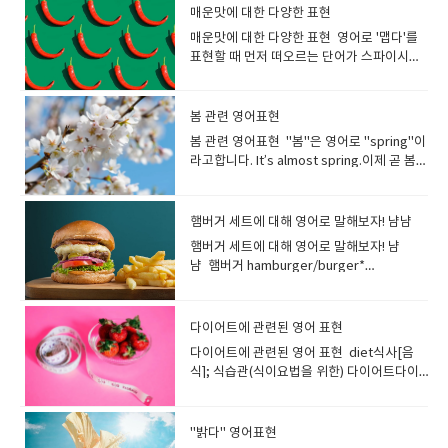
것이 포인트입니다. "좋은 사람"이라고 하면
장소나 목적이 뚜렷한 여행을 말합니다. Did
technique)' 처럼 기술이나 서비스의 품질을
음. Laugh는 소리를 내고 웃는것을 말하지
매운맛에 대한 다양한 표현
어떤 사람을 떠올릴 수 있나요? 상대방의 성
you have a good trip? 여행 잘 하셨어
나타낼 수 있습니다. luxury사치, 호사사치
만 Smile은 목소리를 내지 않고 웃는것을 말
매운맛에 대한 다양한 표현 영어로 '맵다'를
격과 상황에 따라 다르기 때문에 한마디로 표
요? 출장: Business trip수학여행 : School
품, 고급품 They stayed at a luxury hotel
합니다. smile(소리를 내지 않고) 웃다, 미
표현할 때 먼저 떠오르는 단어가 스파이시나
현하기가 어렵습니다. 좋은 사람?친절하고
trip캠핑여행 : camping trip How was
during their vacation.그들은 휴가 동안 고
소 짓다 smile은 기본적으로 기쁨, 즐거움, 친
핫이라는 표현이 아닐까요? Spicy는 양념과
상냥한 사람대가를 바라지 않는 사람긍정적
your trip to Europe?유럽 여행은 어땠
급 호텔에 머물렀습니다. luxurious사치스러
절함 등의 표현으로 떠오르는 웃음을 의미합
향신료에서 오는 매운 맛을 표현하는 데 사용
인 사람솔직한 사람관대한 사람이타적인 사
어? Have a nice trip!Enjoy your
운, 호화로운 luxurious food 사치스러운 음
니다, 목소리를 내는 것이 아닌 입꼬리를 올리
되는 경우가 많습니다. spicy향신료로 맛을
람분위기를 읽을 줄 아는 사람・마음이 깊은
봄 관련 영어표현
trip!Have a safe trip! Travel이 일반적인
식 a luxurious hotel 호화로운 호
고 앞니가 나오는 표정을 말합니다.예를 들어,
낸, 양념 맛이 강한, 매운 : 영영사전 의미
사람성실한 사람・열성적인 사
여행을 가리키는 말입니다 Travel여행, 출
텔 premium아주 높은; 고급의 평범한것보
봄 관련 영어표현 "봄"은 영어로 "spring"이
사진을 찍을 때 '치즈' 할때 짓는 얼굴이
: containing strong flavours from
람 "kind"는 친절하고 부드러운 사람을 나타
장, 이동 He really likes to travel.그는 여행
다 고급스럽고 가격이 높은 것을 가리킵니다.
라고합니다. It’s almost spring.이제 곧 봄이
'smile'입니다. You make me smile.당신은
spices It was insanely spicy! 그건 미칠 듯
내는 영단어입니다. 젠틀하게 말을 걸어 주거
을 정말 좋아합니다. travel the whole
메이커 상품이나 서비스에 특별함을 주기 위
네요 Spring is here. / Spring has come.
나를 웃게 합니다. She smiled to see the
이 매웠어! Korean food is very spicy.한국
나 ​​신경 써주는 사람을 표현할수 있습니
world in search of novelty 새로운 것을 찾
해 붙이는 것이 일반적입니다. premium
봄이 왔습니다. Spring is just around the
sight. 그녀는 그 광경을 보고 미소를 지었습
음식은 매우 매콤합니다. Mexican tacos
다. She is very kind.(그녀는 매우 친절합니
아 전 세계를 여행하다. I’ve never traveled
prices 아주 높은 물가 premium
corner.봄이 성큼 다가왔습니다. The
니다. What is making you smile. 무엇이
햄버거 세트에 대해 영어로 말해보자! 냠냠
are not so spicy, but it depends on the
다) He is a very kind person.(그는 매우 친
abroad. I am afraid of flying.저는 해외여
products 고급 상품 fancy값비싼[고급
weather finally feels like spring.드디어
당신을 웃게 하나요? chuckle싱글싱글 웃
topping.멕시코 타코는 그렇게 매운 편은 아
햄버거 세트에 대해 영어로 말해보자! 냠
절한 사람입니다) She is a positive
행을 가본 적이 없어요. 비행기 타는 것을 무
의] fancy restaurants with fancy
날씨가 봄처럼 느껴집니다. I wish it was
음낄낄 웃다, (만족스럽게) 싱긋이 웃다; 혼자
니지만 토핑에 따라 다릅니다. I have a
냠 햄버거 hamburger/burger*
person.그녀는 긍정적인 분입니다. You are
서워해요. travel to 라고 하면 목적지를 말
prices 비싼 가격의 고급 식당들 classy고
spring.봄이 왔으면 좋겠어요. Spring is my
서 웃다[재미있어 하다] 재미있는 것을 생각
preference for sweet food over spicy.
Hamburger 보다 Burger 라고 말하는 쪽이
the sweetest person I've ever met. 당
할 수도 있습니다. I am really looking
급의, 세련된 고급을 나타내는 구어 표현입니
favorite season.봄은 제가 가장 좋아하는
하며 작은 소리로 웃을때 사용하는 동사입니
저는 매운 음식보다 단 음식을 선호합니
많습니다. 치즈버거 cheeseburger세트
신은 내가 만난 사람 중 가장 다정한 사람입니
forward to traveling to London.런던 여행
다. 사람이나 물건의 품위 있고 세련된 모습을
계절입니다 Plants sprout in spring.봄에
다..입을 열지 않고 목소리를 억제하고 조용히
다. Kimchi is a traditional Korean side
Combo, Meal감자튀김 french fries콜라 M
다. She always tries to look on the
이 정말 기대됩니다. by(혹은 on)을 사용하
다이어트에 관련된 영어 표현
가리킵니다. You look classy in the black
는 식물이 싹을 틔웁니다. The weather is
웃는 모습을 가리키는 동사입니다.남의 눈을
dish of salted and fermented
사이즈 medium coke 영어로 햄버거를 주
bright side.그녀는 항상 좋은 면을 보려고
면, 어떻게 여행하는지 등 교통수단을 나타낼
jacket.검은색 재킷을 입으니 세련되어 보이
getting warmer.날씨가 점점 따뜻해지고 있
다이어트에 관련된 영어 표현 diet식사[음
피해 웃거나, 엉뚱한 생각을 하며 낄낄거리는
vegetables. These are usually spicy
문해 보자. May I take your order? 주문 받
노력합니다. I trust her because she is an
수 있어요. I would prefer to travel by
네요. exclusive<호텔·상점 등이> 회원[고
습니다. A lot of flowers are blooming.많
식]; 식습관(식이요법을 위한) 다이어트다이
모습도 표현합니다. chuckle while
and tangy taste.김치는 소금에 절이고 발효
겠습니다. What would you like to order?
altruist. 이타적이기 때문에 그녀를 신뢰합니
bus.저는 버스를 타고 여행하는 것을 선호합
객]을 엄선하는, 상류의, 고급의 일부 사람만
은 꽃이 피었습니다 Butterflies are flying
어트를 하다 I’m on a diet.저는 다이어트 중
watching TV TV를 보며 낄낄 웃다 chuckle
시킨 채소로 만든 한국의 전통 반찬입니다. 보
뭘 주문하시겠어요? Would you like a drink
다. The teacher is an easygoing person.
니다. We decided to travel by car.저희는
사용할 수 있는 고급을 나타냅니다. an
around.나비가 날아다니고 있어요. The
입니다. Sorry, I'm on a diet.미안해요, 다이
while reading 책을 읽으면서 낄낄 웃다 I
통 매콤하고 톡 쏘는 맛이 특징입니다. hot
or a side of french fries? 음료수나 프렌치
He’s easy to talk to.선생님은 소탈한 분이
자동차로 여행하기로 결정했습니
exclusive club 회원제 고급 클럽
cherry blossoms are starting to bloom.
어트 중입니다 I have to go on a diet!다이
chuckled at the astonishment on the
"밝다" 영어표현
뜨거운매운, 얼얼한 "hot"은 혀가 얼얼하고
프라이 드시겠어요? (As you point at a
세요. 대화하기 편한 분입니다. He has a
다. journey (특히 멀리 가는) 여행[여정 /
벚꽃이 피기 시작합니다. You can see a lot