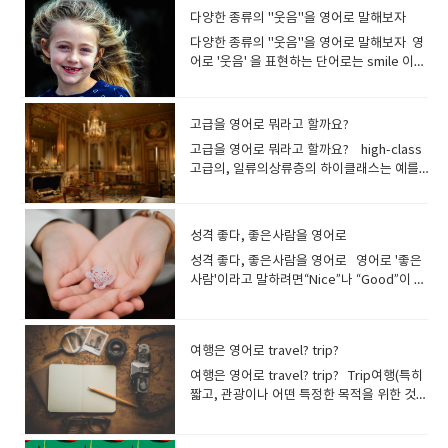
다양한 종류의 "웃음"을 영어로 말해보자
다양한 종류의 "웃음"을 영어로 말해보자 영
어로 '웃음' 을 표현하는 단어로는 smile 이나
laugh 를 들 수 있지만, 이 외에도 웃음을 구
체적으로 표현할 수 있는 단어가 여러 개 있어
요.몇가지를 살펴보고 갈께요~ laugh(소리
고급을 영어로 뭐라고 할까요?
내어) 웃다재미있어하다, 우스워[즐거워]하
고급을 영어로 뭐라고 할까요? high-class
다 목소리를 내고 하하하 웃을 때 사용하는 동
고급의, 일류의상류층의 하이클래스는 예를
사입니다기본적으로는 쾌활한 기세가 있는
들어 고급 호텔이나 고급 레스토랑같은 표현
웃음을 가리킵니다. I laughed a lot.많이 웃
으로 사용합니다. 상류 계급의 사람들이 사용
었어요. They laughed at his jokes.그들은
하는 서비스에 붙이는 이미지입니다 a high-
그의 농담에 웃었어요. You never laugh at
성격 좋다, 좋은사람을 영어로
class restaurant 고급 레스토랑 a high-
my jokes!내 농담에 생전 안 웃는구나! His
성격 좋다, 좋은사람을 영어로 영어로 '좋은
class hotel 고급 호텔 high-end최고급
story was so funny, everyone had a
사람'이라고 말하려면“Nice”나 “Good”이 떠
의 하이엔드는 고급 전자제품 등을 가리킬 때
hearty laugh .그의 이야기가 너무 재미있어
오르지요 He is a good person.그는 좋은
자주 사용하는 표현입니다. 예를 들어, "high-
서 모두가 크게 웃었습니다 .*hearty laugh
사람입니다 "good"와 같은 의미를 가진 형
end refrigerator(고급 냉장고)"나 "high-
- 즐겁고 유머러스한 에피소드에 만족도가 높
용사 "nice"도 자주 사용합니다. He is nice.
end microwave oven(고급 전자레인지)"
아 진심으로 웃는것 His ridiculous dance
여행은 영어로 travel? trip?
그는 좋은 사람입니다 She is nice to
등으로 사용됩니다. high-end stereo
moves triggered explosive laughter
everyone.그녀는 모든 사람에게 친절합니
여행은 영어로 travel? trip? Trip여행(특히
equipment 최고급의 스테레오 장치 high-
from the crowd.그의 우스꽝스러운 춤에 관
다. He is very nice to me. 그는 나에게 매
짧고, 관광이나 어떤 특정한 목적을 위한 것),
quality고급의 품질의 높이를 나타낼 때 사용
객들은 폭소를 터뜨렸다.*explosive
우 친절하다. 좀 더 구체적으로 좋은 성격을
항해; 단체 여행, 소풍; 출장,여행하다 여행 중
되는 표현입니다. '고급 식재료(high-quality
laughter - 폭소사람이 모여 있는 곳에서 예
표현하기 위해서는 다양한 단어를 사용하는
에서도 짧은 여행을 가리키는 말입니다가는
ingredients)' '고품질 기술(high-quality
상외의 사건이 있어 갑자기 일어난 큰 웃