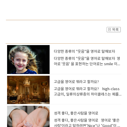
다양한 종류의 "웃음"을 영어로 말해보자
다양한 종류의 "웃음"을 영어로 말해보자 영
어로 '웃음' 을 표현하는 단어로는 smile 이나
laugh 를 들 수 있지만, 이 외에도 웃음을 구
체적으로 표현할 수 있는 단어가 여러 개 있어
요.몇가지를 살펴보고 갈께요~ laugh(소리
고급을 영어로 뭐라고 할까요?
내어) 웃다재미있어하다, 우스워[즐거워]하
고급을 영어로 뭐라고 할까요? high-class
다 목소리를 내고 하하하 웃을 때 사용하는 동
고급의, 일류의상류층의 하이클래스는 예를
사입니다기본적으로는 쾌활한 기세가 있는
들어 고급 호텔이나 고급 레스토랑같은 표현
웃음을 가리킵니다. I laughed a lot.많이 웃
으로 사용합니다. 상류 계급의 사람들이 사용
었어요. They laughed at his jokes.그들은
하는 서비스에 붙이는 이미지입니다 a high-
그의 농담에 웃었어요. You never laugh at
성격 좋다, 좋은사람을 영어로
class restaurant 고급 레스토랑 a high-
my jokes!내 농담에 생전 안 웃는구나! His
성격 좋다, 좋은사람을 영어로 영어로 '좋은
class hotel 고급 호텔 high-end최고급
story was so funny, everyone had a
사람'이라고 말하려면“Nice”나 “Good”이 떠
의 하이엔드는 고급 전자제품 등을 가리킬 때