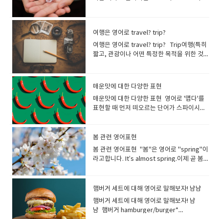
hearty laugh .그의 이야기가 너무 재미있어
오르지요 He is a good person.그는 좋은
자주 사용하는 표현입니다. 예를 들어, "high-
서 모두가 크게 웃었습니다 .*hearty laugh
사람입니다 "good"와 같은 의미를 가진 형
end refrigerator(고급 냉장고)"나 "high-
- 즐겁고 유머러스한 에피소드에 만족도가 높
용사 "nice"도 자주 사용합니다. He is nice.
end microwave oven(고급 전자레인지)"
아 진심으로 웃는것 His ridiculous dance
여행은 영어로 travel? trip?
그는 좋은 사람입니다 She is nice to
등으로 사용됩니다. high-end stereo
moves triggered explosive laughter
everyone.그녀는 모든 사람에게 친절합니
여행은 영어로 travel? trip? Trip여행(특히
equipment 최고급의 스테레오 장치 high-
from the crowd.그의 우스꽝스러운 춤에 관
다. He is very nice to me. 그는 나에게 매
짧고, 관광이나 어떤 특정한 목적을 위한 것),
quality고급의 품질의 높이를 나타낼 때 사용
객들은 폭소를 터뜨렸다.*explosive
우 친절하다. 좀 더 구체적으로 좋은 성격을
항해; 단체 여행, 소풍; 출장,여행하다 여행 중
되는 표현입니다. '고급 식재료(high-quality
laughter - 폭소사람이 모여 있는 곳에서 예
표현하기 위해서는 다양한 단어를 사용하는
에서도 짧은 여행을 가리키는 말입니다가는
ingredients)' '고품질 기술(high-quality
상외의 사건이 있어 갑자기 일어난 큰 웃
것이 포인트입니다. "좋은 사람"이라고 하면
장소나 목적이 뚜렷한 여행을 말합니다. Did
technique)' 처럼 기술이나 서비스의 품질을
음. Laugh는 소리를 내고 웃는것을 말하지
매운맛에 대한 다양한 표현
어떤 사람을 떠올릴 수 있나요? 상대방의 성
you have a good trip? 여행 잘 하셨어
나타낼 수 있습니다. luxury사치, 호사사치
만 Smile은 목소리를 내지 않고 웃는것을 말
매운맛에 대한 다양한 표현 영어로 '맵다'를
격과 상황에 따라 다르기 때문에 한마디로 표
요? 출장: Business trip수학여행 : School
품, 고급품 They stayed at a luxury hotel
합니다. smile(소리를 내지 않고) 웃다, 미
표현할 때 먼저 떠오르는 단어가 스파이시나
현하기가 어렵습니다. 좋은 사람?친절하고
trip캠핑여행 : camping trip How was
during their vacation.그들은 휴가 동안 고
소 짓다 smile은 기본적으로 기쁨, 즐거움, 친
핫이라는 표현이 아닐까요? Spicy는 양념과
상냥한 사람대가를 바라지 않는 사람긍정적
your trip to Europe?유럽 여행은 어땠
급 호텔에 머물렀습니다. luxurious사치스러
절함 등의 표현으로 떠오르는 웃음을 의미합
향신료에서 오는 매운 맛을 표현하는 데 사용
인 사람솔직한 사람관대한 사람이타적인 사
어? Have a nice trip!Enjoy your
운, 호화로운 luxurious food 사치스러운 음
니다, 목소리를 내는 것이 아닌 입꼬리를 올리
되는 경우가 많습니다. spicy향신료로 맛을
람분위기를 읽을 줄 아는 사람・마음이 깊은
봄 관련 영어표현
trip!Have a safe trip! Travel이 일반적인
식 a luxurious hotel 호화로운 호
고 앞니가 나오는 표정을 말합니다.예를 들어,
낸, 양념 맛이 강한, 매운 : 영영사전 의미
사람성실한 사람・열성적인 사
여행을 가리키는 말입니다 Travel여행, 출
텔 premium아주 높은; 고급의 평범한것보
봄 관련 영어표현 "봄"은 영어로 "spring"이
사진을 찍을 때 '치즈' 할때 짓는 얼굴이
: containing strong flavours from
람 "kind"는 친절하고 부드러운 사람을 나타
장, 이동 He really likes to travel.그는 여행
다 고급스럽고 가격이 높은 것을 가리킵니다.
라고합니다. It’s almost spring.이제 곧 봄이
'smile'입니다. You make me smile.당신은
spices It was insanely spicy! 그건 미칠 듯
내는 영단어입니다. 젠틀하게 말을 걸어 주거
을 정말 좋아합니다. travel the whole
메이커 상품이나 서비스에 특별함을 주기 위
네요 Spring is here. / Spring has come.
나를 웃게 합니다. She smiled to see the
이 매웠어! Korean food is very spicy.한국
나 ​​신경 써주는 사람을 표현할수 있습니
world in search of novelty 새로운 것을 찾
해 붙이는 것이 일반적입니다. premium
봄이 왔습니다. Spring is just around the
sight. 그녀는 그 광경을 보고 미소를 지었습
음식은 매우 매콤합니다. Mexican tacos
다. She is very kind.(그녀는 매우 친절합니
아 전 세계를 여행하다. I’ve never traveled
prices 아주 높은 물가 premium
corner.봄이 성큼 다가왔습니다. The
니다. What is making you smile. 무엇이
햄버거 세트에 대해 영어로 말해보자! 냠냠
are not so spicy, but it depends on the
다) He is a very kind person.(그는 매우 친
abroad. I am afraid of flying.저는 해외여
products 고급 상품 fancy값비싼[고급
weather finally feels like spring.드디어
당신을 웃게 하나요? chuckle싱글싱글 웃
topping.멕시코 타코는 그렇게 매운 편은 아
햄버거 세트에 대해 영어로 말해보자! 냠
절한 사람입니다) She is a positive
행을 가본 적이 없어요. 비행기 타는 것을 무
의] fancy restaurants with fancy
날씨가 봄처럼 느껴집니다. I wish it was
음낄낄 웃다, (만족스럽게) 싱긋이 웃다; 혼자
니지만 토핑에 따라 다릅니다. I have a
냠 햄버거 hamburger/burger*
person.그녀는 긍정적인 분입니다. You are
서워해요. travel to 라고 하면 목적지를 말
prices 비싼 가격의 고급 식당들 classy고
spring.봄이 왔으면 좋겠어요. Spring is my
서 웃다[재미있어 하다] 재미있는 것을 생각