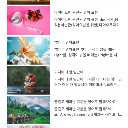
preference for sweet food over spicy.
Hamburger 보다 Burger 라고 말하는 쪽이
the sweetest person I've ever met. 당
할 수도 있습니다. I am really looking
급의, 세련된 고급을 나타내는 구어 표현입니
favorite season.봄은 제가 가장 좋아하는
하며 작은 소리로 웃을때 사용하는 동사입니
저는 매운 음식보다 단 음식을 선호합니
많습니다. 치즈버거 cheeseburger세트
신은 내가 만난 사람 중 가장 다정한 사람입니
forward to traveling to London.런던 여행
다. 사람이나 물건의 품위 있고 세련된 모습을
계절입니다 Plants sprout in spring.봄에
다..입을 열지 않고 목소리를 억제하고 조용히
다. Kimchi is a traditional Korean side
Combo, Meal감자튀김 french fries콜라 M
다. She always tries to look on the
이 정말 기대됩니다. by(혹은 on)을 사용하
다이어트에 관련된 영어 표현
가리킵니다. You look classy in the black
는 식물이 싹을 틔웁니다. The weather is
웃는 모습을 가리키는 동사입니다.남의 눈을
dish of salted and fermented
사이즈 medium coke 영어로 햄버거를 주
bright side.그녀는 항상 좋은 면을 보려고
면, 어떻게 여행하는지 등 교통수단을 나타낼
jacket.검은색 재킷을 입으니 세련되어 보이
getting warmer.날씨가 점점 따뜻해지고 있
다이어트에 관련된 영어 표현 diet식사[음
피해 웃거나, 엉뚱한 생각을 하며 낄낄거리는
vegetables. These are usually spicy
문해 보자. May I take your order? 주문 받
노력합니다. I trust her because she is an
수 있어요. I would prefer to travel by
네요. exclusive<호텔·상점 등이> 회원[고
습니다. A lot of flowers are blooming.많
식]; 식습관(식이요법을 위한) 다이어트다이
모습도 표현합니다. chuckle while
and tangy taste.김치는 소금에 절이고 발효
겠습니다. What would you like to order?
altruist. 이타적이기 때문에 그녀를 신뢰합니
bus.저는 버스를 타고 여행하는 것을 선호합
객]을 엄선하는, 상류의, 고급의 일부 사람만
은 꽃이 피었습니다 Butterflies are flying
어트를 하다 I’m on a diet.저는 다이어트 중
watching TV TV를 보며 낄낄 웃다 chuckle
시킨 채소로 만든 한국의 전통 반찬입니다. 보
뭘 주문하시겠어요? Would you like a drink
다. The teacher is an easygoing person.
니다. We decided to travel by car.저희는
사용할 수 있는 고급을 나타냅니다. an
around.나비가 날아다니고 있어요. The
입니다. Sorry, I'm on a diet.미안해요, 다이
while reading 책을 읽으면서 낄낄 웃다 I
통 매콤하고 톡 쏘는 맛이 특징입니다. hot
or a side of french fries? 음료수나 프렌치
He’s easy to talk to.선생님은 소탈한 분이
자동차로 여행하기로 결정했습니
exclusive club 회원제 고급 클럽
cherry blossoms are starting to bloom.
어트 중입니다 I have to go on a diet!다이
chuckled at the astonishment on the
"밝다" 영어표현
뜨거운매운, 얼얼한 "hot"은 혀가 얼얼하고
프라이 드시겠어요? (As you point at a
세요. 대화하기 편한 분입니다. He has a
다. journey (특히 멀리 가는) 여행[여정 /
벚꽃이 피기 시작합니다. You can see a lot
어트해야겠어요! I’d like to slim down. 살을
teacher’s face.나는 선생님의 놀란 표정을
뜨거워지는 매운 음식을 표현하는것 같습니
photo in Menu)I will have this one and
"밝다" 영어표현 빛이나 색이 밝을 때는
great character.그는 훌륭한 성격을 가졌습
이동](특히 장거리를) 여행[이동]하다 They
of cherry blossom flowers there in
빼고 싶어요. I decided to go on a diet
보고 킥킥 웃었다. He chuckled while
다 : 영영사전 의미 : used to describe
this one.(메뉴의 사진을 가리키면서)이것과
Light를, 성격이 밝을 때에는 Bright 를 사용
니다. She has a good heart.그녀는 선한 마
went on a long train journey across
spring.봄에는 벚꽃을 많이 볼 수 있어
before my holiday. 휴가 전에 다이어트를
reading the comic strip.그는 만화를 읽으
food that causes a burning feeling in
이걸로 할게요. I'd like a Big Mac, please.
할수 있습니다. Happy나 Friendly를 사용해
음을 가지고 있습니다. I'm surprised how
India. 그들은 인도를 가로지르는 장거리 기차
요. The cherry trees are in full blossom.
하기로 결심했습니다. She went on a diet
며 낄낄거렸습니다. giggle피식 웃다, 킥킥
the mouth hot은 단순히 온도가 높은 요리
빅맥 하나 주세요. I'll take number 5.세트
성격이 밝은 것을 나타내는 방법도 있어
polite he is.그가 얼마나 예의바른지 놀랐어
여행을 떠났다 My dream is to set on a
벚꽃이 만개했습니다 . This cherry
and lost five kilograms. 그녀는 다이어트
[키득/낄낄]거리다(재미·난처함·초조감에서
(따끈따끈한 국물이나 스프 등)의 뜨거움을
메뉴 5번 주세요. Do you have any
요 lightlight는 명사로 빛 그 자체를 나타내
요. He's so reliable. I can always count
journey across Europe.제 꿈은 유럽 횡단
과자에 대한 영단어
blossom was very pretty.벚꽃이 정말 예
를 해서 5kg을 감량했습니다. He has lost a
웃는 소리) 그리고 Giggle은 영어 책에 자주
표현할 때에도 사용됩니다. This dish is
combos? 세트메뉴 있나요? I'll have a
는 표현으로, 형용사로는 밝다라는 의미가 됩
on him.그는 정말 믿음직스러워요, 항상 의지
여행을 하는 것입니다. I want to celebrate
뻤어요. The town is full of people
lot of weight since he went on a diet.그
과자에 대한 영단어 과자를 나타내는 영어 단
등장하는 표현으로, 캐릭터들이 웃을 때 자주
too hot to eat. 이 음식은 너무 매워 먹을 수
Bacon Double Cheeseburger combo. 베
니다 the light of the sun햇빛 It is still
하고 있어요. My grandfather is a very
the start of your journey into the world.
viewing cherry blossoms in spring.봄이
는 다이어트를 시작한 후 체중이 많이 줄었습
어가 여러 개 있습니다 해외에서 슈크림은
말하는 단어입니다어린 아이나 여자아이의
없어요. hot mustardhot pepperhot
이컨 더블 치즈버거 콤보로 주세요. *세트 메
light outside.밖은 여전히 밝습니다. Her
honest person, so everyone trusts him.
세계로의 여정이 시작되는것을 축하하고 싶
되면 벚꽃을 구경하는 사람들로 마을이 가득
니다. I’m trying to lose weight. 살을 빼려
Cream puff라고 하며,감자칩을 영국에서는
'낄낄', '우후후', '에헤헤'와 같은 웃음소리를
saucehot salsajalapeno peppers are
뉴를 combo(콤보)라고 합니다 I'd like a
hair was light brown.그녀의 머리는 밝은
할아버지는 매우 정직한 분이라 모두가 할아
습니다. *trip은 흔히 장거리를 가는 것일지
합니다. Cherry blossoms are fluttering
고 노력 중입니다. I tend to gain weight
"crisps", 미국이라면 "chips" 입니다.- 영국
표현하는 장면에서 많이 쓰이지요. '킥킥킥
very hotthe hottest chili I've ever
Cheeseburger meal.I'd like a
갈색이었습니다. 밝은 방：a light room 밝
버지를 신뢰합니다. My grandmother has
라도 시간은 얼마 안 걸리는 여행을 나타냅니
in the wind.Cherry blossoms are
recently, so I have to exercise.최근에 살
에서 "chips"라고 말하면, 감자 튀김을 가리
킥'이라는 뉘앙스도 잘 어울리구요 The girls
즐겁고 재미난 기분을 영어로 말해보아요
tasted​ This soup is very hot.이 수프는 매
Cheeseburger combo.Combo와 meal은
은 색：a bright color 밝은 달: a bright
got a heart of gold.할머니는 아주 친절한
다.journey는 시간도 많이 걸리고 힘도 드는
floating in the wind.벚꽃이 바람에 흩날리
이 찌는 경향이 있어서 운동을 해야 합니다. I
킵니다 "sweets"는 영국에서 자주 사용되
giggled at the joke. 소녀들은 그 농담에 킥
우 뜨겁다 . **spicy 대신 hot이라고 해도,
의미상의 차이가 거의 없지만 각 프랜차이즈
즐겁고 재미난 기분을 영어로 말해보아
moon밝은 사람：a bright person, a
분이십니다. (마음씨가 고운 분) You're a
여행을 표현할때 더 흔하게 쓰입니
고 있습니다. Cherry blossom petals are
gained 5kg! Now I’m going to the gym
며 "candy"는 미국에서 자주 사용됩니
킥 웃었어요. She giggles at everything I
상대방에게 대화가 통하기 때문에 별로 걱정
마다, 어느 단어가 메뉴에 쓰여져 있는지를 보
요 Are you having fun?재밌는 시간 보내
cheerful person 밝은 성격：cheerful
thoughtful person.당신은 사려 깊은 분이
다. tour (여러 도시ㆍ국가 등을 방문하는)
dancing in the air.벚꽃잎이 흩날리고 있습
everyday!나는 5kg이 쪘어요! 이제 나는 매
다. sweet단 것, 사탕 및 초콜릿류디저트 설
said.그녀는 제가 하는 말마다 킥킥 웃으시더
하지 않아도 됩니다.그리고, spicy와 hot 모
고 말하면 됩니다. 대표적인 예로 맥도날드에
고 있어요?Yes, it's really fun!네, 정말 재미
personality 밝은 가정：a happy home, a
시군요. He's an affectionate person.그는
여행[관광]: tour는 관광이나 시찰을 목적으
니다. Cherry blossoms are falling. 벚꽃이
일 체육관에 갈 거예요! I put on weight
탕을 넣은 과자, 케이크(cake), 도넛(donut)
라고요. guffaw시끄럽게[크게] 웃다실없이
두 속어가 있습니다. 부적절한 의미로 사용될
서는 세트 메뉴를 meal이라고 부르며, 패스
있습니다! English class is so much fun.영
happy family 밝은 곡：a happy song, a
다정다감한 사람입니다. He's a
로 한 여행을 말합니다. 트립과의 차이점은 트
떨어지고 있습니다. Pollen은 "꽃가루"를 의