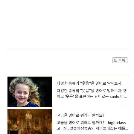
다양한 종류의 "웃음"을 영어로 말해보자
다양한 종류의 "웃음"을 영어로 말해보자 영
어로 '웃음' 을 표현하는 단어로는 smile 이나
laugh 를 들 수 있지만, 이 외에도 웃음을 구
체적으로 표현할 수 있는 단어가 여러 개 있어
요.몇가지를 살펴보고 갈께요~ laugh(소리
고급을 영어로 뭐라고 할까요?
내어) 웃다재미있어하다, 우스워[즐거워]하
고급을 영어로 뭐라고 할까요? high-class
다 목소리를 내고 하하하 웃을 때 사용하는 동
고급의, 일류의상류층의 하이클래스는 예를
사입니다기본적으로는 쾌활한 기세가 있는