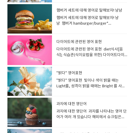
이 매웠어! Korean food is very spicy.한국
나 ​​신경 써주는 사람을 표현할수 있습니
world in search of novelty 새로운 것을 찾
해 붙이는 것이 일반적입니다. premium
봄이 왔습니다. Spring is just around the
sight. 그녀는 그 광경을 보고 미소를 지었습
음식은 매우 매콤합니다. Mexican tacos
다. She is very kind.(그녀는 매우 친절합니
아 전 세계를 여행하다. I’ve never traveled
prices 아주 높은 물가 premium
corner.봄이 성큼 다가왔습니다. The
니다. What is making you smile. 무엇이
햄버거 세트에 대해 영어로 말해보자! 냠냠
are not so spicy, but it depends on the
다) He is a very kind person.(그는 매우 친
abroad. I am afraid of flying.저는 해외여
products 고급 상품 fancy값비싼[고급
weather finally feels like spring.드디어
당신을 웃게 하나요? chuckle싱글싱글 웃
topping.멕시코 타코는 그렇게 매운 편은 아
햄버거 세트에 대해 영어로 말해보자! 냠
절한 사람입니다) She is a positive
행을 가본 적이 없어요. 비행기 타는 것을 무
의] fancy restaurants with fancy
날씨가 봄처럼 느껴집니다. I wish it was
음낄낄 웃다, (만족스럽게) 싱긋이 웃다; 혼자
니지만 토핑에 따라 다릅니다. I have a
냠 햄버거 hamburger/burger*
person.그녀는 긍정적인 분입니다. You are
서워해요. travel to 라고 하면 목적지를 말
prices 비싼 가격의 고급 식당들 classy고
spring.봄이 왔으면 좋겠어요. Spring is my
서 웃다[재미있어 하다] 재미있는 것을 생각
preference for sweet food over spicy.
Hamburger 보다 Burger 라고 말하는 쪽이
the sweetest person I've ever met. 당
할 수도 있습니다. I am really looking
급의, 세련된 고급을 나타내는 구어 표현입니
favorite season.봄은 제가 가장 좋아하는
하며 작은 소리로 웃을때 사용하는 동사입니
저는 매운 음식보다 단 음식을 선호합니
많습니다. 치즈버거 cheeseburger세트
신은 내가 만난 사람 중 가장 다정한 사람입니
forward to traveling to London.런던 여행
다. 사람이나 물건의 품위 있고 세련된 모습을
계절입니다 Plants sprout in spring.봄에
다..입을 열지 않고 목소리를 억제하고 조용히
다. Kimchi is a traditional Korean side
Combo, Meal감자튀김 french fries콜라 M
다. She always tries to look on the
이 정말 기대됩니다. by(혹은 on)을 사용하
다이어트에 관련된 영어 표현
가리킵니다. You look classy in the black
는 식물이 싹을 틔웁니다. The weather is
웃는 모습을 가리키는 동사입니다.남의 눈을
dish of salted and fermented
사이즈 medium coke 영어로 햄버거를 주
bright side.그녀는 항상 좋은 면을 보려고
면, 어떻게 여행하는지 등 교통수단을 나타낼
jacket.검은색 재킷을 입으니 세련되어 보이
getting warmer.날씨가 점점 따뜻해지고 있
다이어트에 관련된 영어 표현 diet식사[음
피해 웃거나, 엉뚱한 생각을 하며 낄낄거리는
vegetables. These are usually spicy
문해 보자. May I take your order? 주문 받
노력합니다. I trust her because she is an
수 있어요. I would prefer to travel by
네요. exclusive<호텔·상점 등이> 회원[고
습니다. A lot of flowers are blooming.많
식]; 식습관(식이요법을 위한) 다이어트다이
모습도 표현합니다. chuckle while
and tangy taste.김치는 소금에 절이고 발효
겠습니다. What would you like to order?
altruist. 이타적이기 때문에 그녀를 신뢰합니
bus.저는 버스를 타고 여행하는 것을 선호합
객]을 엄선하는, 상류의, 고급의 일부 사람만
은 꽃이 피었습니다 Butterflies are flying
어트를 하다 I’m on a diet.저는 다이어트 중
watching TV TV를 보며 낄낄 웃다 chuckle
시킨 채소로 만든 한국의 전통 반찬입니다. 보
뭘 주문하시겠어요? Would you like a drink
다. The teacher is an easygoing person.
니다. We decided to travel by car.저희는
사용할 수 있는 고급을 나타냅니다. an
around.나비가 날아다니고 있어요. The
입니다. Sorry, I'm on a diet.미안해요, 다이
while reading 책을 읽으면서 낄낄 웃다 I
통 매콤하고 톡 쏘는 맛이 특징입니다. hot
or a side of french fries? 음료수나 프렌치
He’s easy to talk to.선생님은 소탈한 분이
자동차로 여행하기로 결정했습니
exclusive club 회원제 고급 클럽
cherry blossoms are starting to bloom.
어트 중입니다 I have to go on a diet!다이
chuckled at the astonishment on the
"밝다" 영어표현
뜨거운매운, 얼얼한 "hot"은 혀가 얼얼하고
프라이 드시겠어요? (As you point at a
세요. 대화하기 편한 분입니다. He has a
다. journey (특히 멀리 가는) 여행[여정 /
벚꽃이 피기 시작합니다. You can see a lot
어트해야겠어요! I’d like to slim down. 살을
teacher’s face.나는 선생님의 놀란 표정을
뜨거워지는 매운 음식을 표현하는것 같습니
photo in Menu)I will have this one and
"밝다" 영어표현 빛이나 색이 밝을 때는
great character.그는 훌륭한 성격을 가졌습
이동](특히 장거리를) 여행[이동]하다 They
of cherry blossom flowers there in
빼고 싶어요. I decided to go on a diet
보고 킥킥 웃었다. He chuckled while
다 : 영영사전 의미 : used to describe
this one.(메뉴의 사진을 가리키면서)이것과
Light를, 성격이 밝을 때에는 Bright 를 사용
니다. She has a good heart.그녀는 선한 마
went on a long train journey across
spring.봄에는 벚꽃을 많이 볼 수 있어
before my holiday. 휴가 전에 다이어트를
reading the comic strip.그는 만화를 읽으
food that causes a burning feeling in
이걸로 할게요. I'd like a Big Mac, please.
할수 있습니다. Happy나 Friendly를 사용해
음을 가지고 있습니다. I'm surprised how
India. 그들은 인도를 가로지르는 장거리 기차
요. The cherry trees are in full blossom.
하기로 결심했습니다. She went on a diet
며 낄낄거렸습니다. giggle피식 웃다, 킥킥
the mouth hot은 단순히 온도가 높은 요리
빅맥 하나 주세요. I'll take number 5.세트
성격이 밝은 것을 나타내는 방법도 있어
polite he is.그가 얼마나 예의바른지 놀랐어
여행을 떠났다 My dream is to set on a
벚꽃이 만개했습니다 . This cherry
and lost five kilograms. 그녀는 다이어트
[키득/낄낄]거리다(재미·난처함·초조감에서
(따끈따끈한 국물이나 스프 등)의 뜨거움을
메뉴 5번 주세요. Do you have any
요 lightlight는 명사로 빛 그 자체를 나타내
요. He's so reliable. I can always count
journey across Europe.제 꿈은 유럽 횡단
과자에 대한 영단어
blossom was very pretty.벚꽃이 정말 예
를 해서 5kg을 감량했습니다. He has lost a
웃는 소리) 그리고 Giggle은 영어 책에 자주
표현할 때에도 사용됩니다. This dish is
combos? 세트메뉴 있나요? I'll have a
는 표현으로, 형용사로는 밝다라는 의미가 됩
on him.그는 정말 믿음직스러워요, 항상 의지
여행을 하는 것입니다. I want to celebrate
뻤어요. The town is full of people
lot of weight since he went on a diet.그
과자에 대한 영단어 과자를 나타내는 영어 단
등장하는 표현으로, 캐릭터들이 웃을 때 자주
too hot to eat. 이 음식은 너무 매워 먹을 수
Bacon Double Cheeseburger combo. 베
니다 the light of the sun햇빛 It is still
하고 있어요. My grandfather is a very
the start of your journey into the world.
viewing cherry blossoms in spring.봄이
는 다이어트를 시작한 후 체중이 많이 줄었습
어가 여러 개 있습니다 해외에서 슈크림은
말하는 단어입니다어린 아이나 여자아이의
없어요. hot mustardhot pepperhot
이컨 더블 치즈버거 콤보로 주세요. *세트 메
light outside.밖은 여전히 밝습니다. Her
honest person, so everyone trusts him.
세계로의 여정이 시작되는것을 축하하고 싶
되면 벚꽃을 구경하는 사람들로 마을이 가득
니다. I’m trying to lose weight. 살을 빼려
Cream puff라고 하며,감자칩을 영국에서는
'낄낄', '우후후', '에헤헤'와 같은 웃음소리를
saucehot salsajalapeno peppers are
뉴를 combo(콤보)라고 합니다 I'd like a
hair was light brown.그녀의 머리는 밝은
할아버지는 매우 정직한 분이라 모두가 할아
습니다. *trip은 흔히 장거리를 가는 것일지
합니다. Cherry blossoms are fluttering
고 노력 중입니다. I tend to gain weight
"crisps", 미국이라면 "chips" 입니다.- 영국
표현하는 장면에서 많이 쓰이지요. '킥킥킥
very hotthe hottest chili I've ever
Cheeseburger meal.I'd like a
갈색이었습니다. 밝은 방：a light room 밝
버지를 신뢰합니다. My grandmother has
라도 시간은 얼마 안 걸리는 여행을 나타냅니