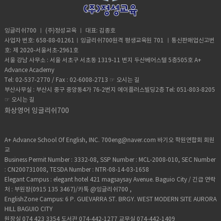
즐겁고 풍요로운 한 해가 되시기를 기원합니
snowfall.폭설이 내린 후 제설차가 거리를 청
은 행운을 언급하거나 미래에 대한 희망을 언
모래는 믿을 수 없을 정도로 하얗고, 물은 투
parent(부모)가 합성된 단어. 아이의 사진이
면 the first time the sun rises in the new
다. *prosperous-번영하는, 부유한, 성공
소했습니다. Avalanche 눈사태Climbers
급할 때 사용하는 말입니다. I haven't had a
명하게 맑고, 사람의 손길이 닿지 않은 자연
나 동영상을 SNS로 자주 공유하는 부모:A
year, the first appearance of the sun in
한:: having success usually by making a
should be cautious of the risk of
cold all winter, knock on wood.겨울 내내
그대로의 아름다움이 느껴져
person who regularly uses the social
the sky on the first day of the year, the
lot of money I wish you all the best in
잉글리쉬700 ㅣ (주)정성교육 ㅣ 대표: 김종호
avalanches in the winter.등산객들은 겨울
감기에 걸리지 않았어요, 앞으로도 계속 안 걸
요. serendipity뜻밖의 기쁨, 운수 좋은 뜻
media to communicate a lot of detailed
event of watching the sunrise on the
the new year.새해에는 좋은 일만 가득하시
철 눈사태 위험에 주의해야 합니다.
사업자 번호: 658-88-01261ㅣ잉글리쉬700원격 평생교육원 701 ㅣ통신판매업신고번
렸으면 해 Our car has been running
밖의 발견, 의외의 것의 발견 :: 영영사전의미-
information about their
first morning of the year 이라고 할수 있
길 바랍니다. Best wishes for the new
호: 제 2020-서울서초-2961호
smoothly lately, touch wood.우리 차가
the fact of finding interesting or
child(Sharenting-자녀 양육을 소셜미디어
겠죠? What did you ask for at the first
year! 새해 복 많이 받으세요! I'll see you in
최근에 순조롭게 달리고 있어요. 행운이 계속
서울 강남 사무소 : 서울 서초구 서초동 1319-11 번지 두산베어스텔 5층505호 A+
valuable things by chance A: Running
에 기록하는 부모의 행위) copypasta넷상
sunrise of the year?I asked for the
the new year!See you next year!내년에
되기를 바래요 그렇다면 왜 나무를 두드리다
Advance Academy
into you at the café was such a
에서 카피 & 페이스트(copy and paste)된
health of my family.올해의 첫 해돋이에서
또 만나요!
(knock on wood/touch wood)라는 표현일
serendipity!B: I know, right? I wasn't
Tel: 02-537-2770 / Fax : 02-6008-2713 ☞
오시는 길
데이터나 텍스트를 영어로 카피 파스타라고
무슨 소원을 빌었나요?우리 가족의 건강을 빌
까요?정령이 나무에 산다고 믿는 사람들이나
expecting to see anyone I knew here.A:
부산사무실 : 부산시 중구 중앙동4가 76-2번지 에이플러스빌딩2층 Tel: 051-803-8205
부르고, 기사·동영상을 투고하는 것은 post
었어요. I watched the first sunrise of the
무를 두드려서 보호를 요청하거나,예상치 못
It's amazing how these moments of
☞
오시는 길
copypasta라고 표현됩니다. Twitter와
year with my family. 가족들과 함께 올해 첫
한 행운에 감사를 표했던 관습이 있었다고 합
serendipity can brighten up our day.A:
Reddit에서 자주 사용되는 단어입니다.::
화상영어 잉글리쉬700
일출을 보았습니다. She witnessed the
니다.여기에서 기원된 표현이라고 해요. ​Best
카페에서 마주친 건 정말 뜻밖의 행운이었어
slangtext that becomes widely
first sunrise of the year at the beach. 그
wishes공식적인 메일과 편지 매듭의 말로 사
요!B: 그러니까요. 그렇죠? 여기서 아는 사람
disseminated on the internet as a
녀는 해변에서 올해의 첫 일출을 목격했습니
용되는 Best wishes도 행운을 기원한다는
을 만날 줄은 몰랐어요.A: 이런 우연의 순간들
result of being repeatedly copied and
다. He beheld the first sunrise of the
A+ Advance School Of English, INC. 700eng@naver.com 바기오 학원연합회 회원
의미에서 사용됩니다. Best wishes for the
이 우리의 하루를 밝게 해줄 수 있다는 것은
pasted by different
year with awe and wonder. 그는 경외심과
교
coming New Year! 좋은 새해가 되기를 기
놀라운 일입니다. dulcet감미로운, 마음을
users stanstalker(스토커)와 fan(팬)을 조
경이로움으로 올해의 첫 일출을 보았습니
Business Permit Number : 3332-08, SSP Number : MCL-2008-010, SEC Number
원합니다! 네이티브 스피커는 누군가와 헤어
포근하게 하는:: 영영사전의미- Dulcet
합한 단어로 인기 유명인의 열광적인 팬을 의
다. She admired the first sunrise of the
: CN200731008, TESDA Number : NTR-08-14-03-1658
지는 상황에서 Take care! 라고 자주 표현합
sounds are soft and pleasant to listen
미하며 동사로도 사용됩니다.:: an
year with joy and gratitude.그녀는 기쁨과
Elegant Campus : elegant hotel 421 magsaysay Avenue. Baguio City / 긴급 연락
니다.다음에 만날 때까지 건강하게 잘있어라
to. The bird is singing a song in its
obsessive admirer of a famous
감사의 마음으로 올해의 첫 일출을 감상했습
처 : 부원장(0915 135 3467)/카톡 @잉글리쉬700 ,
는 뜻이 담겨 있습니다. 이와같이 긍정적이고
dulcet voice. 새는 감미로운 목소리로 노래
person phubbing함께 있는 사람을 무시하
니다.
EnglishZone Campus: 6 P. GUEVARRA ST. BRGY. WEST MODERN SITE AURORA
따뜻한 표현들이 참 많습니다. I wish you all
를 부르고 있습니다. A: I attended a
고 휴대전화에 집중하는 행위. 동사는
HILL BAGUIO CITY
the best!건승을 기원합니다! Many
concert last night, and the singer's
phub. ::the act of ignoring someone you
원장실 074 423 3354 도서관 074-442-1277 교무실 074-442-1409
blessings to you.많은 축복이 있기를 바랍
voice was truly dulcet.B: Oh, I love that