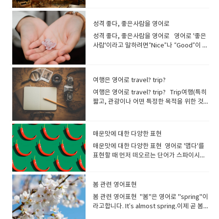
들어 고급 호텔이나 고급 레스토랑같은 표현
웃음을 가리킵니다. I laughed a lot.많이 웃
으로 사용합니다. 상류 계급의 사람들이 사용
었어요. They laughed at his jokes.그들은
하는 서비스에 붙이는 이미지입니다 a high-
그의 농담에 웃었어요. You never laugh at
성격 좋다, 좋은사람을 영어로
class restaurant 고급 레스토랑 a high-
my jokes!내 농담에 생전 안 웃는구나! His
성격 좋다, 좋은사람을 영어로 영어로 '좋은
class hotel 고급 호텔 high-end최고급
story was so funny, everyone had a
사람'이라고 말하려면“Nice”나 “Good”이 떠
의 하이엔드는 고급 전자제품 등을 가리킬 때
hearty laugh .그의 이야기가 너무 재미있어
오르지요 He is a good person.그는 좋은
자주 사용하는 표현입니다. 예를 들어, "high-
서 모두가 크게 웃었습니다 .*hearty laugh
사람입니다 "good"와 같은 의미를 가진 형
end refrigerator(고급 냉장고)"나 "high-
- 즐겁고 유머러스한 에피소드에 만족도가 높
용사 "nice"도 자주 사용합니다. He is nice.
end microwave oven(고급 전자레인지)"
아 진심으로 웃는것 His ridiculous dance
여행은 영어로 travel? trip?
그는 좋은 사람입니다 She is nice to
등으로 사용됩니다. high-end stereo
moves triggered explosive laughter
everyone.그녀는 모든 사람에게 친절합니
여행은 영어로 travel? trip? Trip여행(특히
equipment 최고급의 스테레오 장치 high-
from the crowd.그의 우스꽝스러운 춤에 관
다. He is very nice to me. 그는 나에게 매
짧고, 관광이나 어떤 특정한 목적을 위한 것),
quality고급의 품질의 높이를 나타낼 때 사용
객들은 폭소를 터뜨렸다.*explosive
우 친절하다. 좀 더 구체적으로 좋은 성격을
항해; 단체 여행, 소풍; 출장,여행하다 여행 중
되는 표현입니다. '고급 식재료(high-quality
laughter - 폭소사람이 모여 있는 곳에서 예
표현하기 위해서는 다양한 단어를 사용하는
에서도 짧은 여행을 가리키는 말입니다가는
ingredients)' '고품질 기술(high-quality
상외의 사건이 있어 갑자기 일어난 큰 웃
것이 포인트입니다. "좋은 사람"이라고 하면
장소나 목적이 뚜렷한 여행을 말합니다. Did
technique)' 처럼 기술이나 서비스의 품질을
음. Laugh는 소리를 내고 웃는것을 말하지
매운맛에 대한 다양한 표현
어떤 사람을 떠올릴 수 있나요? 상대방의 성
you have a good trip? 여행 잘 하셨어
나타낼 수 있습니다. luxury사치, 호사사치
만 Smile은 목소리를 내지 않고 웃는것을 말
매운맛에 대한 다양한 표현 영어로 '맵다'를
격과 상황에 따라 다르기 때문에 한마디로 표
요? 출장: Business trip수학여행 : School
품, 고급품 They stayed at a luxury hotel
합니다. smile(소리를 내지 않고) 웃다, 미
표현할 때 먼저 떠오르는 단어가 스파이시나
현하기가 어렵습니다. 좋은 사람?친절하고
trip캠핑여행 : camping trip How was
during their vacation.그들은 휴가 동안 고
소 짓다 smile은 기본적으로 기쁨, 즐거움, 친
핫이라는 표현이 아닐까요? Spicy는 양념과
상냥한 사람대가를 바라지 않는 사람긍정적
your trip to Europe?유럽 여행은 어땠
급 호텔에 머물렀습니다. luxurious사치스러
절함 등의 표현으로 떠오르는 웃음을 의미합
향신료에서 오는 매운 맛을 표현하는 데 사용
인 사람솔직한 사람관대한 사람이타적인 사
어? Have a nice trip!Enjoy your
운, 호화로운 luxurious food 사치스러운 음
니다, 목소리를 내는 것이 아닌 입꼬리를 올리
되는 경우가 많습니다. spicy향신료로 맛을
람분위기를 읽을 줄 아는 사람・마음이 깊은
봄 관련 영어표현
trip!Have a safe trip! Travel이 일반적인
식 a luxurious hotel 호화로운 호
고 앞니가 나오는 표정을 말합니다.예를 들어,
낸, 양념 맛이 강한, 매운 : 영영사전 의미
사람성실한 사람・열성적인 사
여행을 가리키는 말입니다 Travel여행, 출
텔 premium아주 높은; 고급의 평범한것보
봄 관련 영어표현 "봄"은 영어로 "spring"이
사진을 찍을 때 '치즈' 할때 짓는 얼굴이
: containing strong flavours from
람 "kind"는 친절하고 부드러운 사람을 나타
장, 이동 He really likes to travel.그는 여행
다 고급스럽고 가격이 높은 것을 가리킵니다.
라고합니다. It’s almost spring.이제 곧 봄이
'smile'입니다. You make me smile.당신은
spices It was insanely spicy! 그건 미칠 듯
내는 영단어입니다. 젠틀하게 말을 걸어 주거
을 정말 좋아합니다. travel the whole
메이커 상품이나 서비스에 특별함을 주기 위
네요 Spring is here. / Spring has come.
나를 웃게 합니다. She smiled to see the