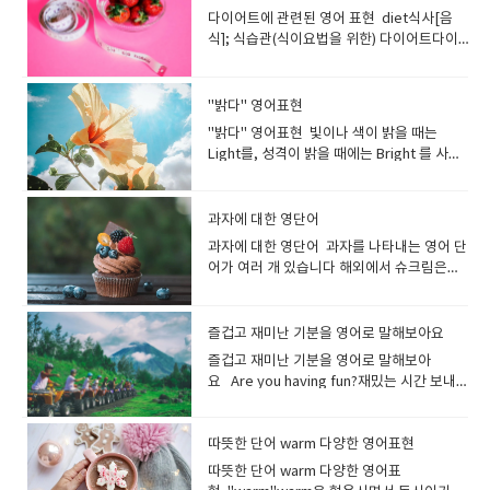
웃는 모습을 가리키는 동사입니다.남의 눈을
dish of salted and fermented
사이즈 medium coke 영어로 햄버거를 주
bright side.그녀는 항상 좋은 면을 보려고
면, 어떻게 여행하는지 등 교통수단을 나타낼
jacket.검은색 재킷을 입으니 세련되어 보이
getting warmer.날씨가 점점 따뜻해지고 있
다이어트에 관련된 영어 표현 diet식사[음
피해 웃거나, 엉뚱한 생각을 하며 낄낄거리는
vegetables. These are usually spicy
문해 보자. May I take your order? 주문 받
노력합니다. I trust her because she is an
수 있어요. I would prefer to travel by
네요. exclusive<호텔·상점 등이> 회원[고
습니다. A lot of flowers are blooming.많
식]; 식습관(식이요법을 위한) 다이어트다이
모습도 표현합니다. chuckle while
and tangy taste.김치는 소금에 절이고 발효
겠습니다. What would you like to order?
altruist. 이타적이기 때문에 그녀를 신뢰합니
bus.저는 버스를 타고 여행하는 것을 선호합
객]을 엄선하는, 상류의, 고급의 일부 사람만
은 꽃이 피었습니다 Butterflies are flying
어트를 하다 I’m on a diet.저는 다이어트 중
watching TV TV를 보며 낄낄 웃다 chuckle
시킨 채소로 만든 한국의 전통 반찬입니다. 보
뭘 주문하시겠어요? Would you like a drink
다. The teacher is an easygoing person.
니다. We decided to travel by car.저희는
사용할 수 있는 고급을 나타냅니다. an
around.나비가 날아다니고 있어요. The
입니다. Sorry, I'm on a diet.미안해요, 다이
while reading 책을 읽으면서 낄낄 웃다 I
통 매콤하고 톡 쏘는 맛이 특징입니다. hot
or a side of french fries? 음료수나 프렌치
He’s easy to talk to.선생님은 소탈한 분이
자동차로 여행하기로 결정했습니
exclusive club 회원제 고급 클럽
cherry blossoms are starting to bloom.
어트 중입니다 I have to go on a diet!다이
chuckled at the astonishment on the
"밝다" 영어표현
뜨거운매운, 얼얼한 "hot"은 혀가 얼얼하고
프라이 드시겠어요? (As you point at a
세요. 대화하기 편한 분입니다. He has a
다. journey (특히 멀리 가는) 여행[여정 /
벚꽃이 피기 시작합니다. You can see a lot
어트해야겠어요! I’d like to slim down. 살을
teacher’s face.나는 선생님의 놀란 표정을
뜨거워지는 매운 음식을 표현하는것 같습니
photo in Menu)I will have this one and
"밝다" 영어표현 빛이나 색이 밝을 때는
great character.그는 훌륭한 성격을 가졌습
이동](특히 장거리를) 여행[이동]하다 They
of cherry blossom flowers there in
빼고 싶어요. I decided to go on a diet
보고 킥킥 웃었다. He chuckled while
다 : 영영사전 의미 : used to describe
this one.(메뉴의 사진을 가리키면서)이것과
Light를, 성격이 밝을 때에는 Bright 를 사용
니다. She has a good heart.그녀는 선한 마
went on a long train journey across
spring.봄에는 벚꽃을 많이 볼 수 있어
before my holiday. 휴가 전에 다이어트를
reading the comic strip.그는 만화를 읽으
food that causes a burning feeling in
이걸로 할게요. I'd like a Big Mac, please.
할수 있습니다. Happy나 Friendly를 사용해
음을 가지고 있습니다. I'm surprised how
India. 그들은 인도를 가로지르는 장거리 기차
요. The cherry trees are in full blossom.
하기로 결심했습니다. She went on a diet
며 낄낄거렸습니다. giggle피식 웃다, 킥킥
the mouth hot은 단순히 온도가 높은 요리
빅맥 하나 주세요. I'll take number 5.세트
성격이 밝은 것을 나타내는 방법도 있어
polite he is.그가 얼마나 예의바른지 놀랐어
여행을 떠났다 My dream is to set on a
벚꽃이 만개했습니다 . This cherry
and lost five kilograms. 그녀는 다이어트
[키득/낄낄]거리다(재미·난처함·초조감에서
(따끈따끈한 국물이나 스프 등)의 뜨거움을
메뉴 5번 주세요. Do you have any
요 lightlight는 명사로 빛 그 자체를 나타내
요. He's so reliable. I can always count
journey across Europe.제 꿈은 유럽 횡단
과자에 대한 영단어
blossom was very pretty.벚꽃이 정말 예
를 해서 5kg을 감량했습니다. He has lost a
웃는 소리) 그리고 Giggle은 영어 책에 자주
표현할 때에도 사용됩니다. This dish is
combos? 세트메뉴 있나요? I'll have a
는 표현으로, 형용사로는 밝다라는 의미가 됩
on him.그는 정말 믿음직스러워요, 항상 의지
여행을 하는 것입니다. I want to celebrate
뻤어요. The town is full of people
lot of weight since he went on a diet.그
과자에 대한 영단어 과자를 나타내는 영어 단
등장하는 표현으로, 캐릭터들이 웃을 때 자주
too hot to eat. 이 음식은 너무 매워 먹을 수
Bacon Double Cheeseburger combo. 베
니다 the light of the sun햇빛 It is still
하고 있어요. My grandfather is a very
the start of your journey into the world.
viewing cherry blossoms in spring.봄이
는 다이어트를 시작한 후 체중이 많이 줄었습
어가 여러 개 있습니다 해외에서 슈크림은
말하는 단어입니다어린 아이나 여자아이의
없어요. hot mustardhot pepperhot
이컨 더블 치즈버거 콤보로 주세요. *세트 메
light outside.밖은 여전히 밝습니다. Her
honest person, so everyone trusts him.
세계로의 여정이 시작되는것을 축하하고 싶
되면 벚꽃을 구경하는 사람들로 마을이 가득
니다. I’m trying to lose weight. 살을 빼려
Cream puff라고 하며,감자칩을 영국에서는
'낄낄', '우후후', '에헤헤'와 같은 웃음소리를
saucehot salsajalapeno peppers are
뉴를 combo(콤보)라고 합니다 I'd like a
hair was light brown.그녀의 머리는 밝은
할아버지는 매우 정직한 분이라 모두가 할아
습니다. *trip은 흔히 장거리를 가는 것일지
합니다. Cherry blossoms are fluttering
고 노력 중입니다. I tend to gain weight
"crisps", 미국이라면 "chips" 입니다.- 영국
표현하는 장면에서 많이 쓰이지요. '킥킥킥
very hotthe hottest chili I've ever
Cheeseburger meal.I'd like a
갈색이었습니다. 밝은 방：a light room 밝
버지를 신뢰합니다. My grandmother has
라도 시간은 얼마 안 걸리는 여행을 나타냅니
in the wind.Cherry blossoms are
recently, so I have to exercise.최근에 살
에서 "chips"라고 말하면, 감자 튀김을 가리
킥'이라는 뉘앙스도 잘 어울리구요 The girls
즐겁고 재미난 기분을 영어로 말해보아요
tasted​ This soup is very hot.이 수프는 매
Cheeseburger combo.Combo와 meal은
은 색：a bright color 밝은 달: a bright
got a heart of gold.할머니는 아주 친절한
다.journey는 시간도 많이 걸리고 힘도 드는
floating in the wind.벚꽃이 바람에 흩날리
이 찌는 경향이 있어서 운동을 해야 합니다. I
킵니다 "sweets"는 영국에서 자주 사용되
giggled at the joke. 소녀들은 그 농담에 킥
우 뜨겁다 . **spicy 대신 hot이라고 해도,
의미상의 차이가 거의 없지만 각 프랜차이즈
즐겁고 재미난 기분을 영어로 말해보아
moon밝은 사람：a bright person, a
분이십니다. (마음씨가 고운 분) You're a
여행을 표현할때 더 흔하게 쓰입니
고 있습니다. Cherry blossom petals are
gained 5kg! Now I’m going to the gym
며 "candy"는 미국에서 자주 사용됩니
킥 웃었어요. She giggles at everything I
상대방에게 대화가 통하기 때문에 별로 걱정
마다, 어느 단어가 메뉴에 쓰여져 있는지를 보
요 Are you having fun?재밌는 시간 보내
cheerful person 밝은 성격：cheerful
thoughtful person.당신은 사려 깊은 분이
다. tour (여러 도시ㆍ국가 등을 방문하는)
dancing in the air.벚꽃잎이 흩날리고 있습
everyday!나는 5kg이 쪘어요! 이제 나는 매
다. sweet단 것, 사탕 및 초콜릿류디저트 설
said.그녀는 제가 하는 말마다 킥킥 웃으시더
하지 않아도 됩니다.그리고, spicy와 hot 모
고 말하면 됩니다. 대표적인 예로 맥도날드에
고 있어요?Yes, it's really fun!네, 정말 재미
personality 밝은 가정：a happy home, a
시군요. He's an affectionate person.그는
여행[관광]: tour는 관광이나 시찰을 목적으
니다. Cherry blossoms are falling. 벚꽃이
일 체육관에 갈 거예요! I put on weight
탕을 넣은 과자, 케이크(cake), 도넛(donut)
라고요. guffaw시끄럽게[크게] 웃다실없이
두 속어가 있습니다. 부적절한 의미로 사용될
서는 세트 메뉴를 meal이라고 부르며, 패스
있습니다! English class is so much fun.영
happy family 밝은 곡：a happy song, a
다정다감한 사람입니다. He's a
로 한 여행을 말합니다. 트립과의 차이점은 트
떨어지고 있습니다. Pollen은 "꽃가루"를 의
after Christmas holiday. I want to lose
등도 sweets의 종류가 됩니다.영국에서 달
크게 웃다 웃음을 참지 못하고 배꼽을 잡고 웃
수 있으니 사용법에 주의해주세요. 먹은 순
트 ​​푸드 프랜차이즈인 인 앤 아웃에서는
어 수업은 너무 재미있습니다. It's gonna be
따뜻한 단어 warm 다양한 영어표현
cheerful song bright밝은, 눈부신 The
sympathetic person.그는 인정이 많은 사
립이 하나의 짧은 여행을 말하는 반면, tour
미하는 영어 단어입니다.꽃가루 알레르기로
weight.크리스마스 휴가 후 살이 쪘습니다.
콤한 것을 표현할 때 사용되는 표현이기도 합
는 모습은 guffaw로 표현할 수 있어
간에 불타는 매운맛이 나는 요리에는
combo가 사용되고 있습니다. You can
a fun party.즐거운 파티가 될 거예요. He
moon is bright tonight. 오늘 밤은 달이 밝
람입니다.
는 여러 곳을 방문하는 긴 여행을 말합니
따뜻한 단어 warm 다양한 영어표
고생하는 사람이 매우 많지요.꽃가루 알레르
살을 빼고 싶어요. My cat is getting
니다.쿠키(cookie)등의 구운 과자는, baked
요.guffaw는 일상에서 그다지 많이 쓰이는
burning이라는 표현이 사용되기도 합니다
choose chicken nuggets or french fries
has never had so much fun as
습니다. 빛이 밝게 빛나고 있다는 것. 'light'와
다. Is there any tour available to