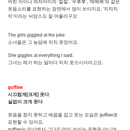
어린 아이나 여자아이의 '낄낄', '우후후', '에헤헤'와 같은
웃음소리를 표현하는 장면에서 많이 쓰이지요. '킥킥킥
킥'이라는 뉘앙스도 잘 어울리구요
The girls giggled at the joke.
소녀들은 그 농담에 킥킥 웃었어요.
She giggles at everything I said.
그녀는 제가 하는 말마다 킥킥 웃으시더라고요.
guffaw
시끄럽게[크게] 웃다
실없이 크게 웃다
웃음을 참지 못하고 배꼽을 잡고 웃는 모습은 guffaw로
표현할 수 있어요.
guffaw는 일상에서 그다지 많이 쓰이는 표현은 아니며,