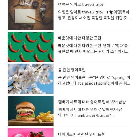
용사 "nice"도 자주 사용합니다. He is nice.
end microwave oven(고급 전자레인지)"
아 진심으로 웃는것 His ridiculous dance
여행은 영어로 travel? trip?
그는 좋은 사람입니다 She is nice to
등으로 사용됩니다. high-end stereo
moves triggered explosive laughter
everyone.그녀는 모든 사람에게 친절합니
여행은 영어로 travel? trip? Trip여행(특히
equipment 최고급의 스테레오 장치 high-
from the crowd.그의 우스꽝스러운 춤에 관
다. He is very nice to me. 그는 나에게 매
짧고, 관광이나 어떤 특정한 목적을 위한 것),
quality고급의 품질의 높이를 나타낼 때 사용
객들은 폭소를 터뜨렸다.*explosive
우 친절하다. 좀 더 구체적으로 좋은 성격을
항해; 단체 여행, 소풍; 출장,여행하다 여행 중
되는 표현입니다. '고급 식재료(high-quality
laughter - 폭소사람이 모여 있는 곳에서 예
표현하기 위해서는 다양한 단어를 사용하는
에서도 짧은 여행을 가리키는 말입니다가는
ingredients)' '고품질 기술(high-quality
상외의 사건이 있어 갑자기 일어난 큰 웃
것이 포인트입니다. "좋은 사람"이라고 하면
장소나 목적이 뚜렷한 여행을 말합니다. Did
technique)' 처럼 기술이나 서비스의 품질을
음. Laugh는 소리를 내고 웃는것을 말하지
매운맛에 대한 다양한 표현
어떤 사람을 떠올릴 수 있나요? 상대방의 성
you have a good trip? 여행 잘 하셨어
나타낼 수 있습니다. luxury사치, 호사사치
만 Smile은 목소리를 내지 않고 웃는것을 말
매운맛에 대한 다양한 표현 영어로 '맵다'를
격과 상황에 따라 다르기 때문에 한마디로 표
요? 출장: Business trip수학여행 : School
품, 고급품 They stayed at a luxury hotel
합니다. smile(소리를 내지 않고) 웃다, 미
표현할 때 먼저 떠오르는 단어가 스파이시나
현하기가 어렵습니다. 좋은 사람?친절하고
trip캠핑여행 : camping trip How was
during their vacation.그들은 휴가 동안 고
소 짓다 smile은 기본적으로 기쁨, 즐거움, 친
핫이라는 표현이 아닐까요? Spicy는 양념과
상냥한 사람대가를 바라지 않는 사람긍정적
your trip to Europe?유럽 여행은 어땠
급 호텔에 머물렀습니다. luxurious사치스러
절함 등의 표현으로 떠오르는 웃음을 의미합
향신료에서 오는 매운 맛을 표현하는 데 사용
인 사람솔직한 사람관대한 사람이타적인 사
어? Have a nice trip!Enjoy your
운, 호화로운 luxurious food 사치스러운 음
니다, 목소리를 내는 것이 아닌 입꼬리를 올리
되는 경우가 많습니다. spicy향신료로 맛을
람분위기를 읽을 줄 아는 사람・마음이 깊은
봄 관련 영어표현
trip!Have a safe trip! Travel이 일반적인
식 a luxurious hotel 호화로운 호
고 앞니가 나오는 표정을 말합니다.예를 들어,
낸, 양념 맛이 강한, 매운 : 영영사전 의미
사람성실한 사람・열성적인 사
여행을 가리키는 말입니다 Travel여행, 출
텔 premium아주 높은; 고급의 평범한것보
봄 관련 영어표현 "봄"은 영어로 "spring"이
사진을 찍을 때 '치즈' 할때 짓는 얼굴이
: containing strong flavours from
람 "kind"는 친절하고 부드러운 사람을 나타
장, 이동 He really likes to travel.그는 여행
다 고급스럽고 가격이 높은 것을 가리킵니다.
라고합니다. It’s almost spring.이제 곧 봄이
'smile'입니다. You make me smile.당신은
spices It was insanely spicy! 그건 미칠 듯
내는 영단어입니다. 젠틀하게 말을 걸어 주거
을 정말 좋아합니다. travel the whole
메이커 상품이나 서비스에 특별함을 주기 위
네요 Spring is here. / Spring has come.
나를 웃게 합니다. She smiled to see the
이 매웠어! Korean food is very spicy.한국
나 ​​신경 써주는 사람을 표현할수 있습니
world in search of novelty 새로운 것을 찾
해 붙이는 것이 일반적입니다. premium
봄이 왔습니다. Spring is just around the
sight. 그녀는 그 광경을 보고 미소를 지었습
음식은 매우 매콤합니다. Mexican tacos
다. She is very kind.(그녀는 매우 친절합니
아 전 세계를 여행하다. I’ve never traveled
prices 아주 높은 물가 premium
corner.봄이 성큼 다가왔습니다. The
니다. What is making you smile. 무엇이
햄버거 세트에 대해 영어로 말해보자! 냠냠
are not so spicy, but it depends on the
다) He is a very kind person.(그는 매우 친
abroad. I am afraid of flying.저는 해외여
products 고급 상품 fancy값비싼[고급
weather finally feels like spring.드디어
당신을 웃게 하나요? chuckle싱글싱글 웃
topping.멕시코 타코는 그렇게 매운 편은 아
햄버거 세트에 대해 영어로 말해보자! 냠
절한 사람입니다) She is a positive
행을 가본 적이 없어요. 비행기 타는 것을 무
의] fancy restaurants with fancy
날씨가 봄처럼 느껴집니다. I wish it was
음낄낄 웃다, (만족스럽게) 싱긋이 웃다; 혼자
니지만 토핑에 따라 다릅니다. I have a
냠 햄버거 hamburger/burger*
person.그녀는 긍정적인 분입니다. You are
서워해요. travel to 라고 하면 목적지를 말
prices 비싼 가격의 고급 식당들 classy고
spring.봄이 왔으면 좋겠어요. Spring is my
서 웃다[재미있어 하다] 재미있는 것을 생각
preference for sweet food over spicy.
Hamburger 보다 Burger 라고 말하는 쪽이
the sweetest person I've ever met. 당
할 수도 있습니다. I am really looking
급의, 세련된 고급을 나타내는 구어 표현입니
favorite season.봄은 제가 가장 좋아하는
하며 작은 소리로 웃을때 사용하는 동사입니
저는 매운 음식보다 단 음식을 선호합니
많습니다. 치즈버거 cheeseburger세트
신은 내가 만난 사람 중 가장 다정한 사람입니
forward to traveling to London.런던 여행
다. 사람이나 물건의 품위 있고 세련된 모습을
계절입니다 Plants sprout in spring.봄에
다..입을 열지 않고 목소리를 억제하고 조용히
다. Kimchi is a traditional Korean side
Combo, Meal감자튀김 french fries콜라 M
다. She always tries to look on the
이 정말 기대됩니다. by(혹은 on)을 사용하
다이어트에 관련된 영어 표현
가리킵니다. You look classy in the black
는 식물이 싹을 틔웁니다. The weather is