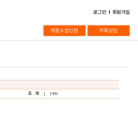
로그인
l
회원가입
체험수업신청
카톡상담
조 회
| 1491