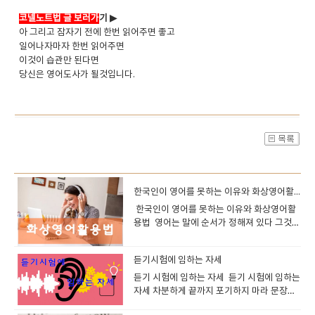
코넬노트법 글 보러가
기 ▶
아 그리고 잠자기 전에 한번 읽어주면 좋고
일어나자마자 한번 읽어주면
이것이 습관만 된다면
당신은 영어도사가 될것입니다.
한국인이 영어를 못하는 이유와 화상영어활용법
한국인이 영어를 못하는 이유와 화상영어활
용법 영어는 말에 순서가 정해져 있다 그것을
지키는것이 문법이다하지만 한국어나 일본어
는 순서가 중요하지 않다 이유는 조사가 있기
듣기시험에 임하는 자세
때문이다 나는 너를 사랑해너를 나는 사랑해
사랑해 너를 내가 이렇게 써도 조사가 있으니
듣기 시험에 임하는 자세 듣기 시험에 임하는
목적대상이 정해지고크게 문제가 없다 그래
자세 차분하게 끝까지 포기하지 마라 문장을
서 우리는 영어를 배울때 문법공부를 해야지
듣다보면 못듣는 부분 들어도 이해할수 없는