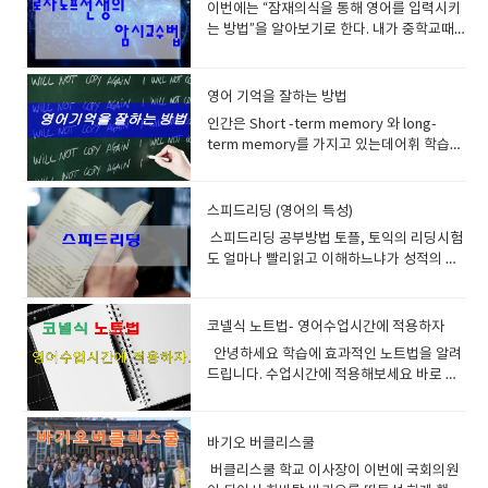
곧 문형공부라고 생각하시면 됩니다.문형공
시 새롭게 다른 25개의 단어를1세트부터 5세
이번에는 “잠재의식을 통해 영어를 입력시키
학원을 운영하면서 많이 보았다.토익 900을
공부하고 지속적으로 습관적으로 공부를 해
부는 영어의 틀이라고 생각하시면 되구요패
트까지 합니다. 이후에 어제 공부한것부터 오
는 방법”을 알아보기로 한다. 내가 중학교때
넘기고도 말한마디 못하는 절름발이 영어 안
라그러면 좋은 날이 올것이다.​
턴의 형식으로 이전부터 말을 만들어 오는 반
늘 공부한것까지 빠르게 읽습니다.이런식으
카세트 테이프를 샀는데 기상시간 30분전에
타깝다 비 영어권인 유럽경우 캠브리지나 아
복된 법칙 정도 라고 생각하세요기본적 틀이
로 7일동안 하세요 이말은 맨처음 시작한 25
어머니께서 테이프를 틀어주셨고 그런 잠의
이엘츠시험으로 실제로 스피킹실력을시험관
잡히게 되면 여기에 살을 붙이고 다듬고 하면
개 단어군을 7일동안 읽었고 어느정도는 익숙
간섭으로 서서희잠에서 깨곤했다 이렇게 반
앞에서 하는 이런시스템이 도입되어서 말하
영어 기억을 잘하는 방법
서 영어가 완성 되는 거에요.그러니 틀 즉 기
해졌을겁니다지속적으로 하루 25개의 단어
복하다 보니 나도 모르게 수업시간에 배우는
기의 중요성을 일찍히 알게 했고그러다 보니
인간은 Short -term memory 와 long-
초공사를 튼튼히 해야겠죠.기초공사를 튼튼
는 늘어 날것이고 일주일이 지난뒤 맨처음 공
영어가 어디 선가 공부한듯한 데쟈뷰 현상이
쉬운단어를 사용해서 순발력있게 말을 다 잘
term memory를 가지고 있는데어휘 학습이
히 하면 집도 빨리 지어지고 튼튼하답니다. 문
부한 단어군은빼고 복습시작하시면 됩니
생겼고쉽게 쉽게 공부할수 있었다 이것은 나
하는 경향이 있다. 2. 과도한 문법 공부 문법
란 결국 long-term memory에 어휘를 기억
법책의 바이블은 아무래도 Grammar in use
다. 이런식으로 자시스타일에 맞게 공부하십
중에 영어습득에 관한 책을 사서 공부하던중
은 실제로 억지로 꼬아서 힘들게 영어의 실력
시키는 것을 의미한다.Long-term memory
라고 볼수 있습니다.여기는 문형과 구동사
시요단어 스펠링 크게 중요하지 않습니다.미
알게된사실이 러시아의 한 ‘초월심리학 연구
을 가늠할려고 있는게 아니다그냥 대화할때
에 저장할 수 있는 용량(capacity)에는 한계
스피드리딩 (영어의 특성)
(Pharasal verb) 의 활용이 잘되어있습니다.
국 대학시험 이나 리포트 쓸때도 스펠링 틀려
소’에서 개발한 ‘수면학습’ 이론으로 잠을 잘
나 설명할때 이해가 쉽고 전달이 빠르게 정해
가 있고또, 저장했다고 해서 영원히 기억되지
보통 비기너/ 인터미디어트/ 어드벤스 3개로
도 감점을 잘 안 하지만같은 단어을 반복하는
때 각성시보다 몇 배, 몇 십배에 해당하는 엄
놓은 언어적 약속정도로 생각하고 공부해야
스피드리딩 공부방법 토플, 토익의 리딩시험
도 않는다.그렇다면 어떻게 해야 오랫동안 지
나누어 집니다. 보통 자습으로 공부하실 수 있
것은 아주 큰 감점사항이 됩니다영어는 반복
청난 학습을 할 수 있다고 한다. 그런데 잠자
된다. 무슨 0.0125 이런 차이를 내는 수학처
도 얼마나 빨리읽고 이해하느냐가 성적의 척
워지지 않도록 어휘를 장기 저장할 수 있을
습니다.일반적으로 3번은 기본으로 봐야 됩니
을 아주 싫어하거든요 같은 단어를 반복해서
는 동안 계속되는 것이 아니고 잠이 들락말락
럼 세분화할려고 이런식으로 공부하면 누가
도이다.보통시간이 모자라서 시험을 망치는
까?다음의 7가지 방법을 추천한다. 1.
다.반복해서 보면 볼수록 좋습니다. 반복 하실
쓰면 무식하단 소리를 듣습니다. 스펠링도 잘
하는 정신이 가물가물해질 때부터 잠이 든직
잘할수 있겠는가? 대화를 하건 발표를 하건
경우도 많다 모두 읽는 속도가 느리기 때문이
Repetition=반복하나의 어휘는 시차를 두
때마다 학습시간은 훨씬 단축될 것이고기억
알면 물론 좋지만 그것보다는 정확하게 발음
후 얼마동안과, 또 잠이 깨기 전 깰락막락 할
나름 가지고 있는 단어수준에서 잘 조합하고
다 원어민들은 영어를 한국사람보다 훨씬 빠
코넬식 노트법- 영어수업시간에 적용하자
고, 서로 다른 문맥 속에서 약 7회 이상을 반
은 더욱 단단해 질겁니다. 미국의 영어학원 캐
하는 것이 더더욱 중요합니다 정리해볼께요
때부터 잠이 깨고난 직후 얼마간까지 피암시
문장을 만드는 연습을 하다보면 문법이 개선
르게 읽고 이해한다.이유는 원어민은 뜻을 있
복 만나야long-term memory에 제대로 기
안녕하세요 학습에 효과적인 노트법을 알려
나다 호주 영국의 랭귀지센타에서 전부 헤드
깜지쓰기가 왜 비효율적이냐면예를 들어 설
성이 굉장히 높아지기 때문에 그때 들은 정보
되고 문장이 길어지고 단어의 수준이 높아지
는 그대로 연상해서 이해하는것이고 한국인
억된다고 한다.이렇게 해야 비로소 그 단어가
드립니다. 수업시간에 적용해보세요 바로 코
웨이와 더불어 이책을 문법교재로 사용하고
명할께요 여러분이 이성과 미팅을 했어요 20
가 잠재의식속에 깊이 새겨지기 때문에 예전
고 하다보면 실력이 늘게 된다.이런것을 느끼
은 한번더 번역하는 단계를 거치기 때문이
내재화되고 자동화된다는 뜻이다.단어장에
넬식 노트법입니다. 에프터 클레스 듀링 리뷰
있습니다. 네. 그렇습니다 에이플러스 어드벤
분동안 이야기하고 헤어졌어요과연 10년이
부터 알고 있었던 것처럼 선명하게 기억된다
면서 공부하면 되는것이다. 3. 화상영어를 어
다. 이를 극복할수 있는 방법이 많이 소개되고
단어와 뜻을 적어 놓고 이를 여러 번 반복 암
라고 있죠 역시 복습하기 좋은 노트법이라고
스도 이것을 사용하고 있고요 비기너와 인터
후에 그 이성을 만났을 때 과연 알아볼까
고 한다, 그래서 러시아에서는 우주인 교육과
떻게 활용할것인가어학연수를 다녀온사람이
있다 첫째는 이미지를 떠올리며 리딩을 하라
기하는 전통적인 어휘 학습법은최선의 방법
말하고 있습니다. 에빙하우스에 망각곡선 생
미디어트까지만 사용하고 어드벤스편은 사용
요?? 10년전에 20분만난 사람을 알아본다 –
스파이들을 교육하는데 큰 효과를 얻어 어떤
바기오 버클리스쿨
나 기타 제법내공이 있는분들은 알아서 잘 하
는것이다이렇게 이미지를 떠올리면 리딩하는
이 아니란 점을 잊지 말자. 에이플러스 수업은
각하시고 복습열심히 하세요 이때 시간을 줄
하지 않습니다.Grammar in use advance
불가능입니다. 다시 우리가 매일 그 사람을 1
경우에는 불과 4주만에 외국어 한가지를 마스
실거라 생각하고왕초보나 어린이들은 너무
습관을 가지고 공부하면 이해속도가 빨라지
버클리스쿨 학교 이사장이 이번에 국회의원
문법시간에 나온 단어가 회화시간에 나오고
여주는 노트법이니 한번 해보세요 한글로 한
는 정말 문법을 사랑해서 파고들 사람에게나
초씩 버스정류소에서 만났다고 가정합시다.1
터 시키기도 했다고 한다. 또한 이 원리는 잠
교재나 점수, 진도에 억매지 말기바란다 최소
고 전체적인 이야기에 덩어리들이 생긴다 우