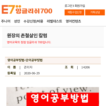
로그인
l
회원가입
체험수업신청
카톡상담
주니어
성인
수강신청/비용
레벨테스트
영어컨텐츠
원장의 촌철살인 칼럼
영어교육의 정점 잉글리쉬 700입니다.
영어공부방법-단어공부방법
이 름
| 관리자
조 회
| 14206
등록일
| 2020-06-29