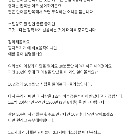
같은 단어을 반복하는 것은 아주 큰 감점사항이 됩니다
영어는 반복을 아주 싫어하거든요
같은 단어를 반복해서 쓰면 무식하단 소리를 듣습니다.
스펠링도 잘 알면 물론 좋지만
그것보다는 정확하게 발음하는 것이 더더욱 중요합니다
정리해볼께요
깜지쓰기가 왜 비효율적이냐면
예를 들어 설명할께요
여러분이 이성과 미팅을 했어요 20분동안 이야기하고 헤어졌어요
과연 10년이후에 그 이성을 만났을 때 과연 알아볼까요??
10년전에 20분만난 사람을 알아본다 –불가능입니다.
다시 우리가 매일 그 사람을 1초씩 버스정류소에서 만났다고 가정합시다.
1초씩 20분간 만날려면 1200일 (3년 6개월) 을 만나야됩니다
같은 20분이지만 많은 횟수로 만난다면 10년후에 당연 알아보겠죠
이런 원리고 공부해야됩니다.
1교시에 리딩했던 단어들이 2교시에 리스닝할 때 반복되고