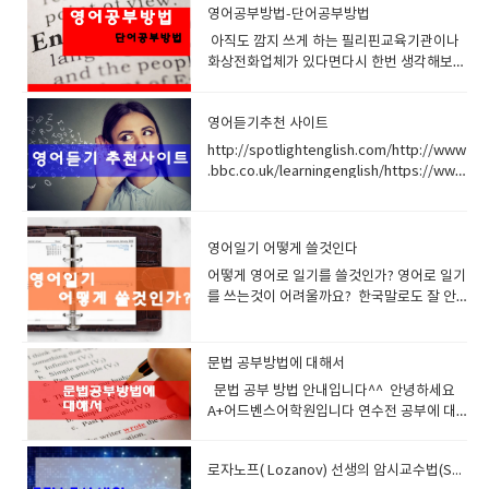
만말을 잘 만들수 있고 순서에 맞게 이야기 해
부분이 있을것이다하지만 그런것에 너무 신
영어공부방법-단어공부방법
야만 상대방이 알아듣기 쉽다.그리고 어찌보
경쓰지 마라 그리고 문장이 끝날때까지 집중
아직도 깜지 쓰게 하는 필리핀교육기관이나
며 큰 틀에서 있기때문에 이 문형만 확실하게
해서들어라 물흐르듯 이해할려고 노력해야된
화상전화업체가 있다면다시 한번 생각해보세
장착한다면 영어 해볼만해지고 쉬워진다. 한
다. 자칫 모르는 단어가 나오고 이해를 못할것
요 1980년대 영어교욱받을 때단어외우기 위
국인은 영어를 잘 못하고 늦게 배우고 언어습
이 나와도 집중을 포기해서는 절대 안된다영
해 깜지를 썼지요또는 숙제를 저런식으로 내
득력이 떨어진다고 많이생각하지만알고보면
어듣기는 100퍼센트 이해가 없다 어렴풋이
영어듣기추천 사이트
어 주었어요 40년이 지난 지금 영어교육방법
이웃 일본보다는 최소한 빠르게 배우고 잘하
확율적으로 접근하는것이다.어쩌면 숲과 나
이 발달했고 외국유학도 활발해서 진짜 실력
는것 같다 '정글만리' 라는 소설속에는 중국
무를 먼곳에서 구분하는 그런느낌일것이다.
http://spotlightenglish.com/http://www
있는 선생들도 많은데 일부 필리핀어학원 또
인들이 생각하는 한국인의 특성중에외국어를
숲은 문장전체요 나무는 단어나 짧은 문장일
.bbc.co.uk/learningenglish/https://www
는 화상영어업체에서저런식으로 숙제 내주고
빨리 습득하는 민족 이라는 특징이 소개되고
것이다. 나무 하나 놓쳤다고 숲전체를 포기하
.cnn.com/cnn10 청소년을 위한 CNNCNN
공부시키는 곳이 아직 많아요 깜지란 단어를
있다.이렇게 언어습득이 빠른 민족으로 표현
지 말자. 자신을 믿어라 인터네이션 악센트 정
10은 청소년을 위한 10분간추린뉴스입니
반복적으로 쓰는 것을 의미합니다.의미 없이
되는데 다른 나라보다는 밀리는것이 바로 교
말 중요하다같은 단어라도 악센트나 환경에
다 이전에 CNN Student News 의 새로운버
무념무상으로 시간낭비하며 저렇게 해선 영
영어일기 어떻게 쓸것인다
육적 문제일것이다.최초 영문법책도 전부 일
따라서 욕이 될수도 있고칭찬이 될수도 있
전이고 내용도 무난해서 중급자들이 공부하
어 절대 안 늡니다. 단어는 소리 내어서 발음
본에서 베낀것이며 ㅠㅠ그럼 말 다한것 아닌
다. 영어는 중요한부분은 강조을 심하게 하
기 좋습니
어떻게 영어로 일기를 쓸것인가? 영어로 일기를 쓰는것이 어려울까요? 한국말로도 잘 안쓰는데 가능할까? 절대 어렵지 않습니다. 처음에 한줄만 적어도 됩니다. 그러면 우리 선생님들이 도와 드릴겁니다. 처음한줄 그다음 2줄 이렇게 늘여가면 됩니다. 수업시간에 배운 내용을 적어도 좋습니다. 선생님과 이야기한 내용을 적어도 좋습니다. 오늘의 날씨를 적어도 좋습니다. 머리속 상상을 적어도 좋습니다. 중요한건 빠지지 말고 매일 적는다는것 그리고 매일 검사 받는다는것 잊지마세요 매일의 일기가 투수의 구속과 관련된다면여러분이 매일 일기를 쓴다면 12주 이후 랜디존슨 처럼 강속구 투수 160km/h 을 던지는 어마아마한 선수가 될것이고 만약 게을리한다면 그냥 이름 모를 투수 어쩌면 패전 전문투수의 구속을 가질것입니다. 다시말하면 일기는 분명 큰 도움을 줍니다 확신합니다. 오늘부터 시작하세요 설명들어갑니다. 우리의 경우와 같이 영문 일기도 먼저 날짜. 요일. 날씨. 기온 등을 쓰고 다음으로 본문을 쓰면 됩니다. [날짜. 요일. 날씨. 기온을 쓰는 법] ① 요일, 월, 일, 연도, 날씨의 순 / Sunday, March 9, 2016 Rainy ② 날짜를 서수로 표현하기도 함 / Sunday, March 9th, 2016 Rainy ③ 날짜란의 월과 요일은 편의상 흔히 약자로 씀/ Sun., Feb. 9th, 2016. Fine 영문 일기나 우리글의 일기나, 일기를 쓰는 데에 중요한 것은 날짜. 요일. 날씨 등입니다. 영문 일기에서의 날짜. 요일을 쓰는 데에는 우리의 경우와는 다릅니다. 1월 1일 일요일이면 다음과 같이 씁니다. January 1st, Sunday 또는 Sunday, January 1st 그러나 월. 일. 요일을 줄여서 흔히 쓰는데, 날짜(일)는 1st, 2nd, 3rd, 4th.....이라 쓰지 않고 숫자만 써도 됩니다. 즉, Sun., Jan. 1이라고 씁니다. 날씨를 나타내는 말에는 다음과 같은 여러 가지 말들이 있습니다. fine (맑음), cloudy(흐림), snowy(눈), cool(서늘함), rainy(비), shower(소낙비), windy(바람이 셈), hot(무더움), cold(추움), stormy(폭풍우가 침), dusty(먼지가 많이 일어남), thunder(천둥침), warm(따듯함), cleared up(갬) 이런 말들을 합쳐서 보다 자세하게 표현할 수도 있습니다. [It was] Rainy, soon cleared up. (비가 오고 곧 갬) [It was] Snowy all day. (하루 내내 눈이 내림) 이와 같이 날씨를 나타내는 경우에는 보통 It쓰지만, 일기를 쓸 때에는 생략하는 것이 보통입니다. 기온을 나타낼 때는 15'C와 같이 쓰면 됩니다. 만약 그때의 시각을 나타내어 기온을 나타내고 싶다면 15'C at 3 p.m. (오후 3시 15'C) 30'C at noon (정오에는 30'C) 라고 쓰면 됩니다. Friday, March 10. cloudy. 15'C at 3 p.m. (3월 10일, 금요일. 흐림. 오후 3시 15'C) [본문(body) 쓰기] 영 어의 일기 쓰기도 우리말 일기 쓰기와 마찬가지로 쓰는 법에 특별한 규칙은 없습니다. 그러므로 우리말로 일기를 쓰는 것을 영어로 표현하기만 하면 되는 것입니다. 이를테면 '7시에 일어나다.'라고 할 문장을 I get up at seven. 라고 쓴다든지, '8시에 아침을 먹었다.'라고 할 문장을 I had breakfast at eight. 라는 문장을 그대로 쓰면 됩니다. 일기는 하루에 있었던 일을 자기 중심으로 해서 쓰는 것이므로, 주어 I를 빼고 Get up at seven. 또는 Had breakfast at eight. 라고 쓰기도 하나 우리는 영어를 익혀 나가기 위한 공부의 한 방법으로 영어 일기를 쓰는 것이므로 정식으로 I를 넣어서 완전한 표현을 하는 것이 좋습니다. 또 약자나 약어도 될 수 있으면 쓰지 말고 철자를 정식으로 쓰는 것이 좋습니다. 일기는 보통 지난 일을 쓰는 것이므로 과거 시제를 쓰는 것이 보통입니다. 그러나 자기의 의견이라든가, 어떤 진리를 나타낼 때에는 현재 시제로, 내용에 따라서는 현재나 현재완료, 미래 시제 등을 사용할 수 있습니다. 일기를 쓰는 데 중요한 것은 매일 쓰는 것입니다. 한 줄이라도 매일 쓴다는 것은 일기라는 의미에서도 바람직한 일이며, 또 영어 공부에 있어서도 좋은 일입니다. 이제까지 배운 영어 표현 방법을 다하여 하루에 일어난 일을 그대로 기록 하기도 하고 자기가 생각한 것, 또는 느낀 것 을 쓰도록 노력해 봅시다. Daily Life (하루의 생활을 영어로 적어 보세요) 1. 아침 6시에 눈을 떴다. >>I got up at 6. 2. 잠을 더 자고 싶었지만 학교에 늦지 않으려면 일어나야만 했다. >> I wanted to sleep more, but I had to hurry not to be late for school. 3. 어젯밤 영어공부 하느라 두서너 시간 잠을 잔 탓인지 피곤함을 느꼈다.. >> I felt tired because I slept for two or three hours to study English. 4. 7시 30분에 아침을 먹고 나서 학교를 향해 출발했다. >> After I had breakfast at 7:30, I started for school. 5. 나는 버스를 타고 학교에 다닌다. >> I go to school by bus. 6. 아침마다 버스는 항상 승객들로 붐볐다. >> Every morning buses were crowded with customers. 7. 만원버스는 나를 항상 짜증나게 했다. >> A jam-packed bus always made me annoyed. 8. 수업이 시작 되기전에 나는 항상 영어 공부를 한다. >> Before class I always study English. 9. 나는 영어 숙제를 하였다 >> I did my English homework. 10. 나는 영어숙제를 해오지 않았다. 선생님께서 손바닥을 2대 때리셨다. >> My English teacher hit me on the palms 2 times with a stick for not doing my English homework. 11. 영어 수업시간에 5분 늦게 들어왔다고 선생님께서 나를 수업시간 내내 엎드려 뻗쳐있게 하셨다. >> My English teacher had me in a push-up position for the whole period for being tardy 5 minutes for his class. ( have + 목적격대명사 + in a push-up position ～를 엎드려 뻗쳐 자세로 있게 하다, tardy 지각한) 12. 사회시간에 졸다가 걸려서 수행평가 20점 중에서 1점 감점을 받았다. >> When I was caught dozing off in social science class, I was penalized one point on my 20-point performance evaluation. 13. 시험공부를 하느라고 밤을 꼬박 샜다. >> I stayed upall night cramming for exam. 14. 나는 숙제가 너무 어려워서 다른 아이의 숙제를 베꼈다. >> It was difficult for me to do my homework, so I took a copy of my friend's. 15. 수업은 8시 40분부터 시작한다. >> School begins at 08:40. 16. 수업내용이 너무 어려웠다. >> I didn't understand what the teacher said. 17. 나는 공부가 하기 싫었다. >> I didn't want to study. 18. 오늘은 체육수업이 있었다. >> I had a PT class. 19. 체육복을 준비하지 않아 체육선생님께서 팔굽혀펴기를 50회 시키셨다. >> My P?E teacher had me do 50 push-ups because I didn't bring my uniform with me in the P?E class. 20. 나는 체육 시간에 친구들과 농구를 하였다. >> In P?E class I played basketball with my friends. 21. 나는 농구는 못하지만 내가 무척이나 좋아하는 운동이다. >> I am not a good basketball player, but it's my favorite sport. 22. 나의 꿈은 농구선수가 되는 것이다. >> I want to be a basketball player in the future. 1. 날짜표현(Date) ◎ 오늘은 6월 15일이다. Today is the fifteen of june(달) 일월 January 이월 February 삼월 March 사월 April 오월 May 유월 June 칠월 July 팔월 August 구월 September 시월 October 십일월 November 십이월 December (서수표현) 첫째 first 둘째 second 셋째 third 넷째 forth 다섯째 fifth 여섯째 sixth 일곱째 seventh 여덟째 eighth 아홉째 ninth 열째 tenth 열한번째 eleventh 열두번째 twelfth (요일 표현) 월요일 Monday 화요일 Tuesday 수요일 Wednesday 목요일 Thursday 금요일 Friday 토요일 Saturday 일요일 Sunday 2 . 날씨표현(Weather) ◎ 아주 좋은 날씨 : perfect(ideal) weather ◎ 좋은 날씨 : fine(fair, good, favorable, beautiful, splendid, lovely) weather ◎ 궂은 날씨 : foul(bad, nasty, wretched) weather ◎ 음산한 날씨 : gloomy(oppressive) weather ◎ 변덕스러운 날씨 : fickle(broken, changeable, unsettled) weather ◎ 거친 날씨 : stormy(rough) weather ◎ 험악한 날씨 : inclement weather ◎ 날씨 관계로 : Because of weather conditions ◎ 지금 날씨 같아서는 : Judging from the look of the sky ◎ 날씨가 좋으면 : If weather permit( if it is fine, weather permitting) ◎ 날씨가 좋건 나쁘건 : in fair weather or foul, rain or shine ◎ 날씨가 좋아지는 대로 : on the first fine day 3 . 계절표현(Season) 봄 (spring) ◎ 봄이 되었다. It became spring. ◎ 햇빛이 비쳤다 It was sunny. ◎ 따뜻한 날씨였다. It was warm. ◎ 상쾌한 날씨였다 It was fine. ◎ 날씨가 점점 더워진다. It's getting hotter and hotter. 여름(summer) ◎ 더웠다 It was hot. ◎ 구름이 끼어 있었다 It was cloudy. ◎ 안개가 끼었다. It was foggy. ◎ 당장 비가 올 날씨였다 It was threatening. ◎ 날씨가 잘 변하다 The weather is changeable(fickle, capricious). ◎ 비가 왔다 It was rainy. ◎ 날씨가 들었다 It cleared up. ◎ 차차 좋아질 모양이다 It seems that the weather is improving. ◎ 날씨 탓인지 머리가 무거웠다 I felt heavy in the head, probably because of(due to) weather. 가을 (fall, autumn) ◎ 좋은 날씨였다 It was very nice day. ◎ 하늘은 맑았다 The sky was clear. ◎ 시원한 날씨였다. It was cool. ◎ 날씨가 추워지다 It becomes cold. ◎ 오늘은 겨울 날씨 같았다 It was winter weather today. ◎ 쌀쌀했다. It was chilly. 겨울 (winter) ◎ 본격적으로 추워졌다 The cold weather has set in / Its really gotten cold. ◎ 추웠다 It was cold. ◎ 바람이 불었다 It was windy. ◎ 서리가 내렸다 It frosted(frost fell). ◎ 얼어붙는 듯한 날씨였다. It was freeze. ◎ 눈이 내렸다 It was snowy. ◎ 밖은 살을 에는 듯이 추웠다 It was bitterly cold outdoors. ◎ 오늘 아침은 몹시 추웠다 - It was awfully cold this morning. - The temperature dipped very low this morning. 4. 하루일과 (Daily work) ♣ 아침(in the morning) ◎ 일찍 일어났다. : I got up early ◎ 언제나 아침 일찍[늦게] 일어난다 : I am an early[a late] riser. ◎ 어머니가 깨워주셨다. : I was awakened by my mother. ◎ 오늘 아침에 두 시간이나 늦잠을 잤다 : I woke up two hours late this morning ◎ 늦잠을 자서 학교에 지각했다 : I overslept and was late getting to the school. ◎ 어젯밤은 자지 않고 일어나 있었다 : I sat up all night (last night). ◎ 잠을 깼을 때는 모두 일어나 있었다 : When I awoke, everybody was up. ◎ 밥 먹기 전에 세수를 했다: I washed up before a meal. ◎ 나는 아침마다 조깅을 한다 : I jogs every morning. ◎ 공기가 맑고 신선했다. : The air was very clean and fresh. ◎ 아침을 먹었다 : I ate(took) my breakfast. ◎ 학교에 갔다 : I went to school. ◎ 집에서 정류장까지 걸어서 20분 걸린다. : It takes about twenty minutes to walk to the bus stop from my house. ♣ 점심 (in the afternoon) (1) 식사 lunch ◎ 점심을 먹었다. : I had(eat) lunch. ◎ 나는 점심에 샌드위치를 먹었다 : I had sandwiches for lunch. ◎ 점심시간은 한 시간이다 : We have an hours lunch break. (2) 활동 <운동경기> ◎ 운동을 했다 : I took exercise. ◎ 오후에 야구를 했다. : I played baseball in the afternoon. - 농구하다 play basketball - 야구하다 play baseball - 축구하다 play soccer(football) - 탁구하다 play tabletennis / (ping-pong) - 테니스하다 play tennis - 낚시 go fishing - 볼링 go bowing - 서핑 go surfing - 수영 go swimming - 스키 go skiing - 스케이트 go skating - 썰매 go sledding - 눈싸움하다 have a snowball fight - 줄넘기를 하다 skip(jump) rope ; turn a skipping rope. - 산책 go for a walk. ◎ 나는 야구를 좋아한다. : My favorite sport is baseball.( I love baseball.) ◎ 나의 팀이 야구경기에서 이겼다. : My team won the baseball game. ◎ 우리 팀은 그들에게 7대 5로 이겼다 : Our team won the game against them by a score of 7 to 5. ◎ 나는 가까스로 이겼다 : I won a close victory over. ◎ 그는 모든 시합을 다 이겼다 : He won every event. ◎ 우리는 3점의 차로 이겼다 : We won by three points[runs](▶ runs는 야구의 경우) ◎ 우리는 시합에서 졌다 : We lost(drop) a game. ◎○○팀이 졌다. : ○○ team was defeated. ◎ 우리 팀은 10대 6으로 ○○팀에게 졌다 : Our team lost the game to the ○○team by a score of 10 to 6. ◎ 우리는 일부러(게임에서/경주에서) 져 주었다 : We threw a match[game/race] to ours opponent. ◎ 나는 아무한테도 진일이 없다 : I have never met my match yet. ◎ 그에게 질까 봐서 한층 더 분발했다 : Not to be outdone by him, I worked harder. ◎ 지는 것이 이기는 것이다 : To lose is to win. <여가활동> ◎ 컴퓨터 게임을 했다. : I played the computer game. ◎ 인터넷을 했다. : I surfed the internet. ◎ 오락실에 갔다. : I went to the electric game room. ◎ 산에 올라갔다. : I climbed up the mountain. ◎ 책을 읽었다. : I read a book. ◎ 천안에서 쇼핑을 했다. : I went shopping in Chunan. ◎ 음악을 들었다. : I listened music. ◎ TV를 보았다 : I watched TV. ◎ 영화를 봤다.: I saw a movie. ◎ 고기를 요리했다. : I cooked a meat. ◎ 숙제를 했다. : I did my homework. ◎ 편지를 썼다. : I wrote a letter. ◎ 방 청소를 했다. : I cleaned my room. ◎ 잠을 잤다 : I slept. ◎ 엄마 일을 도왔다. : I helped my mother. (3) 공부 및 시험, 수업 <수업 및 공부> 국어 Korean, 윤리(도덕) Ethics, 수학 Mathematic, 영어 English, 과학 Science, 사회 Social studies, 음악 Music, 역사 History, 미술 art, 가정 household, 기술 Manual training, 과학 Science, 체육 Physical education ( P?E ), 한문 Chinese ◎ 나는 학교에서 공부를 잘한다[못한다] : I do well[poorly] at school. ◎ 공부를 게을리 했다 : I neglected my studies. ◎ 나는 중학생 시절에 별로 공부를 하지 않았다 : I did not study hard when I was a middle school student. ◎ 공부를 열심히 해야겠다고 다짐했다.: I made a resolution to study hard. ◎ 나는 영어를 이해할 때까지 열심히 연습할 수 있도록 노력할 것이다. : I decided to practice it hard from now on until I can understand English very well. ◎ 5시 30분에 수업이 끝났다. : All of my classes came to an end at half past five. ◎ 문제를 풀었다. : I worked on problems. <시험> ◎ 중간고사(기말고사)가 시작되었다. : Midterm exams(final exams) started. ◎ 시험에 대비하여 공부를 했다 : I studied for an exam. ◎ 열심히 공부했다. : I studied hard. ◎ 나는 시험에 대비해서 벼락치기 공부를 했다 : I crammed for the examination. ◎ 밤늦도록 공부를 했다 : I studied till late at night. ◎ 아침부터 긴장해 있었다. : I have been very nervous since this morning. ◎ 영어 시험을 봤다 : I had an examin
해보고 깔끔하게 한번 써보고 넘어 가는 게 제
가 일본은 대표적 영어후진국이니까 말이
고 별로 안중요한 부분은 발음을 생략하기도
다 http://transcripts.cnn.com/TRANSCRI
일 좋습니다.그리고 바로 아주 빠르게 다음단
다. 그렇다면 한국인이 영어를 잘못하는 이유
하고 대충 발음하기도 한다이것이 우리나라
PTS/ cnn에서 방송된 프로그램의 스크립트
어로 넘어가세요그리고 명확하게 발음해보고
가 무엇일까 특히 스피킹이 약한 이유가 무었
말과 아주 큰차이다 언어자체의 높낮이가 있
(대본)을 제공합니다날짜별, 카테고리별
단어 써보고 넘어가세요이렇게 25개 단어를
일까 본격적으로 한번 알아보자 1. 취업을 위
고 임펙트 주는 부분이 있기때문에이 억양이
CNN뉴스 대본을 구할수 있습니
문법 공부방법에 대해서
진행하세요 이게 1SET입니다2set 부터는 빠
한 시험 , 영어능력을 겨루는 시험으로 토익이
나 느낌을 살려서 들으면 우리가 해결해야되
다 http://www.esl-lab.com/일상적인 주제
문법 공부 방법 안내입니다^^ 안녕하세요
르게 읽어갑니다읽을 때 단어를 발음할 때 나
채택된다는 것 25년 전쯤 생겨나서 대기업 취
는 부분과 연결되어있는 부분이 많다. 차분하
나 가쉽 (가벼운 소재)로 듣기공부를 할수 있
A+어드벤스어학원입니다 연수전 공부에 대
의 입근육 혀근육 청각이 살아있어서그 단어
직의 잣대가 되었으며답찍기 연습위주로 공
게 배경지식을 쌓아라배경지식은 중요하다정
는게 좋습니다나위도별, 상황별, 목적별로 나
해서 관심이 많으시죠?오늘은 문법공부에 대
를 보면 근육들이 기억을 합니다. 크게 소리내
부하다 보니 중간에 포기자가 늘고어째 저째
치 사회 경제 문화 역사 등등의 배경지식을 영
누어져 있습니다.​
해서 안내해드리겠습니다^^ 에이플러스에
어 읽을수록 좋습니다, 이렇게해서 5set 진행
점수는 획득하지만 스피킹을 위해서 다시 어
어로 접해봐라결론적으로 관심을 가지고 다
로자노프( Lozanov) 선생의 암시교수법(Suggestopaedia)
오시기전 문법공부는 중요합니다.문법공부는
합니다. 시간얼마 안걸릴겁니다. 그다음날 다
학연수로 가는웃지못하는 현상을 실제로 어
양한 단어를 많이 알아야된다 많이 읽고 많이