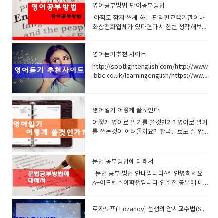
만말을 잘 만들수 있고 순서에 맞게 이야기 해
부분이 있을것이다하지만 그런것에 너무 신
영어공부방법-단어공부방법
야만 상대방이 알아듣기 쉽다.그리고 어찌보
경쓰지 마라 그리고 문장이 끝날때까지 집중
아직도 깜지 쓰게 하는 필리핀교육기관이나
며 큰 틀에서 있기때문에 이 문형만 확실하게
해서들어라 물흐르듯 이해할려고 노력해야된
화상전화업체가 있다면다시 한번 생각해보세
장착한다면 영어 해볼만해지고 쉬워진다. 한
다. 자칫 모르는 단어가 나오고 이해를 못할것
요 1980년대 영어교욱받을 때단어외우기 위
국인은 영어를 잘 못하고 늦게 배우고 언어습
이 나와도 집중을 포기해서는 절대 안된다영
해 깜지를 썼지요또는 숙제를 저런식으로 내
득력이 떨어진다고 많이생각하지만알고보면
어듣기는 100퍼센트 이해가 없다 어렴풋이
영어듣기추천 사이트
어 주었어요 40년이 지난 지금 영어교육방법
이웃 일본보다는 최소한 빠르게 배우고 잘하
확율적으로 접근하는것이다.어쩌면 숲과 나
이 발달했고 외국유학도 활발해서 진짜 실력
는것 같다 '정글만리' 라는 소설속에는 중국
무를 먼곳에서 구분하는 그런느낌일것이다.
http://spotlightenglish.com/http://www
있는 선생들도 많은데 일부 필리핀어학원 또
인들이 생각하는 한국인의 특성중에외국어를
숲은 문장전체요 나무는 단어나 짧은 문장일
.bbc.co.uk/learningenglish/https://www
는 화상영어업체에서저런식으로 숙제 내주고
빨리 습득하는 민족 이라는 특징이 소개되고
것이다. 나무 하나 놓쳤다고 숲전체를 포기하
.cnn.com/cnn10 청소년을 위한 CNNCNN
공부시키는 곳이 아직 많아요 깜지란 단어를
있다.이렇게 언어습득이 빠른 민족으로 표현
지 말자. 자신을 믿어라 인터네이션 악센트 정
10은 청소년을 위한 10분간추린뉴스입니
반복적으로 쓰는 것을 의미합니다.의미 없이
되는데 다른 나라보다는 밀리는것이 바로 교
말 중요하다같은 단어라도 악센트나 환경에
다 이전에 CNN Student News 의 새로운버
무념무상으로 시간낭비하며 저렇게 해선 영
영어일기 어떻게 쓸것인다
육적 문제일것이다.최초 영문법책도 전부 일
따라서 욕이 될수도 있고칭찬이 될수도 있
전이고 내용도 무난해서 중급자들이 공부하
어 절대 안 늡니다. 단어는 소리 내어서 발음
본에서 베낀것이며 ㅠㅠ그럼 말 다한것 아닌
다. 영어는 중요한부분은 강조을 심하게 하
기 좋습니
어떻게 영어로 일기를 쓸것인가? 영어로 일기를 쓰는것이 어려울까요? 한국말로도 잘 안쓰는데 가능할까? 절대 어렵지 않습니다. 처음에 한줄만 적어도 됩니다. 그러면 우리 선생님들이 도와 드릴겁니다. 처음한줄 그다음 2줄 이렇게 늘여가면 됩니다. 수업시간에 배운 내용을 적어도 좋습니다. 선생님과 이야기한 내용을 적어도 좋습니다. 오늘의 날씨를 적어도 좋습니다. 머리속 상상을 적어도 좋습니다. 중요한건 빠지지 말고 매일 적는다는것 그리고 매일 검사 받는다는것 잊지마세요 매일의 일기가 투수의 구속과 관련된다면여러분이 매일 일기를 쓴다면 12주 이후 랜디존슨 처럼 강속구 투수 160km/h 을 던지는 어마아마한 선수가 될것이고 만약 게을리한다면 그냥 이름 모를 투수 어쩌면 패전 전문투수의 구속을 가질것입니다. 다시말하면 일기는 분명 큰 도움을 줍니다 확신합니다. 오늘부터 시작하세요 설명들어갑니다. 우리의 경우와 같이 영문 일기도 먼저 날짜. 요일. 날씨. 기온 등을 쓰고 다음으로 본문을 쓰면 됩니다. [날짜. 요일. 날씨. 기온을 쓰는 법] ① 요일, 월, 일, 연도, 날씨의 순 / Sunday, March 9, 2016 Rainy ② 날짜를 서수로 표현하기도 함 / Sunday, March 9th, 2016 Rainy ③ 날짜란의 월과 요일은 편의상 흔히 약자로 씀/ Sun., Feb. 9th, 2016. Fine 영문 일기나 우리글의 일기나, 일기를 쓰는 데에 중요한 것은 날짜. 요일. 날씨 등입니다. 영문 일기에서의 날짜. 요일을 쓰는 데에는 우리의 경우와는 다릅니다. 1월 1일 일요일이면 다음과 같이 씁니다. January 1st, Sunday 또는 Sunday, January 1st 그러나 월. 일. 요일을 줄여서 흔히 쓰는데, 날짜(일)는 1st, 2nd, 3rd, 4th.....이라 쓰지 않고 숫자만 써도 됩니다. 즉, Sun., Jan. 1이라고 씁니다. 날씨를 나타내는 말에는 다음과 같은 여러 가지 말들이 있습니다. fine (맑음), cloudy(흐림), snowy(눈), cool(서늘함), rainy(비), shower(소낙비), windy(바람이 셈), hot(무더움), cold(추움), stormy(폭풍우가 침), dusty(먼지가 많이 일어남), thunder(천둥침), warm(따듯함), cleared up(갬) 이런 말들을 합쳐서 보다 자세하게 표현할 수도 있습니다. [It was] Rainy, soon cleared up. (비가 오고 곧 갬) [It was] Snowy all day. (하루 내내 눈이 내림) 이와 같이 날씨를 나타내는 경우에는 보통 It쓰지만, 일기를 쓸 때에는 생략하는 것이 보통입니다. 기온을 나타낼 때는 15'C와 같이 쓰면 됩니다. 만약 그때의 시각을 나타내어 기온을 나타내고 싶다면 15'C at 3 p.m. (오후 3시 15'C) 30'C at noon (정오에는 30'C) 라고 쓰면 됩니다. Friday, March 10. cloudy. 15'C at 3 p.m. (3월 10일, 금요일. 흐림. 오후 3시 15'C) [본문(body) 쓰기] 영 어의 일기 쓰기도 우리말 일기 쓰기와 마찬가지로 쓰는 법에 특별한 규칙은 없습니다. 그러므로 우리말로 일기를 쓰는 것을 영어로 표현하기만 하면 되는 것입니다. 이를테면 '7시에 일어나다.'라고 할 문장을 I get up at seven. 라고 쓴다든지, '8시에 아침을 먹었다.'라고 할 문장을 I had breakfast at eight. 라는 문장을 그대로 쓰면 됩니다. 일기는 하루에 있었던 일을 자기 중심으로 해서 쓰는 것이므로, 주어 I를 빼고 Get up at seven. 또는 Had breakfast at eight. 라고 쓰기도 하나 우리는 영어를 익혀 나가기 위한 공부의 한 방법으로 영어 일기를 쓰는 것이므로 정식으로 I를 넣어서 완전한 표현을 하는 것이 좋습니다. 또 약자나 약어도 될 수 있으면 쓰지 말고 철자를 정식으로 쓰는 것이 좋습니다. 일기는 보통 지난 일을 쓰는 것이므로 과거 시제를 쓰는 것이 보통입니다. 그러나 자기의 의견이라든가, 어떤 진리를 나타낼 때에는 현재 시제로, 내용에 따라서는 현재나 현재완료, 미래 시제 등을 사용할 수 있습니다. 일기를 쓰는 데 중요한 것은 매일 쓰는 것입니다. 한 줄이라도 매일 쓴다는 것은 일기라는 의미에서도 바람직한 일이며, 또 영어 공부에 있어서도 좋은 일입니다. 이제까지 배운 영어 표현 방법을 다하여 하루에 일어난 일을 그대로 기록 하기도 하고 자기가 생각한 것, 또는 느낀 것 을 쓰도록 노력해 봅시다. Daily Life (하루의 생활을 영어로 적어 보세요) 1. 아침 6시에 눈을 떴다. >>I got up at 6. 2. 잠을 더 자고 싶었지만 학교에 늦지 않으려면 일어나야만 했다. >> I wanted to sleep more, but I had to hurry not to be late for school. 3. 어젯밤 영어공부 하느라 두서너 시간 잠을 잔 탓인지 피곤함을 느꼈다.. >> I felt tired because I slept for two or three hours to study English. 4. 7시 30분에 아침을 먹고 나서 학교를 향해 출발했다. >> After I had breakfast at 7:30, I started for school. 5. 나는 버스를 타고 학교에 다닌다. >> I go to school by bus. 6. 아침마다 버스는 항상 승객들로 붐볐다. >> Every morning buses were crowded with customers. 7. 만원버스는 나를 항상 짜증나게 했다. >> A jam-packed bus always made me annoyed. 8. 수업이 시작 되기전에 나는 항상 영어 공부를 한다. >> Before class I always study English. 9. 나는 영어 숙제를 하였다 >> I did my English homework. 10. 나는 영어숙제를 해오지 않았다. 선생님께서 손바닥을 2대 때리셨다. >> My English teacher hit me on the palms 2 times with a stick for not doing my English homework. 11. 영어 수업시간에 5분 늦게 들어왔다고 선생님께서 나를 수업시간 내내 엎드려 뻗쳐있게 하셨다. >> My English teacher had me in a push-up position for the whole period for being tardy 5 minutes for his class. ( have + 목적격대명사 + in a push-up position ～를 엎드려 뻗쳐 자세로 있게 하다, tardy 지각한) 12. 사회시간에 졸다가 걸려서 수행평가 20점 중에서 1점 감점을 받았다. >> When I was caught dozing off in social science class, I was penalized one point on my 20-point performance evaluation. 13. 시험공부를 하느라고 밤을 꼬박 샜다. >> I stayed upall night cramming for exam. 14. 나는 숙제가 너무 어려워서 다른 아이의 숙제를 베꼈다. >> It was difficult for me to do my homework, so I took a copy of my friend's. 15. 수업은 8시 40분부터 시작한다. >> School begins at 08:40. 16. 수업내용이 너무 어려웠다. >> I didn't understand what the teacher said. 17. 나는 공부가 하기 싫었다. >> I didn't want to study. 18. 오늘은 체육수업이 있었다. >> I had a PT class. 19. 체육복을 준비하지 않아 체육선생님께서 팔굽혀펴기를 50회 시키셨다. >> My P?E teacher had me do 50 push-ups because I didn't bring my uniform with me in the P?E class. 20. 나는 체육 시간에 친구들과 농구를 하였다. >> In P?E class I played basketball with my friends. 21. 나는 농구는 못하지만 내가 무척이나 좋아하는 운동이다. >> I am not a good basketball player, but it's my favorite sport. 22. 나의 꿈은 농구선수가 되는 것이다. >> I want to be a basketball player in the future. 1. 날짜표현(Date) ◎ 오늘은 6월 15일이다. Today is the fifteen of june(달) 일월 January 이월 February 삼월 March 사월 April 오월 May 유월 June 칠월 July 팔월 August 구월 September 시월 October 십일월 November 십이월 December (서수표현) 첫째 first 둘째 second 셋째 third 넷째 forth 다섯째 fifth 여섯째 sixth 일곱째 seventh 여덟째 eighth 아홉째 ninth 열째 tenth 열한번째 eleventh 열두번째 twelfth (요일 표현) 월요일 Monday 화요일 Tuesday 수요일 Wednesday 목요일 Thursday 금요일 Friday 토요일 Saturday 일요일 Sunday 2 . 날씨표현(Weather) ◎ 아주 좋은 날씨 : perfect(ideal) weather ◎ 좋은 날씨 : fine(fair, good, favorable, beautiful, splendid, lovely) weather ◎ 궂은 날씨 : foul(bad, nasty, wretched) weather ◎ 음산한 날씨 : gloomy(oppressive) weather ◎ 변덕스러운 날씨 : fickle(broken, changeable, unsettled) weather ◎ 거친 날씨 : stormy(rough) weather ◎ 험악한 날씨 : inclement weather ◎ 날씨 관계로 : Because of weather conditions ◎ 지금 날씨 같아서는 : Judging from the look of the sky ◎ 날씨가 좋으면 : If weather permit( if it is fine, weather permitting) ◎ 날씨가 좋건 나쁘건 : in fair weather or foul, rain or shine ◎ 날씨가 좋아지는 대로 : on the first fine day 3 . 계절표현(Season) 봄 (spring) ◎ 봄이 되었다. It became spring. ◎ 햇빛이 비쳤다 It was sunny. ◎ 따뜻한 날씨였다. It was warm. ◎ 상쾌한 날씨였다 It was fine. ◎ 날씨가 점점 더워진다. It's getting hotter and hotter. 여름(summer) ◎ 더웠다 It was hot. ◎ 구름이 끼어 있었다 It was cloudy. ◎ 안개가 끼었다. It was foggy. ◎ 당장 비가 올 날씨였다 It was threatening. ◎ 날씨가 잘 변하다 The weather is changeable(fickle, capricious). ◎ 비가 왔다 It was rainy. ◎ 날씨가 들었다 It cleared up. ◎ 차차 좋아질 모양이다 It seems that the weather is improving. ◎ 날씨 탓인지 머리가 무거웠다 I felt heavy in the head, probably because of(due to) weather. 가을 (fall, autumn) ◎ 좋은 날씨였다 It was very nice day. ◎ 하늘은 맑았다 The sky was clear. ◎ 시원한 날씨였다. It was cool. ◎ 날씨가 추워지다 It becomes cold. ◎ 오늘은 겨울 날씨 같았다 It was winter weather today. ◎ 쌀쌀했다. It was chilly. 겨울 (winter) ◎ 본격적으로 추워졌다 The cold weather has set in / Its really gotten cold. ◎ 추웠다 It was cold. ◎ 바람이 불었다 It was windy. ◎ 서리가 내렸다 It frosted(frost fell). ◎ 얼어붙는 듯한 날씨였다. It was freeze. ◎ 눈이 내렸다 It was snowy. ◎ 밖은 살을 에는 듯이 추웠다 It was bitterly cold outdoors. ◎ 오늘 아침은 몹시 추웠다 - It was awfully cold this morning. - The temperature dipped very low this morning. 4. 하루일과 (Daily work) ♣ 아침(in the morning) ◎ 일찍 일어났다. : I got up early ◎ 언제나 아침 일찍[늦게] 일어난다 : I am an early[a late] riser. ◎ 어머니가 깨워주셨다. : I was awakened by my mother. ◎ 오늘 아침에 두 시간이나 늦잠을 잤다 : I woke up two hours late this morning ◎ 늦잠을 자서 학교에 지각했다 : I overslept and was late getting to the school. ◎ 어젯밤은 자지 않고 일어나 있었다 : I sat up all night (last night). ◎ 잠을 깼을 때는 모두 일어나 있었다 : When I awoke, everybody was up. ◎ 밥 먹기 전에 세수를 했다: I washed up before a meal. ◎ 나는 아침마다 조깅을 한다 : I jogs every morning. ◎ 공기가 맑고 신선했다. : The air was very clean and fresh. ◎ 아침을 먹었다 : I ate(took) my breakfast. ◎ 학교에 갔다 : I went to school. ◎ 집에서 정류장까지 걸어서 20분 걸린다. : It takes about twenty minutes to walk to the bus stop from my house. ♣ 점심 (in the afternoon) (1) 식사 lunch ◎ 점심을 먹었다. : I had(eat) lunch. ◎ 나는 점심에 샌드위치를 먹었다 : I had sandwiches for lunch. ◎ 점심시간은 한 시간이다 : We have an hours lunch break. (2) 활동 <운동경기> ◎ 운동을 했다 : I took exercise. ◎ 오후에 야구를 했다. : I played baseball in the afternoon. - 농구하다 play basketball - 야구하다 play baseball - 축구하다 play soccer(football) - 탁구하다 play tabletennis / (ping-pong) - 테니스하다 play tennis - 낚시 go fishing - 볼링 go bowing - 서핑 go surfing - 수영 go swimming - 스키 go skiing - 스케이트 go skating - 썰매 go sledding - 눈싸움하다 have a snowball fight - 줄넘기를 하다 skip(jump) rope ; turn a skipping rope. - 산책 go for a walk. ◎ 나는 야구를 좋아한다. : My favorite sport is baseball.( I love baseball.) ◎ 나의 팀이 야구경기에서 이겼다. : My team won the baseball game. ◎ 우리 팀은 그들에게 7대 5로 이겼다 : Our team won the game against them by a score of 7 to 5. ◎ 나는 가까스로 이겼다 : I won a close victory over. ◎ 그는 모든 시합을 다 이겼다 : He won every event. ◎ 우리는 3점의 차로 이겼다 : We won by three points[runs](▶ runs는 야구의 경우) ◎ 우리는 시합에서 졌다 : We lost(drop) a game. ◎○○팀이 졌다. : ○○ team was defeated. ◎ 우리 팀은 10대 6으로 ○○팀에게 졌다 : Our team lost the game to the ○○team by a score of 10 to 6. ◎ 우리는 일부러(게임에서/경주에서) 져 주었다 : We threw a match[game/race] to ours opponent. ◎ 나는 아무한테도 진일이 없다 : I have never met my match yet. ◎ 그에게 질까 봐서 한층 더 분발했다 : Not to be outdone by him, I worked harder. ◎ 지는 것이 이기는 것이다 : To lose is to win. <여가활동> ◎ 컴퓨터 게임을 했다. : I played the computer game. ◎ 인터넷을 했다. : I surfed the internet. ◎ 오락실에 갔다. : I went to the electric game room. ◎ 산에 올라갔다. : I climbed up the mountain. ◎ 책을 읽었다. : I read a book. ◎ 천안에서 쇼핑을 했다. : I went shopping in Chunan. ◎ 음악을 들었다. : I listened music. ◎ TV를 보았다 : I watched TV. ◎ 영화를 봤다.: I saw a movie. ◎ 고기를 요리했다. : I cooked a meat. ◎ 숙제를 했다. : I did my homework. ◎ 편지를 썼다. : I wrote a letter. ◎ 방 청소를 했다. : I cleaned my room. ◎ 잠을 잤다 : I slept. ◎ 엄마 일을 도왔다. : I helped my mother. (3) 공부 및 시험, 수업 <수업 및 공부> 국어 Korean, 윤리(도덕) Ethics, 수학 Mathematic, 영어 English, 과학 Science, 사회 Social studies, 음악 Music, 역사 History, 미술 art, 가정 household, 기술 Manual training, 과학 Science, 체육 Physical education ( P?E ), 한문 Chinese ◎ 나는 학교에서 공부를 잘한다[못한다] : I do well[poorly] at school. ◎ 공부를 게을리 했다 : I neglected my studies. ◎ 나는 중학생 시절에 별로 공부를 하지 않았다 : I did not study hard when I was a middle school student. ◎ 공부를 열심히 해야겠다고 다짐했다.: I made a resolution to study hard. ◎ 나는 영어를 이해할 때까지 열심히 연습할 수 있도록 노력할 것이다. : I decided to practice it hard from now on until I can understand English very well. ◎ 5시 30분에 수업이 끝났다. : All of my classes came to an end at half past five. ◎ 문제를 풀었다. : I worked on problems. <시험> ◎ 중간고사(기말고사)가 시작되었다. : Midterm exams(final exams) started. ◎ 시험에 대비하여 공부를 했다 : I studied for an exam. ◎ 열심히 공부했다. : I studied hard. ◎ 나는 시험에 대비해서 벼락치기 공부를 했다 : I crammed for the examination. ◎ 밤늦도록 공부를 했다 : I studied till late at night. ◎ 아침부터 긴장해 있었다. : I have been very nervous since this morning. ◎ 영어 시험을 봤다 : I had an examin
해보고 깔끔하게 한번 써보고 넘어 가는 게 제
가 일본은 대표적 영어후진국이니까 말이
고 별로 안중요한 부분은 발음을 생략하기도
다 http://transcripts.cnn.com/TRANSCRI
일 좋습니다.그리고 바로 아주 빠르게 다음단
다. 그렇다면 한국인이 영어를 잘못하는 이유
하고 대충 발음하기도 한다이것이 우리나라
PTS/ cnn에서 방송된 프로그램의 스크립트
어로 넘어가세요그리고 명확하게 발음해보고
가 무엇일까 특히 스피킹이 약한 이유가 무었
말과 아주 큰차이다 언어자체의 높낮이가 있
(대본)을 제공합니다날짜별, 카테고리별
단어 써보고 넘어가세요이렇게 25개 단어를
일까 본격적으로 한번 알아보자 1. 취업을 위
고 임펙트 주는 부분이 있기때문에이 억양이
CNN뉴스 대본을 구할수 있습니
문법 공부방법에 대해서
진행하세요 이게 1SET입니다2set 부터는 빠
한 시험 , 영어능력을 겨루는 시험으로 토익이
나 느낌을 살려서 들으면 우리가 해결해야되
다 http://www.esl-lab.com/일상적인 주제
문법 공부 방법 안내입니다^^ 안녕하세요
르게 읽어갑니다읽을 때 단어를 발음할 때 나
채택된다는 것 25년 전쯤 생겨나서 대기업 취
는 부분과 연결되어있는 부분이 많다. 차분하
나 가쉽 (가벼운 소재)로 듣기공부를 할수 있
A+어드벤스어학원입니다 연수전 공부에 대
의 입근육 혀근육 청각이 살아있어서그 단어
직의 잣대가 되었으며답찍기 연습위주로 공
게 배경지식을 쌓아라배경지식은 중요하다정
는게 좋습니다나위도별, 상황별, 목적별로 나
해서 관심이 많으시죠?오늘은 문법공부에 대
를 보면 근육들이 기억을 합니다. 크게 소리내
부하다 보니 중간에 포기자가 늘고어째 저째
치 사회 경제 문화 역사 등등의 배경지식을 영
누어져 있습니다.​
해서 안내해드리겠습니다^^ 에이플러스에
어 읽을수록 좋습니다, 이렇게해서 5set 진행
점수는 획득하지만 스피킹을 위해서 다시 어
어로 접해봐라결론적으로 관심을 가지고 다
로자노프( Lozanov) 선생의 암시교수법(Suggestopaedia)
오시기전 문법공부는 중요합니다.문법공부는
합니다. 시간얼마 안걸릴겁니다. 그다음날 다
학연수로 가는웃지못하는 현상을 실제로 어
양한 단어를 많이 알아야된다 많이 읽고 많이