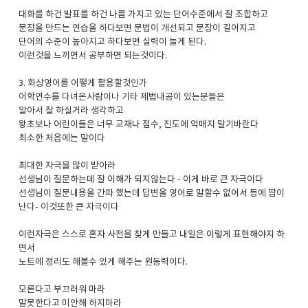
대화를 하건 발표를 하건 나름 가지고 있는 단어수준에서 잘 조합하고
문장을 만드는 연습을 하다보면 문법이 개선되고 문장이 길어지고
단어의 수준이 높아지고 하다보면 실력이 늘게 된다.
이런것을 느끼면서 공부하면 되는것이다.
3. 화상영어를 어떻게 활용할것인가
어학연수를 다녀온사람이나 기타 제법내공이 있는분들은
알아서 잘 하실거라 생각하고
왕초보나 어린이들은 너무 교재나 점수, 진도에 억매지 말기바란다
최소한 처음에는 말이다
최대한 자극을 많이 받아라
선생님이 질문하는데 잘 이해가 되지않는다 - 이게 바로 큰 자극이다
선생님이 질문내용을 간파 했는데 답변을 영어로 말할수 없어서 등에 땀이
난다- 이것또한 큰 자극이다
이런자극은 스스로 혼자 사전을 찾게 만들고 내일은 이렇게 표현해야지 하
면서
노트에 정리도 해볼수 있게 해주는 원동력이다.
모른다고 부끄러워 마라
말못한다고 미안해 하지마라