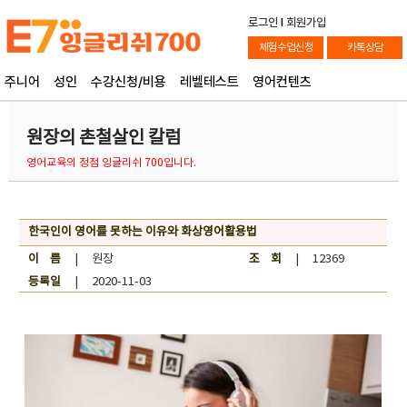
로그인
l
회원가입
체험수업신청
카톡상담
주니어
성인
수강신청/비용
레벨테스트
영어컨텐츠
원장의 촌철살인 칼럼
영어교육의 정점 잉글리쉬 700입니다.
한국인이 영어를 못하는 이유와 화상영어활용법
이 름
| 원장
조 회
| 12369
등록일
| 2020-11-03