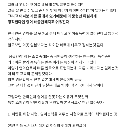
그래서 우리는 영어를 배울때 문법공부를 해야지만
말을 잘 만들수 있고 순서에 맞게 이야기 해야만 상대방이 알아듣기 쉽다.
그리고 어찌보며 큰 틀에서 있기때문에 이 문형만 확실하게
장착한다면 영어 해볼만해지고 쉬워진다
.
한국인은 영어를 잘 못하고 늦게 배우고 언어습득력이 떨어진다고 많이생
각하지만
알고보면 이웃 일본보다는 최소한 빠르게 배우고 잘하는것 같다
'정글만리' 라는 소설속에는 중국인들이 생각하는 한국인의 특성중에
외국어를 빨리 습득하는 민족 이라는 특징이 소개되고 있다.
이렇게 언어습득이 빠른 민족으로 표현되는데 다른 나라보다는 밀리는것
이 바로 교육적 문제일것이다.
최초 영문법책도 전부 일본에서 베낀것이며 ㅠㅠ
그럼 말 다한것 아닌가 일본은 대표적 영어후진국이니까 말이다.
그렇다면 한국인이 영어를 잘못하는 이유가 무엇일까
특히 스피킹이 약한 이유가 무었일까 본격적으로 한번 알아보자
1. 취업을 위한 시험 , 영어능력을 겨루는 시험으로 토익이 채택된다는 것
25년 전쯤 생겨나서 대기업 취직의 잣대가 되었으며