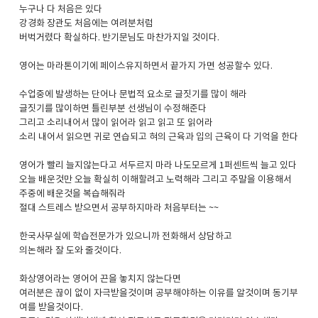
누구나 다 처음은 있다
강경화 장관도 처음에는 여려분처럼
버벅거렸다 확실하다. 반기문님도 마찬가지일 것이다.
영어는 마라톤이기에 페이스유지하면서 끝가지 가면 성공할수 있다.
수업중에 발생하는 단어나 문법적 요소로 글짓기를 많이 해라
글짓기를 많이하면 틀린부분 선생님이 수정해준다
그리고 소리내어서 많이 읽어라 읽고 읽고 또 읽어라
소리 내어서 읽으면 귀로 연습되고 혀의 근육과 입의 근육이 다 기억을 한다
영어가 빨리 늘지않는다고 서두르지 마라 나도모르게 1퍼센트씩 늘고 있다
오늘 배운것만 오늘 확실히 이해할려고 노력해라 그리고 주말을 이용해서
주중에 배운것을 복습해줘라
절대 스트레스 받으면서 공부하지마라 처음부터는 ~~
한국사무실에 학습전문가가 있으니까 전화해서 상담하고
의논해라 잘 도와 줄것이다.
화상영어라는 영어어 끈을 놓치지 않는다면
여러분은 끊이 없이 자극받을것이며 공부해야하는 이유를 알것이며 동기부
여를 받을것이다.