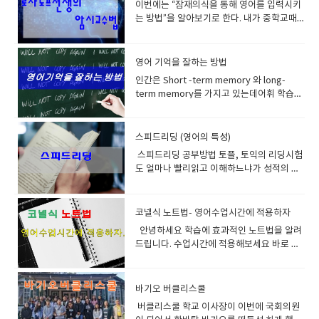
곧 문형공부라고 생각하시면 됩니다.문형공
시 새롭게 다른 25개의 단어를1세트부터 5세
이번에는 “잠재의식을 통해 영어를 입력시키
학원을 운영하면서 많이 보았다.토익 900을
공부하고 지속적으로 습관적으로 공부를 해
부는 영어의 틀이라고 생각하시면 되구요패
트까지 합니다. 이후에 어제 공부한것부터 오
는 방법”을 알아보기로 한다. 내가 중학교때
넘기고도 말한마디 못하는 절름발이 영어 안
라그러면 좋은 날이 올것이다.​
턴의 형식으로 이전부터 말을 만들어 오는 반
늘 공부한것까지 빠르게 읽습니다.이런식으
카세트 테이프를 샀는데 기상시간 30분전에
타깝다 비 영어권인 유럽경우 캠브리지나 아
복된 법칙 정도 라고 생각하세요기본적 틀이
로 7일동안 하세요 이말은 맨처음 시작한 25
어머니께서 테이프를 틀어주셨고 그런 잠의
이엘츠시험으로 실제로 스피킹실력을시험관
잡히게 되면 여기에 살을 붙이고 다듬고 하면
개 단어군을 7일동안 읽었고 어느정도는 익숙
간섭으로 서서희잠에서 깨곤했다 이렇게 반
앞에서 하는 이런시스템이 도입되어서 말하
영어 기억을 잘하는 방법
서 영어가 완성 되는 거에요.그러니 틀 즉 기
해졌을겁니다지속적으로 하루 25개의 단어
복하다 보니 나도 모르게 수업시간에 배우는
기의 중요성을 일찍히 알게 했고그러다 보니
인간은 Short -term memory 와 long-
초공사를 튼튼히 해야겠죠.기초공사를 튼튼
는 늘어 날것이고 일주일이 지난뒤 맨처음 공
영어가 어디 선가 공부한듯한 데쟈뷰 현상이
쉬운단어를 사용해서 순발력있게 말을 다 잘
term memory를 가지고 있는데어휘 학습이
히 하면 집도 빨리 지어지고 튼튼하답니다. 문
부한 단어군은빼고 복습시작하시면 됩니
생겼고쉽게 쉽게 공부할수 있었다 이것은 나
하는 경향이 있다. 2. 과도한 문법 공부 문법
란 결국 long-term memory에 어휘를 기억
법책의 바이블은 아무래도 Grammar in use
다. 이런식으로 자시스타일에 맞게 공부하십
중에 영어습득에 관한 책을 사서 공부하던중
은 실제로 억지로 꼬아서 힘들게 영어의 실력
시키는 것을 의미한다.Long-term memory
라고 볼수 있습니다.여기는 문형과 구동사
시요단어 스펠링 크게 중요하지 않습니다.미
알게된사실이 러시아의 한 ‘초월심리학 연구
을 가늠할려고 있는게 아니다그냥 대화할때
에 저장할 수 있는 용량(capacity)에는 한계
스피드리딩 (영어의 특성)
(Pharasal verb) 의 활용이 잘되어있습니다.
국 대학시험 이나 리포트 쓸때도 스펠링 틀려
소’에서 개발한 ‘수면학습’ 이론으로 잠을 잘
나 설명할때 이해가 쉽고 전달이 빠르게 정해
가 있고또, 저장했다고 해서 영원히 기억되지
보통 비기너/ 인터미디어트/ 어드벤스 3개로
도 감점을 잘 안 하지만같은 단어을 반복하는
때 각성시보다 몇 배, 몇 십배에 해당하는 엄
놓은 언어적 약속정도로 생각하고 공부해야
스피드리딩 공부방법 토플, 토익의 리딩시험
도 않는다.그렇다면 어떻게 해야 오랫동안 지
나누어 집니다. 보통 자습으로 공부하실 수 있
것은 아주 큰 감점사항이 됩니다영어는 반복
청난 학습을 할 수 있다고 한다. 그런데 잠자
된다. 무슨 0.0125 이런 차이를 내는 수학처
도 얼마나 빨리읽고 이해하느냐가 성적의 척
워지지 않도록 어휘를 장기 저장할 수 있을
습니다.일반적으로 3번은 기본으로 봐야 됩니
을 아주 싫어하거든요 같은 단어를 반복해서
는 동안 계속되는 것이 아니고 잠이 들락말락
럼 세분화할려고 이런식으로 공부하면 누가
도이다.보통시간이 모자라서 시험을 망치는
까?다음의 7가지 방법을 추천한다. 1.
다.반복해서 보면 볼수록 좋습니다. 반복 하실
쓰면 무식하단 소리를 듣습니다. 스펠링도 잘
하는 정신이 가물가물해질 때부터 잠이 든직
잘할수 있겠는가? 대화를 하건 발표를 하건
경우도 많다 모두 읽는 속도가 느리기 때문이
Repetition=반복하나의 어휘는 시차를 두
때마다 학습시간은 훨씬 단축될 것이고기억
알면 물론 좋지만 그것보다는 정확하게 발음
후 얼마동안과, 또 잠이 깨기 전 깰락막락 할
나름 가지고 있는 단어수준에서 잘 조합하고
다 원어민들은 영어를 한국사람보다 훨씬 빠
코넬식 노트법- 영어수업시간에 적용하자
고, 서로 다른 문맥 속에서 약 7회 이상을 반
은 더욱 단단해 질겁니다. 미국의 영어학원 캐
하는 것이 더더욱 중요합니다 정리해볼께요
때부터 잠이 깨고난 직후 얼마간까지 피암시
문장을 만드는 연습을 하다보면 문법이 개선
르게 읽고 이해한다.이유는 원어민은 뜻을 있
복 만나야long-term memory에 제대로 기
안녕하세요 학습에 효과적인 노트법을 알려
나다 호주 영국의 랭귀지센타에서 전부 헤드
깜지쓰기가 왜 비효율적이냐면예를 들어 설
성이 굉장히 높아지기 때문에 그때 들은 정보
되고 문장이 길어지고 단어의 수준이 높아지
는 그대로 연상해서 이해하는것이고 한국인
억된다고 한다.이렇게 해야 비로소 그 단어가
드립니다. 수업시간에 적용해보세요 바로 코
웨이와 더불어 이책을 문법교재로 사용하고
명할께요 여러분이 이성과 미팅을 했어요 20
가 잠재의식속에 깊이 새겨지기 때문에 예전
고 하다보면 실력이 늘게 된다.이런것을 느끼
은 한번더 번역하는 단계를 거치기 때문이
내재화되고 자동화된다는 뜻이다.단어장에
넬식 노트법입니다. 에프터 클레스 듀링 리뷰
있습니다. 네. 그렇습니다 에이플러스 어드벤
분동안 이야기하고 헤어졌어요과연 10년이
부터 알고 있었던 것처럼 선명하게 기억된다
면서 공부하면 되는것이다. 3. 화상영어를 어
다. 이를 극복할수 있는 방법이 많이 소개되고
단어와 뜻을 적어 놓고 이를 여러 번 반복 암
라고 있죠 역시 복습하기 좋은 노트법이라고
스도 이것을 사용하고 있고요 비기너와 인터
후에 그 이성을 만났을 때 과연 알아볼까
고 한다, 그래서 러시아에서는 우주인 교육과
떻게 활용할것인가어학연수를 다녀온사람이
있다 첫째는 이미지를 떠올리며 리딩을 하라
기하는 전통적인 어휘 학습법은최선의 방법
말하고 있습니다. 에빙하우스에 망각곡선 생
미디어트까지만 사용하고 어드벤스편은 사용
요?? 10년전에 20분만난 사람을 알아본다 –
스파이들을 교육하는데 큰 효과를 얻어 어떤
바기오 버클리스쿨
나 기타 제법내공이 있는분들은 알아서 잘 하
는것이다이렇게 이미지를 떠올리면 리딩하는
이 아니란 점을 잊지 말자. 에이플러스 수업은
각하시고 복습열심히 하세요 이때 시간을 줄
하지 않습니다.Grammar in use advance
불가능입니다. 다시 우리가 매일 그 사람을 1
경우에는 불과 4주만에 외국어 한가지를 마스
실거라 생각하고왕초보나 어린이들은 너무
습관을 가지고 공부하면 이해속도가 빨라지
버클리스쿨 학교 이사장이 이번에 국회의원
문법시간에 나온 단어가 회화시간에 나오고
여주는 노트법이니 한번 해보세요 한글로 한
는 정말 문법을 사랑해서 파고들 사람에게나
초씩 버스정류소에서 만났다고 가정합시다.1
터 시키기도 했다고 한다. 또한 이 원리는 잠
교재나 점수, 진도에 억매지 말기바란다 최소
고 전체적인 이야기에 덩어리들이 생긴다 우