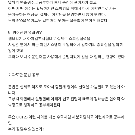
답찍기 연습위주로 공부하다 보니 중간에 포기자가 늘고
어째 저째 점수는 획득하지만 스피킹을 위해서 다시 어학연수로 가는
웃지못하는 현상을 실제로 어학원을 운영하면서 많이 보았다.
토익 900을 넘기고도 말한마디 못하는 절름발이 영어 안타깝다
비 영어권인 유럽경우
캠브리지나 아이엘츠시험으로 실제로 스피킹실력을
시험관 앞에서 하는 이런시스템이 도입되어서 말하기의 중요성을 일찍히
알게 했고
그러다 보니 쉬운단어를 사용해서 순발력있게 말을 다 잘하는 경향이 있다.
2. 과도한 문법 공부
문법은 실제로 억지로 꼬아서 힘들게 영어의 실력을 가늠할려고 있는게 아
니다
그냥 대화할때나 설명할때 이해가 쉽고 전달이 빠르게 정해놓은 언어적 약
속정도로 생각하고 공부해야된다.
무슨 0.0125 이런 차이를 내는 수학처럼 세분화할려고 이런식으로 공부하
면
누가 잘할수 있겠는가?