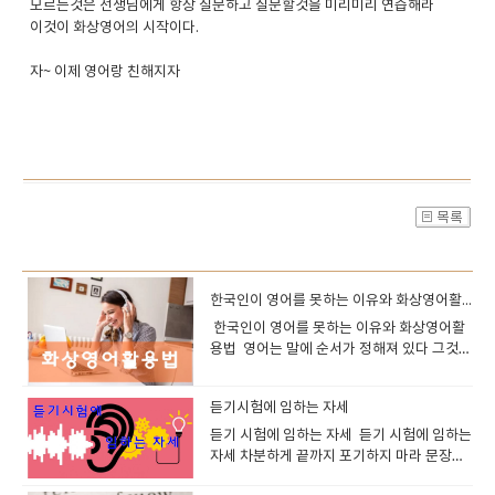
모르는것은 선생님에게 항상 질문하고 질문할것을 미리미리 연습해라
이것이 화상영어의 시작이다.
자~ 이제 영어랑 친해지자
한국인이 영어를 못하는 이유와 화상영어활용법
한국인이 영어를 못하는 이유와 화상영어활
용법 영어는 말에 순서가 정해져 있다 그것을
지키는것이 문법이다하지만 한국어나 일본어
는 순서가 중요하지 않다 이유는 조사가 있기
듣기시험에 임하는 자세
때문이다 나는 너를 사랑해너를 나는 사랑해
사랑해 너를 내가 이렇게 써도 조사가 있으니
듣기 시험에 임하는 자세 듣기 시험에 임하는
목적대상이 정해지고크게 문제가 없다 그래
자세 차분하게 끝까지 포기하지 마라 문장을
서 우리는 영어를 배울때 문법공부를 해야지
듣다보면 못듣는 부분 들어도 이해할수 없는