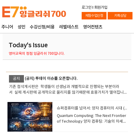
로그인
l
회원가입
체험수업신청
카톡상담
주니어
성인
수강신청/비용
레벨테스트
영어컨텐츠
Today's Issue
영어교육의 정점 잉글리쉬 700입니다.
공지
(공지) 투데이 이슈를 오픈합니다.
기존 첨삭게시판은 학생들이 선생님과 개별적으로 진행되는 부분이라
서 실제 게시판에 공개적으로 올리지를 않기때문에 효용가치가 떨어집니
다. 오늘부터 투데이 이슈를 진행합니다. 국내 해외의 중요뉴스나 핵심적인
이슈의 단어 문장을 통해서 현장감있는 공부를 하시길 바랍니다.
슈퍼컴퓨터를 넘어서: 양자 컴퓨터의 시대 (The Era of Quantum Computing)
​Quantum Computing: The Next Frontier
of Technology 양자 컴퓨팅: 기술의 차세대
개척지 While traditional computers use
bits (0 or 1), quantum computers use