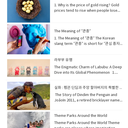
through generations: 세대를 거쳐 전해지
Many species have evolved specialized
crucial role: 중요한 역할chronic
어, 치킨 한 입 한 입이 처음처럼 맛있게 느껴
the economy is doing well. But during
1. Why is the price of gold rising? Gold
다recognized as: ~으로 인정받다UNESCO
biological functions that allow them to
diseases: 만성 질환conversely: 반대로
집니다. 이런 상쾌한 조합은 친구들과의 모임
stagflation, people suffer because
prices tend to rise when people lose
Intangible Cultural Heritage: 유네스코 인
grow in polluted or damaged land,
chronic sleep deprivation: 만성적인 수면
이나 여유로운 저녁에 안성맞춤입니
jobs decrease while the cost of living
trust in paper money or when global
류 무형문화유산​ 2. Why Kimchi
often acting as nature’s first
부족linked to: ~와 관련되다increased risk
다. crisp: 아삭한, 상쾌한 greasiness: 기
increases.스태그플레이션이란 무엇인가?
uncertainty increases. During economic
Becomes Refreshingly CoolKimchi
responders. 잡초는 대부분의 작물이 견디
of dementia: 치매 위험 증가accelerated
름짐 carbonation: 탄산 cleanse: 깨끗이 하
스태그플레이션(Stagflation)은 경제가 성장
crises, wars, or inflation, investors see
becomes refreshingly cool because
지 못하는 환경에서도 살아남을 수 있는 뛰어
aging: 가속 노화underscoring: ~을 강조하
다, 정화하다 palate: 입맛, 미각 Why Soju
The Meaning of “관종”
하지 않는데 물가만 오르는 상황을 말합니다.
gold as a safe asset that keeps its
the fermentation process creates
난 생존 능력을 가지고 있다. 인간의 도움에
는indispensable role: 필수적인 역할
Matches Pork Belly Grilled pork belly,
이 단어는 stagnation(경기침체)과
value. Because gold cannot be printed
natural acidity and carbonation. When
1. The Meaning of “관종” The Korean
의존하는 재배 작물과 달리, 잡초는 스스로 환
overall well-being: 전반적인 건강 2. 숙면
or samgyeopsal, and soju are another
inflation(물가상승)의 합성어입니다.보통 물
like money, it becomes more valuable
stored at the right temperature, lactic
slang term “관종” is short for “관심 종자.”
경에 적응하며 자라난다. 일부 잡초는 오염된
을 위한 방법 (Methods for Sound
beloved pair. The strong, clean flavor
가가 오를 때는 경제도 활발하지만, 스태그플
when currencies lose purchasing
acid bacteria actively break down
The word “종자” (種子) originally means
땅이나 파괴된 환경에서도 생존할 수 있도록
Sleep)Achieving sound sleep involves
of soju cuts through the richness of the
레이션 시기에는 일자리가 줄고 생활비는 올
power. 금값이 오르는 이유사람들이 종이화
sugars, producing a fresh, tangy flavor.
“seed,” but when used here, it simply
특수한 생물학적 기능을 발전시켜 왔으며, 자
establishing a consistent sleep routine
pork fat, making the taste feel lighter
라 사람들이 어려움을 겪습니다.stagflation
폐에 대한 신뢰를 잃거나 세계적인 불확실성
This combination makes properly
refers to a type of person. Therefore,
라부부 유행
연의 ‘최초 복원자’ 역할을 하기도 한
and optimizing your environment. Aim
and more balanced. In addition, the
경기 침체 속의 물가 상승stagnation 침체,
이 커질 때 금값은 상승하는 경향이 있습니다.
fermented kimchi taste crisp and cool,
“관종” describes someone who often
다. extraordinary ability — 비범한 능
to go to bed and wake up at roughly
The Enigmatic Charm of Labubu: A Deep
slightly sweet and burning sensation of
정체inflation 물가 상승, 인플레이션
경제 위기, 전쟁, 또는 인플레이션이 발생하
especially when eaten with warm
tries to get the attention of others,
력 cultivated crops — 재배 작물 adapt to
the same time each day, even on
Dive into Its Global Phenomenon 1.
soju enhances the smoky flavor of the
economy 경제 2. Why does stagflation
면 투자자들은 금을 가치가 유지되는 안전한
rice. 김치가 시원해지는 이유는 발효 과정에
usually by acting in noticeable or
stress — 스트레스 환경에 적응하
weekends, to regulate your body's
What Exactly is Labubu?Labubu is a
meat. This harmony is not just about
happen? Stagflation often happens
자산으로 봅니다. 금은 돈처럼 찍어낼 수 없기
서 자연스러운 산미와 탄산감이 생기기 때문
unusual ways. 한국어 속어 “관종”은 “관심
다 polluted or damaged land — 오염되거
natural sleep-wake cycle. Create a
highly sought-after series of collectible
taste—it’s about the experience of
when the cost of production rises
때문에, 화폐의 구매력이 떨어질수록 더 큰 가
입니다. 적절한 온도에서 보관하면 유산균이
종자”의 줄임말입니다. “종자(種子)”는 본래
실화 : 펭귄 딘딤과 주앙 할아버지의 특별한 인연
나 파괴된 땅 first responders — 최초 대응
comfortable sleep sanctuary: ensure
toys and figures, conceptualized by
sharing grilled meat and drinks with
sharply, such as when oil or raw
치를 얻게 됩니다. uncertainty: 불확실
당을 분해하며 상큼하고 톡 쏘는 맛을 만들어
“씨앗”을 뜻하지만, 여기서는 특정한 유형의
자, 선행 복구자(비유적 표현) [02] Weeds
your bedroom is dark, quiet, and cool.
Hong Kong illustrator Kasing Lung. This
​The Story of Dindim the Penguin and
friends at a lively table. 구운 삼겹살과 소
material prices increase. Companies
성 inflation: 인플레이션, 물가 상승 asset:
냅니다. 이 과정 덕분에 잘 익은 김치는 특히
사람을 가리키는 표현으로 사용됩니다. 따라
as Part of Nature’s Restoration
Avoid stimulating activities like screen
distinctive collection features
JoãoIn 2011, a retired bricklayer named
주는 또 하나의 사랑받는 조합입니다. 소주의
face higher expenses, so they raise
자산 purchasing power: 구매력 valuable:
따뜻한 밥과 먹을 때 아삭하고 시원한 맛을 느
서 “관종”은 눈에 띄거나 특이한 행동을 통해
Plan The emergence of weeds is not a
time on electronic devices before bed,
"zoomorphic elves" — imaginary
João Pereira de Souza, who lived on a
강하고 깔끔한 맛이 삼겹살의 기름진 풍미를
prices, but consumers buy less
가치 있는 2. The price of gold 20 and
낄 수 있습니다. fermentation: 발효
다른 사람의 관심을 자주 얻으려는 사람을 말
random accident, but rather a natural
as the blue light can interfere with
creatures that blend animal
small island village near Rio de Janeiro,
잡아주어 더 가볍고 균형 잡힌 맛을 느끼게 해
because their purchasing power drops.
10 years ago About 20 years ago, in
acidity: 산도, 산미carbonation: 탄산 발생
합니다. slang: 속어 originally: 원래는 type
response to environmental imbalance.
Theme Parks Around the World
melatonin production. Instead, engage
characteristics with exaggerated,
Brazil, found a little penguin covered in
줍니다. 또한 소주의 약간 단맛과 알코올의 따
This leads to slow growth and high
2005, gold was around $450 per ounce.
tangy: 새콤한, 톡 쏘는crisp: 아삭한 The
of person: 사람의 유형 noticeable: 눈에
When humans damage or exhaust the
in relaxing rituals such as reading,
human-like expressions. The flagship
oil and struggling to survive. The
Theme Parks Around the World Theme
뜻한 감촉이 고기의 불맛을 더욱 살려줍니다.
prices at the same time. Poor
Ten years ago, in 2015, it was about
distinctive "refreshing" taste of kimchi,
띄는 unusual: 특이한 describe: 묘사하
land, nature instinctively attempts to
taking a warm bath, or practicing
character, also named Labubu, is often
penguin was weak, hungry, and unable