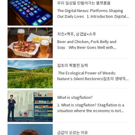
categorize: 분류하다 • compatible: 잘 맞
우리 일상을 만들어가는 플랫폼들
autumn. This communal activity
스를 관리하는 것이 이 호르몬의 균형을 유지
role in overall well-being . "잠이 보약"이
는, 호환되는 • break the ice: (서먹한 분위
prepares families for winter and
하는 데 매우 중요합니다. 📚 단어장
The Digital Nexus: Platforms Shaping Our Daily Lives 1. Introduction: Digital Platforms as Modern EssentialsIn today's hyper-connected world, digital platforms have become an indispensable part of our daily lives, transforming how we communicate, work, learn, and entertain ourselves. From the moment we wake up to checking messages to winding down with a streaming service, these platforms form the backbone of our modern digital ecosystem. They constantly evolve, adapting to user demands and technological advancements, making it crucial to understand which ones currently dominate the global and local landscape. 오늘날의 초연결 사회에서 디지털 플랫폼은 우리의 일상생활에서 없어서는 안 될 부분이 되었으며, 우리가 소통하고, 일하고, 배우고, 즐기는 방식을 변화시키고 있습니다. 아침에 일어나 메시지를 확인하는 순간부터 스트리밍 서비스로 하루를 마무리할 때까지, 이 플랫폼들은 현대 디지털 생태계의 중추를 형성합니다. 사용자 요구와 기술 발전에 맞춰 끊임없이 진화하기 때문에, 어떤 플랫폼이 현재 전 세계적으로나 지역적으로 우위를 점하고 있는지 이해하는 것이 중요합니다. [단어장] hyper-connected world (하이퍼-커넥티드 월드): 초연결 사회indispensable part (인디스펜서블 파트): 없어서는 안 될 부분transforming how we communicate (트랜스포밍 하우 위 커뮤니케이트): 우리가 소통하는 방식을 변화시키는form the backbone of (폼 더 백본 오브): ~의 중추를 형성하다digital ecosystem (디지털 에코시스템): 디지털 생태계constantly evolve (컨스턴틀리 이볼브): 끊임없이 진화하다adapting to user demands (어댑팅 투 유저 디맨즈): 사용자 요구에 적응하는technological advancements (테크놀로지컬 어드밴스먼츠): 기술 발전dominate the landscape (도미네이트 더 랜드스케이프): 지형/환경에서 우위를 점하다 2. Social Media's Enduring Reign: Visuals and ViralitySocial media platforms continue to reign supreme in user engagement, largely driven by visual content and the allure of virality. Instagram remains a powerhouse for photo and video sharing, fostering communities around shared interests. TikTok dominates the short-form video market, captivating audiences with its algorithmically curated feeds and trending challenges. Meanwhile, X (formerly Twitter) provides a rapid-fire environment for real-time news, discussions, and micro-blogging, especially among younger generations. These platforms are central to how many people consume news and interact with public discourse. 소셜 미디어 플랫폼은 시각적 콘텐츠와 바이럴리티의 매력에 힘입어 사용자 참여에서 계속해서 압도적인 위치를 차지하고 있습니다. 인스타그램은 사진 및 비디오 공유의 강자로서, 공통 관심사를 가진 커뮤니티를 육성합니다. 틱톡은 알고리즘적으로 큐레이션된 피드와 트렌드 챌린지로 시청자들을 사로잡으며 짧은 형식의 비디오 시장을 장악하고 있습니다. 한편, X (이전의 트위터)는 특히 젊은 세대 사이에서 실시간 뉴스, 토론 및 마이크로 블로깅을 위한 신속한 환경을 제공합니다. 이러한 플랫폼들은 많은 사람들이 뉴스를 소비하고 공공 담론에 참여하는 방식의 중심입니다. [단어장] enduring reign (인듀어링 레인): 지속적인 지배reign supreme (레인 수프림): 압도적인 위치를 차지하다, 최고로 군림하다user engagement (유저 인게이지먼트): 사용자 참여allure of virality (얼루어 오브 바이럴리티): 바이럴(입소문)의 매력powerhouse (파워하우스): 강자, 핵심 동력fostering communities (포스터링 커뮤니티즈): 커뮤니티를 육성하는algorithmically curated feeds (알고리드미컬리 큐레이티드 피즈): 알고리즘적으로 선별된 피드captivating audiences (캡티베이팅 오디언시스): 시청자를 사로잡는rapid-fire environment (래피드-파이어 인바이런먼트): 신속한 환경micro-blogging (마이크로-블로깅): 짧은 글 위주의 블로깅public discourse (퍼블릭 디스코드): 공공 담론/논의 3. Communication Hubs and Content Giants: The EssentialsBeyond social media, dedicated messaging apps and content platforms remain cornerstone utilities. In South Korea, KakaoTalk is virtually synonymous with messaging, functioning as an all-in-one platform for chat, payments, and various lifestyle services. Globally, YouTube continues its dominance as the go-to destination for video content, ranging from entertainment to education, serving billions of users daily. Search engines and portal sites like Naver (in Korea) also hold significant ground, acting as primary gateways to information and news for a substantial user base. 소셜 미디어를 넘어, 전용 메시징 앱과 콘텐츠 플랫폼은 여전히 핵심 유틸리티입니다. 한국에서는 카카오톡이 사실상 메시징과 동의어이며, 채팅, 결제 및 다양한 생활 서비스의 올인원 플랫폼 역할을 합니다. 전 세계적으로 유튜브는 엔터테인먼트부터 교육에 이르기까지 다양한 비디오 콘텐츠를 위한 최고의 목적지로서 매일 수십억 명의 사용자에게 서비스를 제공하며 지배력을 이어가고 있습니다. 네이버(한국)와 같은 검색 엔진 및 포털 사이트 또한 상당한 사용자층을 위한 정보 및 뉴스에 대한 주요 관문 역할을 하며 중요한 위치를 차지합니다. [단어장] communication hubs (커뮤니케이션 허브즈): 통신 허브content giants (콘텐츠 자이언츠): 콘텐츠 거인cornerstone utilities (코너스톤 유틸리티즈): 핵심 유틸리티virtually synonymous with (버추얼리 시노니머스 위드): 사실상 ~과 동의어인all-in-one platform (올-인-원 플랫폼): 올인원 플랫폼continues its dominance (컨티뉴즈 잇츠 도미넌스): 지배력을 이어가다go-to destination (고-투 데스티네이션): 최고의 목적지, 주로 찾는 곳serving billions of users (서빙 빌리언즈 오브 유저즈): 수십억 명의 사용자에게 서비스를 제공하는hold significant ground (홀드 시그니피컨트 그라운드): 중요한 위치를 차지하다primary gateways (프라이머리 게이트웨이즈): 주요 관문substantial user base (서브스텐셜 유저 베이스): 상당한 사용자층 Shifting Tides of Digital Connection: Why Younger Generations Choose New Platforms1. The Evolving Communication Landscape Among the YouthWhile KakaoTalk still holds a significant position in South Korea as a universal messaging app, younger generations, particularly those in their teens and twenties, are increasingly diversifying their communication channels. This shift isn't about abandoning KakaoTalk entirely, but rather segmenting its use. For casual, personal interactions and authentic self-expression, many are gravitating towards platforms that offer more visual engagement, instantaneous sharing, and algorithm-driven personalized content. This trend reflects a broader preference for dynamic, less formal modes of digital interaction. 카카오톡이 한국에서 여전히 보편적인 메시징 앱으로 중요한 위치를 차지하고 있지만, 10대와 20대를 중심으로 한 젊은 세대는 소통 채널을 점점 더 다변화하고 있습니다. 이러한 변화는 카카오톡을 완전히 버린다는 의미보다는 사용 목적을 나누는 것에 가깝습니다. 캐주얼하고 개인적인 소통이나 진솔한 자기표현을 위해, 많은 이들이 시각적 몰입, 즉각적인 공유, 그리고 알고리즘 기반의 개인 맞춤형 콘텐츠를 제공하는 플랫폼으로 이동하고 있습니다. 이러한 경향은 역동적이고 덜 형식적인 디지털 상호작용 방식을 선호하는 광범위한 흐름을 반영합니다. [단어장] hit on a pertinent observation (힛 온 어 퍼티넌트 옵저베이션): 적절한/핵심적인 관찰을 하다universal messaging app (유니버설 메시징 앱): 보편적인 메시징 앱diversifying their communication channels (다이버시파잉 데어 커뮤니케이션 채널스): 소통 채널을 다변화하다segmenting its use (세그멘팅 잇츠 유즈): 사용 목적을 나누는 것casual, personal interactions (캐주얼, 퍼스널 인터랙션스): 캐주얼하고 개인적인 소통authentic self-expression (어센틱 셀프-익스프레션): 진솔한 자기표현gravitating towards (그래비테이팅 투워즈): ~쪽으로 끌리다/이동하다visual engagement (비주얼 인게이지먼트): 시각적 몰입instantaneous sharing (인스턴테이니어스 쉐어링): 즉각적인 공유algorithm-driven personalized content (알고리즘-드리븐 퍼서널라이즈드 콘텐츠): 알고리즘 기반의 개인 맞춤형 콘텐츠broader preference (브로더 프레퍼런스): 광범위한 선호dynamic, less formal modes (다이내믹, 레스 포멀 모즈): 역동적이고 덜 형식적인 방식 2. Messaging Beyond KakaoTalk: Instagram DMs and DiscordWhen it comes to informal messaging among friends, Instagram Direct Messages (DMs) have emerged as a dominant alternative for many young people. Instagram's visual-first nature means users can easily share photos, videos, and Reels they come across, making conversations more dynamic and integrated with content discovery. For niche communities, gaming, or interest-based groups, Discord is a highly favored platform. It offers robust features for voice chat, video calls, and organized text channels, creating a sense of exclusivity and deep engagement among members. While KakaoTalk remains indispensable for official matters or family group chats, these newer platforms provide spaces for more relaxed and interest-driven communication. 친구들 사이의 비공식적인 메시징에 있어서는 인스타그램 다이렉트 메시지(DM)가 많은 젊은이들에게 지배적인 대안으로 떠올랐습니다. 인스타그램의 시각 중심적인 특성 덕분에 사용자들은 우연히 발견한 사진, 동영상, 릴스를 쉽게 공유할 수 있어, 대화가 더욱 역동적이고 콘텐츠 발견과 통합됩니다. 특정 분야 커뮤니티, 게임 또는 관심 기반 그룹을 위해서는 디스코드가 매우 선호되는 플랫폼입니다. 음성 채팅, 영상 통화, 체계적인 텍스트 채널 등 강력한 기능을 제공하여 회원들 사이에서 독점성과 깊은 참여감을 형성합니다. 카카오톡이 공식적인 일이나 가족 단체 채팅에서는 여전히 필수적이지만, 이 새로운 플랫폼들은 더 편안하고 관심사 기반의 소통 공간을 제공합니다. [단어장] dominant alternative (도미넌트 얼터너티브): 지배적인 대안visual-first nature (비주얼-퍼스트 네이처): 시각 중심적인 특성dynamic and integrated with content discovery (다이내믹 앤 인티그레이티드 위드 콘텐츠 디스커버리): 역동적이고 콘텐츠 발견과 통합된niche communities (니치 커뮤니티즈): 특정 분야/틈새 시장 커뮤니티highly favored platform (하일디 페이버드 플랫폼): 매우 선호되는 플랫폼robust features (로버스트 피쳐스): 강력한 기능organized text channels (오거나이즈드 텍스트 채널스): 체계적인 텍스트 채널sense of exclusivity (센스 오브 익스클루시비티): 독점성, 특별함deep engagement (딥 인게이지먼트): 깊은 참여indispensable for official matters (인디스펜서블 포 오피셜 매터스): 공식적인 일에 필수적인 3. Preferred Social Media Platforms: Instagram's Aesthetic and TikTok's ViralityAmong social media platforms, Instagram and TikTok are undeniably the titans capturing the most attention from younger generations. Instagram appeals with its emphasis on aesthetics and curated personal branding. Users meticulously craft their profiles, share visually pleasing photos and Reels, and use Stories for more casual, ephemeral updates. The platform also fosters community through direct engagement with content creators and interest groups. TikTok, on the other hand, thrives on its short-form, highly addictive video format and sophisticated AI-driven recommendation algorithm. It champions creativity, viral trends, and rapid content consumption, offering an endless stream of personalized entertainment that caters directly to individual tastes. 소셜 미디어 플랫폼 중에서는 인스타그램과 틱톡이 젊은 세대의 가장 많은 관심을 사로잡는 명실상부한 거인입니다. 인스타그램은 미학적 요소와 정교하게 꾸며진 개인 브랜딩을 강조하며 매력을 발산합니다. 사용자들은 자신의 프로필을 섬세하게 만들고, 시각적으로 보기 좋은 사진과 릴스를 공유하며, 스토리를 통해 좀 더 가볍고 짧은 업데이트를 합니다. 이 플랫폼은 또한 콘텐츠 제작자 및 관심 그룹과의 직접적인 교류를 통해 커뮤니티를 육성합니다. 반면 틱톡은 짧은 형식의 중독성 강한 비디오 포맷과 정교한 AI 기반 추천 알고리즘을 바탕으로 번성합니다. 이는 창의성, 바이럴 트렌드, 빠른 콘텐츠 소비를 지지하며, 개인의 취향에 직접적으로 맞는 맞춤형 엔터테인먼트를 끝없이 제공합니다. [단어장] undeniably the titans (언디나이어블리 더 타이탄스): 부인할 수 없는 거인들capturing the most attention (캡처링 더 모스트 어텐션): 가장 많은 관심을 사로잡는emphasis on aesthetics (엠퍼시스 온 에스테틱스): 미학적 요소에 대한 강조curated personal branding (큐레이티드 퍼스널 브랜딩): 정교하게 관리되는 개인 브랜딩meticulously craft their profiles (메티큘러스리 크래프트 데어 프로파일스): 프로필을 섬세하게 만들다visually pleasing (비주얼리 플리징): 시각적으로 보기 좋은ephemeral updates (에페머럴 업데이트스): 일시적인/짧은 업데이트fosters community (포스터스 커뮤니티): 커뮤니티를 육성하다thrives on (쓰라이브스 온): ~을 바탕으로 번성하다highly addictive video format (하일디 어딕티브 비디오 포맷): 중독성 강한 비디오 포맷sophisticated AI-driven recommendation algorithm (소피스티케이티드 AI-드리븐 레커멘데이션 알고리즘): 정교한 AI 기반 추천 알고리즘champions creativity, viral trends (챔피언스 크리에이티비티, 바이럴 트렌즈): 창의성, 바이럴 트렌드를 지지하다rapid content consumption (래피드 콘텐츠 컨섬션): 빠른 콘텐츠 소비endless stream of personalized entertainment (엔들리스 스트림 오브 퍼서널라이즈드 엔터테인먼트): 개인 맞춤형 엔터테인먼트의 끝없는 흐름caters directly to individual tastes (케이터스 다이렉틀리 투 인디비주얼 테이스트스): 개인의 취향에 직접적으로 맞추다 4. The Underlying Preferences: Visual, Authentic, and PersonalizedThe shift in platform preference among younger generations is driven by a desire for more visual, authentic, and personalized exp
라는 말은 깊은 과학적 진실을 담고 있습니다.
기를) 깨다 • warn against: ~에 대해 경고하
fosters a strong sense of community.
(Vocabulary) • stress hormone: 스트레스
잠자는 동안 우리 몸은 중요한 회복 과정을 거
다 • complex: 복잡한 • prejudice: 편견
More than just food preservation, it's a
호르몬 • trigger: 유발하다, 작동시키다 •
칩니다: 세포는 스스로를 복구하고, 근육은 회
significant cultural event that
fight or flight: 투쟁 도주 반응 • survival:
복하며, 뇌는 기억을 통합하고 정보를 처리하
emphasizes cooperation and is passed
생존 • chronic: 만성적인 • excessive: 과
여 인지 기능을 향상시킵니다 . 충분한 수면은
치킨+맥주, 삼겹살+소주
down through generations, recognized
도한 • fatigue: 피로 • crucial: 결정적인, 매
면역 체계를 크게 강화하여 질병에 대한 회복
Beer and Chicken, Pork Belly and
as a UNESCO Intangible Cultural
우 중요한
력을 높여줍니다. 또한 식욕, 신진대사 및 스
Soju Why Beer Goes Well with
Heritage.김장 문화는 늦가을에 대량의 김치
트레스를 담당하는 호르몬을 조절하여 만성
Chicken Beer and fried chicken are one
를 만들고 나누는 깊이 뿌리박힌 한국의 전통
질환 예방에 중요한 역할을 합니다. 반대로 만
of the most popular food combinations
입니다. 이 공동체 활동은 가족들이 겨울을 대
성적인 수면 부족은 치매 위험 증가 및 가속
in Korea. The reason they go so well
잡초의 특별한 능력
비하도록 준비시키고 강한 공동체 의식을 함
노화와 같은 심각한 건강 문제와 관련이 있으
together is that beer’s cold, crisp taste
양합니다. 단순히 음식 보존을 넘어, 협력을
The Ecological Power of Weeds:
며, 이는 전반적인 건강에 있어 수면의 필수적
balances the greasiness of fried
강조하며 세대를 거쳐 전해지는 중요한 문화
Nature’s Silent Restorers잡초의 생태적
인 역할을 강조합니다 . 단어장: adage: 격언,
chicken. The carbonation in beer also
행사이며, 유네스코 인류 무형문화유산으로
힘: 자연의 조용한 복원자들 [01] The
속담profound scientific truth: 깊은 과학
helps cleanse your palate, making each
도 등재되어 있습니다.deeply rooted: 깊이
Survival Strength of Weeds Weeds
적 진실undertake: 수행하다, 착수하다
bite of chicken taste as good as the
뿌리박힌tradition: 전통large quantities:
possess an extraordinary ability to
restorative processes: 회복 과정
What is stagflation?
first. This refreshing combination is
대량communal activity: 공동체 활동
survive in nearly any environment, even
consolidates memories: 기억을 통합하다
perfect for social gatherings and
1. What is stagflation? Stagflation is a
prepares for: ~을 준비시키다fosters: 함
under conditions where most
cognitive function: 인지 기능significantly
relaxing evenings. 맥주와 치킨은 한국에서
situation where the economy is not
양하다, 발전시키다sense of community:
cultivated crops cannot endure. Unlike
bolsters: 크게 강화하다resilient to
가장 인기 있는 음식 조합 중 하나입니다. 둘
growing, but prices are still rising.It
공동체 의식food preservation: 음식 보존
domesticated plants that rely heavily
illness: 질병에 대한 회복력이 있는
이 잘 어울리는 이유는 맥주의 시원하고 청량
combines two words — stagnation
significant: 중요한, 의미 있는emphasizes:
on human care, weeds thrive
regulates hormones: 호르몬을 조절하다
한 맛이 치킨의 기름진 맛을 잡아주기 때문입
(slow or no growth) and inflation (rising
강조하다cooperation: 협력passed down
independently by adapting to stress.
appetite: 식욕metabolism: 신진대사
금값이 오르는 이유
니다. 맥주 속의 탄산이 입안을 깔끔하게 해주
prices).Normally, when prices go up,