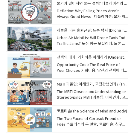
물가가 떨어지면 좋은 걸까? 디플레이션의 이해 (Understanding Deflation)
"qubits." Thanks to a phenomenon
called superposition, qubits can
Deflation: Why Falling Prices Aren't
represent both 0 and 1 at the same
Always Good News​ 디플레이션: 물가 하
time. [Image of qubit superposition and
락이 항상 좋은 소식은 아닌 이유Most
entanglement] This allows quantum
people are familiar with inflation, but
하늘을 나는 출퇴근길: 드론 택시 (Drone Taxis: The Future of Commuting)
computers to solve complex problems
"deflation" is its opposite—a general
Urban Air Mobility: Will Drone Taxis End
millions of times faster than today's
decrease in the prices of goods and
Traffic Jams? 도심 항공 모빌리티: 드론 택
most powerful supercomputers. This
services. While lower prices might
시가 교통 체증을 끝낼까요? Imagine
technology could revolutionize fields
seem like a good thing for consumers,
skipping morning traffic by flying over
like medicine by discovering new drugs
persistent deflation can be dangerous
선택의 대가: 기회비용 이해하기 (Understanding Opportunity Cost)
the city in an automated drone. This
or improve cybersecurity through
for the economy. When prices keep
Opportunity Cost: The Real Price of
technology, known as Urban Air
unhackable codes. Although it is still in
falling, people tend to delay their
Your Choices 기회비용: 당신의 선택에 따르
Mobility (UAM), is no longer just science
its early stages, quantum computing is
purchases, expecting even lower
는 진짜 가격 Every choice we make has a
fiction. Drone taxis, or "eVTOL"
expected to change the world in ways
prices in the future. This leads to lower
hidden cost called "opportunity cost."
(electric Vertical Take-Off and Landing)
we can only imagine. 기존의 컴퓨터가 비
MBTI 과몰입: 이해인가, 고정관념인가? (The MBTI Obsession)
demand, causing companies to reduce
This is the value of the next best
aircraft, are being developed to
트(0 또는 1)를 사용하는 반면, 양자 컴퓨터는
production and cut jobs. This cycle,
The MBTI Obsession: Understanding or
alternative that you give up when
transport passengers quickly and
'큐비트'를 사용합니다. '중첩'이라고 불리는
known as a "deflationary spiral," can
Stereotyping? MBTI 과몰입: 이해인가, 고
making a decision. For example, if you
quietly. They are eco-friendly because
현상 덕분에 큐비트는 0과 1을 동시에 나타낼
lead to long-term economic stagnation.
정관념인가? In South Korea, asking
spend an hour studying English, the
they run on electricity and could
수 있습니다. 이를 통해 양자 컴퓨터는 오늘날
Managing a stable price level is a key
"What is your MBTI?" has become as
opportunity cost might be the sleep or
코르티솔(The Science of Mind and Body)
drastically reduce travel time in
가장 강력한 슈퍼컴퓨터보다 수백만 배 빠르
challenge for central banks around the
common as asking for someone's
exercise you could have had during that
crowded cities. However, before they
게 복잡한 문제를 해결할 수 있습니다. 이 기
The Two Faces of Cortisol: Friend or
world. 대부분의 사람들은 인플레이션에 익
name. The Myers-Briggs Type Indicator
time. Understanding this concept helps
become common, we must solve
술은 신약을 발견하여 의학 분야에 혁신을 일
Foe? 스트레스의 두 얼굴, 코르티솔: 친구인
숙하지만, '디플레이션'은 그 반대인 상품과
(MBTI) categorizes personalities into 16
us make more rational decisions in both
challenges regarding air traffic safety
으키거나, 해킹이 불가능한 암호를 통해 사이
가 적인가? Cortisol is often called the
서비스 가격의 전반적인 하락을 의미합니다.
types, helping people understand
daily life and business. By considering