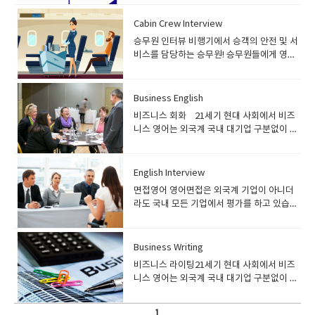
능력 향상과 비지니스 콘텐츠를 잘 이해할수
돈을 보내다send, mail[post], remit, transfer 등을 구별해서 말해야되
있게 도와드립니다. 비지니스 영어 작문을 잘
고 하나더 말해보면~을 말하다 라고 할때 대중에게 말하는경우, 법원에서 말
Cabin Crew Interview
하고 싶거나 공인영어점수가 필요하신분들이
하는 경우, 사람에게 신뢰늘 얻기위해 말하는경우공익을 위해 말하는 경우,
승무원 인터뷰 비행기에서 승객의 안전 및 서
선호합니다 잉글리쉬700 레벨 기준 비기너 3
비난하며 말하는경우, 설득하기위해 말하는경우,넌지시 추천하며 말하는경
비스를 담당하는 승무원! 승무원들에게 영어
부터 수업이 가능하십니다.레벨에 맞지않을
우, 주장하며 강하게 말하는 경우 아주 상황상 다양하게 말을 하는데요
는 필수입니다. 본 과정은 승무원 준비생들을
경우 상담신청부탁드립니다. ​
speak, say, tell, observe, vote, notice, state, mention, describe,
위하여 승무원 인터뷰 준비를 도와주는 과정
Suggest 분간해서 잘쓰는게 좋습니다그리고 단어의 중복을 피하셔야 세련
입니다. 승무원들도 영어면접을 진행하지만
Business English
되고 고급스러워집니다.
일반 영어 인터뷰와는 다르게 승무원 전문 지
​비즈니스 회화 21세기 현대 사회에서 비즈
식을 물어보기도 합니다. 본 과정을 통해 승무
니스 영어는 외국계 국내 대기업 구분없이 필
원 준비생들은 국내 및 외국 항공사의 인터뷰
수적인 부분입니다. 해외 바이어 또는 외국인
를 준비할 수 있습니다 프로그램 소개) 승무
과 업무를 자주 진행하는 분들은 기본영어 실
원 인터뷰 국내 및 외국 항공사 승무원을 준비
력에 비즈니스 영어가 필수입니다. 본 과정은
English Interview
중인 분들이 영어 인터뷰를 준비하는 과정입
전문적인 비즈니스 용어와 관용 표현을 배우
니다. 일반 기업들의 영어 인터뷰와 다르게 상
면접영어 영어면접은 외국계 기업이 아니더
면서 상황에 알맞는 문장을 연습하여, 실제 비
황에 맞는 표현들을 배우며, 영어면접을 대비
라도 국내 모든 기업에서 평가를 하고 있습니
즈니스 상황에서 적응할 수 있도록 공부하는
할 수 있습니다. 수강대상)승무원 인터뷰 과
다. 취업을 준비중인 대학생 또는 이직을 준비
과정입니다. 프로그램 소개) 비즈니스회화 과
정은 국내 및 외국 항공사 승무원을 준비중인
중인 직장인을 포함하여 취업준비생 수강생
정은 비즈니스 전문 표현을 공부하는 과정입
예비 승무원 분들에게 추천하는 과정입니
을 위한 과정으로 영어 인터뷰관련 표현들을
Business Writing
니다. 상황에 맞는 표현들을 배우며, 콩글리쉬
다. 인터뷰 스킬부터 항공관련 지식 그리고 발
배우고 수업 중 실제 영어인터뷰 상황을 재연
가 아닌 진짜 비즈니스 영어 표현을 배우게 됩
비즈니스 라이팅21세기 현대 사회에서 비즈
음까지 준비를 할 수 있습니다. 잉글리쉬700
하여 실제 면접장에서 당황하지 않고 질문에
니다. 단순한 일상대화를 넘어 비즈니스 표현
니스 영어는 외국계 국내 대기업 구분없이 필
레벨 기준: Beginner 3 이상​​​ 교재 안
대하여 답할 수 있게 연습할 수 있습니다. 프
을 배우며 영어실력을 향상 시킬 수 있습니
수적인 부분입니다. 해외 바이어 또는 외국인
내) Cabin Crew Interview Questions and
로그램 소개) 면접영어 과정은 취업을 준비중
다. 수강대상) 비즈니스 회화 과정은 업무상
과 업무를 자주 진행하는 분들은 기본영어 실
Answer교재 사용 교재구매 ● 승무원 준비
인 대학생, 이직을 준비중인 직장인들이 많은
1