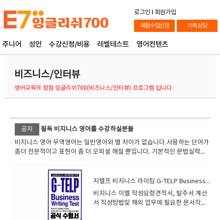
로그인
l
회원가입
체험수업신청
카톡상담
주니어
성인
수강신청/비용
레벨테스트
영어컨텐츠
비즈니스/인터뷰
영어교육의 정점 잉글리쉬700(비즈니스/인터뷰) 프로그램 입니다.
공지
필독 비지니스 영어를 수강하실분들
비지니스 영어 무역영어는 일반영어와 별 차이가 없습니다.사용하는 단어가
좀더 전문적이고 표현이 좀 더 오피셜 해질 뿐입니다. 기본적인 문법실력과
기본기만 있다면테크니컬 텀에 좀더 익숙해 지기만 한다면 쉽게 쉽게 진행
햘수 있습니다. 무역에 관한 영어는 무역에 관한 전문용어 Technical
terms 에 익숙해져야되고경제에 대한것은 경제용어 등등에 친해져야 됩니
지텔프 비지니스 라이팅 G-TELP Business Writing
다. 상황설정을 해서 라이팅을 꾸준히 연습한다면크게 효과를 볼수 있습니
비지니스 이멜 작성요령견적서, 발주서 계산
다 직장인 분들에게 조언을 드리면일정수준에 도달하였으면 외국인 거래처
서 작성방법및 해외 업무에 필요한 문서작성
와 이야기하거나 서신을 교환할때좀더 명확한 단어선택이 중요하구요 아주
을 공부합니다. 실제적인 비지니스 영어작문
기본적으로 예를 들면 ~을 보내다 라고 한다면사람을 보내다물건을 보내다