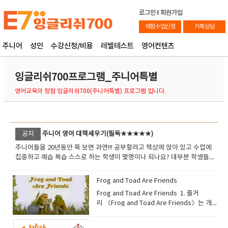
로그인
l
회원가입
체험수업신청
카톡상담
주니어
성인
수강신청/비용
레벨테스트
영어컨텐츠
잉글리쉬700프로그램_주니어특별
영어교육의 정점 잉글리쉬700(주니어특별) 프로그램 입니다.
공지
주니어 영어 대책세우기(필독★★★★★)
주니어들을 20년동안 쭉 보면 과연!!! 공부할려고 책상에 앉아 있고 수업에
집중하고 예습 복습 스스로 하는 학생이 몇명이나 되나요? 대부분 학생들
은 산만하고 수업시간에 딴생각하고 쉽게 집중하지 못하고 엄마가 시켜서
억지로 하는 학생들입니다. 공부에 적성이 맞고 재밌게 느껴지는 학생들은
Frog and Toad Are Friends
아주 드문 캐이스 입니다.이런 학생들은 화상영어 어학연수 하지않아도 영
Frog and Toad Are Friends 1. 줄거
어 잘할게 되어있습니다.공부하는것이 적성에 맞는 학생들이니까요 창의력
리 《Frog and Toad Are Friends》는 개구
이 넘치는 학생 , 예능끼가 다분한 학생 , 자기 좋아하는것만 찾는 학생들은
리(Frog)와 두꺼비(Toad)의 우정을 담은 다
공부에는 소질이 없을수 있습니다. 머리속에 많은 생각이 나고 궁금한게 많
섯 편의 짧은 이야기 모음집입니다. 편지 쓰
고 마음이 둥둥 떠있는데 공부가 안되는게 당연하죠하지만 이러한 학생들을