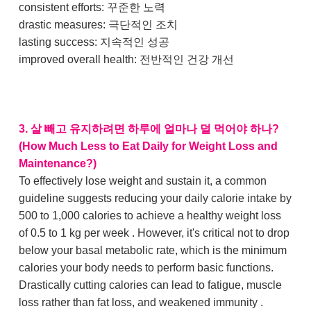
consistent efforts: 꾸준한 노력
drastic measures: 극단적인 조치
lasting success: 지속적인 성공
improved overall health: 전반적인 건강 개선
3. 살 빼고 유지하려면 하루에 얼마나 덜 먹어야 하나?
(How Much Less to Eat Daily for Weight Loss and
Maintenance?)
To effectively lose weight and sustain it, a common
guideline suggests reducing your daily calorie intake by
500 to 1,000 calories to achieve a healthy weight loss
of 0.5 to 1 kg per week . However, it's critical not to drop
below your basal metabolic rate, which is the minimum
calories your body needs to perform basic functions.
Drastically cutting calories can lead to fatigue, muscle
loss rather than fat loss, and weakened immunity .