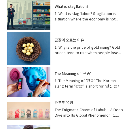
적 진실undertake: 수행하다, 착수하다
bite of chicken taste as good as the
뿌리박힌tradition: 전통large quantities:
possess an extraordinary ability to
restorative processes: 회복 과정
What is stagflation?
first. This refreshing combination is
대량communal activity: 공동체 활동
survive in nearly any environment, even
consolidates memories: 기억을 통합하다
perfect for social gatherings and
1. What is stagflation? Stagflation is a
prepares for: ~을 준비시키다fosters: 함
under conditions where most
cognitive function: 인지 기능significantly
relaxing evenings. 맥주와 치킨은 한국에서
situation where the economy is not
양하다, 발전시키다sense of community:
cultivated crops cannot endure. Unlike
bolsters: 크게 강화하다resilient to
가장 인기 있는 음식 조합 중 하나입니다. 둘
growing, but prices are still rising.It
공동체 의식food preservation: 음식 보존
domesticated plants that rely heavily
illness: 질병에 대한 회복력이 있는
이 잘 어울리는 이유는 맥주의 시원하고 청량
combines two words — stagnation
significant: 중요한, 의미 있는emphasizes:
on human care, weeds thrive
regulates hormones: 호르몬을 조절하다
한 맛이 치킨의 기름진 맛을 잡아주기 때문입
(slow or no growth) and inflation (rising
강조하다cooperation: 협력passed down
independently by adapting to stress.
appetite: 식욕metabolism: 신진대사
금값이 오르는 이유
니다. 맥주 속의 탄산이 입안을 깔끔하게 해주
prices).Normally, when prices go up,
through generations: 세대를 거쳐 전해지
Many species have evolved specialized
crucial role: 중요한 역할chronic
어, 치킨 한 입 한 입이 처음처럼 맛있게 느껴
the economy is doing well. But during
1. Why is the price of gold rising? Gold
다recognized as: ~으로 인정받다UNESCO
biological functions that allow them to
diseases: 만성 질환conversely: 반대로
집니다. 이런 상쾌한 조합은 친구들과의 모임
stagflation, people suffer because
prices tend to rise when people lose
Intangible Cultural Heritage: 유네스코 인
grow in polluted or damaged land,
chronic sleep deprivation: 만성적인 수면
이나 여유로운 저녁에 안성맞춤입니
jobs decrease while the cost of living
trust in paper money or when global
류 무형문화유산​ 2. Why Kimchi
often acting as nature’s first
부족linked to: ~와 관련되다increased risk
다. crisp: 아삭한, 상쾌한 greasiness: 기
increases.스태그플레이션이란 무엇인가?
uncertainty increases. During economic
Becomes Refreshingly CoolKimchi
responders. 잡초는 대부분의 작물이 견디
of dementia: 치매 위험 증가accelerated
름짐 carbonation: 탄산 cleanse: 깨끗이 하
스태그플레이션(Stagflation)은 경제가 성장
crises, wars, or inflation, investors see
becomes refreshingly cool because
지 못하는 환경에서도 살아남을 수 있는 뛰어
aging: 가속 노화underscoring: ~을 강조하
다, 정화하다 palate: 입맛, 미각 Why Soju
The Meaning of “관종”
하지 않는데 물가만 오르는 상황을 말합니다.
gold as a safe asset that keeps its
the fermentation process creates
난 생존 능력을 가지고 있다. 인간의 도움에
는indispensable role: 필수적인 역할
Matches Pork Belly Grilled pork belly,
이 단어는 stagnation(경기침체)과
value. Because gold cannot be printed
natural acidity and carbonation. When
1. The Meaning of “관종” The Korean
의존하는 재배 작물과 달리, 잡초는 스스로 환
overall well-being: 전반적인 건강 2. 숙면
or samgyeopsal, and soju are another
inflation(물가상승)의 합성어입니다.보통 물
like money, it becomes more valuable
stored at the right temperature, lactic
slang term “관종” is short for “관심 종자.”
경에 적응하며 자라난다. 일부 잡초는 오염된
을 위한 방법 (Methods for Sound
beloved pair. The strong, clean flavor
가가 오를 때는 경제도 활발하지만, 스태그플
when currencies lose purchasing
acid bacteria actively break down
The word “종자” (種子) originally means
땅이나 파괴된 환경에서도 생존할 수 있도록
Sleep)Achieving sound sleep involves
of soju cuts through the richness of the
레이션 시기에는 일자리가 줄고 생활비는 올
power. 금값이 오르는 이유사람들이 종이화
sugars, producing a fresh, tangy flavor.
“seed,” but when used here, it simply
특수한 생물학적 기능을 발전시켜 왔으며, 자
establishing a consistent sleep routine
pork fat, making the taste feel lighter
라 사람들이 어려움을 겪습니다.stagflation
폐에 대한 신뢰를 잃거나 세계적인 불확실성
This combination makes properly
refers to a type of person. Therefore,
라부부 유행
연의 ‘최초 복원자’ 역할을 하기도 한
and optimizing your environment. Aim
and more balanced. In addition, the
경기 침체 속의 물가 상승stagnation 침체,
이 커질 때 금값은 상승하는 경향이 있습니다.
fermented kimchi taste crisp and cool,
“관종” describes someone who often
다. extraordinary ability — 비범한 능
to go to bed and wake up at roughly
The Enigmatic Charm of Labubu: A Deep
slightly sweet and burning sensation of
정체inflation 물가 상승, 인플레이션
경제 위기, 전쟁, 또는 인플레이션이 발생하
especially when eaten with warm
tries to get the attention of others,
력 cultivated crops — 재배 작물 adapt to
the same time each day, even on
Dive into Its Global Phenomenon 1.
soju enhances the smoky flavor of the
economy 경제 2. Why does stagflation
면 투자자들은 금을 가치가 유지되는 안전한
rice. 김치가 시원해지는 이유는 발효 과정에
usually by acting in noticeable or
stress — 스트레스 환경에 적응하
weekends, to regulate your body's
What Exactly is Labubu?Labubu is a
meat. This harmony is not just about
happen? Stagflation often happens
자산으로 봅니다. 금은 돈처럼 찍어낼 수 없기
서 자연스러운 산미와 탄산감이 생기기 때문
unusual ways. 한국어 속어 “관종”은 “관심
다 polluted or damaged land — 오염되거
natural sleep-wake cycle. Create a
highly sought-after series of collectible
taste—it’s about the experience of
when the cost of production rises