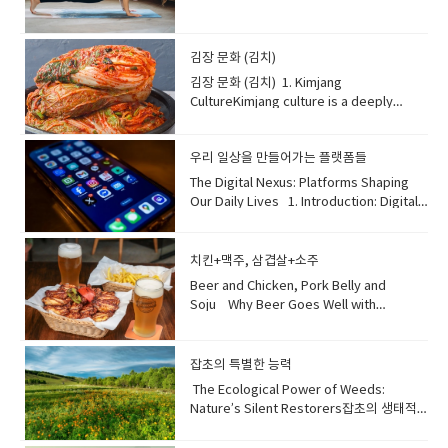
용 • alternative: 대안, 선택 가능한 것 •
히, 획기적으로 • eco-friendly: 친환경적인
상황에서 코르티솔은 "투쟁 도주 반응"을 유
hormones responsible for appetite,
"MBTI 과몰입"을 경계합니다. 인간의 성격은
give up: 포기하다 • decision: 결정 •
• regulation: 규정, 규제 • traffic jam: 교통
발하여 우리가 빠르게 반응할 수 있는 에너지
metabolism, and stress, playing a
고작 네 개의 글자로 정의하기에는 너무나 복
rational: 합리적인, 이성적인 • concept: 개
체증 • passenger: 승객
를 줍니다. 이 기능은 생존에 필수적입니다.
crucial role in preventing chronic
잡하기 때문입니다. 이러한 라벨(꼬리표)에
념 • prioritize: 우선순위를 정하다 •
김장 문화 (김치)
하지만 현대 사회에서는 만성적인 스트레스
diseases. Conversely, chronic sleep
너무 의존하면 편견을 만들고 사람들의 진정
effectively: 효과적으로
김장 문화 (김치) 1. Kimjang
가 코르티솔 수치를 너무 오랫동안 높게 유지
deprivation is linked to serious health
한 잠재력을 이해하는 데 제한을 줄 수 있습니
CultureKimjang culture is a deeply
시킵니다. 과도한 코르티솔은 고혈압, 체중 증
issues, including an increased risk of
다. 📚 단어장 (Vocabulary) • obsession:
rooted Korean tradition of making and
가, 만성 피로와 같은 건강 문제를 일으킬 수
dementia and accelerated aging,
집착, 과몰입 • common: 흔한 •
sharing large quantities of kimchi in late
있습니다. 따라서 운동과 휴식을 통해 스트레
underscoring sleep's indispensable
categorize: 분류하다 • compatible: 잘 맞
우리 일상을 만들어가는 플랫폼들
autumn. This communal activity
스를 관리하는 것이 이 호르몬의 균형을 유지
role in overall well-being . "잠이 보약"이
는, 호환되는 • break the ice: (서먹한 분위
prepares families for winter and
하는 데 매우 중요합니다. 📚 단어장
The Digital Nexus: Platforms Shaping Our Daily Lives 1. Introduction: Digital Platforms as Modern EssentialsIn today's hyper-connected world, digital platforms have become an indispensable part of our daily lives, transforming how we communicate, work, learn, and entertain ourselves. From the moment we wake up to checking messages to winding down with a streaming service, these platforms form the backbone of our modern digital ecosystem. They constantly evolve, adapting to user demands and technological advancements, making it crucial to understand which ones currently dominate the global and local landscape. 오늘날의 초연결 사회에서 디지털 플랫폼은 우리의 일상생활에서 없어서는 안 될 부분이 되었으며, 우리가 소통하고, 일하고, 배우고, 즐기는 방식을 변화시키고 있습니다. 아침에 일어나 메시지를 확인하는 순간부터 스트리밍 서비스로 하루를 마무리할 때까지, 이 플랫폼들은 현대 디지털 생태계의 중추를 형성합니다. 사용자 요구와 기술 발전에 맞춰 끊임없이 진화하기 때문에, 어떤 플랫폼이 현재 전 세계적으로나 지역적으로 우위를 점하고 있는지 이해하는 것이 중요합니다. [단어장] hyper-connected world (하이퍼-커넥티드 월드): 초연결 사회indispensable part (인디스펜서블 파트): 없어서는 안 될 부분transforming how we communicate (트랜스포밍 하우 위 커뮤니케이트): 우리가 소통하는 방식을 변화시키는form the backbone of (폼 더 백본 오브): ~의 중추를 형성하다digital ecosystem (디지털 에코시스템): 디지털 생태계constantly evolve (컨스턴틀리 이볼브): 끊임없이 진화하다adapting to user demands (어댑팅 투 유저 디맨즈): 사용자 요구에 적응하는technological advancements (테크놀로지컬 어드밴스먼츠): 기술 발전dominate the landscape (도미네이트 더 랜드스케이프): 지형/환경에서 우위를 점하다 2. Social Media's Enduring Reign: Visuals and ViralitySocial media platforms continue to reign supreme in user engagement, largely driven by visual content and the allure of virality. Instagram remains a powerhouse for photo and video sharing, fostering communities around shared interests. TikTok dominates the short-form video market, captivating audiences with its algorithmically curated feeds and trending challenges. Meanwhile, X (formerly Twitter) provides a rapid-fire environment for real-time news, discussions, and micro-blogging, especially among younger generations. These platforms are central to how many people consume news and interact with public discourse. 소셜 미디어 플랫폼은 시각적 콘텐츠와 바이럴리티의 매력에 힘입어 사용자 참여에서 계속해서 압도적인 위치를 차지하고 있습니다. 인스타그램은 사진 및 비디오 공유의 강자로서, 공통 관심사를 가진 커뮤니티를 육성합니다. 틱톡은 알고리즘적으로 큐레이션된 피드와 트렌드 챌린지로 시청자들을 사로잡으며 짧은 형식의 비디오 시장을 장악하고 있습니다. 한편, X (이전의 트위터)는 특히 젊은 세대 사이에서 실시간 뉴스, 토론 및 마이크로 블로깅을 위한 신속한 환경을 제공합니다. 이러한 플랫폼들은 많은 사람들이 뉴스를 소비하고 공공 담론에 참여하는 방식의 중심입니다. [단어장] enduring reign (인듀어링 레인): 지속적인 지배reign supreme (레인 수프림): 압도적인 위치를 차지하다, 최고로 군림하다user engagement (유저 인게이지먼트): 사용자 참여allure of virality (얼루어 오브 바이럴리티): 바이럴(입소문)의 매력powerhouse (파워하우스): 강자, 핵심 동력fostering communities (포스터링 커뮤니티즈): 커뮤니티를 육성하는algorithmically curated feeds (알고리드미컬리 큐레이티드 피즈): 알고리즘적으로 선별된 피드captivating audiences (캡티베이팅 오디언시스): 시청자를 사로잡는rapid-fire environment (래피드-파이어 인바이런먼트): 신속한 환경micro-blogging (마이크로-블로깅): 짧은 글 위주의 블로깅public discourse (퍼블릭 디스코드): 공공 담론/논의 3. Communication Hubs and Content Giants: The EssentialsBeyond social media, dedicated messaging apps and content platforms remain cornerstone utilities. In South Korea, KakaoTalk is virtually synonymous with messaging, functioning as an all-in-one platform for chat, payments, and various lifestyle services. Globally, YouTube continues its dominance as the go-to destination for video content, ranging from entertainment to education, serving billions of users daily. Search engines and portal sites like Naver (in Korea) also hold significant ground, acting as primary gateways to information and news for a substantial user base. 소셜 미디어를 넘어, 전용 메시징 앱과 콘텐츠 플랫폼은 여전히 핵심 유틸리티입니다. 한국에서는 카카오톡이 사실상 메시징과 동의어이며, 채팅, 결제 및 다양한 생활 서비스의 올인원 플랫폼 역할을 합니다. 전 세계적으로 유튜브는 엔터테인먼트부터 교육에 이르기까지 다양한 비디오 콘텐츠를 위한 최고의 목적지로서 매일 수십억 명의 사용자에게 서비스를 제공하며 지배력을 이어가고 있습니다. 네이버(한국)와 같은 검색 엔진 및 포털 사이트 또한 상당한 사용자층을 위한 정보 및 뉴스에 대한 주요 관문 역할을 하며 중요한 위치를 차지합니다. [단어장] communication hubs (커뮤니케이션 허브즈): 통신 허브content giants (콘텐츠 자이언츠): 콘텐츠 거인cornerstone utilities (코너스톤 유틸리티즈): 핵심 유틸리티virtually synonymous with (버추얼리 시노니머스 위드): 사실상 ~과 동의어인all-in-one platform (올-인-원 플랫폼): 올인원 플랫폼continues its dominance (컨티뉴즈 잇츠 도미넌스): 지배력을 이어가다go-to destination (고-투 데스티네이션): 최고의 목적지, 주로 찾는 곳serving billions of users (서빙 빌리언즈 오브 유저즈): 수십억 명의 사용자에게 서비스를 제공하는hold significant ground (홀드 시그니피컨트 그라운드): 중요한 위치를 차지하다primary gateways (프라이머리 게이트웨이즈): 주요 관문substantial user base (서브스텐셜 유저 베이스): 상당한 사용자층 Shifting Tides of Digital Connection: Why Younger Generations Choose New Platforms1. The Evolving Communication Landscape Among the YouthWhile KakaoTalk still holds a significant position in South Korea as a universal messaging app, younger generations, particularly those in their teens and twenties, are increasingly diversifying their communication channels. This shift isn't about abandoning KakaoTalk entirely, but rather segmenting its use. For casual, personal interactions and authentic self-expression, many are gravitating towards platforms that offer more visual engagement, instantaneous sharing, and algorithm-driven personalized content. This trend reflects a broader preference for dynamic, less formal modes of digital interaction. 카카오톡이 한국에서 여전히 보편적인 메시징 앱으로 중요한 위치를 차지하고 있지만, 10대와 20대를 중심으로 한 젊은 세대는 소통 채널을 점점 더 다변화하고 있습니다. 이러한 변화는 카카오톡을 완전히 버린다는 의미보다는 사용 목적을 나누는 것에 가깝습니다. 캐주얼하고 개인적인 소통이나 진솔한 자기표현을 위해, 많은 이들이 시각적 몰입, 즉각적인 공유, 그리고 알고리즘 기반의 개인 맞춤형 콘텐츠를 제공하는 플랫폼으로 이동하고 있습니다. 이러한 경향은 역동적이고 덜 형식적인 디지털 상호작용 방식을 선호하는 광범위한 흐름을 반영합니다. [단어장] hit on a pertinent observation (힛 온 어 퍼티넌트 옵저베이션): 적절한/핵심적인 관찰을 하다universal messaging app (유니버설 메시징 앱): 보편적인 메시징 앱diversifying their communication channels (다이버시파잉 데어 커뮤니케이션 채널스): 소통 채널을 다변화하다segmenting its use (세그멘팅 잇츠 유즈): 사용 목적을 나누는 것casual, personal interactions (캐주얼, 퍼스널 인터랙션스): 캐주얼하고 개인적인 소통authentic self-expression (어센틱 셀프-익스프레션): 진솔한 자기표현gravitating towards (그래비테이팅 투워즈): ~쪽으로 끌리다/이동하다visual engagement (비주얼 인게이지먼트): 시각적 몰입instantaneous sharing (인스턴테이니어스 쉐어링): 즉각적인 공유algorithm-driven personalized content (알고리즘-드리븐 퍼서널라이즈드 콘텐츠): 알고리즘 기반의 개인 맞춤형 콘텐츠broader preference (브로더 프레퍼런스): 광범위한 선호dynamic, less formal modes (다이내믹, 레스 포멀 모즈): 역동적이고 덜 형식적인 방식 2. Messaging Beyond KakaoTalk: Instagram DMs and DiscordWhen it comes to informal messaging among friends, Instagram Direct Messages (DMs) have emerged as a dominant alternative for many young people. Instagram's visual-first nature means users can easily share photos, videos, and Reels they come across, making conversations more dynamic and integrated with content discovery. For niche communities, gaming, or interest-based groups, Discord is a highly favored platform. It offers robust features for voice chat, video calls, and organized text channels, creating a sense of exclusivity and deep engagement among members. While KakaoTalk remains indispensable for official matters or family group chats, these newer platforms provide spaces for more relaxed and interest-driven communication. 친구들 사이의 비공식적인 메시징에 있어서는 인스타그램 다이렉트 메시지(DM)가 많은 젊은이들에게 지배적인 대안으로 떠올랐습니다. 인스타그램의 시각 중심적인 특성 덕분에 사용자들은 우연히 발견한 사진, 동영상, 릴스를 쉽게 공유할 수 있어, 대화가 더욱 역동적이고 콘텐츠 발견과 통합됩니다. 특정 분야 커뮤니티, 게임 또는 관심 기반 그룹을 위해서는 디스코드가 매우 선호되는 플랫폼입니다. 음성 채팅, 영상 통화, 체계적인 텍스트 채널 등 강력한 기능을 제공하여 회원들 사이에서 독점성과 깊은 참여감을 형성합니다. 카카오톡이 공식적인 일이나 가족 단체 채팅에서는 여전히 필수적이지만, 이 새로운 플랫폼들은 더 편안하고 관심사 기반의 소통 공간을 제공합니다. [단어장] dominant alternative (도미넌트 얼터너티브): 지배적인 대안visual-first nature (비주얼-퍼스트 네이처): 시각 중심적인 특성dynamic and integrated with content discovery (다이내믹 앤 인티그레이티드 위드 콘텐츠 디스커버리): 역동적이고 콘텐츠 발견과 통합된niche communities (니치 커뮤니티즈): 특정 분야/틈새 시장 커뮤니티highly favored platform (하일디 페이버드 플랫폼): 매우 선호되는 플랫폼robust features (로버스트 피쳐스): 강력한 기능organized text channels (오거나이즈드 텍스트 채널스): 체계적인 텍스트 채널sense of exclusivity (센스 오브 익스클루시비티): 독점성, 특별함deep engagement (딥 인게이지먼트): 깊은 참여indispensable for official matters (인디스펜서블 포 오피셜 매터스): 공식적인 일에 필수적인 3. Preferred Social Media Platforms: Instagram's Aesthetic and TikTok's ViralityAmong social media platforms, Instagram and TikTok are undeniably the titans capturing the most attention from younger generations. Instagram appeals with its emphasis on aesthetics and curated personal branding. Users meticulously craft their profiles, share visually pleasing photos and Reels, and use Stories for more casual, ephemeral updates. The platform also fosters community through direct engagement with content creators and interest groups. TikTok, on the other hand, thrives on its short-form, highly addictive video format and sophisticated AI-driven recommendation algorithm. It champions creativity, viral trends, and rapid content consumption, offering an endless stream of personalized entertainment that caters directly to individual tastes. 소셜 미디어 플랫폼 중에서는 인스타그램과 틱톡이 젊은 세대의 가장 많은 관심을 사로잡는 명실상부한 거인입니다. 인스타그램은 미학적 요소와 정교하게 꾸며진 개인 브랜딩을 강조하며 매력을 발산합니다. 사용자들은 자신의 프로필을 섬세하게 만들고, 시각적으로 보기 좋은 사진과 릴스를 공유하며, 스토리를 통해 좀 더 가볍고 짧은 업데이트를 합니다. 이 플랫폼은 또한 콘텐츠 제작자 및 관심 그룹과의 직접적인 교류를 통해 커뮤니티를 육성합니다. 반면 틱톡은 짧은 형식의 중독성 강한 비디오 포맷과 정교한 AI 기반 추천 알고리즘을 바탕으로 번성합니다. 이는 창의성, 바이럴 트렌드, 빠른 콘텐츠 소비를 지지하며, 개인의 취향에 직접적으로 맞는 맞춤형 엔터테인먼트를 끝없이 제공합니다. [단어장] undeniably the titans (언디나이어블리 더 타이탄스): 부인할 수 없는 거인들capturing the most attention (캡처링 더 모스트 어텐션): 가장 많은 관심을 사로잡는emphasis on aesthetics (엠퍼시스 온 에스테틱스): 미학적 요소에 대한 강조curated personal branding (큐레이티드 퍼스널 브랜딩): 정교하게 관리되는 개인 브랜딩meticulously craft their profiles (메티큘러스리 크래프트 데어 프로파일스): 프로필을 섬세하게 만들다visually pleasing (비주얼리 플리징): 시각적으로 보기 좋은ephemeral updates (에페머럴 업데이트스): 일시적인/짧은 업데이트fosters community (포스터스 커뮤니티): 커뮤니티를 육성하다thrives on (쓰라이브스 온): ~을 바탕으로 번성하다highly addictive video format (하일디 어딕티브 비디오 포맷): 중독성 강한 비디오 포맷sophisticated AI-driven recommendation algorithm (소피스티케이티드 AI-드리븐 레커멘데이션 알고리즘): 정교한 AI 기반 추천 알고리즘champions creativity, viral trends (챔피언스 크리에이티비티, 바이럴 트렌즈): 창의성, 바이럴 트렌드를 지지하다rapid content consumption (래피드 콘텐츠 컨섬션): 빠른 콘텐츠 소비endless stream of personalized entertainment (엔들리스 스트림 오브 퍼서널라이즈드 엔터테인먼트): 개인 맞춤형 엔터테인먼트의 끝없는 흐름caters directly to individual tastes (케이터스 다이렉틀리 투 인디비주얼 테이스트스): 개인의 취향에 직접적으로 맞추다 4. The Underlying Preferences: Visual, Authentic, and PersonalizedThe shift in platform preference among younger generations is driven by a desire for more visual, authentic, and personalized exp
라는 말은 깊은 과학적 진실을 담고 있습니다.
기를) 깨다 • warn against: ~에 대해 경고하
fosters a strong sense of community.
(Vocabulary) • stress hormone: 스트레스
잠자는 동안 우리 몸은 중요한 회복 과정을 거
다 • complex: 복잡한 • prejudice: 편견
More than just food preservation, it's a
호르몬 • trigger: 유발하다, 작동시키다 •
칩니다: 세포는 스스로를 복구하고, 근육은 회
significant cultural event that
fight or flight: 투쟁 도주 반응 • survival:
복하며, 뇌는 기억을 통합하고 정보를 처리하
emphasizes cooperation and is passed
생존 • chronic: 만성적인 • excessive: 과
여 인지 기능을 향상시킵니다 . 충분한 수면은
치킨+맥주, 삼겹살+소주
down through generations, recognized
도한 • fatigue: 피로 • crucial: 결정적인, 매
면역 체계를 크게 강화하여 질병에 대한 회복
Beer and Chicken, Pork Belly and
as a UNESCO Intangible Cultural
우 중요한
력을 높여줍니다. 또한 식욕, 신진대사 및 스
Soju Why Beer Goes Well with
Heritage.김장 문화는 늦가을에 대량의 김치
트레스를 담당하는 호르몬을 조절하여 만성
Chicken Beer and fried chicken are one
를 만들고 나누는 깊이 뿌리박힌 한국의 전통
질환 예방에 중요한 역할을 합니다. 반대로 만
of the most popular food combinations
입니다. 이 공동체 활동은 가족들이 겨울을 대
성적인 수면 부족은 치매 위험 증가 및 가속
in Korea. The reason they go so well
잡초의 특별한 능력
비하도록 준비시키고 강한 공동체 의식을 함
노화와 같은 심각한 건강 문제와 관련이 있으
together is that beer’s cold, crisp taste
양합니다. 단순히 음식 보존을 넘어, 협력을
The Ecological Power of Weeds:
며, 이는 전반적인 건강에 있어 수면의 필수적
balances the greasiness of fried
강조하며 세대를 거쳐 전해지는 중요한 문화
Nature’s Silent Restorers잡초의 생태적
인 역할을 강조합니다 . 단어장: adage: 격언,
chicken. The carbonation in beer also
행사이며, 유네스코 인류 무형문화유산으로
힘: 자연의 조용한 복원자들 [01] The
속담profound scientific truth: 깊은 과학
helps cleanse your palate, making each
도 등재되어 있습니다.deeply rooted: 깊이
Survival Strength of Weeds Weeds