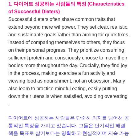
1. 다이어트 성공하는 사람들의 특징 (Characteristics
of Successful Dieters)
Successful dieters often share common traits that
extend beyond mere willpower. They set clear, realistic,
and sustainable goals rather than aiming for quick fixes.
Instead of comparing themselves to others, they focus
on their personal progress. They prioritize consuming
sufficient protein and consciously choose to move their
bodies more throughout the day. Crucially, they find joy
in the process, making exercise a fun activity and
viewing food as nourishment, not an obsession. Many
also learn to practice mindful eating, easily putting
down their utensils when satisfied, avoiding overeating
.
다이어트에 성공하는 사람들은 단순히 의지를 넘어선 공
통적인 특징을 가지고 있습니다. 그들은 단기적인 해결
책을 목표로 삼기보다는 명확하고 현실적이며 지속 가능