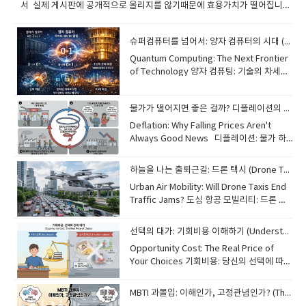
서 실제 게시판에 공개적으로 올리지를 않기때문에 효용가치가 떨어집니
다. 오늘부터 투데이 이슈를 진행합니다. 국내 해외의 중요뉴스나 핵심적인
이슈의 단어 문장을 통해서 현장감있는 공부를 하시길 바랍니다.
슈퍼컴퓨터를 넘어서: 양자 컴퓨터의 시대 (The Era of Quantum Computing)
​Quantum Computing: The Next Frontier
of Technology 양자 컴퓨팅: 기술의 차세대
개척지 While traditional computers use
bits (0 or 1), quantum computers use
물가가 떨어지면 좋은 걸까? 디플레이션의 이해 (Understanding Deflation)
"qubits." Thanks to a phenomenon
called superposition, qubits can
Deflation: Why Falling Prices Aren't
represent both 0 and 1 at the same
Always Good News​ 디플레이션: 물가 하
time. [Image of qubit superposition and
락이 항상 좋은 소식은 아닌 이유Most
entanglement] This allows quantum
people are familiar with inflation, but
하늘을 나는 출퇴근길: 드론 택시 (Drone Taxis: The Future of Commuting)
computers to solve complex problems
"deflation" is its opposite—a general
Urban Air Mobility: Will Drone Taxis End
millions of times faster than today's
decrease in the prices of goods and
Traffic Jams? 도심 항공 모빌리티: 드론 택
most powerful supercomputers. This
services. While lower prices might
시가 교통 체증을 끝낼까요? Imagine
technology could revolutionize fields
seem like a good thing for consumers,
skipping morning traffic by flying over
like medicine by discovering new drugs
persistent deflation can be dangerous
선택의 대가: 기회비용 이해하기 (Understanding Opportunity Cost)
the city in an automated drone. This
or improve cybersecurity through
for the economy. When prices keep
Opportunity Cost: The Real Price of
technology, known as Urban Air
unhackable codes. Although it is still in
falling, people tend to delay their
Your Choices 기회비용: 당신의 선택에 따르
Mobility (UAM), is no longer just science
its early stages, quantum computing is
purchases, expecting even lower
는 진짜 가격 Every choice we make has a
fiction. Drone taxis, or "eVTOL"
expected to change the world in ways
prices in the future. This leads to lower
hidden cost called "opportunity cost."
(electric Vertical Take-Off and Landing)
we can only imagine. 기존의 컴퓨터가 비
MBTI 과몰입: 이해인가, 고정관념인가? (The MBTI Obsession)
demand, causing companies to reduce
This is the value of the next best
aircraft, are being developed to
트(0 또는 1)를 사용하는 반면, 양자 컴퓨터는