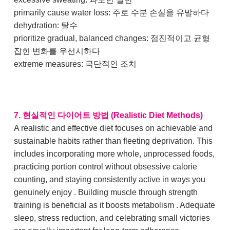
primarily cause water loss: 주로 수분 손실을 유발하다
dehydration: 탈수
prioritize gradual, balanced changes: 점진적이고 균형
잡힌 변화를 우선시하다
extreme measures: 극단적인 조치
7. 현실적인 다이어트 방법 (Realistic Diet Methods)
A realistic and effective diet focuses on achievable and
sustainable habits rather than fleeting deprivation. This
includes incorporating more whole, unprocessed foods,
practicing portion control without obsessive calorie
counting, and staying consistently active in ways you
genuinely enjoy . Building muscle through strength
training is beneficial as it boosts metabolism . Adequate
sleep, stress reduction, and celebrating small victories