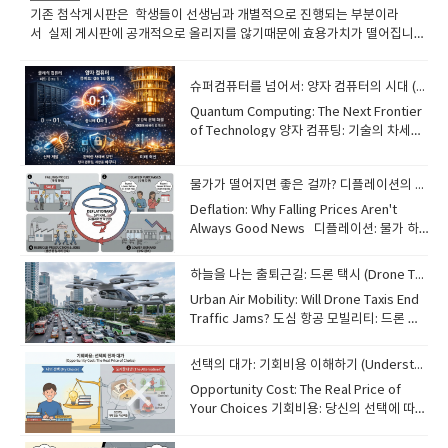
기존 첨삭게시판은 학생들이 선생님과 개별적으로 진행되는 부분이라
서 실제 게시판에 공개적으로 올리지를 않기때문에 효용가치가 떨어집니
다. 오늘부터 투데이 이슈를 진행합니다. 국내 해외의 중요뉴스나 핵심적인
이슈의 단어 문장을 통해서 현장감있는 공부를 하시길 바랍니다.
슈퍼컴퓨터를 넘어서: 양자 컴퓨터의 시대 (The Era of Quantum Computing)
​Quantum Computing: The Next Frontier
of Technology 양자 컴퓨팅: 기술의 차세대
개척지 While traditional computers use
bits (0 or 1), quantum computers use
물가가 떨어지면 좋은 걸까? 디플레이션의 이해 (Understanding Deflation)
"qubits." Thanks to a phenomenon
called superposition, qubits can
Deflation: Why Falling Prices Aren't
represent both 0 and 1 at the same
Always Good News​ 디플레이션: 물가 하
time. [Image of qubit superposition and
락이 항상 좋은 소식은 아닌 이유Most
entanglement] This allows quantum
people are familiar with inflation, but
하늘을 나는 출퇴근길: 드론 택시 (Drone Taxis: The Future of Commuting)
computers to solve complex problems
"deflation" is its opposite—a general
Urban Air Mobility: Will Drone Taxis End
millions of times faster than today's
decrease in the prices of goods and
Traffic Jams? 도심 항공 모빌리티: 드론 택
most powerful supercomputers. This
services. While lower prices might
시가 교통 체증을 끝낼까요? Imagine
technology could revolutionize fields
seem like a good thing for consumers,
skipping morning traffic by flying over
like medicine by discovering new drugs
persistent deflation can be dangerous
선택의 대가: 기회비용 이해하기 (Understanding Opportunity Cost)
the city in an automated drone. This
or improve cybersecurity through
for the economy. When prices keep
Opportunity Cost: The Real Price of
technology, known as Urban Air
unhackable codes. Although it is still in
falling, people tend to delay their
Your Choices 기회비용: 당신의 선택에 따르
Mobility (UAM), is no longer just science
its early stages, quantum computing is
purchases, expecting even lower
는 진짜 가격 Every choice we make has a
fiction. Drone taxis, or "eVTOL"
expected to change the world in ways
prices in the future. This leads to lower
hidden cost called "opportunity cost."