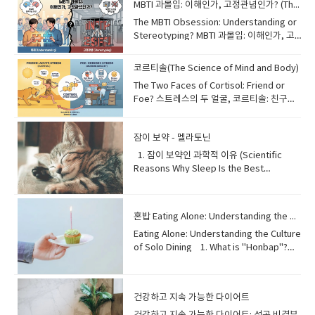
(electric Vertical Take-Off and Landing)
we can only imagine. 기존의 컴퓨터가 비
MBTI 과몰입: 이해인가, 고정관념인가? (The MBTI Obsession)
demand, causing companies to reduce
This is the value of the next best
aircraft, are being developed to
트(0 또는 1)를 사용하는 반면, 양자 컴퓨터는
production and cut jobs. This cycle,
The MBTI Obsession: Understanding or
alternative that you give up when
transport passengers quickly and
'큐비트'를 사용합니다. '중첩'이라고 불리는
known as a "deflationary spiral," can
Stereotyping? MBTI 과몰입: 이해인가, 고
making a decision. For example, if you
quietly. They are eco-friendly because
현상 덕분에 큐비트는 0과 1을 동시에 나타낼
lead to long-term economic stagnation.
정관념인가? In South Korea, asking
spend an hour studying English, the
they run on electricity and could
수 있습니다. 이를 통해 양자 컴퓨터는 오늘날
Managing a stable price level is a key
"What is your MBTI?" has become as
opportunity cost might be the sleep or
코르티솔(The Science of Mind and Body)
drastically reduce travel time in
가장 강력한 슈퍼컴퓨터보다 수백만 배 빠르
challenge for central banks around the
common as asking for someone's
exercise you could have had during that
crowded cities. However, before they
게 복잡한 문제를 해결할 수 있습니다. 이 기
The Two Faces of Cortisol: Friend or
world. 대부분의 사람들은 인플레이션에 익
name. The Myers-Briggs Type Indicator
time. Understanding this concept helps
become common, we must solve
술은 신약을 발견하여 의학 분야에 혁신을 일
Foe? 스트레스의 두 얼굴, 코르티솔: 친구인
숙하지만, '디플레이션'은 그 반대인 상품과
(MBTI) categorizes personalities into 16
us make more rational decisions in both
challenges regarding air traffic safety
으키거나, 해킹이 불가능한 암호를 통해 사이
가 적인가? Cortisol is often called the
서비스 가격의 전반적인 하락을 의미합니다.
types, helping people understand
daily life and business. By considering
regulations and the noise levels of
버 보안을 개선할 수 있습니다. 비록 아직 초
"stress hormone" because it is
낮은 가격이 소비자에게는 좋은 것처럼 보일
themselves and others better. It is a
what we lose as well as what we gain,
these flying vehicles. 자동 드론을 타고 도
기 단계에 있지만, 양자 컴퓨팅은 우리가 상상
잠이 보약 - 멜라토닌
released when we feel stress. In
수 있지만, 지속적인 디플레이션은 경제에 위
useful tool for breaking the ice or
we can prioritize our time and
시 위를 날아 아침 교통 체증을 피하는 상상을
하는 방식 이상으로 세상을 바꿀 것으로 기대
dangerous situations, it triggers the
험할 수 있습니다. 가격이 계속 떨어지면 사람
1. 잠이 보약인 과학적 이유 (Scientific
finding a compatible partner. However,
resources more effectively. 우리가 내리
해보세요. 도심 항공 모빌리티(UAM)라고 알
됩니다. 📚 단어장 (Vocabulary) •
"fight or flight" response, giving us the
들은 미래에 더 낮은 가격을 기대하며 구매를
Reasons Why Sleep Is the Best
psychologists warn against "MBTI
는 모든 선택에는 '기회비용'이라는 숨겨진 대
려진 이 기술은 더 이상 공상 과학이 아닙니
traditional: 전통적인, 기존의 •
energy to react quickly. This function is
미루는 경향이 있습니다. 이는 수요 감소로 이
Medicine)The adage "sleep is the best
obsession." Human personality is too
가가 있습니다. 이것은 결정을 내릴 때 포기하
다. 드론 택시, 즉 'eVTOL(전기 수직 이착륙
phenomenon: 현상 • superposition: 중첩
essential for survival. However, in
어져 기업들이 생산을 줄이고 일자리를 감축
medicine" holds profound scientific
complex to be defined by just four
게 되는 '차선책'의 가치를 의미합니다. 예를
기)'은 승객을 빠르고 조용하게 운송하기 위해
• represent: 나타내다, 대표하다 •
modern society, chronic stress keeps
하게 만듭니다. '디플레이션 악순환'이라 불리
truth. During sleep, our bodies
letters. Relying too heavily on these
들어, 여러분이 한 시간을 영어 공부에 쓴다
개발되고 있습니다. 이들은 전기로 작동하기
혼밥 Eating Alone: Understanding the Culture of Solo Dining
complex: 복잡한 • revolutionize: 혁신을
cortisol levels high for too long.
는 이 과정은 장기적인 경기 침체로 이어질 수
undertake critical restorative
labels can create prejudice and limit
면, 그 시간 동안 할 수 있었던 수면이나 운동
때문에 친환경적이며, 혼잡한 도시에서의 이
일으키다 • cybersecurity: 사이버 보안 •
Excessive cortisol can lead to health
있습니다. 안정적인 물가 수준을 관리하는 것
Eating Alone: Understanding the Culture of Solo Dining 1. What is "Honbap"? The Concept of Solitary Dining"Honbap," a compound word derived from the Korean terms "honja" (alone) and "bap" (meal), refers to the act of eating a meal by oneself. This phenomenon has rapidly gained prevalence in modern society, becoming a normalized aspect of daily life for many. It often signifies a shift in social dynamics and individual lifestyles, where solitary activities are increasingly embraced. '혼밥'은 한국어 '혼자'와 '밥'이 합쳐진 합성어로, 혼자서 식사를 하는 행위를 의미합니다. 이 현상은 현대 사회에서 급속도로 보편화되어, 많은 이들에게 일상생활의 일반적인 한 부분이 되었습니다. 이는 종종 사회적 역학 관계의 변화와 개인의 생활 방식을 나타내며, 혼자 하는 활동이 점차 받아들여지고 있음을 보여줍니다. 단어장: Honbap (혼밥): Eating alone (혼자 식사) Compound word (합성어): Two or more words joined to form a new word (두 개 이상의 단어가 결합되어 새로운 단어를 형성한 것) Derived from (~에서 유래된): Originating from (기원한) Refers to (~을 의미하다): Denotes (가리키다, 나타내다) Phenomenon (현상): A fact or situation that is observed to exist or happen, especially one whose cause or explanation is in question (관찰되거나 발생하는 사실이나 상황, 특히 그 원인이나 설명이 의문스러운 것) Rapidly (급속도로): Very quickly (매우 빠르게) Gained prevalence (널리 퍼지다, 보편화되다): Became widespread or common (널리 퍼지거나 흔해지다) Normalized aspect (일반적인 측면): A part that has become normal or standard (정상적이거나 표준적인 부분이 된 것) Social dynamics (사회적 역학 관계): The forces that operate in human relationships and interaction (인간 관계 및 상호 작용에서 작용하는 힘) Embraced (받아들여진): Accepted or adopted willingly (기꺼이 수용되거나 채택된) 2. Levels of "Honbap": From Casual to CommittedThe experience of "Honbap" isn't monolithic; it exists on a spectrum. At its most basic, it might involve grabbing a quick meal at a fast-food restaurant or cafeteria due to time constraints, often seen as a practical solution for busy individuals. Moving up the scale, some engage in "Honbap" at more established restaurants or cafes, enjoying their own company and perhaps a book or smartphone. The highest level might involve cooking and dining alone at home, a deliberate choice reflecting a desire for solitude and self-care. This diverse range illustrates how Honbap can be a casual necessity or a cherished ritual, reflecting personal preferences and circumstances. '혼밥'의 경험은 단일하지 않으며, 스펙트럼처럼 다양하게 존재합니다. 가장 기본적인 형태로는 바쁜 사람들에게는 시간을 절약하는 실용적인 해결책으로 여겨지는, 시간 제약 때문에 패스트푸드점이나 구내식당에서 간단히 식사를 하는 경우가 있을 수 있습니다. 그 위 단계에서는 좀 더 제대로 된 레스토랑이나 카페에서 혼밥을 즐기며, 혼자만의 시간을 가지거나 책이나 스마트폰을 보는 경우도 있습니다. 가장 높은 단계는 집에서 직접 요리하고 식사하는 것으로, 이는 고독과 자기 관리에 대한 욕구를 반영하는 의도적인 선택입니다. 이러한 다양한 범위는 혼밥이 때로는 가벼운 필수 사항이 될 수도 있고, 때로는 소중한 의식이 될 수도 있으며, 개인의 취향과 상황을 반영한다는 것을 보여줍니다. 단어장: Monolithic (단일적인, 획일적인): Large, powerful, and indivisible, or uniform and undifferentiated (크고 강력하며 나눌 수 없는, 또는 획일적이고 차별화되지 않은) Spectrum (스펙트럼): A range of different opinions, situations, etc., between two extreme points (두 극단적인 지점 사이의 다양한 의견, 상황 등의 범위) Time constraints (시간 제약): Limitations on the amount of time available (사용 가능한 시간의 제한) Practical solution (실용적인 해결책): A solution that is effective and useful in real situations (실제 상황에서 효과적이고 유용한 해결책) Established restaurants (유명하거나 제대로 된 식당): Restaurants that are well-known, respected, or have been in business for a long time (잘 알려지고 존경받거나 오랫동안 영업해 온 식당) Deliberate choice (의도적인 선택): A choice made intentionally and thoughtfully (의도적으로 신중하게 이루어진 선택) Solitude (고독): The state or situation of being alone (혼자 있는 상태나 상황) Self-care (자기 관리): The practice of taking action to preserve or improve one's own health (자신의 건강을 보존하거나 개선하기 위한 행동을 하는 것) Cherished ritual (소중한 의식): A valued and regularly performed ceremony or action (소중히 여겨지며 정기적으로 수행되는 의식 또는 행동) Circumstances (상황, 환경): A fact or condition connected with or relevant to an event or action (사건이나 행동과 관련된 또는 해당되는 사실이나 조건) 3. Why "Honbap"? The Multifaceted Reasons Behind Eating AloneThe rise of "Honbap" can be attributed to a confluence of modern societal factors. Primarily, busy work schedules and demanding lifestyles leave little room for synchronized meal times with others. For many, eating alone offers unparalleled efficiency and convenience, allowing them to manage their personal time effectively. Furthermore, "Honbap" can be an expression of individualism, where people prioritize their own preferences without needing to compromise. It's also linked to increased mobility and a shift towards smaller household units, making communal dining less frequent. The freedom to choose one's own menu, pace, and dining environment is a significant draw for the contemporary solitary diner. '혼밥'의 증가는 현대 사회의 여러 요인이 복합적으로 작용한 결과로 볼 수 있습니다. 주로 바쁜 업무 일정과 힘든 생활 방식은 다른 사람들과 식사 시간을 맞출 여유를 거의 주지 않습니다. 많은 사람에게 혼밥은 타의 추종을 불허하는 효율성과 편리함을 제공하며, 개인 시간을 효과적으로 관리할 수 있게 해줍니다. 더욱이 혼밥은 개인주의의 표현이 될 수 있는데, 이는 타협할 필요 없이 자신의 선호를 우선시하는 것을 의미합니다. 또한 혼밥은 이동성의 증가와 소규모 가구 단위로의 변화와도 관련이 있어 공동 식사가 덜 빈번해지고 있습니다. 자신만의 메뉴, 속도, 식사 환경을 선택할 수 있는 자유는 현대의 혼밥족에게 중요한 매력입니다. 단어장: Attributed to (~의 결과로 여겨지다): Regarded as belonging to or caused by (특정한 것에 속하거나 그것에 의해 야기된 것으로 간주되다) Confluence (합류, 융합): The flowing together of two or more streams, or the coming together of two or more things (두 개 이상의 흐름이 합쳐지거나 두 개 이상의 것이 함께 모이는 것) Primarily (주로): For the most part; chiefly (대부분; 주로) Synchronized (동기화된, 동시에 일어나는): Occurring at the same time or rate (동시에 또는 같은 속도로 발생하는) Unparalleled efficiency (비할 데 없는 효율성): Efficiency that is unequaled or unrivaled (비교할 수 없거나 경쟁자가 없는 효율성) Convenience (편리함): The state of being able to do something with ease (무엇을 쉽게 할 수 있는 상태) Individualism (개인주의): The habit or principle of being independent and self-reliant (독립적이고 자립적인 습관 또는 원칙) Compromise (타협하다): To reach an agreement by mutual concession (상호 양보를 통해 합의에 도달하다) Mobility (이동성): The ability to move or be moved freely and easily (자유롭고 쉽게 움직이거나 이동될 수 있는 능력) Communal dining (공동 식사): Eating together as a group (그룹으로 함께 식사하는 것) Significant draw (큰 매력): A strong or important attraction (강하거나 중요한 매력) 4. The "Honbap" Dilemma: Social Connection vs. SolaceWhile "Honbap" offers convenience, recent global happiness reports suggest a nuanced relationship between solitary dining and overall well-being. Studies indicate that people tend to experience higher levels of happiness when sharing meals with others, compared to eating alone. This highlights the profound impact of social interaction on mental and emotional health. Shared meals foster connection, provide emotional support, and can alleviate feelings of loneliness or isolation, which are significant contributors to mental distress. The act of communal eating goes beyond mere sustenance; it's a vital component of human bonding and can positively influence one's self-esteem and satisfaction. '혼밥'이 편리함을 제공하지만, 최근 세계 행복 보고서는 혼자 식사하는 것과 전반적인 행복 사이에 미묘한 관계가 있음을 시사합니다. 연구에 따르면 사람들은 혼자 식사할 때보다 다른 사람들과 함께 식사할 때 더 높은 행복감을 느끼는 경향이 있습니다. 이는 사회적 상호작용이 정신적, 정서적 건강에 미치는 지대한 영향을 강조합니다. 함께하는 식사는 연결감을 조성하고 정서적 지원을 제공하며, 정신적 고통의 주요 원인인 외로움이나 고립감을 완화할 수 있습니다. 공동 식사는 단순히 영양을 섭취하는 행위를 넘어, 인간 유대감의 필수적인 요소이며 개인의 자존감과 만족감에 긍정적인 영향을 미칠 수 있습니다. 단어장: Dilemma (딜레마, 곤경): A situation in which a difficult choice has to be made between two or more alternatives, especially equally undesirable ones (두 가지 이상의 대안, 특히 똑같이 바람직하지 않은 대안 중에서 어려운 선택을 해야 하는 상황) Solace (위안, 위로): Comfort or consolation in a time of distress or sadness (괴로움이나 슬픔의 시간에 받는 편안함이나 위로) Nuanced (미묘한 차이가 있는): Characterized by subtle shades of meaning or expression (의미나 표현의 미묘한 차이를 특징으로 하는) Overall well-being (전반적인 행복): The general state of being healthy, happy, and prosperous (건강하고 행복하며 번영하는 전반적인 상태) Profound impact (지대한 영향): A very great or intense effect (매우 크거나 강렬한 영향) Foster (조성하다, 기르다): To encourage or promote the development of (무엇의 발전을 장려하거나 촉진하다) Alleviate (완화하다): To make suffering, deficiency, or a problem less severe (고통, 부족 또는 문제를 덜 심각하게 만들다) Isolation (고립감): The state of being separated from others (다른 사람들과 분리된 상태) Contributors (기여자, 원인): A factor that helps to cause or bring about something (무엇을 야기하거나 발생시키는 데 도움이 되는 요소) Mental distress (정신적 고통): A state of mental suffering (정신적인 고통의 상태) Sustenance (생계, 자양분): Food and drink regarded as a source of strength; the maintaining of someone or something in existence (힘의 원천으로 간주되는 음식과 음료; 누군가 또는 무엇인가의 존재를 유지하는 것) Vital component (필수적인 요소): An extremely important and necessary part (매우 중요하고 필요한 부분) Human bonding (인간 유대감): The formation of close personal relationships between people (사람들 사이에 친밀한 개인적 관계를 형성하는 것) Self-esteem (자존감): Confidence in one's own worth or abilities; self-respect (자신의 가치나 능력에 대한 자신감; 자기 존중) Satisfaction (만족감): Fulfillment of one's wishes, expectations, or needs, or the pleasure derived from this (자신의 소원, 기대 또는 필요의 충족, 또는 이로부터 파생되는 기쁨) 5. The Downside of "Honbap": Loneliness and Social AlienationWhile some individuals find peace and efficiency in "Honbap," it's crucial to acknowledge its potential negative consequences, particularly concerning mental health. Solitary dining can heighten feelings of loneliness and isolation, as it removes the communal aspect often associated with meals. Even for those who claim "no time to feel lonely" due to busy schedules, a persistent lack of social interaction during meals could subtly erode mental well-being. Prolonged loneliness, regardless of its trigger, can contribute to anxiety and depression. This underscores that while individual autonomy is valued, the intrinsic human need for connection often manifests powerfully during shared experiences like dining. 어떤 사람들은 '혼밥'에서 평화와 효율성을 찾지만, 특히 정신 건강과 관련하여 혼밥이 미칠 수 있는 잠재적인 부정적인 결과들을 인지하는 것이 중요합니다. 혼자 식사하는 것은 식사에 흔히 동반되는 공동체적인 측면을 제거함으로써 외로움과 고립감을 고조시킬 수 있습니다. 바쁜 일정 때문에 "외로움을 느낄 틈이 없다"고 말하는 사람들조차도, 식사 중 사회적 상호작용의 지속적인 부족은 미묘하게 정신 건강을 해칠 수 있습니다. 그 원인이 무엇이든, 장기적인 외로움은 불안과 우울증에 기여할 수 있습니다. 이는 개인의 자율성이 존중되더라도, 인간의 본질적인 연결 욕구가 식사와 같은 공유된 경험 중에 강력하게 나타나는 경우가 많다는 점을 강조합니다. 단어장: Downside (단점, 부정적인 측면): A disadvantage or negative aspect (단점 또는 부정적인 측면) Alienation (소외, 멀어짐): The state or experience of being isolated from a group or an activity to which one should belong or in which one should be involved (속해야 하거나 참여해야 할 그룹이나 활동에서 고립된 상태 또는 경험) Ackn
processes: cells repair themselves,
our understanding of people's true
이 기회비용이 될 수 있습니다. 이 개념을 이
동 시간을 획기적으로 줄여줄 수 있습니다. 하
unhackable: 해킹할 수 없는
problems such as high blood pressure,
은 전 세계 중앙은행들의 핵심 과제입니다.
muscles recover, and the brain
potential. 한국에서 "MBTI가 뭐예요?"라고
해하면 일상생활과 비즈니스 모두에서 더 합
지만 드론 택시가 보편화되기 전, 우리는 공중
weight gain, and chronic fatigue.
📚 단어장 (Vocabulary) • deflation: 디플
consolidates memories and processes
묻는 것은 이름을 묻는 것만큼이나 흔한 일이
리적인 결정을 내리는 데 도움이 됩니다. 우리
교통 안전 규정과 이 비행체들의 소음 수준에
Therefore, managing stress through
레이션 (물가 하락) • persistent: 지속적인 •
information, leading to improved
되었습니다. MBTI(마이어스-브릭스 유형 지
가 얻는 것뿐만 아니라 잃는 것까지 고려함으
관한 과제들을 먼저 해결해야 합니다. 📚 단
exercise and rest is crucial to keeping
delay: 미루다, 연기하다 • purchase: 구매
cognitive function . Adequate sleep
표)는 성격을 16가지 유형으로 분류하여 자신
로써, 우리의 시간과 자원의 우선순위를 더 효
어장 (Vocabulary) • commuting: 통근, 출
건강하고 지속 가능한 다이어트
this hormone balanced. 코르티솔은 우리
• reduce production: 생산을 줄이다 •
significantly bolsters the immune
과 타인을 더 잘 이해하도록 돕습니다. 이는
과적으로 정할 수 있습니다. 📚 단어장
퇴근 • automated: 자동화된 • vertical
가 스트레스를 받을 때 분비되기 때문에 흔히
deflationary spiral: 디플레이션 악순환 •