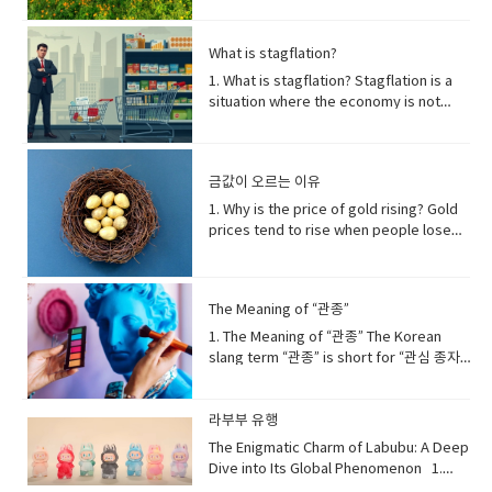
행사이며, 유네스코 인류 무형문화유산으로
힘: 자연의 조용한 복원자들 [01] The
속담profound scientific truth: 깊은 과학
helps cleanse your palate, making each
도 등재되어 있습니다.deeply rooted: 깊이
Survival Strength of Weeds Weeds
적 진실undertake: 수행하다, 착수하다
bite of chicken taste as good as the
뿌리박힌tradition: 전통large quantities:
possess an extraordinary ability to
restorative processes: 회복 과정
What is stagflation?
first. This refreshing combination is
대량communal activity: 공동체 활동
survive in nearly any environment, even
consolidates memories: 기억을 통합하다
perfect for social gatherings and
1. What is stagflation? Stagflation is a
prepares for: ~을 준비시키다fosters: 함
under conditions where most
cognitive function: 인지 기능significantly
relaxing evenings. 맥주와 치킨은 한국에서
situation where the economy is not
양하다, 발전시키다sense of community:
cultivated crops cannot endure. Unlike
bolsters: 크게 강화하다resilient to
가장 인기 있는 음식 조합 중 하나입니다. 둘
growing, but prices are still rising.It
공동체 의식food preservation: 음식 보존
domesticated plants that rely heavily
illness: 질병에 대한 회복력이 있는
이 잘 어울리는 이유는 맥주의 시원하고 청량
combines two words — stagnation
significant: 중요한, 의미 있는emphasizes:
on human care, weeds thrive
regulates hormones: 호르몬을 조절하다
한 맛이 치킨의 기름진 맛을 잡아주기 때문입
(slow or no growth) and inflation (rising
강조하다cooperation: 협력passed down
independently by adapting to stress.
appetite: 식욕metabolism: 신진대사
금값이 오르는 이유
니다. 맥주 속의 탄산이 입안을 깔끔하게 해주
prices).Normally, when prices go up,
through generations: 세대를 거쳐 전해지
Many species have evolved specialized
crucial role: 중요한 역할chronic
어, 치킨 한 입 한 입이 처음처럼 맛있게 느껴
the economy is doing well. But during
1. Why is the price of gold rising? Gold
다recognized as: ~으로 인정받다UNESCO
biological functions that allow them to
diseases: 만성 질환conversely: 반대로
집니다. 이런 상쾌한 조합은 친구들과의 모임
stagflation, people suffer because
prices tend to rise when people lose
Intangible Cultural Heritage: 유네스코 인
grow in polluted or damaged land,
chronic sleep deprivation: 만성적인 수면
이나 여유로운 저녁에 안성맞춤입니
jobs decrease while the cost of living
trust in paper money or when global
류 무형문화유산​ 2. Why Kimchi
often acting as nature’s first
부족linked to: ~와 관련되다increased risk
다. crisp: 아삭한, 상쾌한 greasiness: 기
increases.스태그플레이션이란 무엇인가?
uncertainty increases. During economic
Becomes Refreshingly CoolKimchi
responders. 잡초는 대부분의 작물이 견디
of dementia: 치매 위험 증가accelerated
름짐 carbonation: 탄산 cleanse: 깨끗이 하
스태그플레이션(Stagflation)은 경제가 성장
crises, wars, or inflation, investors see
becomes refreshingly cool because
지 못하는 환경에서도 살아남을 수 있는 뛰어
aging: 가속 노화underscoring: ~을 강조하
다, 정화하다 palate: 입맛, 미각 Why Soju
The Meaning of “관종”
하지 않는데 물가만 오르는 상황을 말합니다.
gold as a safe asset that keeps its
the fermentation process creates
난 생존 능력을 가지고 있다. 인간의 도움에
는indispensable role: 필수적인 역할
Matches Pork Belly Grilled pork belly,
이 단어는 stagnation(경기침체)과
value. Because gold cannot be printed
natural acidity and carbonation. When
1. The Meaning of “관종” The Korean
의존하는 재배 작물과 달리, 잡초는 스스로 환
overall well-being: 전반적인 건강 2. 숙면
or samgyeopsal, and soju are another
inflation(물가상승)의 합성어입니다.보통 물
like money, it becomes more valuable
stored at the right temperature, lactic
slang term “관종” is short for “관심 종자.”
경에 적응하며 자라난다. 일부 잡초는 오염된
을 위한 방법 (Methods for Sound
beloved pair. The strong, clean flavor
가가 오를 때는 경제도 활발하지만, 스태그플
when currencies lose purchasing
acid bacteria actively break down
The word “종자” (種子) originally means
땅이나 파괴된 환경에서도 생존할 수 있도록
Sleep)Achieving sound sleep involves
of soju cuts through the richness of the
레이션 시기에는 일자리가 줄고 생활비는 올
power. 금값이 오르는 이유사람들이 종이화
sugars, producing a fresh, tangy flavor.
“seed,” but when used here, it simply
특수한 생물학적 기능을 발전시켜 왔으며, 자
establishing a consistent sleep routine
pork fat, making the taste feel lighter
라 사람들이 어려움을 겪습니다.stagflation
폐에 대한 신뢰를 잃거나 세계적인 불확실성
This combination makes properly
refers to a type of person. Therefore,
라부부 유행
연의 ‘최초 복원자’ 역할을 하기도 한
and optimizing your environment. Aim
and more balanced. In addition, the
경기 침체 속의 물가 상승stagnation 침체,
이 커질 때 금값은 상승하는 경향이 있습니다.
fermented kimchi taste crisp and cool,
“관종” describes someone who often
다. extraordinary ability — 비범한 능
to go to bed and wake up at roughly
The Enigmatic Charm of Labubu: A Deep
slightly sweet and burning sensation of
정체inflation 물가 상승, 인플레이션
경제 위기, 전쟁, 또는 인플레이션이 발생하
especially when eaten with warm
tries to get the attention of others,
력 cultivated crops — 재배 작물 adapt to
the same time each day, even on
Dive into Its Global Phenomenon 1.
soju enhances the smoky flavor of the
economy 경제 2. Why does stagflation
면 투자자들은 금을 가치가 유지되는 안전한
rice. 김치가 시원해지는 이유는 발효 과정에
usually by acting in noticeable or
stress — 스트레스 환경에 적응하
weekends, to regulate your body's
What Exactly is Labubu?Labubu is a