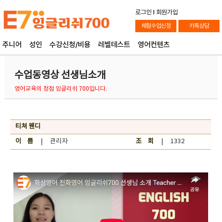
로그인
l
회원가입
체험수업신청
카톡상담
주니어
성인
수강신청/비용
레벨테스트
영어컨텐츠
수업동영상 선생님소개
영어교육의 정점 잉글리쉬 700입니다.
티쳐 웬디
이 름
| 관리자
조 회
| 1332