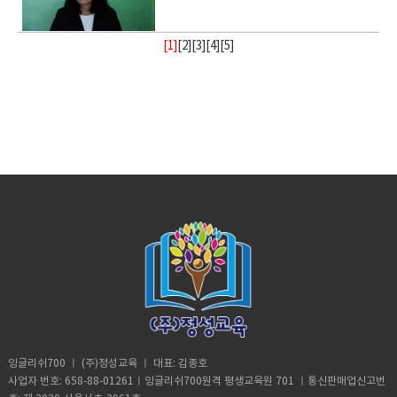
[1]
[
2
][
3
][
4
][
5
]
잉글리쉬700 ㅣ (주)정성교육 ㅣ 대표: 김종호
사업자 번호: 658-88-01261ㅣ잉글리쉬700원격 평생교육원 701 ㅣ통신판매업신고번