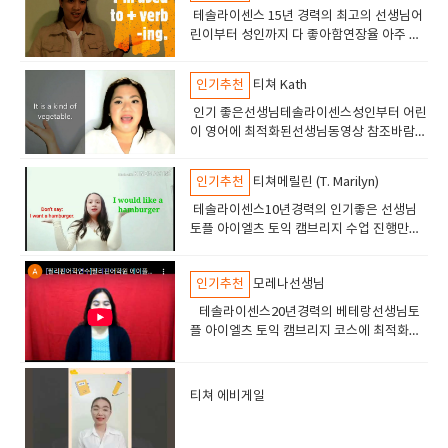
테솔라이센스 15년 경력의 최고의 선생님어
린이부터 성인까지 다 좋아함연장율 아주 높
음 5년이상 수업하는 학생들도 있음수업해보
면 아 역시 잉글리쉬700 선생이라고 판단할
인기추천
티쳐 Kath
것임.
인기 좋은선생님테솔라이센스성인부터 어린
이 영어에 최적화된선생님동영상 참조바람만
족도 높고 연장율도 높음12년경력의 베테랑
선생님
인기추천
티쳐메릴린 (T. Marilyn)
테솔라이센스10년경력의 인기좋은 선생님
토플 아이엘츠 토익 캠브리지 수업 진행만족
도 높은 수업으로 인기가 많음
인기추천
모레나선생님
테솔라이센스20년경력의 베테랑선생님토
플 아이엘츠 토익 캠브리지 코스에 최적화된
선생님고급 실력의 학생들이 선호하는 선생
님
티쳐 에비게일
​