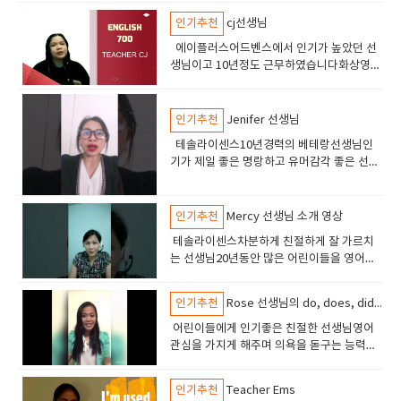
인기추천
cj선생님
에이플러스어드벤스에서 인기가 높았던 선
생님이고 10년정도 근무하였습니다화상영어
5년 경력 총 15년경력 테솔라이센스 중고급
의 실력을 가진학생이 선택하면 좋은 선생님
입니다토플스피킹 라이팅아이엘츠 스피킹
인기추천
Jenifer 선생님
sat 수업오픽수업 실력이 아주 좋은 선생님
테솔라이센스10년경력의 베테랑선생님인
기가 제일 좋은 명랑하고 유머감각 좋은 선생
님토플 ,토익, 오픽 비지니스 및 어린이 영어
에도 강점이 있습니다.
인기추천
Mercy 선생님 소개 영상
테솔라이센스차분하게 친절하게 잘 가르치
는 선생님20년동안 많은 어린이들을 영어능
숙자로 만든 장본인친절하고 영감과 에너지
를 넣어주는 선생님최고 실력 최고 인성의 선
인기추천
Rose 선생님의 do, does, did 차이점 강좌
생님
어린이들에게 인기좋은 친절한 선생님영어
관심을 가지게 해주며 의욕을 돋구는 능력이
있습니다테솔자격의 선생이고 7년 경력의 선
생님입니다.
인기추천
Teacher Ems