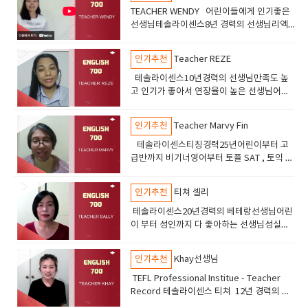
TEACHER WENDY 어린이들에게 인기좋은
선생님테솔라이센스8년 경력의 선생님리엑
션이 좋고 즐겁게 수업할수있습니다어린이들
에서 추천드립니다.
인기추천
Teacher REZE
테솔라이센스10년경력의 선생님만족도 높
고 인기가 좋아서 연장율이 높은 선생님어린
이들 부터 성인까지 수업하고있고만족도 높
음
인기추천
Teacher Marvy Fin
테솔라이센스티칭경력25년어린이부터 고
급반까지 비기너영어부터 토플 SAT , 토익 오
픽 수업진행친절하고 부드러운 선생님 만족
도가 아주높음
인기추천
티쳐 셀리
테솔라이센스20년경력의 베테랑선생님어린
이 부터 성인까지 다 좋아하는 선생님성실의
아이콘 숙제 관리및 라이팅 지도도 잘해줌차
분하게 공부할 어린이 성인들에게 추천
인기추천
Khay선생님
TEFL Professional Institue - Teacher
Record 테솔라이센스 티쳐 12년 경력의 선
생님 친절하고 피드백이 좋은 선생님 ​