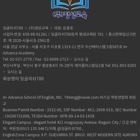
잉글리쉬700 ㅣ (주)정성교육 ㅣ 대표: 김종호
사업자 번호: 658-88-01261ㅣ잉글리쉬700원격 평생교육원 701 ㅣ통신판매업신고번
호: 제 2020-서울서초-2961호
서울 강남 사무소 : 서울 서초구 서초동 1319-11 번지 두산베어스텔 5층505호 A+
Advance Academy
Tel: 02-537-2770 / Fax : 02-6008-2713 ☞
오시는 길
부산사무실 : 부산시 중구 중앙동4가 76-2번지 에이플러스빌딩2층 Tel: 051-803-8205
☞
오시는 길
화상영어 잉글리쉬700
A+ Advance School Of English, INC. 700eng@naver.com 바기오 학원연합회 회원
교
Business Permit Number : 3332-08, SSP Number : MCL-2008-010, SEC Number
: CN200731008, TESDA Number : NTR-08-14-03-1658
Elegant Campus : elegant hotel 421 magsaysay Avenue. Baguio City / 긴급 연락
처 : 부원장(0915 135 3467)/카톡 @잉글리쉬700 ,
EnglishZone Campus: 6 P. GUEVARRA ST. BRGY. WEST MODERN SITE AURORA