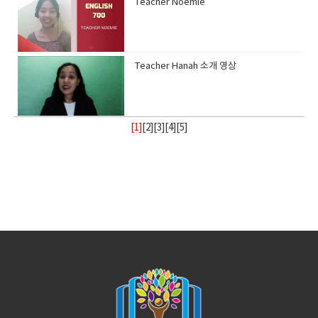
Teacher Noemie
Teacher Hanah 소개 영상
[1]
[
2
][
3
][
4
][
5
]