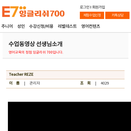
로그인
l
회원가입
체험수업신청
카톡상담
주니어
성인
수강신청/비용
레벨테스트
영어컨텐츠
수업동영상 선생님소개
영어교육의 정점 잉글리쉬 700입니다.
Teacher REZE
이 름
| 관리자
조 회
| 4029