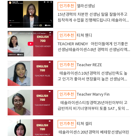
인기추천
엘라선생님
15년경력의 차분한 선생님 말을 잘들어주고
침착하게 수업을 진행해드립니다.테솔라이센
스 고등학교선생님의 경력이 있습니다.토플
토익 수업도 진행합니다안녕하세요 엘라선생
인기추천
티쳐 웬디
님을 소개해드립니다
TEACHER WENDY 어린이들에게 인기좋은
선생님테솔라이센스8년 경력의 선생님리엑
션이 좋고 즐겁게 수업할수있습니다어린이들
에서 추천드립니다.
인기추천
Teacher REZE
테솔라이센스10년경력의 선생님만족도 높
고 인기가 좋아서 연장율이 높은 선생님어린
이들 부터 성인까지 수업하고있고만족도 높
음
인기추천
Teacher Marvy Fin
테솔라이센스티칭경력25년어린이부터 고
급반까지 비기너영어부터 토플 SAT , 토익 오
픽 수업진행친절하고 부드러운 선생님 만족
도가 아주높음
인기추천
티쳐 셀리
테솔라이센스20년경력의 베테랑선생님어린