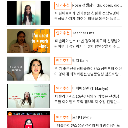
를 넣어주는 선생님최고 실력 최고 인성의 선
인기추천
Rose 선생님의 do, does, did 차이점 강좌
생님
어린이들에게 인기좋은 친절한 선생님영어
관심을 가지게 해주며 의욕을 돋구는 능력이
있습니다테솔자격의 선생이고 7년 경력의 선
생님입니다.
인기추천
Teacher Ems
테솔라이센스 15년 경력의 최고의 선생님어
린이부터 성인까지 다 좋아함연장율 아주 높
음 5년이상 수업하는 학생들도 있음수업해보
면 아 역시 잉글리쉬700 선생이라고 판단할
인기추천
티쳐 Kath
것임.
인기 좋은선생님테솔라이센스성인부터 어린
이 영어에 최적화된선생님동영상 참조바람만
족도 높고 연장율도 높음12년경력의 베테랑
선생님
인기추천
티쳐메릴린 (T. Marilyn)
테솔라이센스10년경력의 인기좋은 선생님
토플 아이엘츠 토익 캠브리지 수업 진행만족
도 높은 수업으로 인기가 많음
인기추천
모레나선생님
테솔라이센스20년경력의 베테랑선생님토