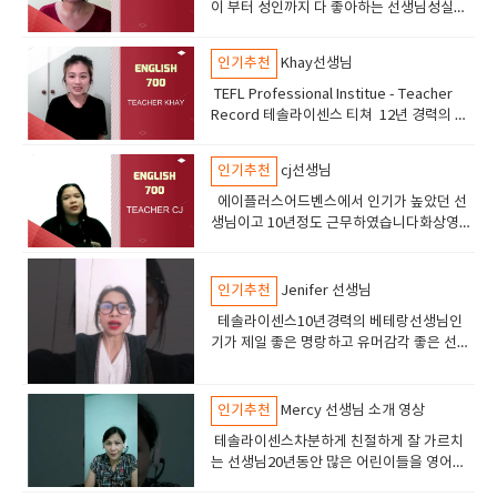
이 부터 성인까지 다 좋아하는 선생님성실의
아이콘 숙제 관리및 라이팅 지도도 잘해줌차
분하게 공부할 어린이 성인들에게 추천
인기추천
Khay선생님
TEFL Professional Institue - Teacher
Record 테솔라이센스 티쳐 12년 경력의 선
생님 친절하고 피드백이 좋은 선생님 ​
인기추천
cj선생님
에이플러스어드벤스에서 인기가 높았던 선
생님이고 10년정도 근무하였습니다화상영어
5년 경력 총 15년경력 테솔라이센스 중고급
의 실력을 가진학생이 선택하면 좋은 선생님
입니다토플스피킹 라이팅아이엘츠 스피킹
인기추천
Jenifer 선생님
sat 수업오픽수업 실력이 아주 좋은 선생님
테솔라이센스10년경력의 베테랑선생님인
기가 제일 좋은 명랑하고 유머감각 좋은 선생
님토플 ,토익, 오픽 비지니스 및 어린이 영어
에도 강점이 있습니다.
인기추천
Mercy 선생님 소개 영상
테솔라이센스차분하게 친절하게 잘 가르치
는 선생님20년동안 많은 어린이들을 영어능
숙자로 만든 장본인친절하고 영감과 에너지