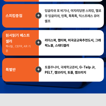
잉글리쉬 포 비기너
,
이지리딩엔 스피킹
,
헬로
스피킹중점
우 잉글리쉬
,
틴톡
,
톡톡톡
,
익스프레스 유어
셀프
원서읽기 베스트
리더스북, 챕터북, 미국공교육추천도서, 그래
셀러
픽노블, 스테디셀러
렉사일 , CEFR, AR 기
준
토플주니어
,
국제학교준비
, G-Telp Jr,
특별반
PELT, 캠브리지, 토플, 캠브리지