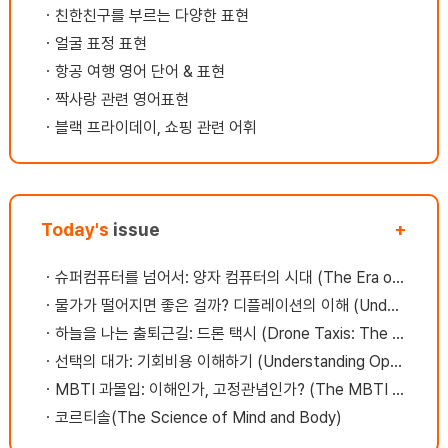
런
셨어요.긍정적인 말이 저의 어두운 감정을 건
기
ㆍ
친한친구를 부르는 다양한 표현
당
강하게 해주고 밝게 해주는것 같았습니다. 게
있
ㆍ
얼굴 표정 표현
 떠
다가 칭찬을 많이 해주셔서 자포자기 하지않게
걸
ㅎ
저를 움직일수 있게 해주셨고, 선생님과의 원
부
ㆍ
항공 여행 영어 단어 & 표현
젖듯
활한 친분관계가 저에게 힘을 주었습니다. 00
을
ㆍ
짝사랑 관련 영어표현
영
이 덕분이다의지가 된다함께 노력하자하면된
영
ㆍ
블랙 프라이데이, 쇼핑 관련 어휘
아서
다모두 잘된다잘했다매일매일이 새롭다오늘도
자
멋진 하루가 기다리고 있다고맙고 감사하다.등
고
등.....긍정적인 표현을 선생님과 자주 나누었
니
습니다 몇달이 지나서였는지는 모르겠지만 귀
가 열리는것 같았어요.그러다가 저는 어느 순
Today's
issue
+
간 영어에 대한 자신감을 가질수 있을 뿐만 아
니라나자신을 불신하는 네거티브한 스타일에
ㆍ
슈퍼컴퓨터를 넘어서: 양자 컴퓨터의 시대 (The Era of Quantum Computing)
서 벗어날 수 있겠다 라는 생각이 들었습니
다 영어를 시험을 치기 위한 평가 기준으로 쓰
ㆍ
물가가 떨어지면 좋은 걸까? 디플레이션의 이해 (Understanding Deflation)
는것이 아니고커뮤니케이션 위주의 수업을 계
ㆍ
하늘을 나는 출퇴근길: 드론 택시 (Drone Taxis: The Future of Commuting)
속 했어요시간이 지나면서 우리(선생님과 나)
ㆍ
선택의 대가: 기회비용 이해하기 (Understanding Opportunity Cost)
는 서로의 가치관과 생각을 알고 신뢰 관계를
구축해 나갈 수 있었습니다. 꺄~호 그리고 내
ㆍ
MBTI 과몰입: 이해인가, 고정관념인가? (The MBTI Obsession)
가 바쁠때 수업연기가 자유로와서 수업을 아낌
ㆍ
코르티솔(The Science of Mind and Body)
없이 다받을수 있었구요첨삭서비스도 제공이
되어서 게시판에서 숙제를 주고 받고 영어에 많