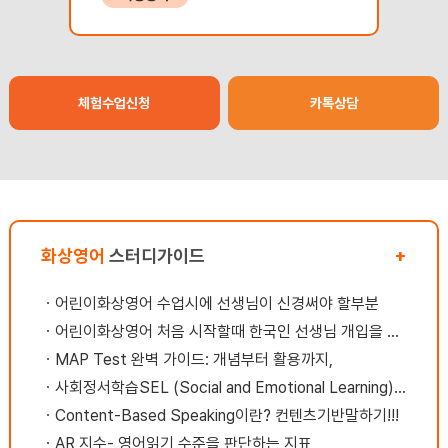
원
니다. 처음에는 핸드폰 했었는데 영어를 잘 못
을
고민
하니까 귀로만 상대방의 말을 알아 들어야 한다
렸
하
는것이 힘들고 답답했습니다.그래서 화상영어
조
~씨
로 바꾸었습니다 듣는것이 힘들어 화상영어로
게
학원
바꿨는데요. 화상으로 수업을 하면 교재를 같
은
체험수업신청
카톡상담
국인
이보고 선생님 얼굴을 보면서 대화를 하게 되니
을
각했
숨통이 트이는것 같았습니다 잉글리쉬 700의
위
점수
경우는 휴대폰 , Pc, 타블릿 어떤것으로도 수
는 
되는
업을 편하게 할수 있어서 좋았습니다.화상영어
라
국인
전화영어의 경계가 없어진거 같아요 화상을 보
표
론
면서 하면 좋은것은 대화를 할때 비장의 무기!!,
눈
바디랭귀지를 사용할수 있습니다. 하하하바디
하
화상영어
스터디가이드
+
니
랭귀지 라는것에 사람의 표정, 눈빛, 손짓 등이
좋
는
포함되기 때문에 훨씬 대화가 수월했고 정확도
하
ㆍ
어린이화상영어 수업시에 선생님이 신경써야 할부분
욱
가 조금더 올라가니까 받아들이기가 좋았습니
격
ㆍ
어린이화상영어 처음 시작할때 한국인 선생님 개입을 원하는 분들이 읽어야될 내용
다. 그리고 내가 표현하고자 하는 말을 몸짓 동
진
하
작을 섞어서 전달할수 있으니 대화가 조금 더
는
ㆍ
MAP Test 완벽 가이드: 개념부터 활용까지,
만
잘되었습니다. 그 당시 선생님과 수업할때는
에
ㆍ
사회정서학습SEL (Social and Emotional Learning) 이란?? 추천교재
 여
말을 할줄 모르는 어린 아이가 된것 같아서 수
와
ㆍ
Content-Based Speaking이란? 컨텐츠기반말하기!!!
수
업할때 느낌이 웃겼어요. 그리고 선생님과 친
라
윤이
해지다보니..어떤 영향을 받는것 같았는데요선
리
ㆍ
AR 지수- 영어읽기 수준을 판단하는 지표