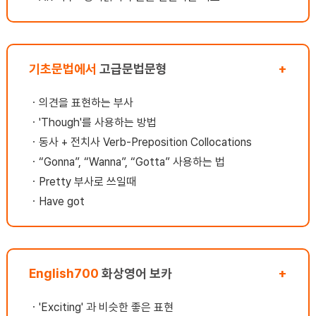
재파
생님은 성향이 밝은 분이셨는데 자신감이 넘치
에
력해
고 리액션을 잘해주셨습니다함께 대화하는 사
기
이야
람으로부터 받는 영향은 의외로 컸어요.. 밝은
이
 않
성격의 선생님과 커뮤니케이션을 하면 나에게
요
구성
기초문법에서
없는 새로운 사고방식을 얻을 수 있고, 그 사람
고급문법문형
+
하
단하
의 장점을 배울수 있는것 같았습니다. 제가 내
참
어
성적이고 자존감이 없는 스타일이었는데 선생
함
ㆍ
의견을 표현하는 부사
시
님의 밝은면이 저에게 큰 영향을 주셨어요.ㅠ
라
ㆍ
'Though'를 사용하는 방법
친
ㅠ어느순간 제가 수다쟁이가 되어있었고, 대화
생
니
ㆍ
동사 + 전치사 Verb-Preposition Collocations
를 즐기고 있는데다가, 수업 분위기를 띄운다
시
 시
던지, 웃고 있는 사람이 되었습니다.^0^ 선생
재
ㆍ
“Gonna”, “Wanna”, “Gotta” 사용하는 법
단어
님이 친구처럼 되어주시니 수업을하게 되면 미
거
ㆍ
Pretty 부사로 쓰일때
있
소를 짓게하고 제가 영어를 즐긴다는 느낌이 들
가
해
ㆍ
Have got
었습니다 그리고 저는 미래에 대해 비관적인 성
벽
단
향이 많아서 계획이라던지 꿈이 없었어요. 선
듯
문장
생님이 저에게 꿈이 뭐냐고 물어보시고 버킷리
싶
음에
스트에 대해서 숙제를 내주셨는데제가 생각해
이
보지도 않았던 부분을 적어보고 나누고 공유할
에
English700
화상영어 보카
+
있어
수 있어서 좋았습니다. 무엇인가 긍정적으로
고
고
생각할수 있게끔 선생님은 할수 있다고 말씀해
한
명을
주시고 구체적인 비전을 세울수 있도록 도와주
기
ㆍ
'Exciting' 과 비슷한 좋은 표현