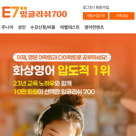
로그인
l
회원가입
체험수업신청
카톡상담
주니어
성인
수강신청/비용
레벨테스트
영어컨텐츠