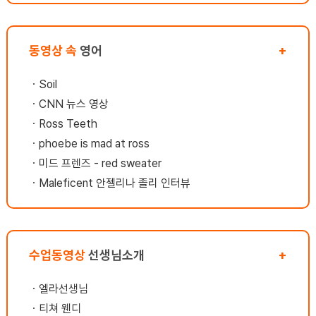
은 도움이 되었습니다. 결론:영어로 커뮤니케
이션을 통한 인간관계의 중요한 부분을 깨달을
수 있어서 기뻐요. (한국어로 커뮤니케이션을
동영상 속
영어
+
못해서 조용한 성격이었는데 영어로 소통의 힘
을 깨닫고 대화가 즐겁다는것이 아이러니하네
ㆍ
Soil
요.ㅋㅋ) 현재 : 자존감, 자신감 부분에서도 만
족하고 영어 실력이 오른것에도 만족합니
ㆍ
CNN 뉴스 영상
다. 포기하지 않고 끝까지 노력하면 좋은 날이
ㆍ
Ross Teeth
온다는것을 알았습니다. 저는 계속해서 앞으로
ㆍ
phoebe is mad at ross
나갈거에요. 오늘도 멋진하루가 기다리고 있습
니다요~ ㅋㅋ
ㆍ
미드 프렌즈 - red sweater
ㆍ
Maleficent 안젤리나 졸리 인터뷰
수업동영상
선생님소개
+
ㆍ
엘라선생님
ㆍ
티쳐 웬디