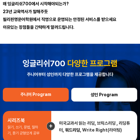
왜 잉글리쉬700에서 시작해야되는가?
23년 교육역사가 말해주듯
필리핀명문어학원에서 직영으로 운영되는 안정된 서비스를 받으세요
이유있는 장점들을 간략하게 알려드립니다.
잉글리쉬700
다양한 프로그램
주니어부터 성인까지 다양한 프로그램을 제공합니다
주니어 Program
성인 Program
시리즈북
미국교과서 읽는 리딩
,
브릭스리딩
,
리딩튜
읽기, 쓰기, 문법, 말하
터
, 워드리딩,
Write Right(라이팅)
기, 듣기 균형있게 공부