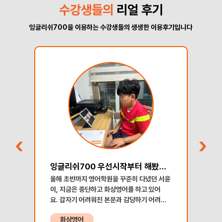
수강생들의
리얼 후기
잉글리쉬700을 이용하는 수강생들의 생생한 이용후기입니다
부터 해봤습니다~
2년간 화상영어를 하고나서
서윤
​레벨이 낮았을때 기억 : 영어문장을 캐치하는
​
것이 아니라 아는 단어가 들리면 감으로 알아차
어
운
렸고 대답은 거의 하지 못했어요. 레벨이 초급
려
진지
단계였으니까 어쩔수 없겠죠. 초급반 수업에는
스
화상영어
기하
웃으면서 오케이만 자주 연발했던 기억이 있습
어