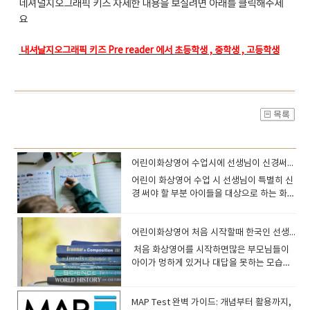
네셔널지오그래픽 키즈 자세한 내용을 보실려면 아래를 클릭해주세
요
내셔날지오그래픽 키즈 Pre reader 에서 초등학생 , 중학생 , 고등학생
어린이화상영어 수업시에 선생님이 신경써야 할부분
​어린이 화상영어 수업 시 선생님이 특별히 신
경 써야 할 부분 아이들을 대상으로 하는 화상
영어 수업에서는 단순히 교재를 진행하는 것
보다, 아이의 말하기 기회를 최대한 늘리고 자
어린이화상영어 처음 시작할때 한국인 선생님 개입을 원하는 분들이 읽어야될 내용
신감을 키워주는 것이 가장 중요합니다. 학부
모님들은 보통 다음과 같은 요청을 많이 하십
​​ 처음 화상영어를 시작하면많은 부모님들이
니다. "우리 아이가 영어로 많이 말할 수 있게
아이가 멍하게 있거나 대답을 못하는 모습을
해주세요.""문장으로 대답하도록 지도해주세
보고“한국인 선생님 도움이 꼭 필요한 거 아
요.""발음과 문법을 자연스럽게 교정해주세
닐까요?”라고 걱정하시는 경우가 많습니
요.""수업이 재미있었으면 좋겠어요.""숙제
다. 특히 어린아이들은 처음 영어 환경 자체를
MAP Test 완벽 가이드: 개념부터 활용까지,