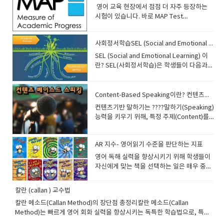
나 복습도 챙겨주세요." 따라서 선생님은 다
낯설어하기 때문에부모님 입장에서는 답답하
​ 영어 교육 현장에서 점점 더 자주 등장하는
음 사항을 꼭 염두에 두고 수업을 진행해 주시
고 안쓰럽게 느껴질 수 있습니다. 하지만 어
시험이 있습니다. 바로 MAP Test
면 좋습니다.1. 아이가 최대한 많이 말하도록
린이 영어는 성인처럼설명을 완벽히 이해하
(Measures of Academic Progress)입니
유도하기 가장 중요한 목표는 아이가 영어로
고 시작하는 공부와는 조금 다릅니다. 오히려
다. ​MAP은 학생들의 학업 성장을 측정하는
직접 말하는 시간을 늘리는 것입니다. 지도 방
아이들은조금 답답한 환경 속에서 스스로 듣
사회정서학습SEL (Social and Emotional Learning) 이란?? 추천교재
정밀한 진단 도구입니다. 많은 국제학교, 영어
법Yes/No 질문보다 WH-questions 사용한
고, 추측하고, 반복 경험하는 과정에서영어
권 국가의 공립학교, 그리고 국내 일부 사립학
SEL (Social and Emotional Learning) 이
단어로 답하면 문장으로 확장하도록 유도추
감각을 만들어가는 경우가 많습니다. 선생님
교에서 이 시험을 도입하고 있으며, 학부모와
란? SEL(사회정서학습)은 학생들이 다음과
가 질문으로 답변을 늘리기 예시Teacher:
표정, 반복 표현, 화면 자료, 상황 등을 통해처
교사들에게는 학생의 영어 실력과 학습 경로
같은 능력을 기를 수 있도록 돕는 교육 접근
What did you do yesterday?Student:
음에는 몰라도 점점 의미를 연결하기 시작하
를 이해하는 중요한 도구가 됩니다. 이 글에서
방식입니다: *자기인식(Self-awareness) *
Soccer.Teacher: Great! Say, "I played
고,그 과정에서 영어에 대한 반응 속도가 살아
는 다음과 같은 내용을 중심으로 MAP Test
자기관리(Self-management) *사회적 인식
Content-Based Speaking이란? 컨텐츠기반말하기!!!
soccer with my friends yesterday." 2.
나는 경우가 많습니다. 반대로 바로 한국어 설
를 깊이 있게 살펴보겠습니다: MAP Test란
(Social awareness) *관계 기술
완전한 문장으로 말하도록 지도하기 아이들
​컨텐츠기반 말하기는 ????말하기(Speaking)
명이 계속 들어가게 되면아이 입장에서는 영
무엇인가? MAP의 구성과 문항 특징 MAP 성
(Relationship skills) *책임감 있는 의사결정
은 단어만 말하는 경우가 많습니다. 목표단어
능력을 키우기 위해, 특정 주제(Content)를
어를 스스로 이해하려는 힘보다“모르면 한국
적표 해석법 MAP이 제공하는 학습 인사이
(Responsible decision-making) ◆ 영어
→ 짧은 문장 → 자세한 문장으로 확장 예시
중심으로 영어를 사용하는 방식이에요. 즉, 영
어 설명을 기다리자”라는 습관이 먼저 생기기
트 MAP을 효과적으로 준비하는 방법 MAP의
교육에서 SEL을 활용하는 방법SEL 요소 영
Student: Pizza.Teacher: I like
어를 "가르치는 목적"이 아니라, 다른 지식을
쉽습니다. 특히 화상영어는 1:1 수업이기 때
한계와 올바른 활용법 1. MAP Test란 무엇인
어 수업 적용 예시 자기인식 감정에 관한 단어
pizza.Teacher: I like pizza because it is
AR 지수- 영어읽기 수준을 판단하는 지표
배우는 과정에서 자연스럽게 영어를 사용하
문에이런 과정이 더 중요합니다. 일반 학원처
가? MAP (Measures of Academic
배우기 ("I feel nervous when…") 자기관리
delicious. 3. 즉각적이지만 부담 없는 교정아
는 것이죠. 쉽게 말하면?“영어를 배우기 위해
럼 여러 친구들 사이에 묻히는 환경이 아니라
​영어 독해 실력을 향상시키기 위해 학생들이
Progress)는 미국의 비영리 교육 평가 기관
대화 예절, 분노 조절 표현 익히기 사회적 인
이의 자신감을 해치지 않으면서 자연스럽게
말하는 게 아니라, 영어로 무언가를 말하기 위
선생님이 아이 한 명만 집중해서 기다려주고,
자신에게 맞는 책을 선택하는 일은 매우 중요
NWEA (Northwest Evaluation
식 문화 간 차이 이해, 다른 사람의 입장 상상
수정해 줍니다. 예시Student: He go to
해 배우는 것!” 예를 들어: 동물, 우주, 지리,
반응을 끌어내고, 반복적으로 표현을 노출해
합니다. 너무 어려운 책은 흥미를 잃게 만들
Association)에서 개발한 컴퓨터 적응형 시
하기 관계 기술 역할극(Role Play), 협력적 과
school.Teacher: Very good! He goes to
과학, 환경, 역사 같은 콘텐츠를 먼저 배우
줄 수 있기 때문입니다. 실제로 처음에는 “I
고, 너무 쉬운 책은 발전을 가로막기 때문이
험입니다. 이 시험의 가장 큰 특징은 학생의
제(Pair Work) 책임감 갈등 상황에 대한 의사
칼란 (callan ) 교수법
school. 4. 칭찬을 많이 하기칭찬은 아이의
고, 그 지식을 영어로 말하는 활동을 통해 영
don’t know”만 반복하던 아이들도몇 주 지
죠. 이런 고민을 해결해주는 시스템이 바로
현재 수준에 따라 난이도가 조정되는
결정 표현 ("What would you do if...?") ◆ ​
자신감을 높이고 참여도를 높입니다. 추천 표
어 실력을 동시에 키우는 방식입니다. 사례:
칼란 메소드(Callan Method)의 장단점 총정리칼란 메소드(Callan
나면서“Pizza.”“I like pizza.”이렇게 짧게라
AR 지수 (Accelerated Reader Level)입니
‘adaptive test’라는 점입니다. 즉, 문제를 맞
《Wonder》와 SEL 연계 수업 아이디어
현Excellent!Great job!Wonderful!Nice
『National Geographic Kids』로 콘텐츠
Method)는 빠르게 영어 회화 실력을 향상시키는 독특한 학습법으로, 특히
도 자기 표현이 나오기 시작하는 경우가 정말
다. 미국을 비롯한 여러 영어권 국가에서 널리
히면 더 어려운 문제가 나오고, 틀리면 쉬운
《Wonder》는 SEL 수업 교재로 탁월한 선
sentence!Good thinking! 5. 수업을 재미있
기반 말하기예시 콘텐츠: “Elephants
반복 훈련과 빠른 응답을 강조하는 방식이 특징입니다. 하지만 모든 학습법
많습니다. 그리고 어린이 화상영어는 단순히
사용되는 이 지수는 학생의 독서 수준을 정량