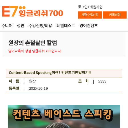
로그인
l
회원가입
체험수업신청
카톡상담
주니어
성인
수강신청/비용
레벨테스트
영어컨텐츠
원장의 촌철살인 칼럼
영어교육의 정점 잉글리쉬 700입니다.
Content-Based Speaking이란? 컨텐츠기반말하기!!!
이 름
| 원장
조 회
| 5999
등록일
| 2025-10-19