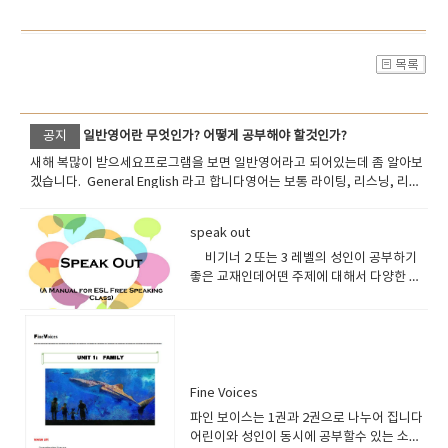
공지
일반영어란 무엇인가? 어떻게 공부해야 할것인가?
새해 복많이 받으세요프로그램을 보면 일반영어라고 되어있는데 좀 알아보
겠습니다. General English 라고 합니다영어는 보통 라이팅, 리스닝, 리딩,
그래머, 보카 , 스피킹 이런식으로 나누어 지는데요 위의 요소들을 총 막라해
서 공부할수 있는 프로그램을일반영어 (제너럴 잉글리쉬) 라고 합니다. 영어
speak out
를 아주 잘하는 사람이 아니라면일반영어를 기본적으로 수강하면 무난하고
실력이 상당 갖추어져 있고어떤 특수목적으로 공부할때시험영어나 비지니
비기너 2 또는 3 레벨의 성인이 공부하기
스 영어 무역영어 등을 공부하시면 됩니다 얕은 수준의 영어를 공부할려면
좋은 교재인데어떤 주제에 대해서 다양한 질
체계없이 스피킹 위주로 공부하면 되지만그래도 수준있고 앞으로 발전할수
문이 여러분들을 자극할것 입니다.균형잡힌
있는 영어를 공부할려면문법 문형의 체계를 가지고 공부해야되고문법 문형
종합영어를 공부하기 위해서 추천드립니다.​ ​
공부를 하면서 단어가 늘어나고 읽는 속도가 증가하고 올바로 악센트나 인
터네이션을 살리면서 일고 이해하다보면 발전하는 영어고수가 될수 있습니
다. 문법과 단어수준이 높은 학생이 스피킹이 부족할경우라이팅과 스피킹을
집중훈련하면 금방 발전하지만 문법문형수준이 낮고 단어수준이 낮은 상태
Fine Voices
에서는스피킹 공부만 해봤자 크게 효율적이지 못하기때문에장기적 플랜을
파인 보이스는 1권과 2권으로 나누어 집니다
가지고 노력하셔야 됩니다 그런부분에서 우리가 많이 도와드리겠습니
어린이와 성인이 동시에 공부할수 있는 소재