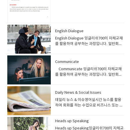
다 선생님이 자극을 주고 학생은 자기가 가지고 있는 단어수준과 문법수준
로 구성되어있습니다. 계절과 날씨/ 음악/ 이
으로 문장을 만들려고 노력하고 개선하다 보면영어에 필요한 문형을 이해하
웃/ 운동 /스포츠 / 여행 /친구 / 음식 / 레스토
게 되고 사용하는 단어들이 점점 다양화 되어질 것입니다 그래서 수업중에
랑 / 파티 /무비 / 쇼핑 / 선물 등의 주제로 공
자신이 한말에 대한 교정이 필요하며사전준비 + 수업 + 복습 의 형태로 꾸준
부를 하게 됩니다 교재는 아주 잘 만들어져 있
히 공부를 하셔야 됩니다 스피킹을 잘할려면 라이팅을 잘해야됩니다.여러분
으면 재미있게 공부하실수 있습니다. 자 그럼
도 경험이 있겠지만일기를 습관적으로 적는 사람들이 말도 아주 잘한답니다
한번 교재를 둘러봅시다1과는 가족에 관한
English Dialogue
대표적으로 투마치토크 박찬호는 매일 일기와 일지를 적는것을 유명하지요
이야기 입니다.학생은 먼저 사진을 보고 생각
English Dialogue 잉글리쉬700의 자체교재
그러니까 할말도 많고 하고싶은 말도 많은겁니다.그래서 일기를 규칙적으로
나는대로 선생님에게 이야기를 해봅니다사진
를 활용하여 공부하는 과정입니다. 일반회화
적어보는것은 참중요합니다 아이엘츠 스피킹실력이 잘 안느시는 분들은 라
이미지를 묘사해도 좋고 학생의 비슷한 경험
과정으로 초급레벨의 수강생에게 추천하는
이팅수업을 집중적으로 하다보면문법적으로 다시 점검하게 되고 사용하는
이 있다면 선생님에게 이야기해도 좋습니다.
과정입니다. 대화 형식으로 되어있는 교재를
단어의 다양성도 증가하며스피킹도 자연스럽게 향상이 됩니다. 스피킹을 위
가족이랑 아쿠아리움에 갔는데 ~~~ 이런식으
통해 기본 회화와 함께 간단한 표현, 어휘를
해서는 라이팅이 중요하다 하였는데라이팅을 잘할려면 문법문형실력과 단
Communicate
로 말이죠 그리고 Did you know 에서 가족
배울 수 있습니다. 프로그램 소개) English
어 실력이 필요합니다. 결론적으로 영어는 종합적으로 전체적으로 꾸준하게
에 대한 정의가 나옵니다 가족은 같이 살고
Communicate 잉글리쉬700의 자체교재
Dialogue 과정은 잉글리쉬700에서 자체적
공부를 해야지만 됩니다.그러니까 일반영어가 가장중요하다고 볼수 있습니
모든것을 쉐어하고 돌보아준다 등등 다음장
를 활용하여 공부하는 과정입니다. 일반회화
으로 개발한 교재입니다. 초급자들을 위한 회
다.
으로 넘어갑시다이제부터 가족에 관계되는
과정으로 중급레벨의 수강생에게 추천하는
화 과정으로 특정 주제를 대화를 통하여 회화
질문이 쏱아져 나옵니다.가족이 몇명이니 아
과정입니다. 기본 실력이 된다면 주제들을 활
를 배우게 되며 주제와 관련된 어휘 및 관련
버지 뭐하시니가족끼리 저녁에 같이 식사를
용하여 회화 연습을 할 수 있는 과정입니
Daily News & Social Issues
표현도 배울 수 있습니다. 수강대상) English
하니 등등~여기에 맞게 답변을 해보시고 답변
다. 같은 수준의 교재로 Head up speaking
Dialogue 과정은 기초 회화 과정입니다. 잉
데일리 뉴스 & 이슈영어실시간 뉴스를 활용
을 하더라도 구체적으로 길게할려고 노력하
있는데 두교재의 차이는 커뮤니케이트 - 일반
글리쉬700 레벨시스템 기준으로 Beginner
하여 회화를 하는 수업으로 비즈니스 또는 일
세요^^ 그리고 단어공부도 좀하시고요 아래
적인 토픽 (common topic ) 즉 여행을 목적
2, Beginner 3 레벨 수강생에게 추천하는 과
반 일상회화 이상을 공부하는 과정입니다. 실
부분은 단어에 대한 예문과 사용예시를 설명
으로 공부하거나 해외 체류를 목적으로 공부
정입니다. 기초 영어회화를 배우길 원하는 분
제 미디어 나오는 이슈 또는 기사들을 활용하
하고 있습니다.예문은 여러번 읽으면서 새로
하는 학생헤드업스피킹- 쇼셜이슈, 해외토픽,
들에게 추천하며, 왕초보 레벨의 학생들은 기
Heads up Speaking
여 회화 및 토론을 하는 수업으로 중급이상의
운 단어와 익숙해지세요~~ 이번장은 발음에
실제사건등 세상에서 일어나는 실제 사건과
초 문법을 정리한 뒤 수강하는 것을 추천드립
학생들에게 추천하는 과정입니다 프로그램
Heads up Speaking잉글리쉬700의 자체교
대해서 집어주네요빈 비~인칩 치이입 이런 발
역사문화에 대해서 디스커션하는 내용입니