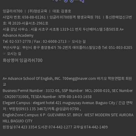
교재 부분마다 답을 하고 왜 그런지 사고 할수
다 원장드림.
현재 상황과 비슷하게 할 수 있도록 수업 진행
용할때 필요합니다.부사의 특징은 문맥의 정
의견 대립이 나올 수 있는 주제를 선정하여 영
대한 배경 이해하기) 학생들 수업 준비 방법)●
독해 기술을 총체적으로 개발시키는데 주안
있도록 Why? Why do you think that? 질문
● 교재에서 사용된 주제에 대한 배경지식 이
확도를 높여주는 역활을 합니다.실제로 없어
어 토론의 기초를 다질 수 있도록 구성● 토론
해당 섹션을 읽고 모르는 어휘는 미리 정리하
점 둠 ● 독해 기술을 상호적으로, 쓰기, 말하
잉글리쉬700 ㅣ (주)정성교육 ㅣ 대표: 김종호
을 던져 세부적인 답을 유도●​ 학생이 답을
해 및 학생에게 설명 (나이가 어린 학생들은
도 문장의 완성에는 영향을 주지 않습니
의 기초 단계를 영어로 설명하는 연습을 하기
기 ● 해당 지문에 대한 자신의 의견을 준비●
기 등과 같은 다른 언어 기능과도 통합할 수
사업자 번호: 658-88-01261ㅣ잉글리쉬700원격 평생교육원 701 ㅣ통신판매업신고번
한 표현을 수업 중에 교정해 주고 수업을 마치
이해하기 어려운 부분)● 학생이 찬성 및 반대
다.always 는 항상 언제나 매일 밥먹듯 매일
위해 What Does It Mean?을 활용한 답변 연
해당 상황에 대한 배경지식 이해하기 (예: 뉴
있도록 기획된 교재● 각 지문마다 주제 찾기,
호: 제 2020-서울서초-2961호
기 전 올바르게 말할 수 있게 연습 유도 숙
의견도 두가지 다 말할 수 있게 유도● 학생들
잠자듯 항상이죠 심장이 뛰듯이 말이죠
습● Question에서는 주제에 대한 이해가 필
스 및 당시 상황)
추론 및 결론 유추, 문맥 및 요점을 파악할 수
제) ●​ 다음 수업에 진행할 지문을 읽고 자신
서울 강남 사무소 : 서울 서초구 서초동 1319-11 번지 두산베어스텔 5층505호 A+
이 볼 수 있도록 선생님의 모범답안
normally /usually 는 평소때 주말마다 등산
요할 뿐만 아니라 깊이 있는 토론에 대비하는
있도록 질문 구성 선생님들 수업 방향) ● 학
의 자유 의견 준비●​ 교재에 나온 어휘 정리 학
Advance Academy
(teacher’s opinion)도 준비 숙제) 다음 수업
을 간다든지 이럴때 사용하죠sometimes 는
힘을 기를 수 있음● Discussion Point에서
생의 레벨에 맞춰 교재 선정 필수 (적당한 수
생들 수업 준비 방법) ●​ 해당 섹션을 읽고 모
Tel: 02-537-2770 / Fax : 02-6008-2713 ☞
오시는 길
에 활용할 지문을 읽고 자신의 의견을 준비
생각날때마다 한번씩이죠 . 영어공부같은 ㅎ
는 주제에 대한 토론 포인트는 물론, 연관된
준의 난도로 수업진행 해야함)● 교재에 나온
르는 어휘는 미리 정리하기 ●​ 해당 대화에 대
(수업 시간에 답을 할 교재 상의 질문은 이해
부산사무실 : 부산시 중구 중앙동4가 76-2번지 에이플러스빌딩2층 Tel: 051-803-8205
ㅎ 회화에서 정말 많이 사용되고영화를 보면
많은 주제를 제공하여 토론 연습● Opinion
지문을 소리 내어 읽게 하여 발음 및 스피킹
한 자신의 의견을 준비●​ 음원 파일을 이용해
정도만 하고 오기) 학생들 수업 준비 방법) ●
☞
오시는 길
100번이상 들리는 내용이니 잘 공부합시다이
Sample에서는 토론을 준비할 수 있도록 참
훈련 유도● 문장마다 적용된 문법 설명 제공●
미리 들어보는 연습하기 (듣기 훈련)
해당 섹션을 읽고 모르는 어휘는 미리 정리하
수업은 예습으로 미리 문법의 이해를 해 볼려
고의견을 제시하여 답변에 대한 가이드라인
화상영어 잉글리쉬700
해당 유닛에 사용한 키워드를 활용하여 학생
기 ● 해당 지문에 대한 자신의 의견을 준비●
는 노력도 필요합니다.수업시간에 최대한 많
제공● 어려운 표현들은 각주를 통해 충분한
들이 이해하고 응용할 수 있게 하기● 한 유닛
해당 상황에 대한 배경지식 이해하기 (예: 뉴
이 말하는 연습을 많이하고 문장을 많이 만들
영어 설명을 달아 이해를 도와줌 선생님들 수
이 끝나면 학생이 지문에 대해 이해를 했는지
스 및 당시 상황)
려고 노력해봅시다.잉글리쉬ㅣ700에서는 동
업 방향) ● 지문에 나온 어휘 중 학생들이 이
A+ Advance School Of English, INC. 700eng@naver.com 바기오 학원연합회 회원
간단하게 말로 설명할 수 있게 하기 (영어 문
영상 강의도 준비중입니다 나중에 오픈해드
해하기 어려울 법한 어휘 및 표현들을 정리●
교
법이 틀리더라도 내용을 이해했는지에 초점
리겠습니다.
교재에서 사용한 표현 중 유사한 표현을 제시
Business Permit Number : 3332-08, SSP Number : MCL-2008-010, SEC Number
을 맞춰서 확인) 숙제) ● 다음 수업에 진행할
하여 학생들의 어휘력 확장에 도움 주기● 지
: CN200731008, TESDA Number : NTR-08-14-03-1658
지문을 미리 읽어보기● 교재에 나온 어휘 정
문에 사용된 문법 중 복합 문법을 적용한 문장
리 학생들 수업 준비 방법) ● 해당 유닛의 지
Elegant Campus : elegant hotel 421 magsaysay Avenue. Baguio City / 긴급 연락
을 이용해 간단하게 문법 설명● 오피니언 샘
문을 읽고 모르는 어휘 미리 정리하기 ● 음원
처 : 부원장(0915 135 3467)/카톡 @잉글리쉬700 ,
플을 보고 학생들도 의견을 능동적으로 낼 수
파일을 이용해 미리 들어보는 연습하기 (듣기
EnglishZone Campus: 6 P. GUEVARRA ST. BRGY. WEST MODERN SITE AURORA
있게 유도● 토론을 할 수 있게 학생의 의견과
훈련)
HILL BAGUIO CITY
반대되는 의견을 내어 의견 교환할 수 있게 하
원장실 074 423 3354 도서관 074-442-1277 교무실 074-442-1409
기 숙제) 다음 수업에 활용할 지문을 한번 읽
고 자신의 의견을 자유롭게 준비 (수업 때 답