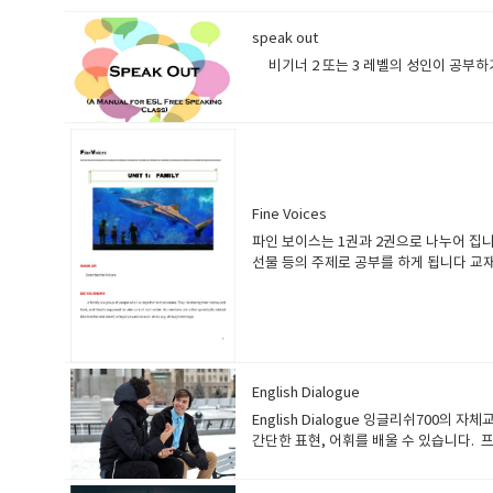
무역영어 등을 공부하시면 됩니다 얕은 수준의 영어를 공부할려면 체계
단어가 늘어나고 읽는 속도가 증가하고 올바로 악센트나 인터네이션을 
speak out
전하지만 문법문형수준이 낮고 단어수준이 낮은 상태에서는스피킹 공부
자기가 가지고 있는 단어수준과 문법수준으로 문장을 만들려고 노력하고
비기너 2 또는 3 레벨의 성인이 공부
전준비 + 수업 + 복습 의 형태로 꾸준히 공부를 하셔야 됩니다 스피
와 일지를 적는것을 유명하지요그러니까 할말도 많고 하고싶은 말도 
시 점검하게 되고 사용하는 단어의 다양성도 증가하며스피킹도 자연스럽
전체적으로 꾸준하게 공부를 해야지만 됩니다.그러니까 일반영어가 
Fine Voices
파인 보이스는 1권과 2권으로 나누어 집니다
선물 등의 주제로 공부를 하게 됩니다 교
나는대로 선생님에게 이야기를 해봅니다사
you know 에서 가족에 대한 정의가
뭐하시니가족끼리 저녁에 같이 식사를 하
사용예시를 설명하고 있습니다.예문은 여
공부하셔야됩니다.1과가 이렇게 해서 끝이
에대해서 이야기해보세요 이런식으로 수
English Dialogue
English Dialogue 잉글리쉬70
간단한 표현, 어휘를 배울 수 있습니다. 프
배우게 되며 주제와 관련된 어휘 및 관련 표현도
생에게 추천하는 과정입니다. 기초 영어회화를