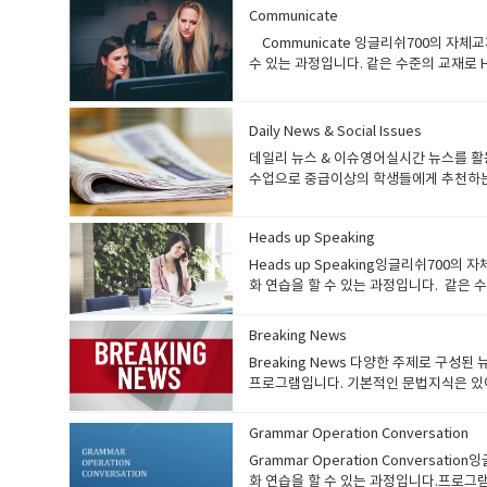
미리보기 ● 잉글리쉬700에서 자체적으로 
Communicate
용 복습 가능 선생님들 수업 방향) ● 
Communicate 잉글리쉬700의 자
하기● 필요에 따라 매 수업시작 하면서 간
수 있는 과정입니다. 같은 수준의 교재로 H
기● 영어의 기초가 부족하기 때문에 예
학생헤드업스피킹- 쇼셜이슈, 해외토픽, 
개발한 교재입니다. 중급자들을 위한 회화 과
상) Communicate 과정은 중급자를 위한
Daily News & Social Issues
인 수강생에게 추천합니다 수업 중에 문법
데일리 뉴스 & 이슈영어실시간 뉴스를 활
다 Communicate 1권: 교재 미리보기
수업으로 중급이상의 학생들에게 추천하는 
가능● Article과 함께 Question을
다. 수강생들은 주어진 기사에 대해서 읽
행하는 article에 대해 설명 필요● 교재에
수 있는 과정입니다. 수강대상) 데일리 
구사할 수 있도록 지도● 필요에 따라 매 수
Heads up Speaking
행하여 중급 이상의 학생들이 수강 가능한 과
활용하여 문장 만들어 보기 학생들 수업 준비
당 주제에 대한 기사를 읽고 토론● 특정
Heads up Speaking잉글리쉬70
요!! 목차를 보시면 관심사 / 바디랭귀지 /
생님들 수업 방향)● 최근 이슈를 다루어야
화 연습을 할 수 있는 과정입니다. 같은 수준
이 생각하는 관심사와 취미에 대해서 이야
할 수 있게 유도● 일주일에 한번 다루었던
으로 공부하는 학생헤드업스피킹- 쇼셜이슈,
나갑니다.여러질문들이 나오며 여기에 대
진행할 지문을 읽고 모르는 어휘 미리 정
700에서 자체적으로 개발한 교재입니다. 중
테일하고 길게 말이죠 예를 들어가면서 설명
Breaking News
Speaking 과정은 기초 회화 과정입니다.
니다.바디랭귀지에 대해서 설명을 하고 바
Breaking News 다양한 주제로 
한 분들은 기초 문법 과정을 정리한 뒤 수강하면
니다 왜 바디랭귀지가 중요하다고 생각하
프로그램입니다. 기본적인 문법지식은 있어야 됩
어 교재● 특정 주제에 대한 article을
세요 ​ ​ 레슨 3입니다.우정이 여러분
니다. 수강생들은 매일 업데이트 되는 사
신의 의견을 표현할 수 있도록 구성 선생님들
니다.한번 공부해 보세요 ​ 열공부탁드립
슈들을 영어로 토론 및 의견을 나누며 영어
자신의 의견을 말할 수 있도록 유도하기● 
Grammar Operation Conversation
리가 되어있으며, 지문을 읽고 이해한 뒤 
업 준비 방법) ● 오늘 배운 내용은 꼭 복
Grammar Operation Conver
Beginner 3 부터 수강 가능​ 교재 안내)
화 연습을 할 수 있는 과정입니다.프로그램 