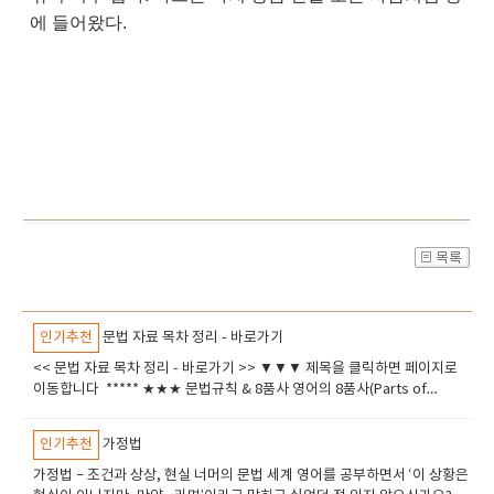
에 들어왔다.
인기추천
문법 자료 목차 정리 - 바로가기
<< 문법 자료 목차 정리 - 바로가기 >> ▼▼▼ 제목을 클릭하면 페이지로
이동합니다 ***** ​★★★ 문법규칙 & 8품사 영어의 8품사(Parts of
Speech) 완벽 정리​ 20가지 영어 문법 규칙 (20 Essential Grammar
Rules)​ 구, 절, 문장의 개념​ 영어 형용사(Adjective) 정리​ 준동사의 개념과
인기추천
가정법
뜻, 종류​ ***** ​★★★​ 관사 & 명사 (Articles & Nouns)영어 관사(A, An,
The)의 완벽한 이해와 활용법​명사(Noun) 정리​집합명사​ 추상명사의 특
가정법 – 조건과 상상, 현실 너머의 문법 세계 영어를 공부하면서 ‘이 상황은