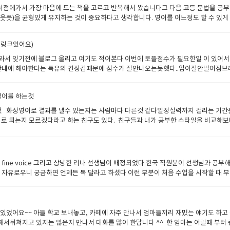
선생님께서 수업에 신경을 많이 써주셨고 차분히 수업에 들어갔어요.아이가 뭔가 헤맨
점에가서 가장 마음에 드는 책을 고르고 반복해서 봤습니다그 다음 고등 문법을 공부
생님과 아이가 1:1로 수업을하니 선생님은 아이의 성향을 잘 알고 계셨고 수업방향을
아웃풋)을 균형있게 유지하는 것이 중요하다고 생각합니다. 영어를 어느정도 할 수 있게
진도를 빼고 단어 외워오라고하고, 체점하고 바로 넘어갈텐데어느순간 진도를 못따
출력 모두 중요하며, 한쪽이 부족하면 영어 대화를 향상시키는 것은 어렵습니다. 사람은
게 아는 엄마가 티칭하는것 보다는 가르치는 스킬이 있으신 선생님이 해주시니 확실히
 결과적으로 영어 회화 능력이 향상됩니다.입력을 게을리하면 같은 표현으로만 대화를 
시는것도 봐왔고 제가 가르치는것도 할수 있겠다 싶어서 제가 집에서 지도를 했는데막
 링크있어요)
화상영어 학습의 효율이 좋아집니다. 저는 선생님께제가 좋아하는 테마를 말씀드렸고 그
엄마는 별로라고 (웃어야 할지 울어야할지 ㅋㅋ) 선생님이 보고 싶다고 졸라서 화상영어
장 학습에 적합하다는 것을 느꼈기 때문입니다. 수업전에 예습을 여러번 했었고 그 
 나와서 잊기전에 블로그 올리고 여기도 적어본다 이번에 토플점수가 필요한일 이 있
 사람 목소리를 내서 감정과 인토네이션을 넣어서 책을 읽어주고 아이랑 같이 발음하
어로 말하면 자신의 서투른 부분, 이해할 수 없는 문법 등을 알게 됩니다처음에는 알아
시간내에 해야한다는 특유의 긴장감때문에 점수가 잘안나오는듯햇다..입이잘안떨어짐브레
백해주고발음교정해주고 잘했다고 칭찬받고 그러니까 .. 아이가 잘 받아주고 더 좋아하
라도 실전에서 진짜 사용할 수 있는지 없는지 시험할 수 있습니다. 그리고 선생님께서
 북미쪽은 가격이 너무 쎄서 바로 패스.. 알아보니 필리핀쪽이 가성비가 좋다고 해서 
이 있었는데요..아이를 집중하게 하는 기술과 능숙한 테크닉이 있으신거 같아요선생님
을 할수도 있겠지만.. 선생님이 계시는것도 참 좋은것 같습니다선생님과 친해진것도 
입을 하고 신청 함. 공짜니깐ㅋㅋ 그중에서 잉글리싀700이 젤괜찮은거 같아서 간단하
가 알아서 챙겨서 공부하고 자립심과 자신감도 챙길수 있어서 좋은것 같아요. 추천합
습니다나를 도와 주시는 분이 있으니 계속 공부할수 있었던것 같습니다.처음에는 수업
영어를 하는것
 두명의 선생님과 해보았는데 다이엔선생님이 맘에 들어서 그분과 수업을 시작했다 
니다.아침에 일어나서 공부하고 짬짬히 반복해서 예습을 했고 선생님 만나서 정검하고
중요하게본다더라. 1대1수업이다보니 선생님이 내가원하는 방식으로 수업도 해주시고,
 화상영어로 결과를 낼수 있는지는 사람마다 다른것 같다일정실력까지 걸리는 기간은 
니다. 그래서 오랫동안 수강을 한것 같습니다. 처음에는 이것이 관계 대명사고 주어 뒤
났으면 이젠 말할 껀덕지만 있으면 말 할수 있게 됐음. 대만족. 그리고 첨삭도 해주셔
 별로 되는지 모르겠다라고 하는 친구도 있다. 친구들과 내가 공부한 스타일을 비교해
 영어를 무의식적으로 사용할 수 있는 상태로 바뀌게 됩니다. 초보자~중급 레벨 일
봤다고함. 영어에 대한자신감도 올라가고 영어 체급? 이 올라간 느낌이라고 해야하나. 대
어에서 화상영어를 한적이있다. 몇개월 하다가 좌절감이 와서 그만뒀다. 좌절감이 오는
루어 진것 같습니다. 이것이 중급~상급이 레벨 되면,영어를 듣고⇒영어로 이해하고⇒
는...학습 시간을 확보하는것이 어려웠고영어를 하려는 목적이 명확하지 않았다.그리고
 답은 없다고 생각합니다. 반복 훈련에서 능력이 강화됩니다.
 공부를 시작하면 갑자기 학습 시간을 많이 가질려고 욕심을 내기 쉽다. 나도 처음에 
도 해야하는데 여유롭게 쓸수 있는 시간 범위가 아니면, 매일매일 2시간을 확보하기 어
 fine voice 그리고 상냥한 리나 선생님이 배정되었다 한국 직원분이 선생님과 공
릴 가능성이 높다. 영어는 무엇보다도 꾸준히 하는것이 중요하기 때문에 중간에 그만두
 자유로우니 궁금하면 언제든 톡 달라고 하셨다 이런 부분이 처음 수업을 시작할 때 
즉... 좌절이 마중나오지 않게 무리를 하지 않는 범위에서 공부를 할 필요가 있다고 
 그리고 수업 방향 숙제의 양은 어느 정도 이런 이야기하다가 선생님이 칭찬을 과할 정
생각으로 공부를 하면 좌절이라는게 또 집앞에 찾아올수가 있다.일단...계획을 확실
수업은 교재를 위주로 해서 예측이 가능하기에 예습도 가능하고 내일 무슨 말을 해야지 
해외에서 몇달 살기 프로젝트를 해보고 싶었고 현지인과 대화를 해야 재밌겠다 싶어서
로 해주기도 하였다. 선생님이 친절하고 수업도 2분 정도 미리 준비하고 있는 모습이
일상회화가 입에서 자동으로 나올수 있게끔 선생님과 주고받고 매일매일 연습했다. 영
 들었는데잉글리시 700 선생님은 아주 근면했고 자기관리를 잘하는듯하였다 알고 보
있었어요~~ 아들 학교 보내놓고, 카페에 자주 만나서 엄마들끼리 재밌는 얘기도 하
 생기니까 기분이 좋았다. 해외로 가서 새로운 도전거리를 즐겨야 겠다는 생각을 하니
되었다. 내가 사정이 생겨 수업을 못할 경우는 홈페이지에서 연기 신청을 내가 스스로
비해서뒤쳐지고 있지는 않은지 만나서 대화를 많이 한답니다 ^^ 한 엄마는 어릴때 부터
간이 마치 이미 해외에 가있는 기분인냥 착각이 드는 느낌도 있었다 잉글리쉬700에서