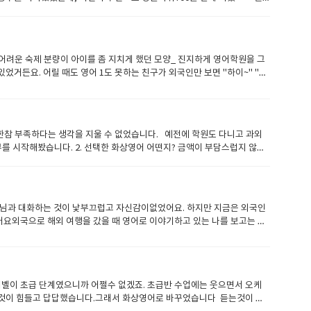
수업 스타일이 맞지 않을 경우 부담 없이 강사를 변경할 수 있어서 좋았
음을 꼼꼼하게 수정해 주셔서 복습할 때도 많은 도움이 되었습니다. 단순히
 교재 위주의 수업만 진행되었다면 금방 지루해졌을 텐데, 날씨 이야기나
소한 질문을 해도 항상 친절하게 설명해 주셔서 영어에 대한 자신감을 키
어려운 숙제 분량이 아이를 좀 지치게 했던 모양_ 진지하게 영어학원을 그
공부할 때도 활용하기 좋았습니다. 현재 저는 일반 회화 과정을 수강하고 있
거든요. 어릴 때도 영어 1도 못하는 친구가 외국인만 보면 "하이~" "굿
단한 대화 정도는 자연스럽게 이어갈 수 있게 되었습니다. 영어는 단기간에
면 좋겠다고 생각했거든요. (사실 에미는 이론만 배워서 토익점수는 있어
하는 모습을 느낄 수 있었습니다. 특히 정기 레벨테스트를 통해 실력 향상
론 시작하기 전에도 고민했던 부분들은 있어요. 과연, 수업이 될까?ㅎㅎ
를 시작할까 말까 고민하고 계신 분들이 있다면 너무 망설이지 마시고 한번
화상영어를 시작하는게 맞나? 조금 가르치고 해야되나? 이런 고민을 하다
리쉬700과 함께 꾸준히 영어 공부를 이어가면서 더 자연스럽게 영어로 대화
는 수업을 선택해서 수업을 들을 수 있어요. ​ 서윤이는 잉글리쉬포 비기너
 한참 부족하다는 생각을 지울 수 없었습니다. ​ 예전에 학원도 다니고 과외
직업, 집에 관한 소개 등_ 어렵지 않은 주제들로 이야기 나눌 수 있어
를 시작해봤습니다. 2. 선택한 화상영어 어떤지? 금액이 부담스럽지 않으
린 발음은 다시 고쳐주시기도 하고요. 아이가 본문 스크립트에 실제 친구 내
 우선 잉글리쉬700은 주식회사 정성교육에서 운영하기 때문에 입금계좌는 정
단어를 읽어보기도 하고, 그러면 조금 더 자신감있게 수업에 참여하는거 같
천으로 사이트를 보다가 서칭하면서 선택할수 있습니다잉글리쉬700 홈페
는 노력도 보이고요. ​ 처음에는 엄마가 옆에 앉아있으면 좋겠다고 했다
고 필요하다면 교체할 수 있는 점도 있습니다 얼굴을 보면서 수업하는 화상
, 가족 한명을 소개하는걸로 연습을 해봤거든요?!ㅎㅎ 그런데 선생님이 친
의 표정이나 몸짓이 큰 위안이 되었습니다. 그리고 더 빨리 친숙해져서 수
 ​​ 이렇게 꾸준히 하다보면 가랑비에 옷젖듯 꾸준히 쌓이겠지요_ 무엇보다 아이가
님과 대화하는 것이 낯부끄럽고 자신감이없었어요. 하지만 지금은 외국인
하는 부분을 말하면 답해 주시니 수업연기나 교재나 선생님 부분 등등 여
어요외국으로 해외 여행을 갔을 때 영어로 이야기하고 있는 나를 보고는 실
업을 진행하셨고, 또 다른 선생님은 회화에 무게를 둔 자유로운 대화 수업
람이 이야기를 걸면 어떻하기 하고 혼자 끙끙앓았어요수능 토익 위주로 영
선생님과의 수업각 선생님마다 발음이나 진행 방식에 약간씩 차이가 있었지
 말해야 한다는 강박관념 같은것에 매여 있어서 말하기가 두려웠던 것 같아
서 크게 부끄러워 하지 않게 되었습니다. 철판을 깔고 수다를 많이 떨었습
신것 같아요. 수능과 토익을 공부할때는 공부를 하면 할수록 멀게만 느껴지
월은 제 영어 실력을 점검해볼 수 있는 좋은 기회였습니다. 초보자라서 느낄
같은 느낌이었어요. 예전에 외국인을 만났을 때 um...ummm 만 반복
 수업 할까 말까 고민하고 계신 분들께 제 경험이 조금이나마 도움이 되길
 레벨이 초급 단계였으니까 어쩔수 없겠죠. 초급반 수업에는 웃으면서 오케
요. 이전에는 외국인 손님이 오면 다른직원이 응대하겠지 하면서..어떻게
에게 맞는 스타일의 선생님을 말하면 안내받을수 있고 필요하다면 교체할 수
다는것이 힘들고 답답했습니다.그래서 화상영어로 바꾸었습니다 듣는것이 힘
보고, 대화를 즐기는 나를 볼 수 있어서 너무나 즐거웠어요. 아마 영어스피킹
 줄어들었습니다. 특히 초보자레벨인 제게는 선생님의 표정이나 몸짓이 큰