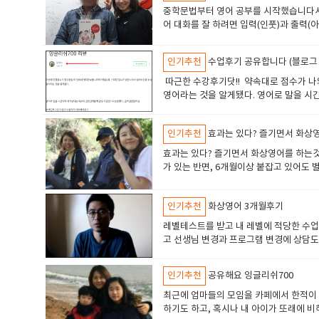
요. 그래서 아이가 못따라갈 수 있어서 
​중학문법부터 영어 공부를 시작했습니다서
충 자료로도 수업을 보조해 주셨어요. 선
어 대화를 잘 하려면 입력(인풋)과 출력(
이렇게 꼼꼼하게는 수업을 못했을것같아요
다. 영어를 향상시키기 위해서는 입력과 
히 느껴졌어요. 게다가 영어를 어정쩡하
늘어나고, 표현의 폭이 넓어지기 때문에,
몇주 정도 수강을 중단했었거든요선생님 하
인기추천
수업후기 공유합니다 (블로그
을 알았습니다.출력도 균형있게 함으로써 
무 힘들었어요.. 결국은.. 우리 아이가 
중에서도 높은 동기 부여가 된 상태가 가
​ 따근한 수강후기닷!! 약속대로 점수가
만 선생님 수업과 느낌이 달라요.선생님이
하지 못하는 부분을 알 수 있었습니다.영
영어라는 것을 알게됐다. 영어로 말을 
속에서 리액션 해주고 웃고 표현하고 피드
즉..말로 출력하면서.. 익숙한 영문법이
좋을것같아 원어민화상영어를 알아보게됐다.
게 된것 같네요 선생님 특유의 교육 방법
오면 검토해 주셨습니다 제가 혼자서 독학
수업을 무료로 제공하길래 3군데 정도 가
이 노력해주셨어요오래 공부하다보니 아이
부분을 챙겨주시니까 마음적으로도 든든했
인기추천
효과는 있다? 즐기면서 화상
생님 발음이 젤 좋았다. 그리고 수업도
해 버리니 영어가 자연스럽게 삶이 되었습
데 토플 스피킹은 인토네이션과 발음을 
효과는 있다? 즐기면서 화상영어를 하는것
얻고 말을 주고 받는것은 기분 좋은 일입
다. 원래는 스피킹에서 어버버 하다가 끝
가 있는 반면, 6개월이상 붙잡고 있어도
수 있지만.. 공부를 여러번 반복하게되면
이됐음. 필리핀어학원에서 토플수업 많이 해
을 알았다. 나는 과거에 유명업체 ㅁ0영
영어로 고치고⇒영어로 답하는 순으로 이
로그 (naver.com)​
았다.ㅁ0영어를 하다가 좌절감이 온 이유
려면 여러 번 계속해서 해보는 것 외에는
인기추천
화상영어 3개월후기
내가 왜 이러고있나 좌절감이 왔다. 영어
것은 좋은 일이지만, 생활 속에서 다른 일
​레벨테스트를 받고 내 레벨에 적당한 수업
뭐고 모르겠다 라면서~ 통째로 포기해 버
고 선생님 변경과 프로그램 변경에 상담도
매일매일 하려고 하는 태도를 가지면 좋다
들었다 첫 수업은 내 소개와 선생님 소개
젠가는 영어가 필요할때가 있을꺼야 라는 
콘텐츠 소개를 하고 마친 기억이 있다. 
유튜브를 보다가 갑자기 목표가 생겼다. 
인기추천
공유해요 잉글리쉬700
게 다르게 표현해 주었고 간한 한국 단어
아드는? 삶을 살아보고 싶었다. 그래서 
로 나태하고 약속 안 지킨다는 말을 많이
최근에 엄마들의 모임을 카페에서 한적이 
고 사람과 소통해야겠다는 구체적인 목표가
나 프로그램 관리가 엄격하다는 것을알게 
하기도 하고, 혹시나 내 아이가 또래에 
기 위한 프로젝트를 하는것 같았고 수업시