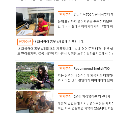
끝에 옮기게 되었습니다. 결과적으로는 정말 만족스러운 선택이었다고 생
고, 무엇보다 선생님들의 수업 실력이 뛰어났습니다. 수업이 끝날 때마다
수업 시간에만 배우고 끝나는 것이 아니라 스스로 공부할 수 있도록 방향
인기추천
잉글리쉬700 우선시작부터 
일상생활, 주말 계획 등 다양한 주제로 자연스럽게 프리토킹을 이끌어 주
​올해 초반까지 영어학원을 꾸준히 다녔던
우는 데 큰 도움이 되었습니다. 홈페이지에서 제공하는 무료 온라인 학습
만 다니고 싶다고 이야기하기에 그렇게 하자
는데, 실제 생활에서 바로 사용할 수 있는 표현들을 많이 배울 수 있어
바이~씨유~"를 외치던 아이였던터라 ㅎ
실력이 늘기보다는 꾸준함이 가장 중요한 공부인 것 같습니다. 말은 쉽지
도 외국인만 보면 꿀먹은 벙어리가 되는터
정도를 객관적으로 확인할 수 있다는 점도 큰 장점입니다. 점수가 조금씩
ㅎㅎㅎㅎ 였습니다. 뭘 말을 할줄 알아야
인기추천
내 화상영어 공부 6개월째 기록입니다.
도전해 보셨으면 좋겠습니다. 저 역시 처음에는 걱정이 많았지만, 지금은 
가,일단 시작해보자!했는데 결과는 일단 
할 수 있는 날을 기대하고 있습니다.
​내 화상영어 공부 6개월 째의 기록입니다. 1. 내 영어 도전 배경 -우
수업을 듣는 중, 교재파일이 pdf파일로 
도 받아봤지만, 결국 시간이 지나면서 잊혀진 느낌이랄까요? 그래서 이번
요. 수업구성은요. 예를 들어 친구에 관
면서도 꾸준히 다닐 수 있을 만큼 적당했습니다. 특히 6개월, 1년 등
용으로 바꿔서 만들고 읽어보기도 합니다.
성교육으로 뜬다 선생님 선택 해볼까?잉글리쉬700은 필리핀어학연수
아요. 여러번 진행해보니 변화들도 생겼어
이지에서 선생님들의 프로필과 소개 영상을 확인할 수 있습니다. 일단은.
인기추천
Recommend English700
가, (도움이 필요할까봐 ㅎㅎ) 이제는 나
통화 영상 영어로 고름전화영어와는 달리, 실시간으로 얼굴을 보며 수업
구 2명 소개하라고 하니까, 당황하지 않고 "
저는 성격이 내성적이라 외국인과 대화하
업에 집중할수 있었습니다 궁금한건 상담.카톡이나 전화 ,메일로 친절하
화상영어수업은 공부한다고 생각하지 않는
과 거리낌 없이 편안하게 이야기하게 됐어
러가지 물어보면 해결해줍니다. 3. 수업 어떻게?지금까지 두명의 선생
력이 늘었구나를 실감했어요. 예전엔 바디
을 진행하셨습니다. 원하는 방향이나 숙제의 양 기타 프리젠테이션 추가
어 공부를 해왔기때문에 스피킹은 아예 못
만, 전체적으로는 만족합니다. 무엇보다 꾸준한 수업 참여가 중요하다는 
요. 그런데 잉글리쉬700 화상영어를 하
인기추천
2년간 화상영어를 하고나서
니다 5. 앞으로의 계획 20분동안 하는것만 했는데 앞으로는 시간이 조금
는 영어였어요.회화를 배우니 다른 느낌이 
수 있는 불안감과 부담도 있었지만, 덕분에 큰 어려움 없이 진행되었습니
​레벨이 낮았을때 기억 : 영어문장을 캐
했었는데, 잉글리쉬700에서 공부하고 나
바랍니다.선생님 선택 해볼까?잉글리쉬700 홈페이지에서 선생님들의 프
이만 자주 연발했던 기억이 있습니다. 
든 피할 방법을 찾거나, 시선을 피했어요.
있는 점도 있습니다 얼굴을 보면서 수업하는 화상 통화 영상 영어로 고