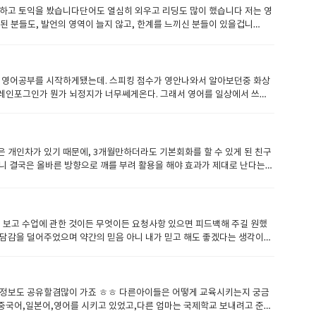
다 싶으면 선생님이 완급 조절을 해주시더라구요그에 따라 숙제도 내주고 보
하고 토익을 봤습니다단어도 열심히 외우고 리딩도 많이 했습니다 저는 영
 조절하고 잘이끌어 주셨어요. 오프라인 학원에서 만약에 단체 수업을 했다면
 된 분들도, 발언의 영역이 늘지 않고, 한계를 느끼신 분들이 있을겁니
라가면 아이가 버거울수 있잖아요?화상영어 수업의 장점이 여기에서 확실
 입력한 것만 출력할 수 있습니다. 인풋을 해주면 사용할 수 있는 어휘가
 진도나가는것도 다르고 아이의 흥미도 달랐어요. 제가 화상수업을 하다가
할 수 밖에 없습니다.영어 회화를 습득하기 위해서는 입력이 중요하다는 것
상 해보니...에너지가 엄청나게 들고 제대로 수업한다는게 생각보다 너
 분야 자료로 공부를 했습니다학습에서 '동기 부여'는 매우 중요하며, 그
로 다시 돌아왔어요. 집에서 mp3 음원 파일 들으면서 진행시켜 볼수도 있지
부분을 거의 외우듯이 말하고 교정을 받았습니다선생님께 말하면서 내가 발음
어서 영어공부를 시작하게됐는데. 스피킹 점수가 영안나와서 알아보던중 화상
고 호흡맞추고 하는것이 더 좋은 느낌이 들었어요주고받는 언어인데 대화
차릴 수 없었던 실수도 목소리로 내보내 보면서, 실수를 깨닫기 쉬워집니다.
인포그인가 뭔가 뇌정지가 너무쎄게온다. ​그래서 영어를 일상에서 쓰면
는것 같아요. 결국은 아이가 좋다고 하니 계속 잉글리쉬700으로 공부하
 제가 잘 못하는 부분을 체크해서 설명해주시고숙제를 내주시고 라이팅도 해
알아보니 꽤 많은 회사들이 나왔다. 대부분 무료수업? 레벨 테스트 겸 첫
 성격이 참 좋으시고 발음이 좋으신점이 장점이셨고아이가 잘할수 있게 많
즐겁고. 공부에 대한 동기부여를 해주시고 뒤에서 밀어주시고 제가 못하는
게 수업을 신청하여 시작햇다. 가격이 부담이 안되서 좋았음.무엇보다 선
니다.
을 빠지고 싶고 하기 싫을때가 있었는데 꾸준히 공부하는 루틴으로 정박
수업준비도 미리해오시고 토플을 가르친 경력도 있으셔서 많이배웠다몰랐는
 숙제를 했습니다.언어로 의사소통을 할 수 있고, 그리고 상대방의 공감을
 친구랑 말하듯이 계속 영어로 대화하니 영어 울렁증도 약간 고쳐진거 같
개인차가 있기 때문에, 3개월만하더라도 기본회화를 할 수 있게 된 친구
에 동사가 와야한다..와 같이 문법을 확인하면서 의식적으로 영어를 공부할
서 라이팅도 도움많아됐고. 선생님이 토플 모의고사도 준비해주셔서 도움 많
보니 결국은 올바른 방향으로 깨를 부려 활용을 해야 효과가 제대로 난다는것
 때에는,영어로 듣고⇒한국어로 번역해서 이해하고⇒한국어로 답을 생각해서
만족이다. ​하튼 잉글리쉬 700 추천함​ 잉글리쉬700 리뷰 : 네이버 블
 이유가 뭔지 분석을 해놓아야 앞으로 도움이 될것 같아서 골똘히 고민해보
영어로 답을 생각해서⇒영어로 답하는 것이 가능해 집니다이 능력치를 올리
 목표가없으니 목적에 맞는 수업을 받지 못했다.그래서 돈은 쓰고 있는데
마음을 먹고 하루 2시간씩 꼭 공부해야지~라고 계획을 잡았다.물론 결심하는
려웠다. 그러다가 공부를 하루 이틀 빠지게 되면.. 에라이 피곤하다 공부고
부해 보고 수업에 관한 것이든 무엇이든 요청사항 있으면 피드백해 주길 원했
면 효과가 나오기 어렵다. 그래서 매일 30분 정도만이라도 시간을 잡고
부담감을 덜어주었으며 약간의 믿음 아니 내가 믿고 해도 좋겠다는 생각이
본다 그리고 영어공부를 할때 막연하게 다른사람들도 하니까 나도 해야지 언
도로 잘해주셔서 약간 들뜬 상태에서 공부를 했다. 그리고 교재에 대한 기본
히 세우는것이 중요하다고 본다. 처음 영어공부를 할때에는 목표가 없었는데
하면서 작문도 했다 잘 알아듣지 못하는 부분은 다시 물어보면 알아듣기 쉽
 이쪽으로 목표를 잡았다. 일상회화를 가능한 자연스럽게 해서 현지인과 녹
 나도 좀 더 열심히 공부해야겠다는 생각을 고취시켰다필리핀 선생님들은 게
어공부를 시험점수따기나 레벨상승이 목표가 아니고...대화매체로서 사용하
니 필리핀 유명 어학원에서 직영으로 운영하는 서비스다 보니 선생님 관리
고 정보도 공유할겸많이 가죠 ㅎㅎ 다른아이들은 어떻게 교육시키는지 궁금
 공부하는 시간이 즐거웠다. 공부라기 보다는 뭔가.. 새로운 친구를 만들
 할 수 있는 장치가 있고교재도 자체 교재라서 비용이 발생하지 않는 점이
 중국어,일본어,영어를 시키고 있었고,다른 엄마는 국제학교 보내려고 준비
 화상영어를 하고 보니 지금은 나의 의견을 영어로 실컷 말할수 있게 되었