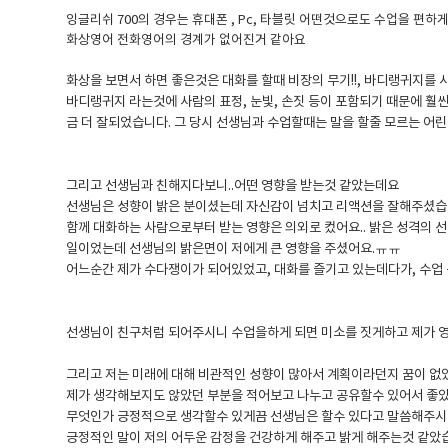
잉글리쉬 700의 경우는 휴대폰 , Pc, 타블릿 어떤것으로도 수업을 편하
화상영어 전화영어의 경계가 없어진거 같아요
화상을 보면서 하면 좋은것은 대화를 할때 비장의 무기!!, 바디랭귀지를 
바디랭귀지 라는것에 사람의 표정, 눈빛, 손짓 등이 포함되기 때문에 훨
금 더 잘되었습니다. 그 당시 선생님과 수업할때는 말을 할줄 모르는 어
그리고 선생님과 친해지다보니..어떤 영향을 받는것 같았는데요
선생님은 성향이 밝은 분이셨는데 자신감이 넘치고 리액션을 잘해주셨
함께 대화하는 사람으로부터 받는 영향은 의외로 컸어요.. 밝은 성격의 
일이었는데 선생님의 밝은면이 저에게 큰 영향을 주셨어요.ㅠㅠ
어느순간 제가 수다쟁이가 되어있었고, 대화를 즐기고 있는데다가, 수업 
선생님이 친구처럼 되어주시니 수업을하게 되면 미소를 짓게하고 제가 
그리고 저는 미래에 대해 비관적인 성향이 많아서 계획이라던지 꿈이 없
제가 생각해보지도 않았던 부분을 적어보고 나누고 공유할수 있어서 좋
무엇인가 긍정적으로 생각할수 있게끔 선생님은 할수 있다고 말씀해주시
긍정적인 말이 저의 어두운 감정을 건강하게 해주고 밝게 해주는것 같았