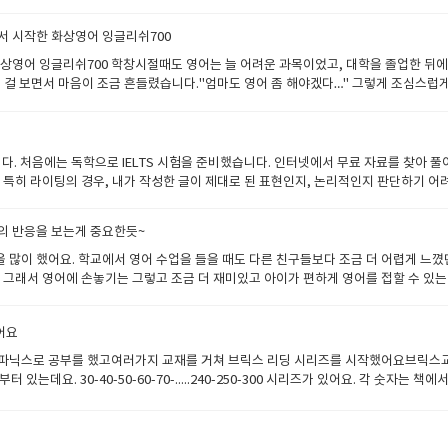
을 하면 교재를 같이보고 선생님 얼굴을 보면서 대화를 하게 되니 숨통이 트이는것 같았
 화상영어는 3년동안 하고 있는데요솔직하게 말하면 귀찮아서 하기 싫을 때가 있었어요.
니다 궁금한건 상담.카톡이나 전화 ,메일로 친절하게 문의 사항을 해결해주시니까 필요
영어 전화영어의 경계가 없어진거 같아요 화상을 보면서 하면 좋은것은 대화를 할때 
으로 선생님과의 대화시간을 늘렸습니다. 영어를 공부가 아닌 커뮤니케이션이라고 생각
해줍니다. 3. 수업 어떻게?지금까지 두명의 선생님과 수업해보았는데수업 방식은 다양
서 시작한 화상영어 잉글리쉬700
되기 때문에 훨씬 대화가 수월했고 정확도가 조금더 올라가니까 받아들이기가 좋았습니다
이 더 많이 오는 지역으로 지원을 했어요. 현실에 대면해야 하는 상황을 만들어 동
원하는 방향이나 숙제의 양 기타 프리젠테이션 추가 수업등은 상담선생님에게 요청하거나
선생님과 수업할때는 말을 할줄 모르는 어린 아이가 된것 같아서 수업할때 느낌이 웃겼
 공부자세가 몸에 베었었는데, 지금은 성장하는 모습을 직접 즐기면서 공부를 하니 재
화상영어 잉글리쉬700 학창시절때도 영어는 늘 어려운 과목이었고, 대학을 졸업한 뒤
합니다. 무엇보다 꾸준한 수업 참여가 중요하다는 것을 깨달았습니다. 처음에는 난해한
치고 리액션을 잘해주셨습니다함께 대화하는 사람으로부터 받는 영향은 의외로 컸어요.
는 곳이라고 생각해요
 걸 보면서 마음이 조금 흔들렸습니다."엄마도 영어 좀 해야겠다…" 그렇게 조심스럽게
획20분동안 하는것만 했는데앞으로는 시간이 조금 더 여유로운 40분 수업으로 변경해보
 배울수 있는것 같았습니다. 제가 내성적이고 자존감이 없는 스타일이었는데 선생님의
 분들이 있을까 싶어서 용기 내어 써봅니다. 영어, 아이를 위한 공부가 나를 위한 공부가
담도 있었지만, 덕분에 큰 어려움 없이 진행되었습니다. 앞으로도 꾸준한 공부를 통해 
분위기를 띄운다던지, 웃고 있는 사람이 되었습니다.^0^ 선생님이 친구처럼 되어주시
었고, 큰 계획도 없었고요. 그냥, 아이와 눈을 맞추며 마음을 전해보고 싶었어요.바쁜 하
성향이 많아서 계획이라던지 꿈이 없었어요. 선생님이 저에게 꿈이 뭐냐고 물어보시고
조심스러웠어요. 성격이 I형이라서 그런가봐요. 제 발음이 이상하진 않을까, 너무 느린
니다. 무엇인가 긍정적으로 생각할수 있게끔 선생님은 할수 있다고 말씀해주시고 구체
주셨어요. 교재가 있긴 하지만, 꼭 교재만 따라가는 느낌은 아니었어요. 제 상황에 맞
다. 처음에는 독학으로 IELTS 시험을 준비했습니다. 인터넷에서 무료 자료를 찾아 
니다. 게다가 칭찬을 많이 해주셔서 자포자기 하지않게 저를 움직일수 있게 해주셨고,
. 무엇보다 좋았던 건, 선생님이 늘 웃는 얼굴로 저를 맞이해주셨다는 점이에요. 어른
 특히 라이팅의 경우, 내가 작성한 글이 제대로 된 표현인지, 논리적인지 판단하기 
다잘했다매일매일이 새롭다오늘도 멋진 하루가 기다리고 있다고맙고 감사하다.등등..
다리기보다, 함께 말하고 싶어졌어요아이에게 영어를 해보라고만 할 게 아니라, 저도 
니다. 학원에서는 문제 유형을 분석하고, 효과적인 문제 풀이 방법을 알려주었으며, 실
다가 저는 어느 순간 영어에 대한 자신감을 가질수 있을 뿐만 아니라나자신을 불신하
캡쳐에요 ​요즘은 아이가 영어책을 읽거나 유튜브에서 영어 노래를 따라 부를 때, 제가
업을 들으며 부족한 점을 보완할 수는 있었지만, 여전히 저만의 약점을 집중적으로 개선
것이 아니고커뮤니케이션 위주의 수업을 계속 했어요시간이 지나면서 우리(선생님과 나)
의 반응을 보는게 중요한듯~
, 그래서 더 오래 가고 싶은지금도 여전히 영어는 쉽지 않아요. 문장이 길어지면 머리가
서 스피킹 실력을 많이 올려줄수 있었습니다. 또한, 라이팅 글도 제출하면 선생님이 
자유로와서 수업을 아낌없이 다받을수 있었구요첨삭서비스도 제공이 되어서 게시판에서 
말이 한 문장이라도 더 늘어나는 게, 제겐 제일 큰 동기부여예요 ​<<엄마가 먼저 말 걸어
 눈에 띄게 향상되었습니다. 스피킹에서는 유창성이 좋아졌고, 다양한 질문에 대답하는
많이 했어요. 학교에서 영어 수업을 들을 때도 다른 친구들보다 조금 더 어렵게 느꼈던
달을 수 있어서 기뻐요. (한국어로 커뮤니케이션을 못해서 조용한 성격이었는데 영어로
서 적어봤어요. 저도 여전히 공부 중이지만, 아이에게 “영어로도” 다정한 말을 건네는
Writing Task 문제를 함께 토론하면서 스피킹, 라이팅 점수도 많이 올랐습니다초반에 작성한 
 그래서 영어에 손놓기는 그렇고 조금 더 재미있고 아이가 편하게 영어를 접할 수 있는 
 실력이 오른것에도 만족합니다. 포기하지 않고 끝까지 노력하면 좋은 날이 온다는것
같이공부하자고 이야기중에요 비용도 부담스럽지 않고 좋습니다^^
re complicated. In my opinion, technology has both positive and negat
로운 것에 대한 도전도 두려워하지 않았어요. 처음 수업을 할 때는 당연히 긴장했지만
egative effects"라는 표현이 너무 광범위함구체적인 예시를 들어 논리를 강화할 필요가 있음
서 자연스럽게 대화를 이끌어갔어요. 아이가 좋아하는 주제에 대해 영어로 이야기를 
어요
ates our daily lives, I firmly believe that its advantages outweigh its draw
지기 시작했어요. 선생님이 주는 피드백도 긍정적이었고, 조금씩 영어로 문장을 만드는
 challenges."피드백을 받으며 제 논리 전개 방식과 문장 표현을 더욱 정교하게 다듬을 수 
 과정이라는 것을 가르쳐주셨어요. 이런 격려 덕분에 아이는 더 용기를 내서 영어로 
파닉스로 공부를 했고여러가지 교재를 거쳐 브릭스 리딩 시리즈를 시작했어요브릭스교
과정이 큰 도움이 되었습니다. IELTS를 준비하는 분들도 효율적인 학습 방법을 찾아
 다른 사람과 소통할 수 있는 도구라는 것을 깨달았어요. 영어를 통해 선생님과 새로
있는데요. 30-40-50-60-70-.....240-250-300 시리즈가 있어요. 각 숫
이됩니다.
본영어문장에 익숙해질수 있도록 만들어져있어요. 기초단계에서 알아야하는 기본문장을 익혀
대로 밟고 가도 괜찮긴 한데.저는 아이에게 맞춰주는 방식으로 책을 선별해서 공부했어
 다해보는게 좋을것 같아서 전부 배워보자고했고 선생님과 꼼꼼하게 공부했어요 공부하