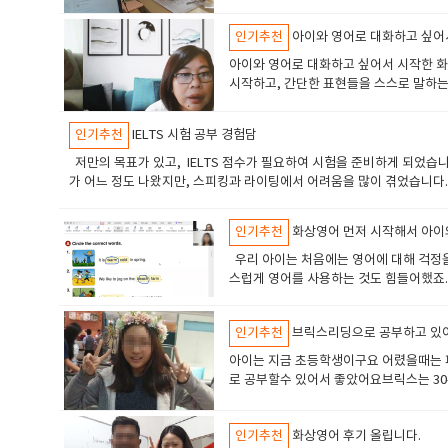
들어 화상영어로 바꿨는데요. 화상으로 수업
에 자신감이 생겨서 그런 것 같아요. 제가
위안이 되었습니다. 그리고 더 빨리 친숙해져서 수업에 집중할수 있었습
업을 편하게 할수 있어서 좋았습니다.화상
싶고, 귀찮아지잖아요? 그럴때 오히려 역
해 주시니 수업연기나 교재나 선생님 부분 등등 여러가지 물어보면 해결
인기추천
아이와 영어로 대화하고 싶어
에 사람의 표정, 눈빛, 손짓 등이 포함
했어요. 그리고 아르바이트를 외국인 손님
른 선생님은 회화에 무게를 둔 자유로운 대화 수업을 진행하셨습니다. 
대화가 조금 더 잘되었습니다. 그 당시 
보면 뿌듯해요. 학창시절 때 성적을 위한
​아이와 영어로 대화하고 싶어서 시작한 
마다 발음이나 진행 방식에 약간씩 차이가 있었지만, 전체적으로는 만족
님은 성향이 밝은 분이셨는데 자신감이 넘
고, 원하는 실력을 반드시 얻어갈 수 있
시작하고, 간단한 표현들을 스스로 말하는
않게 되었습니다. 철판을 깔고 수다를 많이 떨었습니다 5. 앞으로의 계
방식을 얻을 수 있고, 그 사람의 장점을
는 성격은 아닌데, 비슷한 생각을 하고 계신
해볼 수 있는 좋은 기회였습니다. 초보자라서 느낄 수 있는 불안감과 부
었고, 대화를 즐기고 있는데다가, 수업 
받고 싶어서 시작했어요. 복잡한 목표도 없
고 계신 분들께 제 경험이 조금이나마 도움이 되길 바랍니다.​ ​
다 그리고 저는 미래에 대해 비관적인 
인기추천
IELTS 시험 공부 경험담
켜는 것도 어색하고, 선생님과의 대화도 
적어보고 나누고 공유할수 있어서 좋았습
참 말이 없을 때도 끌어주고 말하는걸 도와
저만의 목표가 있고, IELTS 점수가 필요하여 시험을 준비하게 되었습니
을 건강하게 해주고 밝게 해주는것 같았습
는 데서 점점 자신감이 붙기 시작했습니다
가 어느 정도 나왔지만, 스피킹과 라이팅에서 어려움을 많이 겪었습니다.
지가 된다함께 노력하자하면된다모두 잘된
는 게 참 감사했어요. 아이가 말하길 기
다. 독학으로는 한계가 있다고 판단하여 IELTS 전문 학원에 등록했습
모르겠지만 귀가 열리는것 같았어요.그러
지금은 3개월이 지났어요 아래는 결재인증 
의 시스템상 개개인의 약점을 세부적으로 보완해 주기는 어려웠습니다. 수
를 시험을 치기 위한 평가 기준으로 쓰는
인기추천
화상영어 먼저 시작해서 아이
하고 저도 괜히 뿌듯해집니다. 조용한 변화
쉬700 화상영어를 시작했습니다. 화상영어를 통해 전문선생님과 대화하면
꺄~호 그리고 내가 바쁠때 수업연기가 
고 계속하고 싶어요. 아이와 나눌 수 있는 
글을 쓸 수 있었습니다. 실제로 저는 화상영어를 꾸준히 하면서 점수가
우리 아이는 처음에는 영어에 대해 걱정을 
이션을 통한 인간관계의 중요한 부분을 깨
이고 계신 분께 조용히 말을 걸어보고 싶어
삭을 받으며 논리적인 글을 쓰는 방법을 익히게 되었습니다. 예를 들어, IELTS 
스럽게 영어를 사용하는 것도 힘들어했죠.
자존감, 자신감 부분에서도 만족하고 영어
덕분에 자라고 있는 것 같아요. 남편도 
makes life easier, while others think it has made life mo
발하고 친구들과 잘 어울리는 성격이라 새
리고 있습니다요~ ㅋㅋ
론이 너무 일반적이며 명확한 입장을 제시하지 않음"both positive and n
선생님은 아이의 관심사에 대해 이야기하면
인기추천
브릭스리딩으로 공부하고 있
revolutionized the way we live. While some argue that it complic
이 진행될수록 아이는 영어에 자신감을 가
convenience and efficiency despite some minor
말해주면서, 실수하는 것이 오히려 배움의
아이는 지금 초등학생이구요 어렸을때는 
니다. 화상영어 1:1 시스템 안에서 디테일하게 나의 약점을 다듬어가는 
우리 아이는 영어가 단순히 학습이 아니라
로 공부할수 있어서 좋았어요브릭스는 30부터 
니다! ​
가 더욱 커졌어요. ​​ 여러모로 많은 도움
요, 브릭스리딩 30은 파닉스를 마치고 기
3권씩 준비되어 있어요 모든 단계를 순서
인기추천
화상영어 후기 올립니다.
정도 넘어가면서 공부할때는 1.2.3권을