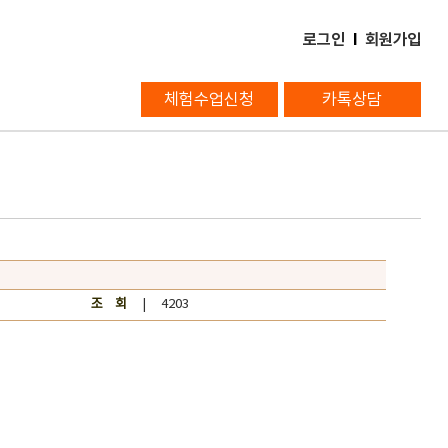
로그인
l
회원가입
체험수업신청
카톡상담
조 회
| 4203