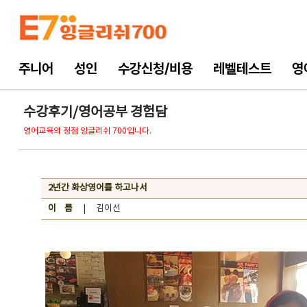
주니어
성인
수강신청/비용
레벨테스트
영
수강후기/영어공부 경험담
영어교육의 정점 잉글리쉬 700입니다.
2년간 화상영어를 하고나서
이 름
| 김이선