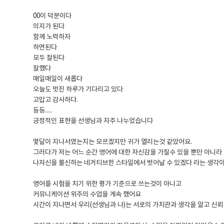
00이 덕분이다
의지가 된다
함께 노력하자
하면된다
모두 잘된다
잘했다
매일매일이 새롭다
오늘도 멋진 하루가 기다리고 있다
고맙고 감사하다.
등등.....
긍정적인 표현을 선생님과 자주 나누었습니다
몇달이 지나서였는지는 모르겠지만 귀가 열리는것 같았어요.
그러다가 저는 어느 순간 영어에 대한 자신감을 가질수 있을 뿐만 아니라
나자신을 불신하는 네거티브한 스타일에서 벗어날 수 있겠다 라는 생각
영어를 시험을 치기 위한 평가 기준으로 쓰는것이 아니고
커뮤니케이션 위주의 수업을 계속 했어요
시간이 지나면서 우리(선생님과 나)는 서로의 가치관과 생각을 알고 신뢰 