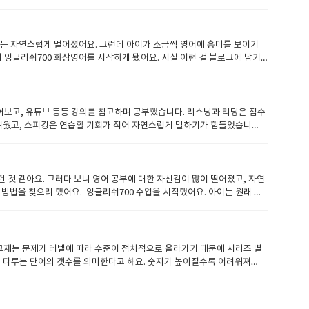
습니다 잉글리쉬 700의 경우는 휴대폰 , Pc, 타블릿 어떤것으로도 수
 아무래도 집에 있다 보면 눕고 싶고, 복습하기 싫고, 머리쓰기 싫고. 쉬고
할때 문의하면 되었습니다. 상담원 연락을 통해 원하는 부분을 말하면 답
비장의 무기!!, 바디랭귀지를 사용할수 있습니다. 하하하바디랭귀지 라는것
하며, 다양한 주제로 친구와 수다를 떠는 듯이 대화를 해가면서 극복하려
했습니다. 어떤 선생님은 타이트하게 교재 중심 수업을 진행하셨고, 또 다
. 그리고 내가 표현하고자 하는 말을 몸짓 동작을 섞어서 전달할수 있으니
기부여를 해야겠다고 생각했어요 지금은 진짜 실력향상이 되어있는 제 모습을
 게시판에 글을 적어주면 적용을 받습니다. 4. 선생님과의 수업각 선생님
어요. 그리고 선생님과 친해지다보니..어떤 영향을 받는것 같았는데요선생
밌어요.잉글리쉬700은 정말 얼마나하느냐에 따라 영어 성장의 폭이 달라지
에는 자연스럽게 멀어졌어요. 그런데 아이가 조금씩 영어에 흥미를 보이기
 발음이나 억양이 신경 쓰였지만, 점차 익숙해지면서 크게 부끄러워 하지
. 밝은 성격의 선생님과 커뮤니케이션을 하면 나에게 없는 새로운 사고
 잉글리쉬700 화상영어를 시작하게 됐어요. 사실 이런 걸 블로그에 남기
고 싶다는 생각이 듭니다. 결과적으로 이번 6개월은 제 영어 실력을 점검
 밝은면이 저에게 큰 영향을 주셨어요.ㅠㅠ어느순간 제가 수다쟁이가 되어있
 되었어요처음에는 그냥 아이와 “good morning” 같은 인사라도 주고
내 영어 실력을 더더더 올려줄 계획입니다, 화상영어 수업 할까 말까 고민하
니 수업을하게 되면 미소를 짓게하고 제가 영어를 즐긴다는 느낌이 들었습니
루 중 20분 정도는 저를 위한 시간으로 딱 좋더라고요. ​ 처음에는 화면을
 버킷리스트에 대해서 숙제를 내주셨는데제가 생각해보지도 않았던 부분을
 건 아닐까… 걱정이 많았는데 선생님은 천천히 말해주시고, 제가 초반에 한
적인 비전을 세울수 있도록 도와주셨어요.긍정적인 말이 저의 어두운 감정
게, 그리고 제 관심사에 맞게 수업을 이끌어주신 덕분에 한두 문장씩 말하
풀어보고, 유튜브 등등 강의를 참고하며 공부했습니다. 리스닝과 리딩은 점수
 선생님과의 원활한 친분관계가 저에게 힘을 주었습니다. 00이 덕분이다의
이 되어서도 이렇게 누군가에게 따뜻하게 “잘했어요”라는 말을 들을 수 있다
어려웠고, 스피킹은 연습할 기회가 적어 자연스럽게 말하기가 힘들었습니
...긍정적인 표현을 선생님과 자주 나누었습니다 몇달이 지나서였는지는
같이 말하고 싶다는 생각이 수업을 들을수록 강해졌어요. 3월부터 시작해서
제 시험과 비슷한 환경에서 연습할 수 있어서 도움이 되었습니다.하지만 학원
는 네거티브한 스타일에서 벗어날 수 있겠다 라는 생각이 들었습니다 영어
 옆에서 조용히 한두 마디 거들 수 있어요. 완벽하지 않아도, 아이는 기뻐
할 방법이 필요했습니다. 이후, 1:1 맞춤 피드백을 받을 수 있는 잉글리
는 서로의 가치관과 생각을 알고 신뢰 관계를 구축해 나갈 수 있었습니다.
 하얘지고, 가끔은 수업 전에 괜히 긴장도 돼요. 그런데, 그럼에도 불구하
문법, 논리적인 흐름, 어휘 사용까지 꼼꼼하게 피드백을 주어 점점 더 나은
숙제를 주고 받고 영어에 많은 도움이 되었습니다. 결론:영어로 커뮤니케
보는 용기?? >>이 글은 그저, 엄마로서 “나도 해볼 수 있을까?”라고 망설
 연습을 하면서 자연스럽게 답변을 구성할 수 있었습니다. 라이팅에서도 첨
 것 같아요. 그러다 보니 영어 공부에 대한 자신감이 많이 떨어졌고, 자연
 소통의 힘을 깨닫고 대화가 즐겁다는것이 아이러니하네요.ㅋㅋ) 현재 :
 연습을 하고 있어요.어쩌면, 아이의 영어가 자라나는 만큼, 제 영어도 아이
글:"Nowadays, many people believe that technology
방법을 찾으려 했어요. 잉글리쉬700 수업을 시작했어요. 아이는 원래 활
을 알았습니다. 저는 계속해서 앞으로 나갈거에요. 오늘도 멋진하루가 기다
ive effects on our lives." 선생님이 피드백을 여러군데 주시는데 그중에 예를 들면..서
, 화상으로 연결된 선생님이 정말 친절하고 다정하게 아이를 맞아주셨죠.
 수정한 글:"In the modern world, technology has
나누다 보니, 어느새 영어로 말하는 것에 대한 부담이 줄어들었어요. 수업
backs. In this essay, I will discuss how technology enhances
 것도 쉬워졌죠. 특히 선생님은 아이가 영어로 표현할 때 틀려도 괜찮다고
있었습니다. 결국 IELTS는 전략적인 접근과 꾸준한 연습이 중요한 시험이라고 생각합
말해보려고 노력하게 되었어요. 그리고 무엇보다도, 화상영어 수업을 통해
재는 문제가 레벨에 따라 수준이 점차적으로 올라가기 때문에 시리즈 별
가는 것이 중요하다고 생각합니다. 저의 경험이 다른뿐께도 도움이 되길 바랍
운 문화를 경험하고, 또래 친구들과도 영어로 소통하면서 영어에 대한 흥미
자는 책에서 다루는 단어의 갯수를 의미한다고 해요. 숫자가 높아질수록 어려워져
볼수 있어요브릭스30 -1.2.3 권브릭스50-1.2.3 권 처럼 시리즈당
요물론 선생님과 다음책을 무엇을 할지 의논도 했구요 그리고 브릭스200
다 보면 논픽션 부분을 다루기도 하는데요. 이때는 단어가 어려워지더라구